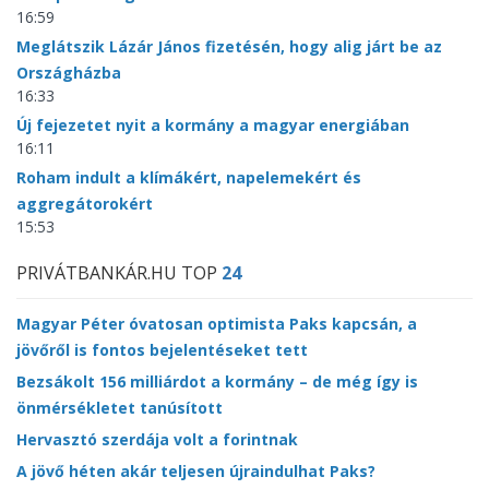
16:59
Meglátszik Lázár János fizetésén, hogy alig járt be az
Országházba
16:33
Új fejezetet nyit a kormány a magyar energiában
16:11
Roham indult a klímákért, napelemekért és
aggregátorokért
15:53
PRIVÁTBANKÁR.HU TOP
24
Magyar Péter óvatosan optimista Paks kapcsán, a
jövőről is fontos bejelentéseket tett
Bezsákolt 156 milliárdot a kormány – de még így is
önmérsékletet tanúsított
Hervasztó szerdája volt a forintnak
A jövő héten akár teljesen újraindulhat Paks?