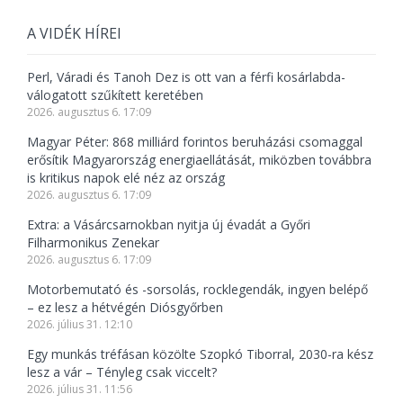
A VIDÉK HÍREI
Perl, Váradi és Tanoh Dez is ott van a férfi kosárlabda-
válogatott szűkített keretében
2026. augusztus 6. 17:09
Magyar Péter: 868 milliárd forintos beruházási csomaggal
erősítik Magyarország energiaellátását, miközben továbbra
is kritikus napok elé néz az ország
2026. augusztus 6. 17:09
Extra: a Vásárcsarnokban nyitja új évadát a Győri
Filharmonikus Zenekar
2026. augusztus 6. 17:09
Motorbemutató és -sorsolás, rocklegendák, ingyen belépő
– ez lesz a hétvégén Diósgyőrben
2026. július 31. 12:10
Egy munkás tréfásan közölte Szopkó Tiborral, 2030-ra kész
lesz a vár – Tényleg csak viccelt?
2026. július 31. 11:56