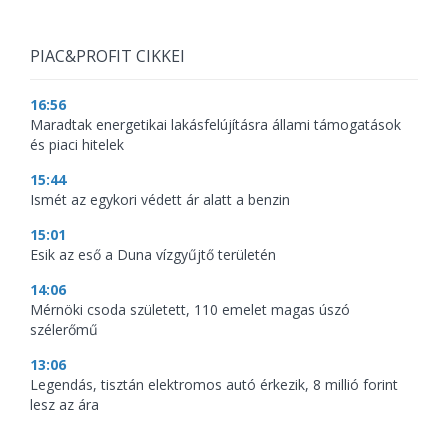
PIAC&PROFIT CIKKEI
16:56
Maradtak energetikai lakásfelújításra állami támogatások
és piaci hitelek
15:44
Ismét az egykori védett ár alatt a benzin
15:01
Esik az eső a Duna vízgyűjtő területén
14:06
Mérnöki csoda született, 110 emelet magas úszó
szélerőmű
13:06
Legendás, tisztán elektromos autó érkezik, 8 millió forint
lesz az ára