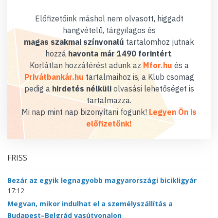
Előfizetőink máshol nem olvasott, higgadt
hangvételű, tárgyilagos és
magas szakmai színvonalú
tartalomhoz jutnak
hozzá
havonta már 1490 forintért
.
Korlátlan hozzáférést adunk az
Mfor.hu
és a
Privátbankár.hu
tartalmaihoz is, a Klub csomag
pedig a
hirdetés nélküli
olvasási lehetőséget is
tartalmazza.
Mi nap mint nap bizonyítani fogunk!
Legyen Ön is
előfizetőnk!
FRISS
Bezár az egyik legnagyobb magyarországi bicikligyár
17:12
Megvan, mikor indulhat el a személyszállítás a
Budapest–Belgrád vasútvonalon