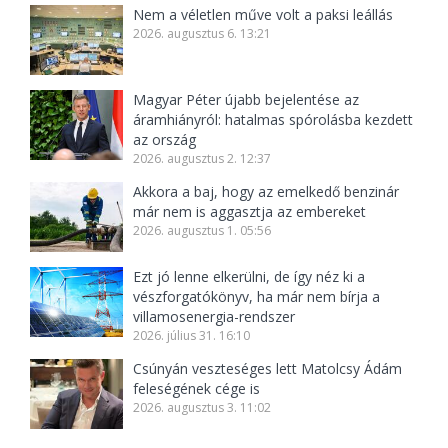
Nem a véletlen műve volt a paksi leállás
2026. augusztus 6. 13:21
Magyar Péter újabb bejelentése az
áramhiányról: hatalmas spórolásba kezdett
az ország
2026. augusztus 2. 12:37
Akkora a baj, hogy az emelkedő benzinár
már nem is aggasztja az embereket
2026. augusztus 1. 05:56
Ezt jó lenne elkerülni, de így néz ki a
vészforgatókönyv, ha már nem bírja a
villamosenergia-rendszer
2026. július 31. 16:10
Csúnyán veszteséges lett Matolcsy Ádám
feleségének cége is
2026. augusztus 3. 11:02