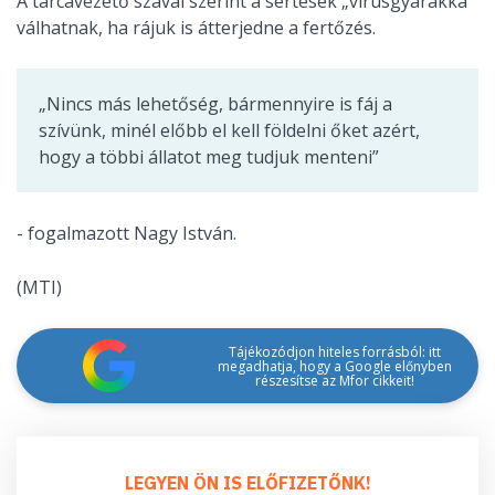
A tárcavezető szavai szerint a sertések „vírusgyárakká”
válhatnak, ha rájuk is átterjedne a fertőzés.
„Nincs más lehetőség, bármennyire is fáj a
szívünk, minél előbb el kell földelni őket azért,
hogy a többi állatot meg tudjuk menteni”
- fogalmazott Nagy István.
(MTI)
Tájékozódjon hiteles forrásból: itt
megadhatja, hogy a Google előnyben
részesítse az Mfor cikkeit!
LEGYEN ÖN IS ELŐFIZETŐNK!