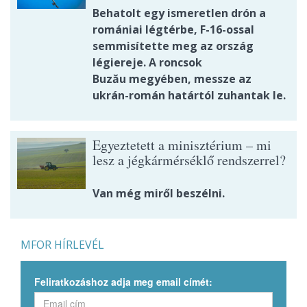
Behatolt egy ismeretlen drón a
romániai légtérbe, F-16-ossal
semmisítette meg az ország
légiereje. A roncsok
Buzău megyében, messze az
ukrán-román határtól zuhantak le.
Egyeztetett a minisztérium – mi
lesz a jégkármérséklő rendszerrel?
Van még miről beszélni.
MFOR HÍRLEVÉL
Feliratkozáshoz adja meg email címét: