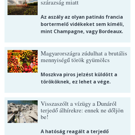
szárazság miatt
Az aszály az olyan patinás francia
bortermelő vidékeket sem kíméli,
mint Champagne, vagy Bordeaux.
Magyarországra zúdulhat a brutális
mennyiségű török gyümölcs
Moszkva piros jelzést küldött a
törököknek, ez lehet a vége.
Visszaszólt a vízügy a Dunáról
terjedő álhírekre: ennek ne dőljön
be!
A hatóság reagált a terjedő