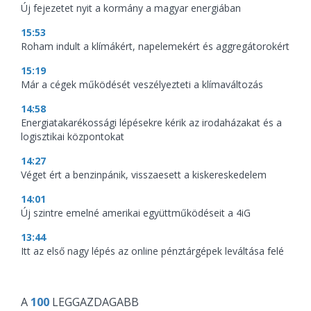
Új fejezetet nyit a kormány a magyar energiában
15:53
Roham indult a klímákért, napelemekért és aggregátorokért
15:19
Már a cégek működését veszélyezteti a klímaváltozás
14:58
Energiatakarékossági lépésekre kérik az irodaházakat és a
logisztikai központokat
14:27
Véget ért a benzinpánik, visszaesett a kiskereskedelem
14:01
Új szintre emelné amerikai együttműködéseit a 4iG
13:44
Itt az első nagy lépés az online pénztárgépek leváltása felé
A
100
LEGGAZDAGABB