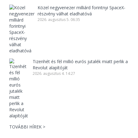
Közel negyvenezer milliárd forintnyi SpaceX-
részvény válhat eladhatóvá
2026. augusztus 5. 06:35
Tizenhét és fél millió eurós jutalék miatt perlik a
Revolut alapítóját
2026. augusztus 4. 14:27
TOVÁBBI HÍREK >