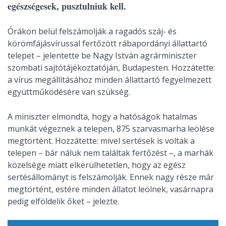
egészségesek, pusztulniuk kell.
Órákon belül felszámolják a ragadós száj- és
körömfájásvírussal fertőzött rábapordányi állattartó
telepet – jelentette be Nagy István agrárminiszter
szombati sajtótájékoztatóján, Budapesten. Hozzátette:
a vírus megállításához minden állattartó fegyelmezett
együttműködésére van szükség.
A miniszter elmondta, hogy a hatóságok hatalmas
munkát végeznek a telepen, 875 szarvasmarha leölése
megtörtént. Hozzátette: mivel sertések is voltak a
telepen – bár náluk nem találtak fertőzést –, a marhák
közelsége miatt elkerülhetetlen, hogy az egész
sertésállományt is felszámolják. Ennek nagy része már
megtörtént, estére minden állatot leölnek, vasárnapra
pedig elföldelik őket – jelezte.