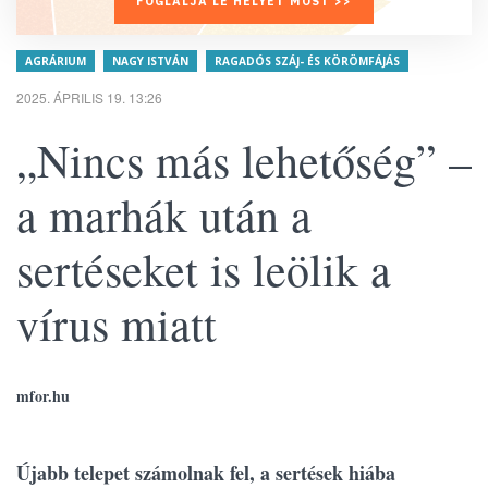
FOGLALJA LE HELYÉT MOST >>
AGRÁRIUM
NAGY ISTVÁN
RAGADÓS SZÁJ- ÉS KÖRÖMFÁJÁS
2025. ÁPRILIS 19. 13:26
„Nincs más lehetőség” –
a marhák után a
sertéseket is leölik a
vírus miatt
mfor.hu
Újabb telepet számolnak fel, a sertések hiába