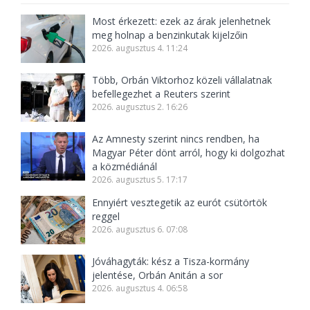
Most érkezett: ezek az árak jelenhetnek
meg holnap a benzinkutak kijelzőin
2026. augusztus 4. 11:24
Több, Orbán Viktorhoz közeli vállalatnak
befellegezhet a Reuters szerint
2026. augusztus 2. 16:26
Az Amnesty szerint nincs rendben, ha
Magyar Péter dönt arról, hogy ki dolgozhat
a közmédiánál
2026. augusztus 5. 17:17
Ennyiért vesztegetik az eurót csütörtök
reggel
2026. augusztus 6. 07:08
Jóváhagyták: kész a Tisza-kormány
jelentése, Orbán Anitán a sor
2026. augusztus 4. 06:58