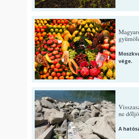
Magyaro
gyümöl
Moszkva 
vége.
Visszasz
ne dőljö
A hatós