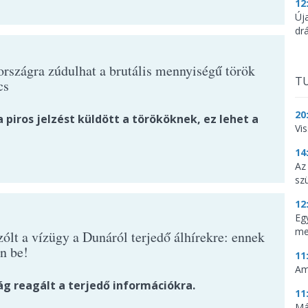
12
Új
dr
rszágra zúdulhat a brutális mennyiségű török
TU
cs
20
piros jelzést küldött a törököknek, ez lehet a
Vi
14
Az
sz
12
Eg
me
ólt a vízügy a Dunáról terjedő álhírekre: ennek
n be!
11
Am
ág reagált a terjedő információkra.
11
Má