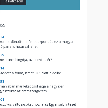
Feliratkozom
ISS
:24
kordot döntött a német export, és ez a magyar
óiparra is hatással lehet
:29
nek nincs bingója, az annyit is ér?
:14
södött a forint, ismét 315 alatt a dollár
:58
mániában már lekapcsolhatja a nagy ipari
gyasztókat az áramszolgáltató
:04
asztikus változásokat hozna az Egyensúly Intézet