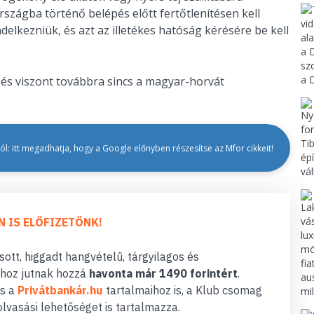
szágba történő belépés előtt fertőtlenítésen kell
ndelkezniük, és azt az illetékes hatóság kérésére be kell
és viszont továbbra sincs a magyar-horvát
l: itt megadhatja, hogy a Google előnyben részesítse az Mfor cikkeit!
N IS ELŐFIZETŐNK!
ott, higgadt hangvételű, tárgyilagos és
hoz jutnak hozzá
havonta már 1490 forintért
.
s a
Privátbankár.hu
tartalmaihoz is, a Klub csomag
lvasási lehetőséget is tartalmazza.