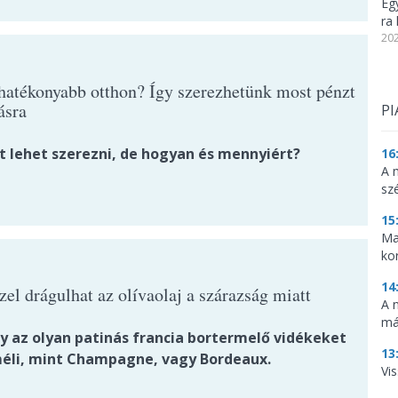
Eg
ra 
202
hatékonyabb otthon? Így szerezhetünk most pénzt
tásra
PI
t lehet szerezni, de hogyan és mennyiért?
16
A 
sz
15
Ma
ko
14
el drágulhat az olívaolaj a szárazság miatt
A 
má
ly az olyan patinás francia bortermelő vidékeket
13
éli, mint Champagne, vagy Bordeaux.
Vis