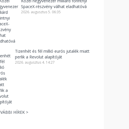
Közel negyvenezer milliárd forintnyi
SpaceX-részvény válhat eladhatóvá
2026. augusztus 5. 06:35
Tizenhét és fél millió eurós jutalék miatt
perlik a Revolut alapítóját
2026. augusztus 4. 14:27
VÁBBI HÍREK >