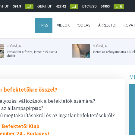
F/HUF
GBP/HUF
BTC/USD
391.9
427.42
64953
+3
+4
+15
FRISS
VIDEÓK
PODCAST
ÁRRÉSSTOP
ROVA
6 ÓRÁJA
9 ÓRÁJA
Erősödött a forint, ismét 315 alatt a
Betett az árfolyamhatás a Ric
dollár
MF
r befektetőkre ősszel?
bályozási változások a befektetők számára?
t az állampapírpiac?
 megtakarításokról és az ingatlanbefektetésekről?
s Befektetői Klub
ember 24., Budapest