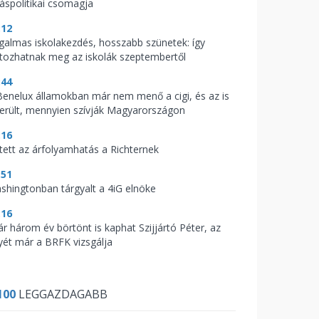
káspolitikai csomagja
:12
galmas iskolakezdés, hosszabb szünetek: így
ltozhatnak meg az iskolák szeptembertől
:44
Benelux államokban már nem menő a cigi, és az is
derült, mennyien szívják Magyarországon
:16
tett az árfolyamhatás a Richternek
:51
shingtonban tárgyalt a 4iG elnöke
:16
ár három év börtönt is kaphat Szijjártó Péter, az
yét már a BRFK vizsgálja
100
LEGGAZDAGABB