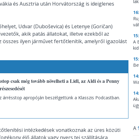
la
vákia és Ausztria után Horvátország is ideiglenes
16
Ru
vá
őhelyet, Udvar (Duboševica) és Letenye (Goričan)
ezetők, akik patás állatokat, illetve ezekből az
15
 összes ilyen járművet fertőtlenítik, amelyről igazolást
A 
ki
15
Be
14
top csak még tovább növelheti a Lidl, az Aldi és a Penny
Wa
 részesedését
14
z árrésstop apropóján beszélgettünk a Klasszis Podcastban.
Ak
üg
A
ertőtlenítési intézkedések vonatkoznak az üres közúti
ogékony élő állatok vagy nyers tej szállítására