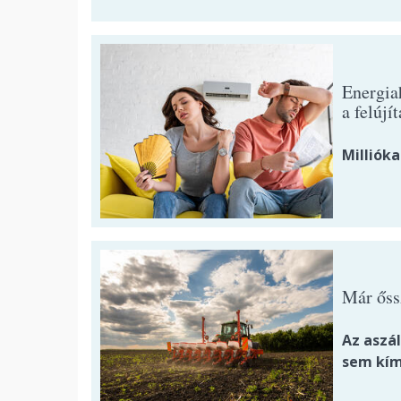
Energia
a felújí
Millióka
Már őssz
Az aszá
sem kím