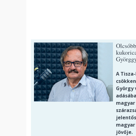
Olcsóbb
kukoric
Györggy
A Tisza
csökken
György v
adásába
magyar 
szárazs
jelentős
magyar 
jövője.