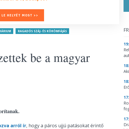
 LE HELYÉT MOST >>
FR
GRÁRIUM
RAGADÓS SZÁJ- ÉS KÖRÖMFÁJÁS
19
Re
ezettek be a magyar
aut
18
Aki
18
Erő
17
Ro
fo
orítanak.
17
Dr
zva arról ír
, hogy a páros ujjú patásokat érintő