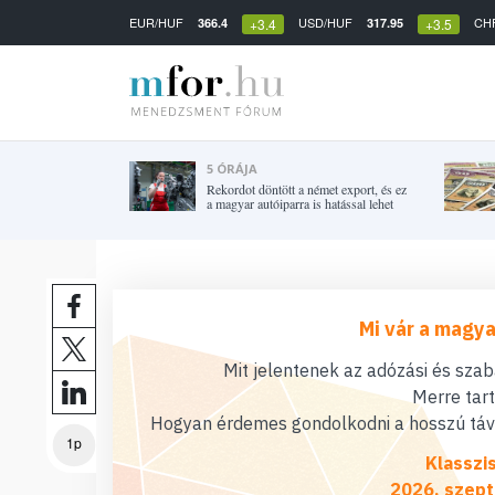
EUR/HUF
USD/HUF
CH
366.4
317.95
+3.4
+3.5
5 ÓRÁJA
Rekordot döntött a német export, és ez
a magyar autóiparra is hatással lehet
Mi vár a magya
Mit jelentenek az adózási és sza
Merre tar
Hogyan érdemes gondolkodni a hosszú távú
1p
Klasszi
2026. szept