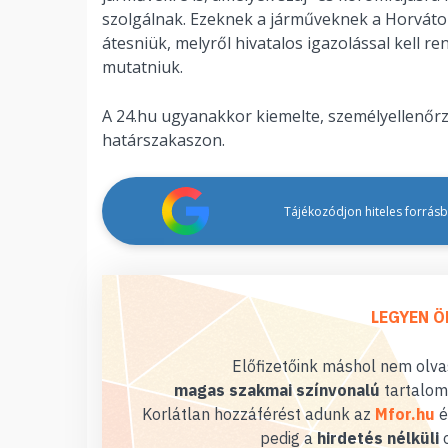
szolgálnak. Ezeknek a járműveknek a Horvátor
átesniük, melyről hivatalos igazolással kell re
mutatniuk.
A 24.hu ugyanakkor kiemelte, személyellenőrz
határszakaszon.
Tájékozódjon hiteles forrásbó
LEGYEN Ö
Előfizetőink máshol nem olvas
magas szakmai színvonalú
tartalom
Korlátlan hozzáférést adunk az
Mfor.hu
é
pedig a
hirdetés nélküli
o