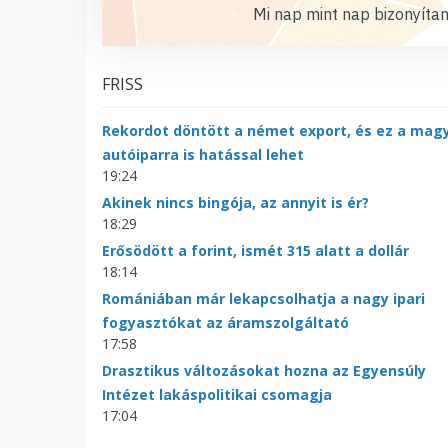
Mi nap mint nap bizonyítan
FRISS
Rekordot döntött a német export, és ez a mag
autóiparra is hatással lehet
19:24
Akinek nincs bingója, az annyit is ér?
18:29
Erősödött a forint, ismét 315 alatt a dollár
18:14
Romániában már lekapcsolhatja a nagy ipari
fogyasztókat az áramszolgáltató
17:58
Drasztikus változásokat hozna az Egyensúly
Intézet lakáspolitikai csomagja
17:04