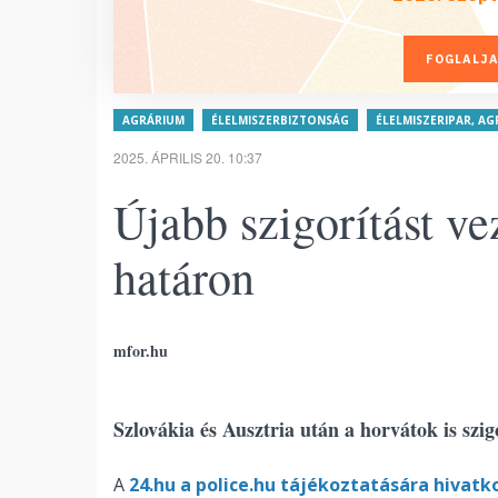
FOGLALJA
AGRÁRIUM
ÉLELMISZERBIZTONSÁG
ÉLELMISZERIPAR, A
2025. ÁPRILIS 20. 10:37
Újabb szigorítást v
határon
mfor.hu
Szlovákia és Ausztria után a horvátok is szig
A
24.hu a police.hu tájékoztatására hivatko