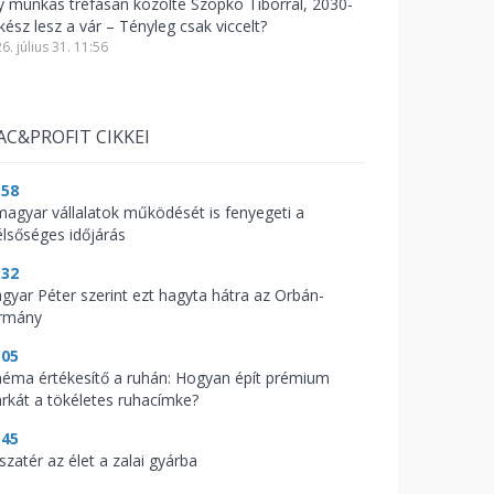
y munkás tréfásan közölte Szopkó Tiborral, 2030-
kész lesz a vár – Tényleg csak viccelt?
6. július 31. 11:56
AC&PROFIT CIKKEI
:58
magyar vállalatok működését is fenyegeti a
élsőséges időjárás
:32
gyar Péter szerint ezt hagyta hátra az Orbán-
rmány
:05
néma értékesítő a ruhán: Hogyan épít prémium
rkát a tökéletes ruhacímke?
:45
szatér az élet a zalai gyárba