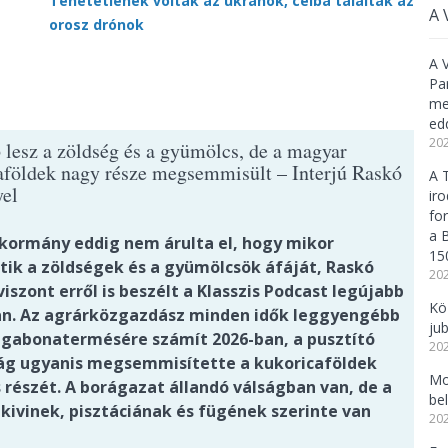
Tehetetlenek voltak az ukránok, célba találtak az
A 
orosz drónok
A 
Pa
meg
ed
202
 lesz a zöldség és a gyümölcs, de a magyar
aföldek nagy része megsemmisült – Interjú Raskó
A 
el
ir
fo
a 
-kormány eddig nem árulta el, hogy mikor
15
tik a zöldségek és a gyümölcsök áfáját, Raskó
202
iszont erről is beszélt a Klasszis Podcast legújabb
Kö
n. Az agrárközgazdász minden idők leggyengébb
ju
gabonatermésére számít 2026-ban, a pusztító
202
ág ugyanis megsemmisítette a kukoricaföldek
Mo
 részét. A borágazat állandó válságban van, de a
be
kivinek, pisztáciának és fügének szerinte van
202