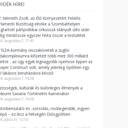
VIDÉK HÍREI
V. Németh Zsolt, az Élő Környezetért Felelős
rlamenti Bizottság elnöke a Szombathelyen
tartott pártpolitikai cirkusszá silányult ülés után
dig mindössze egyszer hívta össze a testületet
6. augusztus 7. 17:41
TISZA-kormány visszaköveteli a zuglói
odakomplexumra kifizetett több mint 300 milliárd
rintot - az ügy egyik legnagyobb nyertese éppen az
Bayer Construct volt, amely jelenleg Győrben egy
0 lakásos beruházásra készül
6. augusztus 7. 16:58
zösségek, kultúrák és különleges élmények a
bileumi Savaria Történelmi Karneválon
6. augusztus 7. 16:58
torbemutató és -sorsolás, rocklegendák, ingyen
lépő – ez lesz a hétvégén Diósgyőrben
6. július 31. 12:10