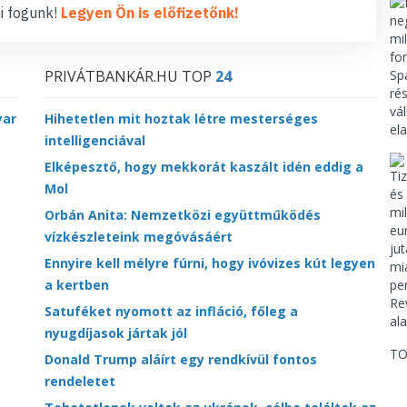
i fogunk!
Legyen Ön is előfizetőnk!
PRIVÁTBANKÁR.HU TOP
24
yar
Hihetetlen mit hoztak létre mesterséges
intelligenciával
Elképesztő, hogy mekkorát kaszált idén eddig a
Mol
Orbán Anita: Nemzetközi együttműködés
vízkészleteink megóvásáért
Ennyire kell mélyre fúrni, hogy ivóvizes kút legyen
a kertben
Satuféket nyomott az infláció, főleg a
nyugdíjasok jártak jól
TO
Donald Trump aláírt egy rendkívül fontos
rendeletet