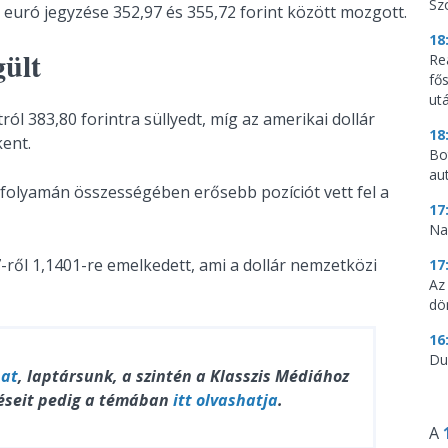
Sz
euró jegyzése 352,97 és 355,72 forint között mozgott.
18
gült
Re
fő
utá
tról 383,80 forintra süllyedt, míg az amerikai dollár
18
kent.
Bo
au
 folyamán összességében erősebb pozíciót vett fel a
17
Na
-ről 1,1401-re emelkedett, ami a dollár nemzetközi
17
Az
dö
16
Du
hat
, laptársunk, a szintén a Klasszis Médiához
éseit pedig a témában
itt olvashatja
.
A