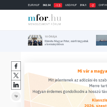
EUR/HUF
USD/HUF
CHF/H
362.34
314.1
-1.5
-2
10 ÓRÁJA
Elárulta Magyar Péter, miről tárgyaltak
a kormányülésen
Mi vár a magya
Mit jelentenek az adózási és sza
Merre tar
Hogyan érdemes gondolkodni a hosszú távú
1p
Klasszi
2026. szept