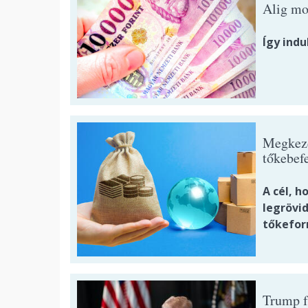
Alig moz
Így indu
Megkez
tőkebef
A cél, h
legrövi
tőkefor
Trump fú