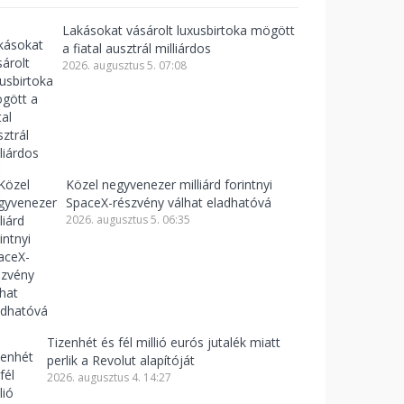
Lakásokat vásárolt luxusbirtoka mögött
a fiatal ausztrál milliárdos
2026. augusztus 5. 07:08
Közel negyvenezer milliárd forintnyi
SpaceX-részvény válhat eladhatóvá
2026. augusztus 5. 06:35
Tizenhét és fél millió eurós jutalék miatt
perlik a Revolut alapítóját
2026. augusztus 4. 14:27