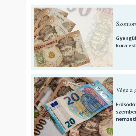
Szomorú
Gyengül
kora es
Vége a g
Erősödöt
szemben
nemzetk