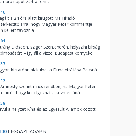
omorú napot zárt a forint
:16
agált a 24 óra alatt kirúgott M1 Híradó-
szerkesztő arra, hogy Magyar Péter kommentje
n kellett távoznia
:01
trány Diósdon, szigor Szentendrén, helyszíni bírság
tómosásért – így áll a vízzel Budapest környéke
:37
gyon biztatóan alakulhat a Duna vízállása Paksnál
:17
 Amnesty szerint nincs rendben, ha Magyar Péter
nt arról, hogy ki dolgozhat a közmédiánál
:58
rvul a helyzet Kína és az Egyesült Államok között
100
LEGGAZDAGABB