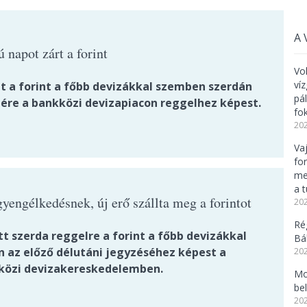
A 
 napot zárt a forint
Vo
ví
t a forint a főbb devizákkal szemben szerdán
pá
tére a bankközi devizapiacon reggelhez képest.
fo
202
Va
fo
me
a 
yengélkedésnek, új erő szállta meg a forintot
202
Ré
t szerda reggelre a forint a főbb devizákkal
Bál
 az előző délutáni jegyzéséhez képest a
202
özi devizakereskedelemben.
Mo
be
202