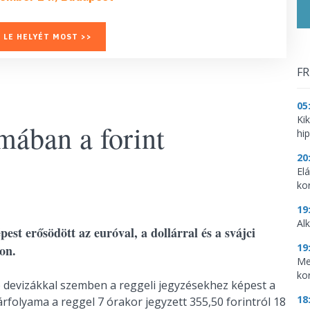
 LE HELYÉT MOST >>
FR
05
Ki
mában a forint
hi
20
El
ko
19
Al
pest erősödött az euróval, a dollárral és a svájci
19
on.
Me
ko
b devizákkal szemben a reggeli jegyzésekhez képest a
18
folyama a reggel 7 órakor jegyzett 355,50 forintról 18