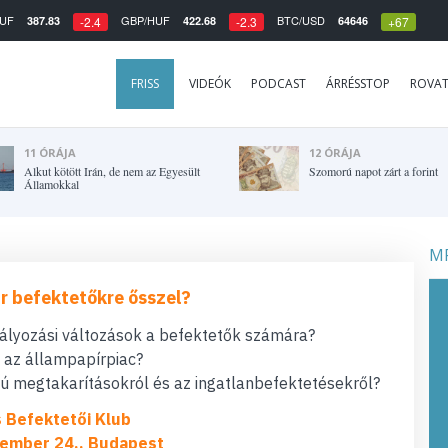
UF
GBP/HUF
BTC/USD
387.83
422.68
64646
-2.4
-2.3
+67
FRISS
VIDEÓK
PODCAST
ÁRRÉSSTOP
ROVA
11 ÓRÁJA
12 ÓRÁJA
Alkut kötött Irán, de nem az Egyesült
Szomorú napot zárt a forint
Államokkal
MF
r befektetőkre ősszel?
bályozási változások a befektetők számára?
t az állampapírpiac?
 megtakarításokról és az ingatlanbefektetésekről?
s Befektetői Klub
ember 24., Budapest