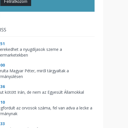
Feliratkozom
ISS
:51
kerekedhet a nyugdíjasok szeme a
permarketekben
:00
árulta Magyar Péter, miről tárgyaltak a
rmányülésen
:36
kut kötött Irán, de nem az Egyesült Államokkal
:10
gfordult az orvosok száma, fel van adva a lecke a
rmánynak
:33