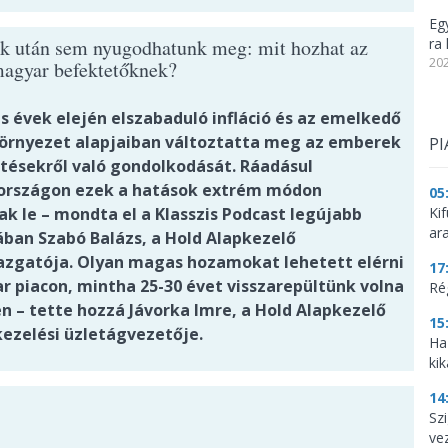
Eg
k után sem nyugodhatunk meg: mit hozhat az
ra 
202
magyar befektetőknek?
s évek elején elszabaduló infláció és az emelkedő
rnyezet alapjaiban változtatta meg az emberek
PI
tésekről való gondolkodását. Ráadásul
rszágon ezek a hatások extrém módon
05
k le – mondta el a Klasszis Podcast legújabb
Ki
ar
ában Szabó Balázs, a Hold Alapkezelő
azgatója. Olyan magas hozamokat lehetett elérni
17
r piacon, mintha 25-30 évet visszarepültünk volna
Ré
n – tette hozzá Jávorka Imre, a Hold Alapkezelő
15
ezelési üzletágvezetője.
Ha
kik
14
Szi
ve