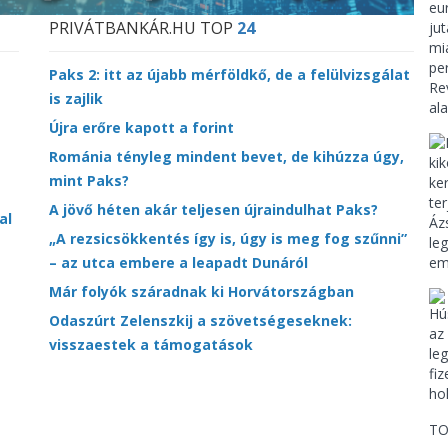
PRIVÁTBANKÁR.HU TOP
24
Paks 2: itt az újabb mérföldkő, de a felülvizsgálat
is zajlik
Újra erőre kapott a forint
Románia tényleg mindent bevet, de kihúzza úgy,
mint Paks?
A jövő héten akár teljesen újraindulhat Paks?
al
„A rezsicsökkentés így is, úgy is meg fog szűnni”
– az utca embere a leapadt Dunáról
Már folyók száradnak ki Horvátországban
Odaszúrt Zelenszkij a szövetségeseknek:
visszaestek a támogatások
TO