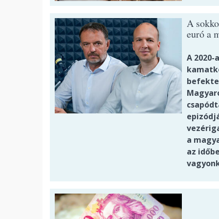
A sokko
euró a 
A 2020-a
kamatkö
befekte
Magyaro
csapódta
epizódj
vezérig
a magya
az időbe
vagyonk