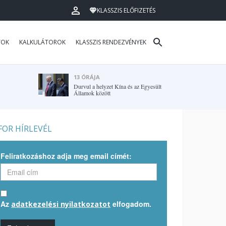
KLASSZIS ELŐFIZETÉS
TOK
KALKULÁTOROK
KLASSZIS RENDEZVÉNYEK
13 ÓRÁJA
Durvul a helyzet Kína és az Egyesült
Államok között
OR HÍRLEVÉL
Feliratkozáshoz adja meg email címét:
Az
elfogadom.
adatkezelési nyilatkozatot