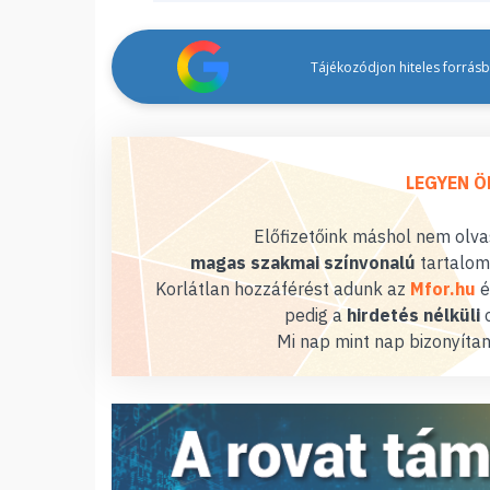
Tájékozódjon hiteles forrásbó
LEGYEN Ö
Előfizetőink máshol nem olvas
magas szakmai színvonalú
tartalom
Korlátlan hozzáférést adunk az
Mfor.hu
é
pedig a
hirdetés nélküli
o
Mi nap mint nap bizonyítan