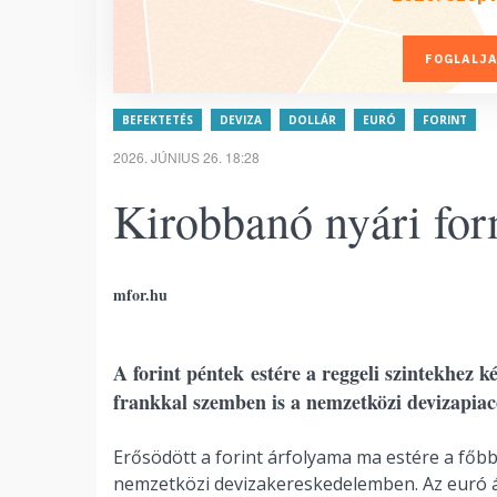
FOGLALJA
BEFEKTETÉS
DEVIZA
DOLLÁR
EURÓ
FORINT
2026. JÚNIUS 26. 18:28
Kirobbanó nyári for
mfor.hu
A forint péntek estére a reggeli szintekhez ké
frankkal szemben is a nemzetközi devizapiac
Erősödött a forint árfolyama ma estére a főb
nemzetközi devizakereskedelemben. Az euró ár