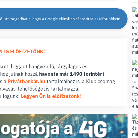
l: itt megadhatja, hogy a Google előnyben részesítse az Mfor cikkeit!
N IS ELŐFIZETŐNK!
ott, higgadt hangvételű, tárgyilagos és
hoz jutnak hozzá
havonta már 1490 forintért
.
s a
Privátbankár.hu
tartalmaihoz is, a Klub csomag
lvasási lehetőséget is tartalmazza.
i fogunk!
Legyen Ön is előfizetőnk!