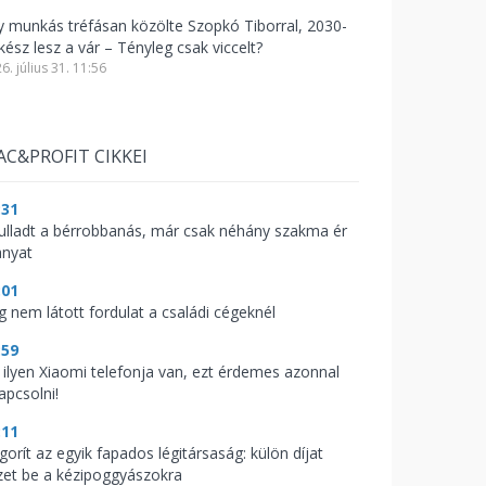
y munkás tréfásan közölte Szopkó Tiborral, 2030-
kész lesz a vár – Tényleg csak viccelt?
6. július 31. 11:56
AC&PROFIT CIKKEI
:31
fulladt a bérrobbanás, már csak néhány szakma ér
anyat
:01
g nem látott fordulat a családi cégeknél
:59
 ilyen Xiaomi telefonja van, ezt érdemes azonnal
apcsolni!
:11
gorít az egyik fapados légitársaság: külön díjat
zet be a kézipoggyászokra