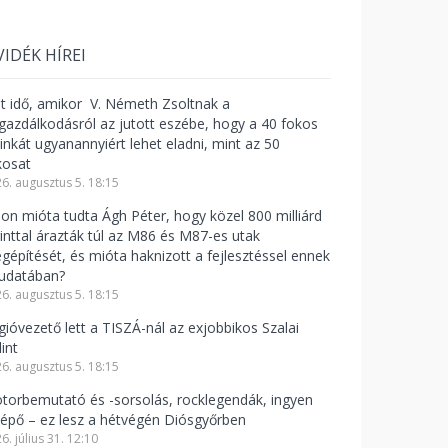
VIDÉK HÍREI
lt idő, amikor V. Németh Zsoltnak a
zgazdálkodásról az jutott eszébe, hogy a 40 fokos
linkát ugyanannyiért lehet eladni, mint az 50
kosat
6. augusztus 5. 18:15
jon mióta tudta Ágh Péter, hogy közel 800 milliárd
rinttal árazták túl az M86 és M87-es utak
gépítését, és mióta haknizott a fejlesztéssel ennek
tudatában?
6. augusztus 5. 18:15
gióvezető lett a TISZÁ-nál az exjobbikos Szalai
int
6. augusztus 5. 18:15
torbemutató és -sorsolás, rocklegendák, ingyen
lépő – ez lesz a hétvégén Diósgyőrben
6. július 31. 12:10