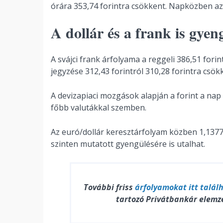
órára 353,74 forintra csökkent. Napközben az 
A dollár és a frank is gyen
A svájci frank árfolyama a reggeli 386,51 forin
jegyzése 312,43 forintról 310,28 forintra csök
A devizapiaci mozgások alapján a forint a nap
főbb valutákkal szemben.
Az euró/dollár keresztárfolyam közben 1,1377
szinten mutatott gyengülésére is utalhat.
További friss
árfolyamokat
itt talál
tartozó Privátbankár elemz