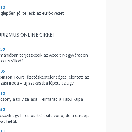
:12
glepően jól teljesít az euróövezet
RIZMUS ONLINE CIKKEI
:59
mániában terjeszkedik az Accor: Nagyváradon
tott szállodát
:05
binson Tours: fizetésképtelenséget jelentett az
azási iroda – új szakaszba lépett az ügy
:12
acsony a tó vizállása – elmarad a Tabu Kupa
:52
csúzik egy híres osztrák sífelvonó, de a darabjai
zavihetők
:11