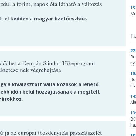
dul a forint, napok óta látható a változás
13
Me
lt el kedden a magyar fizetőeszköz.
TU
22
Ro
dődhet a Demján Sándor Tőkeprogram
nyi
ektetéseinek végrehajtása
19
Ro
ogy a kiválasztott vállalkozások a lehető
ut
debb időn belül hozzájussanak a megítélt
14
rásokhoz.
Al
13
Bú
ha
jja az európai tőzsdenyitás passzátszelét
13