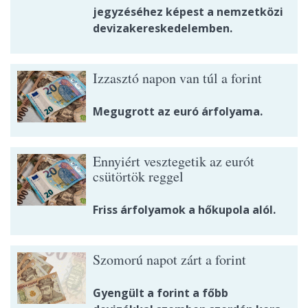
jegyzéséhez képest a nemzetközi
devizakereskedelemben.
Izzasztó napon van túl a forint
Megugrott az euró árfolyama.
Ennyiért vesztegetik az eurót
csütörtök reggel
Friss árfolyamok a hőkupola alól.
Szomorú napot zárt a forint
Gyengült a forint a főbb