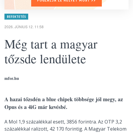
FOGLALJA LE HELYÉT MOST >>
BEFEKTETÉS
2026. JÚNIUS 12. 11:58
Még tart a magyar
tőzsde lendülete
mfor.hu
A hazai tőzsdén a blue chipek többsége jól megy, az
Opus és a 4iG már kevésbé.
A Mol 1,9 százalékkal esett, 3856 forintra. Az OTP 3,2
százalékkal ralizott, 42 170 forintig. A Magyar Telekom