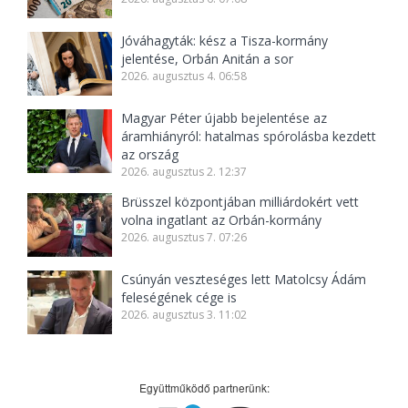
Jóváhagyták: kész a Tisza-kormány
jelentése, Orbán Anitán a sor
2026. augusztus 4. 06:58
Magyar Péter újabb bejelentése az
áramhiányról: hatalmas spórolásba kezdett
az ország
2026. augusztus 2. 12:37
Brüsszel központjában milliárdokért vett
volna ingatlant az Orbán-kormány
2026. augusztus 7. 07:26
Csúnyán veszteséges lett Matolcsy Ádám
feleségének cége is
2026. augusztus 3. 11:02
Együttműködő partnerünk: