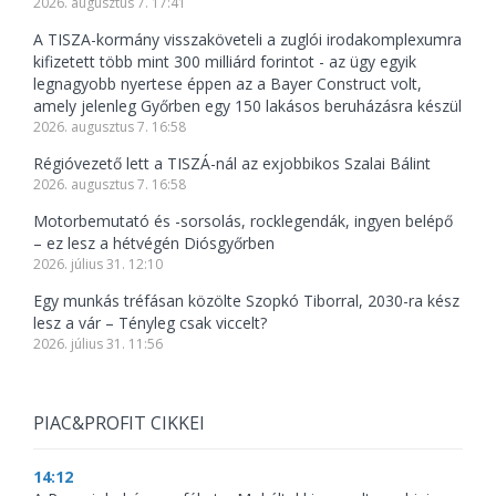
2026. augusztus 7. 17:41
A TISZA-kormány visszaköveteli a zuglói irodakomplexumra
kifizetett több mint 300 milliárd forintot - az ügy egyik
legnagyobb nyertese éppen az a Bayer Construct volt,
amely jelenleg Győrben egy 150 lakásos beruházásra készül
2026. augusztus 7. 16:58
Régióvezető lett a TISZÁ-nál az exjobbikos Szalai Bálint
2026. augusztus 7. 16:58
Motorbemutató és -sorsolás, rocklegendák, ingyen belépő
– ez lesz a hétvégén Diósgyőrben
2026. július 31. 12:10
Egy munkás tréfásan közölte Szopkó Tiborral, 2030-ra kész
lesz a vár – Tényleg csak viccelt?
2026. július 31. 11:56
PIAC&PROFIT CIKKEI
14:12