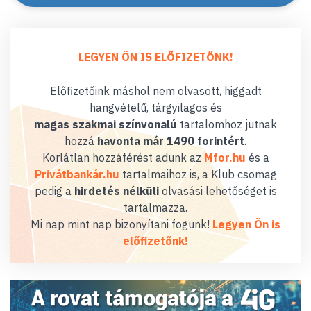
LEGYEN ÖN IS ELŐFIZETŐNK!
Előfizetőink máshol nem olvasott, higgadt
hangvételű, tárgyilagos és
magas szakmai színvonalú
tartalomhoz jutnak
hozzá
havonta már 1490 forintért
.
Korlátlan hozzáférést adunk az
Mfor.hu
és a
Privátbankár.hu
tartalmaihoz is, a Klub csomag
pedig a
hirdetés nélküli
olvasási lehetőséget is
tartalmazza.
Mi nap mint nap bizonyítani fogunk!
Legyen Ön is
előfizetőnk!