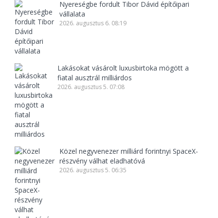
Nyereségbe fordult Tibor Dávid építőipari
vállalata
2026. augusztus 6. 08:19
Lakásokat vásárolt luxusbirtoka mögött a
fiatal ausztrál milliárdos
2026. augusztus 5. 07:08
Közel negyvenezer milliárd forintnyi SpaceX-
részvény válhat eladhatóvá
2026. augusztus 5. 06:35