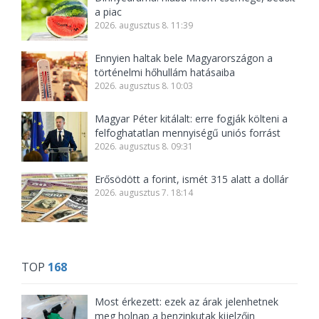
a piac
2026. augusztus 8. 11:39
Ennyien haltak bele Magyarországon a
történelmi hőhullám hatásaiba
2026. augusztus 8. 10:03
Magyar Péter kitálalt: erre fogják költeni a
felfoghatatlan mennyiségű uniós forrást
2026. augusztus 8. 09:31
Erősödött a forint, ismét 315 alatt a dollár
2026. augusztus 7. 18:14
TOP
168
Most érkezett: ezek az árak jelenhetnek
meg holnap a benzinkutak kijelzőin