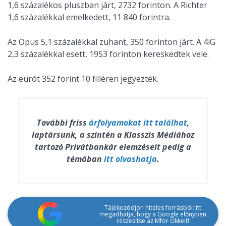
1,6 százalékos pluszban járt, 2732 forinton. A Richter
1,6 százalékkal emelkedett, 11 840 forintra.
Az Opus 5,1 százalékkal zuhant, 350 forinton járt. A 4iG
2,3 százalékkal esett, 1953 forinton kereskedtek vele.
Az eurót 352 forint 10 filléren jegyezték.
További friss
árfolyamokat
itt találhat
,
laptársunk, a szintén a Klasszis Médiához
tartozó Privátbankár elemzéseit pedig a
témában
itt olvashatja
.
Tájékozódjon hiteles forrásból: itt
megadhatja, hogy a Google előnyben
részesítse az Mfor cikkeit!