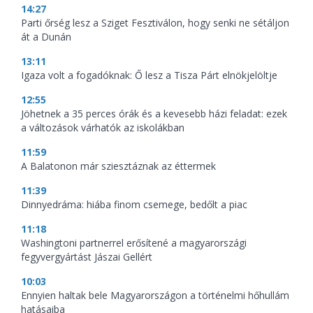
14:27
Parti őrség lesz a Sziget Fesztiválon, hogy senki ne sétáljon
át a Dunán
13:11
Igaza volt a fogadóknak: Ő lesz a Tisza Párt elnökjelöltje
12:55
Jöhetnek a 35 perces órák és a kevesebb házi feladat: ezek
a változások várhatók az iskolákban
11:59
A Balatonon már sziesztáznak az éttermek
11:39
Dinnyedráma: hiába finom csemege, bedőlt a piac
11:18
Washingtoni partnerrel erősítené a magyarországi
fegyvergyártást Jászai Gellért
10:03
Ennyien haltak bele Magyarországon a történelmi hőhullám
hatásaiba