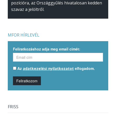
pozícióra, az Országgyűlés hivatalosan kedden
szavaz a jelöltről.
MFOR HÍRLEVÉL
Feliratkozáshoz adja meg email címét:
Az
elfogadom.
adatkezelési nyilatkozatot
Feliratkozom
FRISS