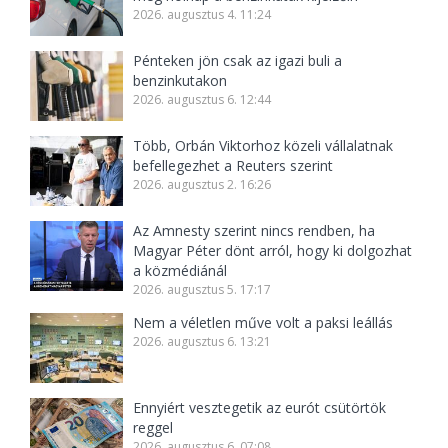
2026. augusztus 4. 11:24
Pénteken jön csak az igazi buli a
benzinkutakon
2026. augusztus 6. 12:44
Több, Orbán Viktorhoz közeli vállalatnak
befellegezhet a Reuters szerint
2026. augusztus 2. 16:26
Az Amnesty szerint nincs rendben, ha
Magyar Péter dönt arról, hogy ki dolgozhat
a közmédiánál
2026. augusztus 5. 17:17
Nem a véletlen műve volt a paksi leállás
2026. augusztus 6. 13:21
Ennyiért vesztegetik az eurót csütörtök
reggel
2026. augusztus 6. 07:08