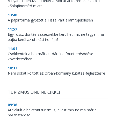
A Ryanair behúzza a féket a Mol által kiszemelt szerbiai
kőolajfinomító miatt
13:48
A papírforma győzött a Tisza Párt államfőjelölésén
11:57
Egy rossz döntés százezrekbe kerülhet: mit ne tegyen, ha
bajba kerül az utazási irodája?
11:01
Csökkentek a használt autóárak a forint erősödése
következtében
10:37
Nem sokat költött az Orbán-kormány kutatás-fejlesztésre
TURIZMUS ONLINE CIKKEI
09:36
Átalakult a balatoni turizmus, a last minute ma már a
meghatározó