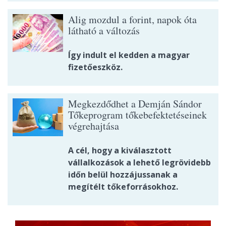
Alig mozdul a forint, napok óta
látható a változás
Így indult el kedden a magyar
fizetőeszköz.
Megkezdődhet a Demján Sándor
Tőkeprogram tőkebefektetéseinek
végrehajtása
A cél, hogy a kiválasztott
vállalkozások a lehető legrövidebb
időn belül hozzájussanak a
megítélt tőkeforrásokhoz.