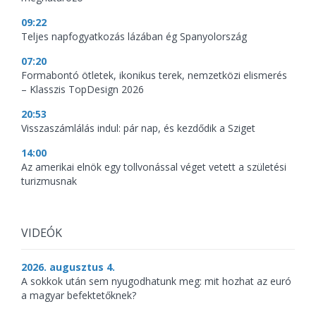
09:22
Teljes napfogyatkozás lázában ég Spanyolország
07:20
Formabontó ötletek, ikonikus terek, nemzetközi elismerés
– Klasszis TopDesign 2026
20:53
Visszaszámlálás indul: pár nap, és kezdődik a Sziget
14:00
Az amerikai elnök egy tollvonással véget vetett a születési
turizmusnak
VIDEÓK
2026. augusztus 4.
A sokkok után sem nyugodhatunk meg: mit hozhat az euró
a magyar befektetőknek?