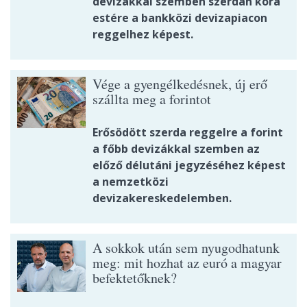
devizákkal szemben szerdán kora
estére a bankközi devizapiacon
reggelhez képest.
Vége a gyengélkedésnek, új erő
szállta meg a forintot
Erősödött szerda reggelre a forint
a főbb devizákkal szemben az
előző délutáni jegyzéséhez képest
a nemzetközi
devizakereskedelemben.
A sokkok után sem nyugodhatunk
meg: mit hozhat az euró a magyar
befektetőknek?