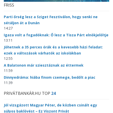
FRISS
Parti őrség lesz a Sziget Fesztiválon, hogy senki ne
sétáljon át a Dunán
14:27
Igaza volt a fogadóknak: Ő lesz a Tisza Párt elnökjelöltje
13:11
Jöhetnek a 35 perces órák és a kevesebb házi feladat:
ezek a változások várhatók az iskolákban
12:55
A Balatonon már sziesztáznak az éttermek
11:59
Dinnyedráma: hiába finom csemege, bedőlt a piac
11:39
PRIVÁTBANKÁR.HU TOP
24
Jól vizsgázott Magyar Péter, de közben csinált egy
súlyos baklövést – Ez Viszont Privát