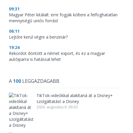
09:31
Magyar Péter kitálalt: erre fogják költeni a felfoghatatlan
mennyiségű uniós forrást
06:11
Lejtőre kerül végre a benzinár?
19:24
Rekordot döntött a német export, és ez a magyar
autóiparra is hatással lehet
A
100
LEGGAZDAGABB
TikTok-videókkal alakítaná át a Disney+
szolgáltatást a Disney
2026. augusztus 6. 09:30