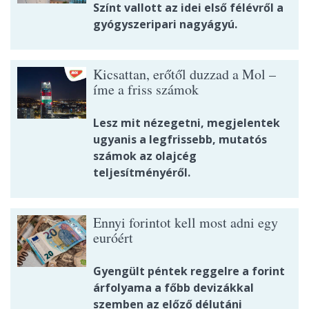
Színt vallott az idei első félévről a
gyógyszeripari nagyágyú.
Kicsattan, erőtől duzzad a Mol –
íme a friss számok
Lesz mit nézegetni, megjelentek
ugyanis a legfrissebb, mutatós
számok az olajcég
teljesítményéről.
Ennyi forintot kell most adni egy
euróért
Gyengült péntek reggelre a forint
árfolyama a főbb devizákkal
szemben az előző délutáni