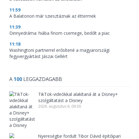
11:59
A Balatonon már sziesztáznak az éttermek
11:39
Dinnyedráma: hiába finom csemege, bedőlt a piac
11:18
Washingtoni partnerrel erősítené a magyarországi
fegyvergyártást Jászai Gellért
A
100
LEGGAZDAGABB
TikTok-videókkal alakítaná át a Disney+
szolgáltatást a Disney
2026. augusztus 6. 09:30
Nyereségbe fordult Tibor Dávid építőipari