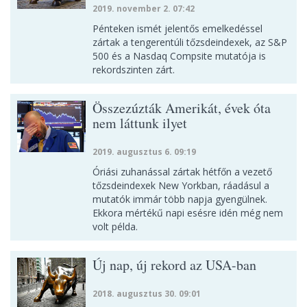
2019. november 2. 07:42
Pénteken ismét jelentős emelkedéssel
zártak a tengerentúli tőzsdeindexek, az S&P
500 és a Nasdaq Compsite mutatója is
rekordszinten zárt.
Összezúzták Amerikát, évek óta
nem láttunk ilyet
2019. augusztus 6. 09:19
Óriási zuhanással zártak hétfőn a vezető
tőzsdeindexek New Yorkban, ráadásul a
mutatók immár több napja gyengülnek.
Ekkora mértékű napi esésre idén még nem
volt példa.
Új nap, új rekord az USA-ban
2018. augusztus 30. 09:01