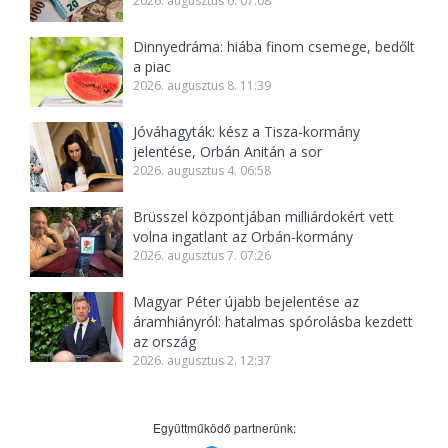
2026. augusztus 6. 07:08
Dinnyedráma: hiába finom csemege, bedőlt
a piac
2026. augusztus 8. 11:39
Jóváhagyták: kész a Tisza-kormány
jelentése, Orbán Anitán a sor
2026. augusztus 4. 06:58
Brüsszel központjában milliárdokért vett
volna ingatlant az Orbán-kormány
2026. augusztus 7. 07:26
Magyar Péter újabb bejelentése az
áramhiányról: hatalmas spórolásba kezdett
az ország
2026. augusztus 2. 12:37
Együttműködő partnerünk: