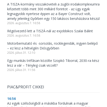
A TISZA-kormány visszaköveteli a zuglói irodakomplexumra
kifizetett több mint 300 milliárd forintot - az ügy egyik
legnagyobb nyertese éppen az a Bayer Construct volt,
amely jelenleg Győrben egy 150 lakásos beruházásra készül
2026. augusztus 7. 16:58
Régióvezető lett a TISZÁ-nál az exjobbikos Szalai Bálint
2026. augusztus 7. 16:58
Motorbemutató és -sorsolás, rocklegendák, ingyen belépő
– ez lesz a hétvégén Diósgyőrben
2026. július 31. 12:10
Egy munkás tréfásan közölte Szopkó Tiborral, 2030-ra kész
lesz a vár – Tényleg csak viccelt?
2026. július 31. 11:56
PIAC&PROFIT CIKKEI
16:56
Az egyik szélsőségből a másikba fordulnak a magyar