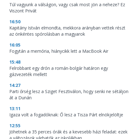
Túl vagyunk a válságon, vagy csak most jön a neheze? Ez
Viszont Privát
16:50
Kapitány István elmondta, mekkora arányban vettek részt
az önkéntes spórolásban a magyarok
16:05
Fogytán a memória, hiánycikk lett a MacBook Air
15:48
Felrobbant egy drón a román-bolgár határon egy
gázvezeték mellett
14:27
Parti őrség lesz a Sziget Fesztiválon, hogy senki ne sétáljon
át a Dunán
13:11
Igaza volt a fogadóknak: Ő lesz a Tisza Párt elnökjelöltje
12:55
Jöhetnek a 35 perces órák és a kevesebb házi feladat: ezek
a változások várhatók az iskolákban