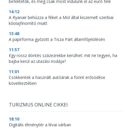
befektetők, és még csak most indulunk el az euró felé
14:12
A Ryanair behúzza a féket a Mol által kiszemelt szerbiai
kőolajfinomító miatt
13:48
A papírforma győzött a Tisza Párt államfőjelölésén
11:57
Egy rossz döntés százezrekbe kerülhet: mit ne tegyen, ha
bajba kerül az utazási irodája?
11:01
Csökkentek a használt autóárak a forint erősödése
következtében
TURIZMUS ONLINE CIKKEI
18:10
Digitális élménytér a lévai várban