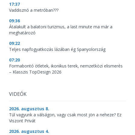
17:37
Vaddisznó a metróban???
09:36
Átalakult a balatoni turizmus, a last minute ma már a
meghatározó
09:22
Teljes napfogyatkozás lázában ég Spanyolország
07:20
Formabontó ötletek, ikonikus terek, nemzetközi elismerés
– Klasszis TopDesign 2026
VIDEÓK
2026. augusztus 8.
Túl vagyunk a válságon, vagy csak most jön a neheze? Ez
Viszont Privát
2026. augusztus 4.