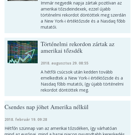
Immár negyedik napja zártak pozitívan az
amerikai tőzsdeindexek, ezzel újabb
történelmi rekordot döntöttek meg szerdán
a New York-i értéktőzsde és a Nasdaq főbb
mutatói.
Történelmi rekordon zártak az
amerikai tőzsdék
2018. augusztus 29. 08:55
A hétfői csúcsok után kedden tovább
emelkedtek a New York-i értéktőzsde és a
Nasdaq főbb mutatói, így újabb történelmi
rekordot döntöttek meg.
Csendes nap jöhet Amerika nélkül
2018. február 19. 09:28
Hétfőn szünnap van az amerikai tőzsdéken, így várhatóan
mind az európai, mind a hazai piacon nyugodtabb kereskedés