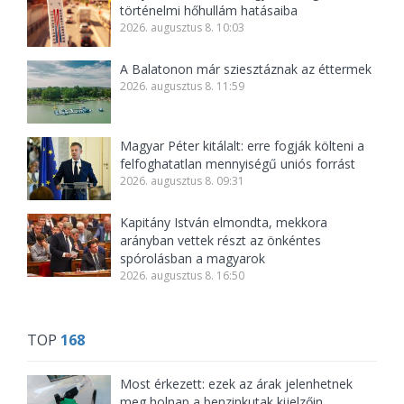
történelmi hőhullám hatásaiba
2026. augusztus 8. 10:03
A Balatonon már sziesztáznak az éttermek
2026. augusztus 8. 11:59
Magyar Péter kitálalt: erre fogják költeni a
felfoghatatlan mennyiségű uniós forrást
2026. augusztus 8. 09:31
Kapitány István elmondta, mekkora
arányban vettek részt az önkéntes
spórolásban a magyarok
2026. augusztus 8. 16:50
TOP
168
Most érkezett: ezek az árak jelenhetnek
meg holnap a benzinkutak kijelzőin