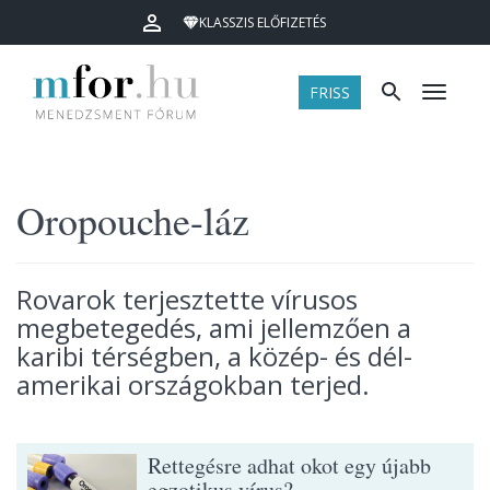
KLASSZIS ELŐFIZETÉS
FRISS
Menü
Oropouche-láz
Rovarok terjesztette vírusos
megbetegedés, ami jellemzően a
karibi térségben, a közép- és dél-
amerikai országokban terjed.
Rettegésre adhat okot egy újabb
egzotikus vírus?