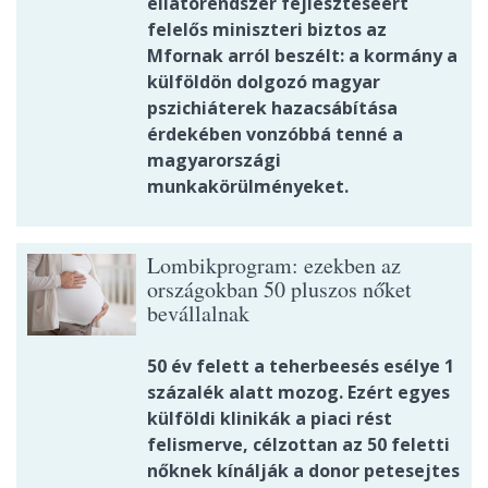
ellátórendszer fejlesztéséért
felelős miniszteri biztos az
Mfornak arról beszélt: a kormány a
külföldön dolgozó magyar
pszichiáterek hazacsábítása
érdekében vonzóbbá tenné a
magyarországi
munkakörülményeket.
Lombikprogram: ezekben az
országokban 50 pluszos nőket
bevállalnak
50 év felett a teherbeesés esélye 1
százalék alatt mozog. Ezért egyes
külföldi klinikák a piaci rést
felismerve, célzottan az 50 feletti
nőknek kínálják a donor petesejtes