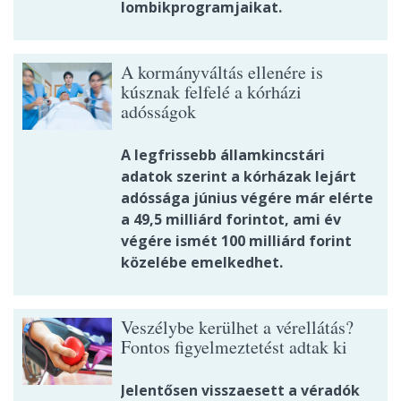
lombikprogramjaikat.
A kormányváltás ellenére is
kúsznak felfelé a kórházi
adósságok
A legfrissebb államkincstári
adatok szerint a kórházak lejárt
adóssága június végére már elérte
a 49,5 milliárd forintot, ami év
végére ismét 100 milliárd forint
közelébe emelkedhet.
Veszélybe kerülhet a vérellátás?
Fontos figyelmeztetést adtak ki
Jelentősen visszaesett a véradók