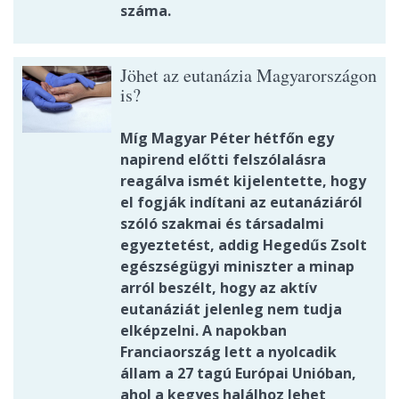
száma.
Jöhet az eutanázia Magyarországon
is?
Míg Magyar Péter hétfőn egy
napirend előtti felszólalásra
reagálva ismét kijelentette, hogy
el fogják indítani az eutanáziáról
szóló szakmai és társadalmi
egyeztetést, addig Hegedűs Zsolt
egészségügyi miniszter a minap
arról beszélt, hogy az aktív
eutanáziát jelenleg nem tudja
elképzelni. A napokban
Franciaország lett a nyolcadik
állam a 27 tagú Európai Unióban,
ahol a kegyes halálhoz lehet