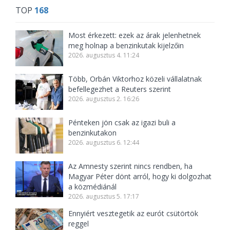
TOP
168
Most érkezett: ezek az árak jelenhetnek
meg holnap a benzinkutak kijelzőin
2026. augusztus 4. 11:24
Több, Orbán Viktorhoz közeli vállalatnak
befellegezhet a Reuters szerint
2026. augusztus 2. 16:26
Pénteken jön csak az igazi buli a
benzinkutakon
2026. augusztus 6. 12:44
Az Amnesty szerint nincs rendben, ha
Magyar Péter dönt arról, hogy ki dolgozhat
a közmédiánál
2026. augusztus 5. 17:17
Ennyiért vesztegetik az eurót csütörtök
reggel