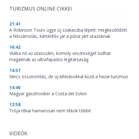
TURIZMUS ONLINE CIKKEI
21:41
A Robinson Tours ügye új szakaszba lépett: megkezdődött
a felszámolás, kártérítés jár a pórul járt utazóknak
16:42
Hiába nő az utasszám, komoly veszteséget tudhat
magáénak az ultrafapados légitársaság
14:57
Nincs összeomlás, de új kihívásokkal küzd a hazai turizmus
14:40
Magyar gasztrosiker a Costa del Solon
12:58
Trója titkai hamarosan nem titkok többé
VIDEÓK