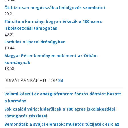
Ők biztosan megússzák a ledolgozós szombatot
20:21
Elárulta a kormány, hogyan érkezik a 100 ezres
iskolakezdési támogatás
20:01
Fordulat a lipcsei drónügyben
19:44
Magyar Péter keményen nekiment az Orbán-
kormánynak
18:58
PRIVÁTBANKÁR.HU TOP
24
Valami készül az energiafronton: fontos döntést hozott
a kormány
Sok család várja: kiderültek a 100 ezres iskolakezdési
támogatás részletei
Bemondták a svájci elemzők: mutatós tűzijáték érik az