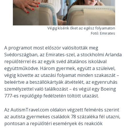
Végig kísérik őket az egész folyamaton
Fotó: Emirates
A programot most először valósították meg
Svédországban, az Emirates-szel, a stockholmi Arlanda
repülőtérrel és az egyik svéd általános iskolával
együttműködve. Három gyermek, együtt a szüleivel,
végig követte az utazási folyamat minden szakaszát –
beleértve a beszállókártyák átvételét, az egyenruhás
személyzettel való találkozást – és végül egy Boeing
777-es repülőgép fedélzetén töltött utazást.
Az AutismTravel.com oldalon végzett felmérés szerint
az autista gyermekes családok 78 százaléka fél utazni,
pontosan a repülőtéri események és reakciók