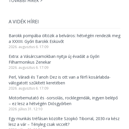
TOVÁBBI HÍREK >
A VIDÉK HÍREI
Barokk pompába öltözik a belváros: hétvégén rendezik meg
a XXXIII. Győri Barokk Esküvőt
2026. augusztus 6. 17:09
Extra: a Vásárcsarnokban nyitja új évadát a Győri
Filharmonikus Zenekar
2026. augusztus 6. 17:09
Perl, Váradi és Tanoh Dez is ott van a férfi kosárlabda-
válogatott szűkített keretében
2026. augusztus 6. 17:09
Motorbemutató és -sorsolás, rocklegendák, ingyen belépő
– ez lesz a hétvégén Diósgyőrben
2026. július 31. 12:10
Egy munkás tréfásan közölte Szopkó Tiborral, 2030-ra kész
lesz a vár – Tényleg csak viccelt?