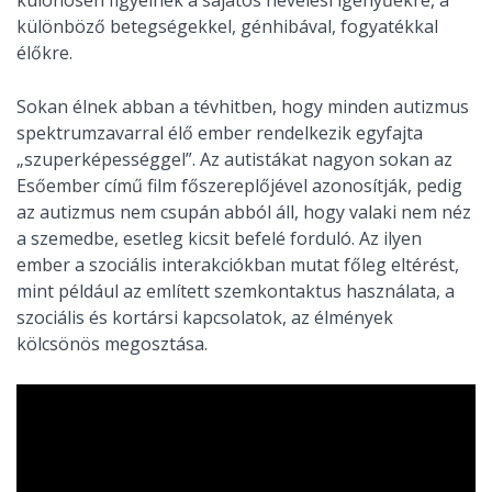
különösen figyelnek a sajátos nevelési igényűekre, a
különböző betegségekkel, génhibával, fogyatékkal
élőkre.
Sokan élnek abban a tévhitben, hogy minden autizmus
spektrumzavarral élő ember rendelkezik egyfajta
„szuperképességgel”. Az autistákat nagyon sokan az
Esőember című film főszereplőjével azonosítják, pedig
az autizmus nem csupán abból áll, hogy valaki nem néz
a szemedbe, esetleg kicsit befelé forduló. Az ilyen
ember a szociális interakciókban mutat főleg eltérést,
mint például az említett szemkontaktus használata, a
szociális és kortársi kapcsolatok, az élmények
kölcsönös megosztása.