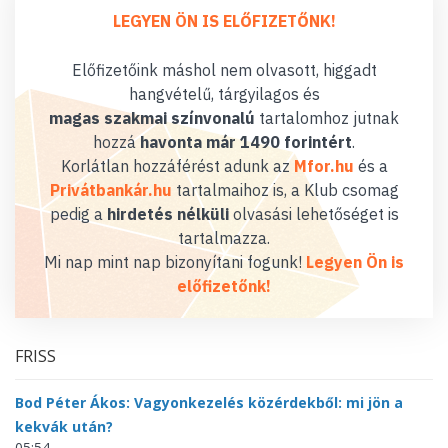
LEGYEN ÖN IS ELŐFIZETŐNK!
Előfizetőink máshol nem olvasott, higgadt
hangvételű, tárgyilagos és
magas szakmai színvonalú
tartalomhoz jutnak
hozzá
havonta már 1490 forintért
.
Korlátlan hozzáférést adunk az
Mfor.hu
és a
Privátbankár.hu
tartalmaihoz is, a Klub csomag
pedig a
hirdetés nélküli
olvasási lehetőséget is
tartalmazza.
Mi nap mint nap bizonyítani fogunk!
Legyen Ön is
előfizetőnk!
FRISS
Bod Péter Ákos: Vagyonkezelés közérdekből: mi jön a
kekvák után?
05:54