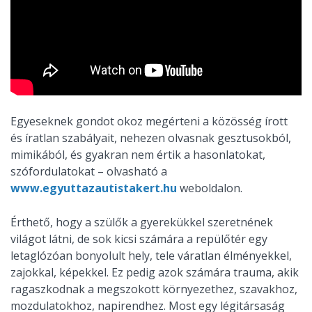
Egyeseknek gondot okoz megérteni a közösség írott
és íratlan szabályait, nehezen olvasnak gesztusokból,
mimikából, és gyakran nem értik a hasonlatokat,
szófordulatokat – olvasható a
www.egyuttazautistakert.hu
weboldalon.
Érthető, hogy a szülők a gyerekükkel szeretnének
világot látni, de sok kicsi számára a repülőtér egy
letaglózóan bonyolult hely, tele váratlan élményekkel,
zajokkal, képekkel. Ez pedig azok számára trauma, akik
ragaszkodnak a megszokott környezethez, szavakhoz,
mozdulatokhoz, napirendhez. Most egy légitársaság