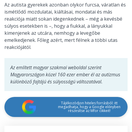
Az autista gyerekek azonban olykor furcsa, váratlan és
ismétlődő mozdulatai, kiáltásai, mondatai és más
reakciója miatt sokan idegenkednek – még a kevésbé
súlyos esetekben is –, hogy a fiukkal, a lányukkal
kimenjenek az utcára, nemhogy a levegőbe
emelkedjenek. Főleg azért, mert félnek a többi utas
reakciójától.
Az említett magyar szakmai weboldal szerint
Magyarországon közel 160 ezer ember él az autizmus
különböző fajtájú és súlyosságú változatával.
Tájékozódjon hiteles forrásból: itt
megadhatja, hogy a Google előnyben
részesítse az Mfor cikkeit!