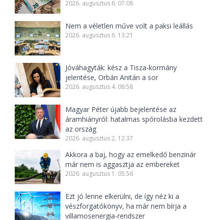
2026. augusztus 6. 07:08
Nem a véletlen műve volt a paksi leállás
2026. augusztus 6. 13:21
Jóváhagyták: kész a Tisza-kormány
jelentése, Orbán Anitán a sor
2026. augusztus 4. 06:58
Magyar Péter újabb bejelentése az
áramhiányról: hatalmas spórolásba kezdett
az ország
2026. augusztus 2. 12:37
Akkora a baj, hogy az emelkedő benzinár
már nem is aggasztja az embereket
2026. augusztus 1. 05:56
Ezt jó lenne elkerülni, de így néz ki a
vészforgatókönyv, ha már nem bírja a
villamosenergia-rendszer