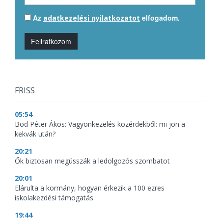
Az
elfogadom.
adatkezelési nyilatkozatot
Feliratkozom
FRISS
05:54
Bod Péter Ákos: Vagyonkezelés közérdekből: mi jön a
kekvák után?
20:21
Ők biztosan megússzák a ledolgozós szombatot
20:01
Elárulta a kormány, hogyan érkezik a 100 ezres
iskolakezdési támogatás
19:44