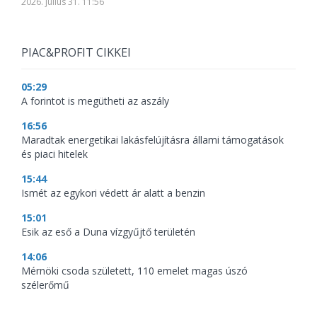
2026. július 31. 11:56
PIAC&PROFIT CIKKEI
05:29
A forintot is megütheti az aszály
16:56
Maradtak energetikai lakásfelújításra állami támogatások
és piaci hitelek
15:44
Ismét az egykori védett ár alatt a benzin
15:01
Esik az eső a Duna vízgyűjtő területén
14:06
Mérnöki csoda született, 110 emelet magas úszó
szélerőmű