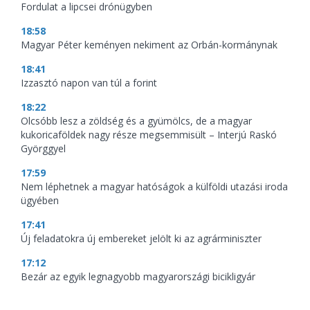
Fordulat a lipcsei drónügyben
18:58
Magyar Péter keményen nekiment az Orbán-kormánynak
18:41
Izzasztó napon van túl a forint
18:22
Olcsóbb lesz a zöldség és a gyümölcs, de a magyar
kukoricaföldek nagy része megsemmisült – Interjú Raskó
Györggyel
17:59
Nem léphetnek a magyar hatóságok a külföldi utazási iroda
ügyében
17:41
Új feladatokra új embereket jelölt ki az agrárminiszter
17:12
Bezár az egyik legnagyobb magyarországi bicikligyár