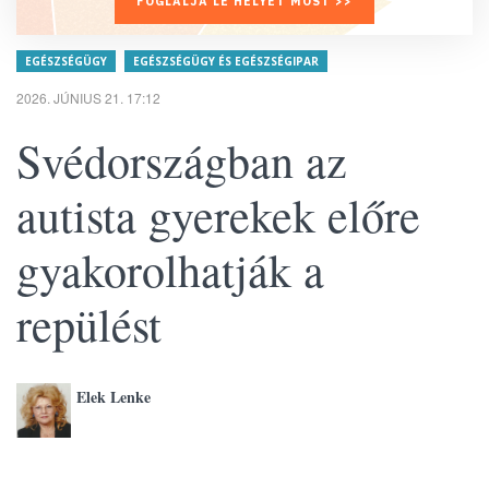
FOGLALJA LE HELYÉT MOST >>
EGÉSZSÉGÜGY
EGÉSZSÉGÜGY ÉS EGÉSZSÉGIPAR
2026. JÚNIUS 21. 17:12
Svédországban az
autista gyerekek előre
gyakorolhatják a
repülést
Elek Lenke