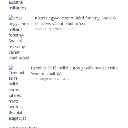
Közel negyvenezer milliárd forintnyi SpaceX-
részvény válhat eladhatóvá
2026. augusztus 5. 06:35
Tizenhét és fél millió eurós jutalék miatt perlik a
Revolut alapítóját
2026. augusztus 4. 14:27