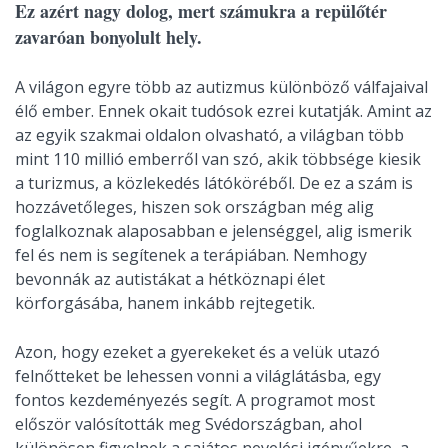
Ez azért nagy dolog, mert számukra a repülőtér
zavaróan bonyolult hely.
A világon egyre több az autizmus különböző válfajaival
élő ember. Ennek okait tudósok ezrei kutatják. Amint az
az egyik szakmai oldalon olvasható, a világban több
mint 110 millió emberről van szó, akik többsége kiesik
a turizmus, a közlekedés látóköréből. De ez a szám is
hozzávetőleges, hiszen sok országban még alig
foglalkoznak alaposabban e jelenséggel, alig ismerik
fel és nem is segítenek a terápiában. Nemhogy
bevonnák az autistákat a hétköznapi élet
körforgásába, hanem inkább rejtegetik.
Azon, hogy ezeket a gyerekeket és a velük utazó
felnőtteket be lehessen vonni a világlátásba, egy
fontos kezdeményezés segít. A programot most
először valósították meg Svédországban, ahol