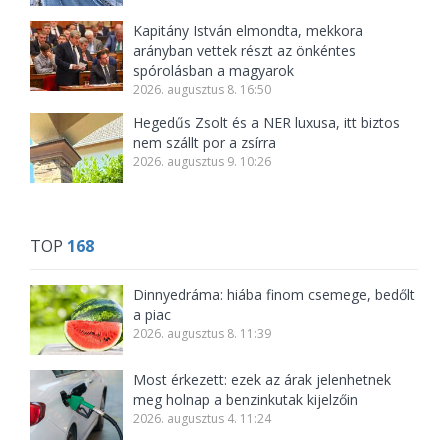
Kapitány István elmondta, mekkora
arányban vettek részt az önkéntes
spórolásban a magyarok
2026. augusztus 8. 16:50
Hegedűs Zsolt és a NER luxusa, itt biztos
nem szállt por a zsírra
2026. augusztus 9. 10:26
TOP
168
Dinnyedráma: hiába finom csemege, bedőlt
a piac
2026. augusztus 8. 11:39
Most érkezett: ezek az árak jelenhetnek
meg holnap a benzinkutak kijelzőin
2026. augusztus 4. 11:24