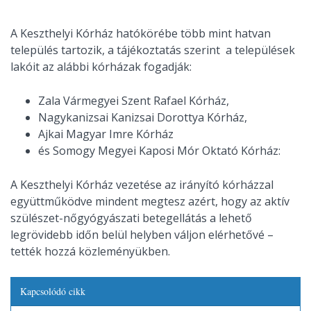
A Keszthelyi Kórház hatókörébe több mint hatvan
település tartozik, a tájékoztatás szerint a települések
lakóit az alábbi kórházak fogadják:
Zala Vármegyei Szent Rafael Kórház,
Nagykanizsai Kanizsai Dorottya Kórház,
Ajkai Magyar Imre Kórház
és Somogy Megyei Kaposi Mór Oktató Kórház:
A Keszthelyi Kórház vezetése az irányító kórházzal
együttműködve mindent megtesz azért, hogy az aktív
szülészet-nőgyógyászati betegellátás a lehető
legrövidebb időn belül helyben váljon elérhetővé –
tették hozzá közleményükben.
Kapcsolódó cikk