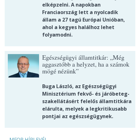
elképzelni. A napokban
Franciaország lett a nyolcadik
állam a 27 tagú Európai Unióban,
ahol a kegyes halálhoz lehet
folyamodni.
Egészségügyi államtitkár: „Még
aggasztóbb a helyzet, ha a számok
mögé nézünk”
Buga László, az Egészségügyi
Minisztérium fekvő- és járóbeteg-
szakellátásért felelős államtitkára
elárulta, melyek a legkritikusabb
pontjai az egészségügynek.
MFOR HÍRLEVÉL