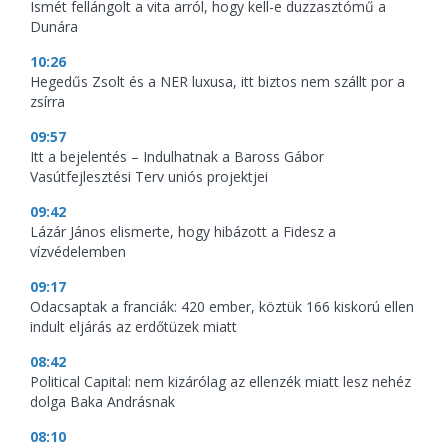
Ismét fellángolt a vita arról, hogy kell-e duzzasztómű a
Dunára
10:26
Hegedűs Zsolt és a NER luxusa, itt biztos nem szállt por a
zsírra
09:57
Itt a bejelentés – Indulhatnak a Baross Gábor
Vasútfejlesztési Terv uniós projektjei
09:42
Lázár János elismerte, hogy hibázott a Fidesz a
vízvédelemben
09:17
Odacsaptak a franciák: 420 ember, köztük 166 kiskorú ellen
indult eljárás az erdőtüzek miatt
08:42
Political Capital: nem kizárólag az ellenzék miatt lesz nehéz
dolga Baka Andrásnak
08:10