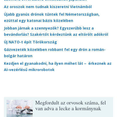
Az oroszok nem tudnak kiszeretni Vietnámból
Újabb gyanús drónok tűntek fel Németországban,
ezúttal egy katonai bázis közelében
Jobban járnak a szennyezők? Egyszerűbb lesz a
bevándorlás? Szakértőt kérdeztünk az eltörölt adókról
Új NATO-t épít Törökország
Gázvezeték közelében robbant fel egy drón a román-
bolgár határon
Kezdjen el gyanakodni, ha ilyen méhet lát – érkeznek az
AI-vezérlésű mikrorobotok
Megfordult az orvosok száma, fel
van adva a lecke a kormánynak