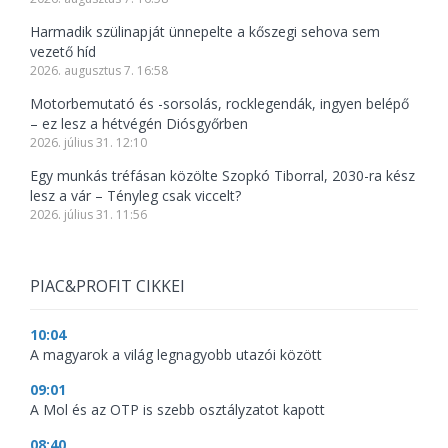
Harmadik szülinapját ünnepelte a kőszegi sehova sem
vezető híd
2026. augusztus 7. 16:58
Motorbemutató és -sorsolás, rocklegendák, ingyen belépő
– ez lesz a hétvégén Diósgyőrben
2026. július 31. 12:10
Egy munkás tréfásan közölte Szopkó Tiborral, 2030-ra kész
lesz a vár – Tényleg csak viccelt?
2026. július 31. 11:56
PIAC&PROFIT CIKKEI
10:04
A magyarok a világ legnagyobb utazói között
09:01
A Mol és az OTP is szebb osztályzatot kapott
08:40