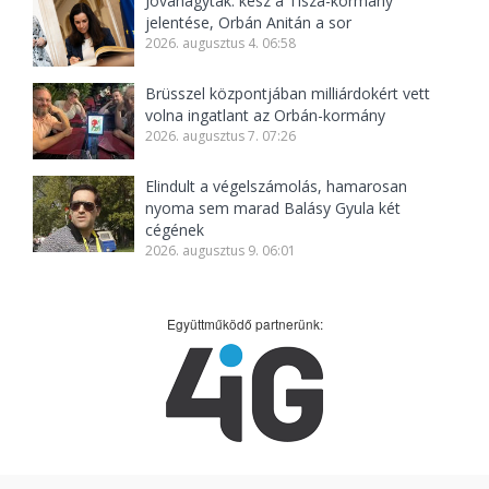
Jóváhagyták: kész a Tisza-kormány
jelentése, Orbán Anitán a sor
2026. augusztus 4. 06:58
Brüsszel központjában milliárdokért vett
volna ingatlant az Orbán-kormány
2026. augusztus 7. 07:26
Elindult a végelszámolás, hamarosan
nyoma sem marad Balásy Gyula két
cégének
2026. augusztus 9. 06:01
Együttműködő partnerünk: