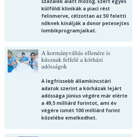
százalék alatt mozog. Ezért egyes
külföldi klinikák a piaci rést
felismerve, célzottan az 50 feletti
nőknek kínálják a donor petesejtes
lombikprogramjaikat.
A kormányváltás ellenére is
kúsznak felfelé a kórházi
adósságok
A legfrissebb államkincstári
adatok szerint a kórházak lejárt
adóssága június végére már elérte
a 49,5 milliárd forintot, ami év
végére ismét 100 milliárd forint
közelébe emelkedhet.