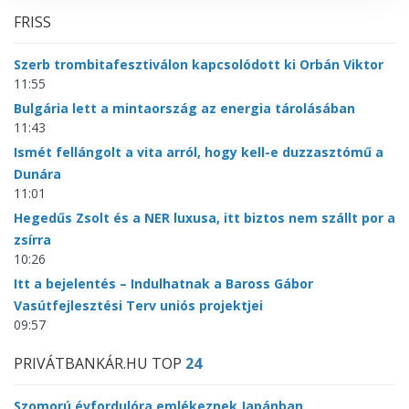
FRISS
Szerb trombitafesztiválon kapcsolódott ki Orbán Viktor
11:55
Bulgária lett a mintaország az energia tárolásában
11:43
Ismét fellángolt a vita arról, hogy kell-e duzzasztómű a
Dunára
11:01
Hegedűs Zsolt és a NER luxusa, itt biztos nem szállt por a
zsírra
10:26
Itt a bejelentés – Indulhatnak a Baross Gábor
Vasútfejlesztési Terv uniós projektjei
09:57
PRIVÁTBANKÁR.HU TOP
24
Szomorú évfordulóra emlékeznek Japánban