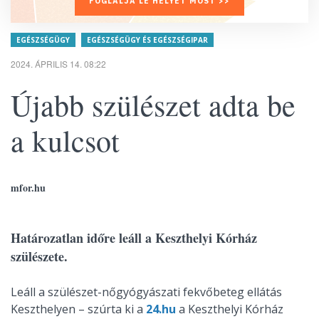
FOGLALJA LE HELYÉT MOST >>
EGÉSZSÉGÜGY
EGÉSZSÉGÜGY ÉS EGÉSZSÉGIPAR
2024. ÁPRILIS 14. 08:22
Újabb szülészet adta be
a kulcsot
mfor.hu
Határozatlan időre leáll a Keszthelyi Kórház
szülészete.
Leáll a szülészet-nőgyógyászati fekvőbeteg ellátás
Keszthelyen – szúrta ki a
24.hu
a Keszthelyi Kórház