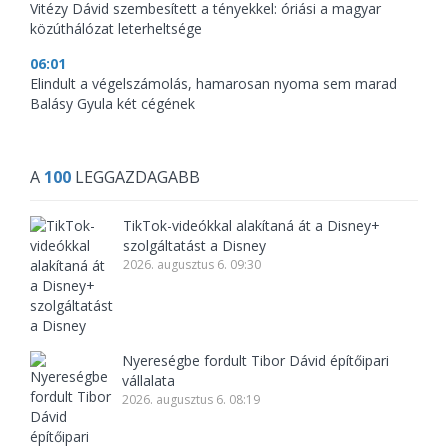
Vitézy Dávid szembesített a tényekkel: óriási a magyar
közúthálózat leterheltsége
06:01
Elindult a végelszámolás, hamarosan nyoma sem marad
Balásy Gyula két cégének
A
100
LEGGAZDAGABB
TikTok-videókkal alakítaná át a Disney+
szolgáltatást a Disney
2026. augusztus 6. 09:30
Nyereségbe fordult Tibor Dávid építőipari
vállalata
2026. augusztus 6. 08:19