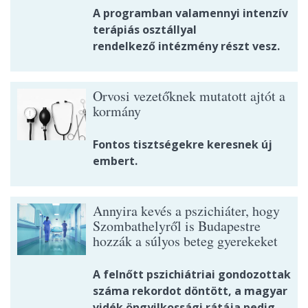
A programban valamennyi intenzív
terápiás osztállyal
rendelkező intézmény részt vesz.
Orvosi vezetőknek mutatott ajtót a
kormány
Fontos tisztségekre keresnek új
embert.
Annyira kevés a pszichiáter, hogy
Szombathelyről is Budapestre
hozzák a súlyos beteg gyerekeket
A felnőtt pszichiátriai gondozottak
száma rekordot döntött, a magyar
vidék öngyilkossági rátája pedig