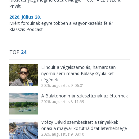
Privát
2026. július 28.
Miért fordulnak egyre többen a vagyonkezelés felé?
Klasszis Podcast
TOP
24
Elindult a végelszámolás, hamarosan
nyoma sem marad Balásy Gyula két
cégének
2026. augusztus 9. 06:01
A Balatonon már sziesztáznak az éttermek
2026. augusztus 8. 11:59
Vitézy Dávid szembesített a tényekkel:
óriási a magyar közúthálózat leterheltsége
2026. augusztus 9. 08:10