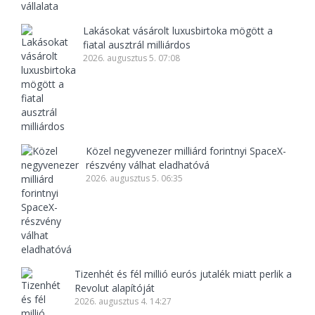
Lakásokat vásárolt luxusbirtoka mögött a
fiatal ausztrál milliárdos
2026. augusztus 5. 07:08
Közel negyvenezer milliárd forintnyi SpaceX-
részvény válhat eladhatóvá
2026. augusztus 5. 06:35
Tizenhét és fél millió eurós jutalék miatt perlik a
Revolut alapítóját
2026. augusztus 4. 14:27