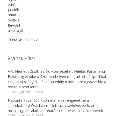
TOVÁBBI HÍREK >
A VIDÉK HÍREI
A V. Németh Zsolt, az Élő Környezetért Felelős Parlamenti
Bizottság elnöke a Szombathelyen megtartott pártpolitikai
cirkusszá silányult ülés után eddig mindössze egyszer hívta
össze a testületet
2026. augusztus 7. 17:41
Naponta közel 200 köbméter vizet engedett el a
szombathelyi Órásház mellett az a távhővezeték, amit
most egy hét alatt vadonatújra cserélnek a szakemberek
2026. augusztus 7. 16:58