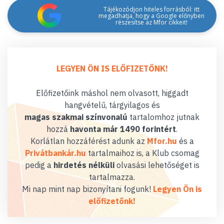
Tájékozódjon hiteles forrásból: itt
megadhatja, hogy a Google előnyben
részesítse az Mfor cikkeit!
LEGYEN ÖN IS ELŐFIZETŐNK!
Előfizetőink máshol nem olvasott, higgadt
hangvételű, tárgyilagos és
magas szakmai színvonalú
tartalomhoz jutnak
hozzá
havonta már 1490 forintért
.
Korlátlan hozzáférést adunk az
Mfor.hu
és a
Privátbankár.hu
tartalmaihoz is, a Klub csomag
pedig a
hirdetés nélküli
olvasási lehetőséget is
tartalmazza.
Mi nap mint nap bizonyítani fogunk!
Legyen Ön is
előfizetőnk!