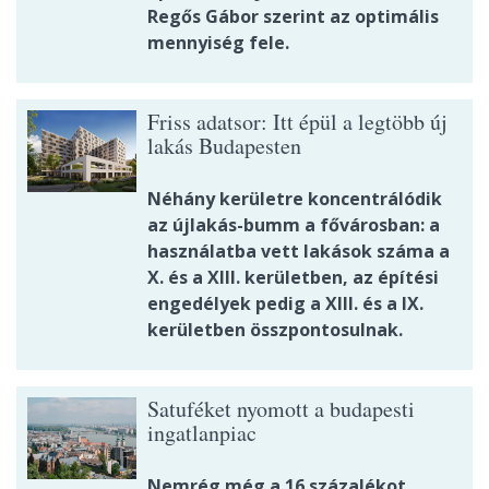
Regős Gábor szerint az optimális
mennyiség fele.
Friss adatsor: Itt épül a legtöbb új
lakás Budapesten
Néhány kerületre koncentrálódik
az újlakás-bumm a fővárosban: a
használatba vett lakások száma a
X. és a XIII. kerületben, az építési
engedélyek pedig a XIII. és a IX.
kerületben összpontosulnak.
Satuféket nyomott a budapesti
ingatlanpiac
Nemrég még a 16 százalékot