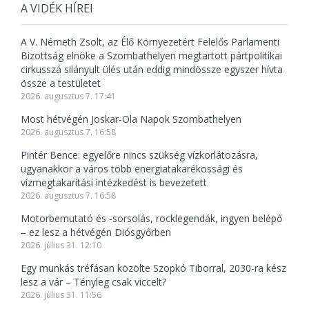
A VIDÉK HÍREI
A V. Németh Zsolt, az Élő Környezetért Felelős Parlamenti
Bizottság elnöke a Szombathelyen megtartott pártpolitikai
cirkusszá silányult ülés után eddig mindössze egyszer hívta
össze a testületet
2026. augusztus 7. 17:41
Most hétvégén Joskar-Ola Napok Szombathelyen
2026. augusztus 7. 16:58
Pintér Bence: egyelőre nincs szükség vízkorlátozásra,
ugyanakkor a város több energiatakarékossági és
vízmegtakarítási intézkedést is bevezetett
2026. augusztus 7. 16:58
Motorbemutató és -sorsolás, rocklegendák, ingyen belépő
– ez lesz a hétvégén Diósgyőrben
2026. július 31. 12:10
Egy munkás tréfásan közölte Szopkó Tiborral, 2030-ra kész
lesz a vár – Tényleg csak viccelt?
2026. július 31. 11:56