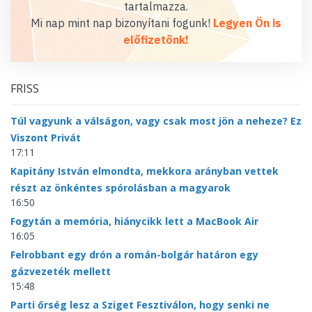
tartalmazza.
Mi nap mint nap bizonyítani fogunk!
Legyen Ön is
előfizetőnk!
FRISS
Túl vagyunk a válságon, vagy csak most jön a neheze? Ez
Viszont Privát
17:11
Kapitány István elmondta, mekkora arányban vettek
részt az önkéntes spórolásban a magyarok
16:50
Fogytán a memória, hiánycikk lett a MacBook Air
16:05
Felrobbant egy drón a román-bolgár határon egy
gázvezeték mellett
15:48
Parti őrség lesz a Sziget Fesztiválon, hogy senki ne