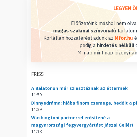
LEGYEN Ö
Előfizetőink máshol nem olvas
magas szakmai színvonalú
tartalom
Korlátlan hozzáférést adunk az
Mfor.hu
é
pedig a
hirdetés nélküli
o
Mi nap mint nap bizonyítan
FRISS
A Balatonon már sziesztáznak az éttermek
11:59
Dinnyedráma: hiába finom csemege, bedőlt a p
11:39
Washingtoni partnerrel erősítené a
magyarországi fegyvergyártást Jászai Gellért
11:18