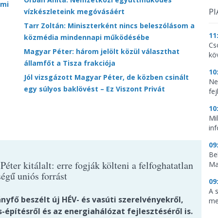
lmi
PI
vízkészleteink megóvásáért
Tarr Zoltán: Miniszterként nincs beleszólásom a
11
közmédia mindennapi működésébe
Cs
Magyar Péter: három jelölt közül választhat
kö
államfőt a Tisza frakciója
10
Jól vizsgázott Magyar Péter, de közben csinált
Ne
egy súlyos baklövést – Ez Viszont Privát
fej
10
Mi
in
09
Be
éter kitálalt: erre fogják költeni a felfoghatatlan
Ma
égű uniós forrást
09
A 
yfő beszélt új HÉV- és vasúti szerelvényekről,
me
-építésről és az energiahálózat fejlesztéséről is.