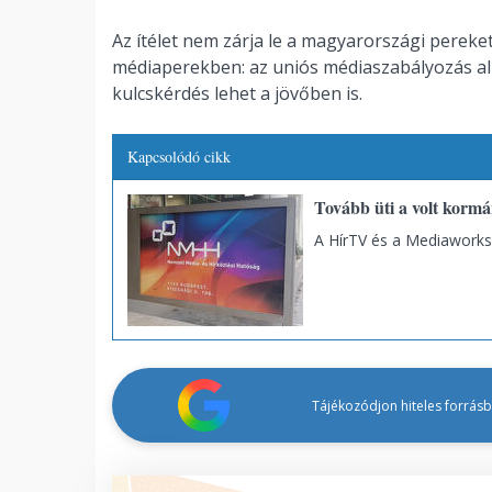
Az ítélet nem zárja le a magyarországi perek
médiaperekben: az uniós médiaszabályozás a
kulcskérdés lehet a jövőben is.
Kapcsolódó cikk
Tovább üti a volt korm
A HírTV és a Mediaworks el
Tájékozódjon hiteles forrásbó