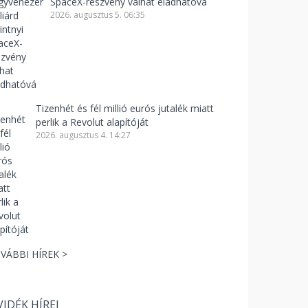
SpaceX-részvény válhat eladhatóvá
2026. augusztus 5. 06:35
Tizenhét és fél millió eurós jutalék miatt
perlik a Revolut alapítóját
2026. augusztus 4. 14:27
VÁBBI HÍREK >
VIDÉK HÍREI