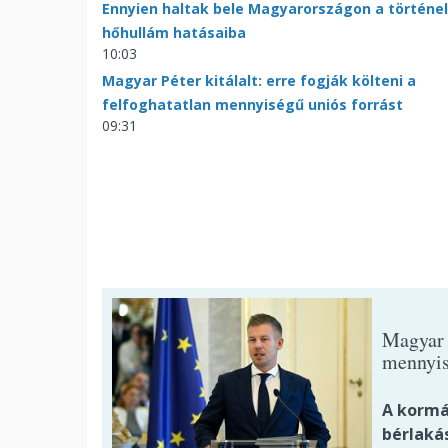
Ennyien haltak bele Magyarországon a történe
hőhullám hatásaiba
10:03
Magyar Péter kitálalt: erre fogják költeni a
felfoghatatlan mennyiségű uniós forrást
09:31
Magyar P
mennyis
A kormán
bérlakás