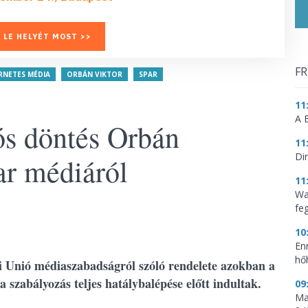
 LE HELYÉT MOST >>
FR
ERNETES MÉDIA
ORBÁN VIKTOR
SPAR
11
A 
ós döntés Orbán
11
Di
ar médiáról
11
Wa
feg
10
En
hő
 Unió médiaszabadságról szóló rendelete azokban a
 szabályozás teljes hatálybalépése előtt indultak.
09
Mag