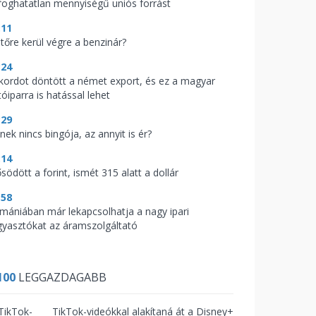
lfoghatatlan mennyiségű uniós forrást
:11
jtőre kerül végre a benzinár?
:24
kordot döntött a német export, és ez a magyar
óiparra is hatással lehet
:29
nek nincs bingója, az annyit is ér?
:14
södött a forint, ismét 315 alatt a dollár
:58
mániában már lekapcsolhatja a nagy ipari
gyasztókat az áramszolgáltató
100
LEGGAZDAGABB
TikTok-videókkal alakítaná át a Disney+