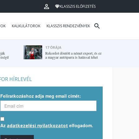
KLASSZIS ELŐFIZETÉS
TOK
KALKULÁTOROK
KLASSZIS RENDEZVÉNYEK
17 ÓRÁJA
gják
Rekordot döntött a német export, és ez
yiségű
a magyar autóiparra is hatással lehet
OR HÍRLEVÉL
Feliratkozáshoz adja meg email címét:
Az
elfogadom.
adatkezelési nyilatkozatot