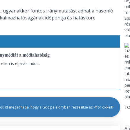
et, ugyanakkor fontos iránymutatást adhat a hasonló
lkalmazhatóságának időpontja és hatásköre
ánymédiát a médiahatóság
len is eljárás indult.
TO
l: itt megadhatja, hogy a Google előnyben részesítse az Mfor cikkeit!
A 