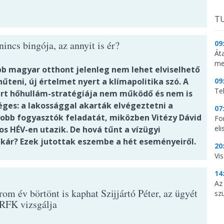
TU
09
incs bingója, az annyit is ér?
Át
me
bb magyar otthont jelenleg nem lehet elviselhető
09
hűteni, új értelmet nyert a klímapolitika szó. A
Te
árt hőhullám-stratégiája nem működő és nem is
ges: a lakossággal akarták elvégeztetni a
07
obb fogyasztók feladatát, miközben Vitézy Dávid
Fo
el
os HÉV-en utazik. De hová tűnt a vízügyi
tkár? Ezek jutottak eszembe a hét eseményeiről.
20
Vi
14
Az
om év börtönt is kaphat Szijjártó Péter, az ügyét
sz
RFK vizsgálja