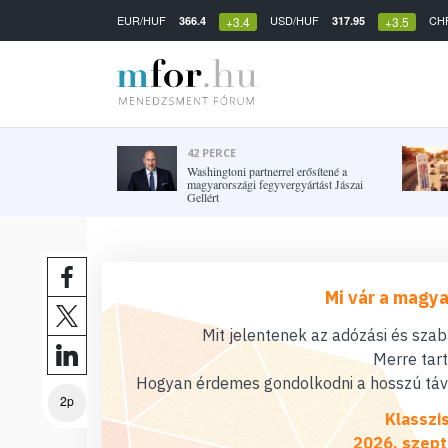
EUR/HUF
USD/HUF
CH
366.4
317.95
+3.4
+3.5
42 PERCE
Washingtoni partnerrel erősítené a
magyarországi fegyvergyártást Jászai
Gellért
Mi vár a magya
Mit jelentenek az adózási és sza
Merre tar
Hogyan érdemes gondolkodni a hosszú távú
2p
Klasszi
2026. szept