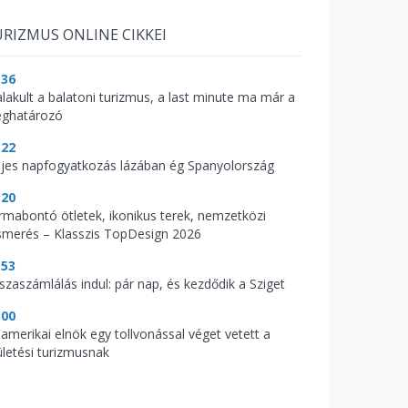
RIZMUS ONLINE CIKKEI
:36
alakult a balatoni turizmus, a last minute ma már a
ghatározó
:22
ljes napfogyatkozás lázában ég Spanyolország
:20
rmabontó ötletek, ikonikus terek, nemzetközi
ismerés – Klasszis TopDesign 2026
:53
sszaszámlálás indul: pár nap, és kezdődik a Sziget
:00
 amerikai elnök egy tollvonással véget vetett a
ületési turizmusnak