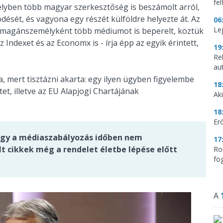
fe
melyben több magyar szerkesztőség is beszámolt arról,
ését, és vagyona egy részét külföldre helyezte át. Az
06
Le
r magánszemélyként több médiumot is beperelt, köztük
az Indexet és az Economx is - írja épp az egyik érintett,
19
Re
aut
 mert tisztázni akarta: egy ilyen ügyben figyelembe
18
et, illetve az EU Alapjogi Chartájának
Aki
18
Erő
hogy a médiaszabályozás időben nem
17
lt cikkek még a rendelet életbe lépése előtt
Ro
fo
A