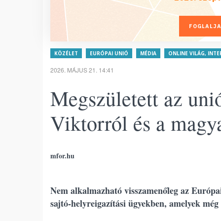
FOGLALJA
KÖZÉLET
EURÓPAI UNIÓ
MÉDIA
ONLINE VILÁG, INT
2026. MÁJUS 21. 14:41
Megszületett az uni
Viktorról és a magy
mfor.hu
Nem alkalmazható visszamenőleg az Európai
sajtó-helyreigazítási ügyekben, amelyek még a