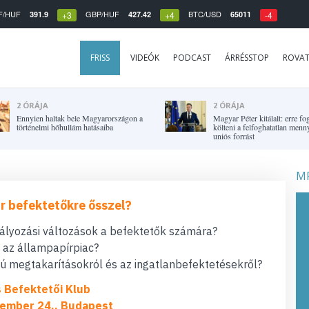
F/HUF
GBP/HUF
BTC/USD
391.9
427.42
65011
+3
+4
-4
FRISS
VIDEÓK
PODCAST
ÁRRÉSSTOP
ROVA
2 ÓRÁJA
2 ÓRÁJA
Ennyien haltak bele Magyarországon a
Magyar Péter kitálalt: erre fo
történelmi hőhullám hatásaiba
költeni a felfoghatatlan menn
uniós forrást
MF
r befektetőkre ősszel?
bályozási változások a befektetők számára?
t az állampapírpiac?
 megtakarításokról és az ingatlanbefektetésekről?
s Befektetői Klub
ember 24., Budapest