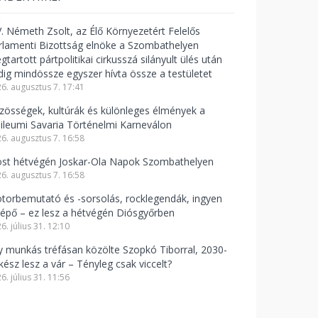
V. Németh Zsolt, az Élő Környezetért Felelős
rlamenti Bizottság elnöke a Szombathelyen
tartott pártpolitikai cirkusszá silányult ülés után
dig mindössze egyszer hívta össze a testületet
6. augusztus 7. 17:41
zösségek, kultúrák és különleges élmények a
bileumi Savaria Történelmi Karneválon
6. augusztus 7. 16:58
st hétvégén Joskar-Ola Napok Szombathelyen
6. augusztus 7. 16:58
torbemutató és -sorsolás, rocklegendák, ingyen
lépő – ez lesz a hétvégén Diósgyőrben
6. július 31. 12:10
y munkás tréfásan közölte Szopkó Tiborral, 2030-
kész lesz a vár – Tényleg csak viccelt?
6. július 31. 11:56