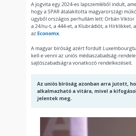
A jogvita egy 2024-es lapszemléből indult, a
hogy a SPAR átalakította magyarországi működ
ügyből országos perhullám lett: Orbán Vikto
a 24.hu-t, a 444-et, a Klubrádiót, a Hírklikket, 
az
Economx
.
A magyar bíróság azért fordult Luxembourgba,
kell-e venni az uniós médiaszabadság-rendelet
sajtószabadságra vonatkozó rendelkezéseit.
Az uniós bíróság azonban arra jutott, 
alkalmazható a vitára, mivel a kifogáso
jelentek meg.