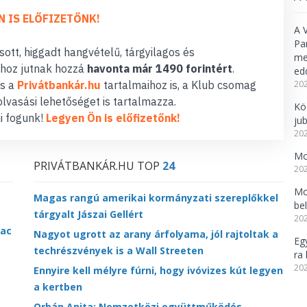
N IS ELŐFIZETŐNK!
A 
Pa
ott, higgadt hangvételű, tárgyilagos és
meg
hoz jutnak hozzá
havonta már 1490 forintért
.
ed
202
s a
Privátbankár.hu
tartalmaihoz is, a Klub csomag
lvasási lehetőséget is tartalmazza.
Kö
i fogunk!
Legyen Ön is előfizetőnk!
ju
202
Mo
PRIVÁTBANKÁR.HU TOP
24
202
Mo
Magas rangú amerikai kormányzati szereplőkkel
be
tárgyalt Jászai Gellért
202
iac
Nagyot ugrott az arany árfolyama, jól rajtoltak a
Eg
techrészvények is a Wall Streeten
ra 
202
Ennyire kell mélyre fúrni, hogy ivóvizes kút legyen
a kertben
Orbán Anita: Nemzetközi együttműködés