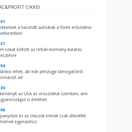
AC&PROFIT CIKKEI
:01
ökkentek a használt autóárak a forint erősödése
vetkeztében
:37
m sokat költött az Orbán-kormány kutatás-
lesztésre
:04
llárdos lehet, aki Irán pénzügyi támogatóiról
formációt ad
:30
keményít az USA az oroszokkal szemben, ami
gyarországot is érintheti
:06
spanyolok és az olaszok immár csak útlevéllel
hetnek egymáshoz