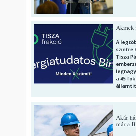
Akinek n
A legtö
szintre 
Tisza P
embersé
legnagy
a 45 fok
államti
Akár hár
már a B