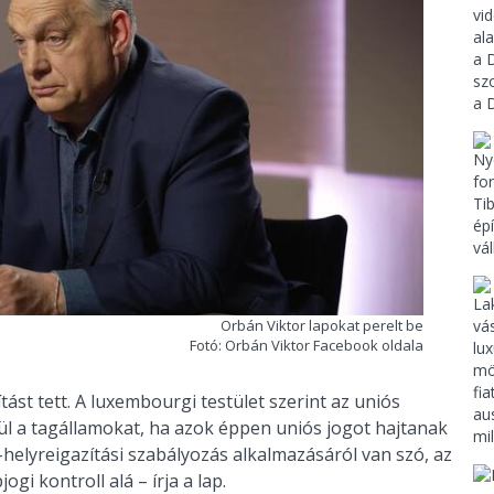
Orbán Viktor lapokat perelt be
Fotó: Orbán Viktor Facebook oldala
ást tett. A luxembourgi testület szerint az uniós
ül a tagállamokat, ha azok éppen uniós jogot hajtanak
helyreigazítási szabályozás alkalmazásáról van szó, az
i kontroll alá – írja a lap.