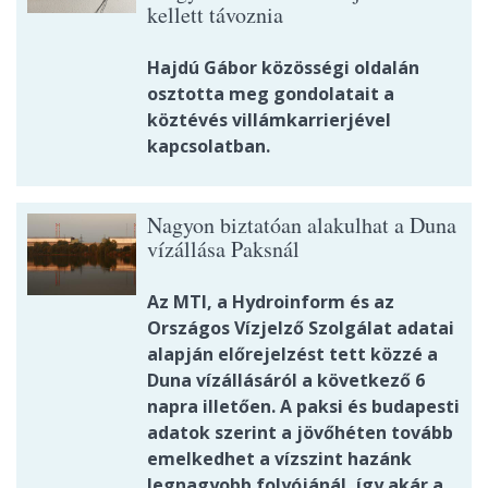
kellett távoznia
Hajdú Gábor közösségi oldalán
osztotta meg gondolatait a
köztévés villámkarrierjével
kapcsolatban.
Nagyon biztatóan alakulhat a Duna
vízállása Paksnál
Az MTI, a Hydroinform és az
Országos Vízjelző Szolgálat adatai
alapján előrejelzést tett közzé a
Duna vízállásáról a következő 6
napra illetően. A paksi és budapesti
adatok szerint a jövőhéten tovább
emelkedhet a vízszint hazánk
legnagyobb folyójánál, így akár a