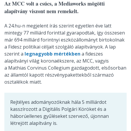
Az MCC volt a csúcs, a Mediaworks mögötti
alapítvány viszont nem remekelt.
A 24.hu-n megjelent írás szerint egyetlen éve latt
mintegy 77 milliárd forinttal gyarapodtak, így összesen
már 694 milliárd forintnyi eszközállományt birtokolnak
a Fidesz politikai céljait szolgáló alapítványok. A lap
szerint a
legnagyobb mértékben
a fideszes
alapítványi világ koronaékszere, az MCC, vagyis
a Mathias Corvinus Collegium gazdagodott, elsősorban
az államtól kapott részvénypakettekből származó
osztalékok miatt.
Rejtélyes adományozóknak hála 5 milliárdot
kasszírozott a Digitális Polgári Köröket és a
háborúellenes gyűléseket szervező, újonnan
létrejött alapítvány is.