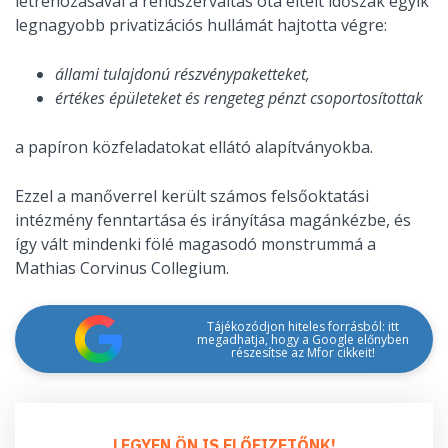
létrehozásával a rendszerváltás óta eltelt időszak egyik
legnagyobb privatizációs hullámát hajtotta végre:
állami tulajdonú részvénypaketteket,
értékes épületeket és rengeteg pénzt csoportosítottak
a papíron közfeladatokat ellátó alapítványokba.
Ezzel a manőverrel került számos felsőoktatási
intézmény fenntartása és irányítása magánkézbe, és
így vált mindenki fölé magasodó monstrummá a
Mathias Corvinus Collegium.
Tájékozódjon hiteles forrásból: itt
megadhatja, hogy a Google előnyben
részesítse az Mfor cikkeit!
LEGYEN ÖN IS ELŐFIZETŐNK!