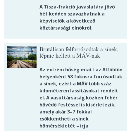
A Tisza-frakció javaslatára jövő
hét kedden szavazhatnak a
képviselők a következő
köztársasági elnökről.
Brutálisan felforrósodtak a sínek,
lépnie kellett a MÁV-nak
Az extrém hőség miatt az Alföldön
helyenként 58 fokosra forrósodtak
a sínek, ezért a MÁV több száz
kilométeren lassításokat rendelt
el. A vasúttársaság közben fehér
hővédő festéssel is kísérletezik,
amely akár 3–7 fokkal
csökkentheti a sínek
hőmérsékletét – írja