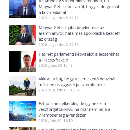
Az Amnesty szerint nincs rendben, ha
Magyar Péter dönt arról, hogy ki dolgozhat
a közmédiánál
2026. augusztus 5. 17:17
Magyar Péter újabb bejelentése az
áramhiányról: hatalmas spórolásba kezdett
az ország
2026. augusztus 2. 12:37
Hat-hét parlamenti képviselőt is lecserélhet
a Fidesz-frakció
2026. július 30. 12:48
Akkora a baj, hogy az emelkedő benzinár
már nem is aggasztja az embereket
2026. augusztus 1. 05:56
Ezt jó lenne elkerülni, de így néz ki a
vészforgatókönyv, ha már nem bírja a
villamosenergia-rendszer
2026. július 31. 16:10