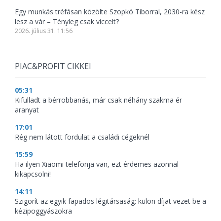
Egy munkás tréfásan közölte Szopkó Tiborral, 2030-ra kész
lesz a vár – Tényleg csak viccelt?
2026. július 31. 11:56
PIAC&PROFIT CIKKEI
05:31
Kifulladt a bérrobbanás, már csak néhány szakma ér
aranyat
17:01
Rég nem látott fordulat a családi cégeknél
15:59
Ha ilyen Xiaomi telefonja van, ezt érdemes azonnal
kikapcsolni!
14:11
Szigorít az egyik fapados légitársaság: külön díjat vezet be a
kézipoggyászokra