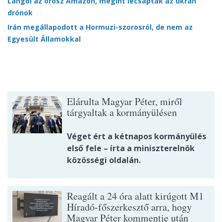
Lángol az orosz Amazon, megint lecsaptak az ukrán
drónok
Irán megállapodott a Hormuzi-szorosról, de nem az
Egyesült Államokkal
Elárulta Magyar Péter, miről
tárgyaltak a kormányülésen
Véget ért a kétnapos kormányülés
első fele – írta a miniszterelnök
közösségi oldalán.
Reagált a 24 óra alatt kirúgott M1
Híradó-főszerkesztő arra, hogy
Magyar Péter kommentje után