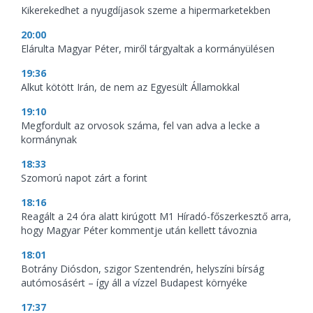
Kikerekedhet a nyugdíjasok szeme a hipermarketekben
20:00
Elárulta Magyar Péter, miről tárgyaltak a kormányülésen
19:36
Alkut kötött Irán, de nem az Egyesült Államokkal
19:10
Megfordult az orvosok száma, fel van adva a lecke a
kormánynak
18:33
Szomorú napot zárt a forint
18:16
Reagált a 24 óra alatt kirúgott M1 Híradó-főszerkesztő arra,
hogy Magyar Péter kommentje után kellett távoznia
18:01
Botrány Diósdon, szigor Szentendrén, helyszíni bírság
autómosásért – így áll a vízzel Budapest környéke
17:37