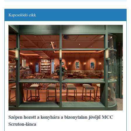
Kapcsolódó cikk
Szépen hozott a konyhára a bizonytalan jövőjű MCC
Scruton-lánca