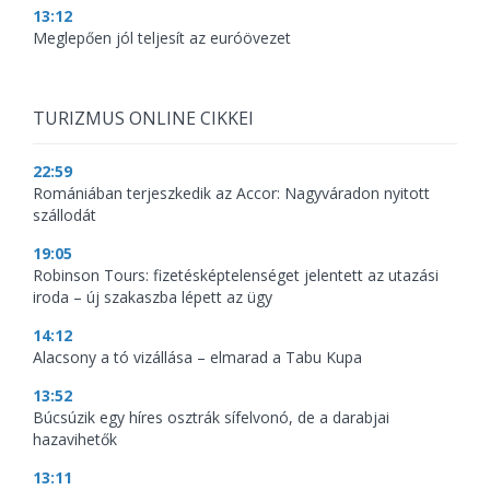
13:12
Meglepően jól teljesít az euróövezet
TURIZMUS ONLINE CIKKEI
22:59
Romániában terjeszkedik az Accor: Nagyváradon nyitott
szállodát
19:05
Robinson Tours: fizetésképtelenséget jelentett az utazási
iroda – új szakaszba lépett az ügy
14:12
Alacsony a tó vizállása – elmarad a Tabu Kupa
13:52
Búcsúzik egy híres osztrák sífelvonó, de a darabjai
hazavihetők
13:11