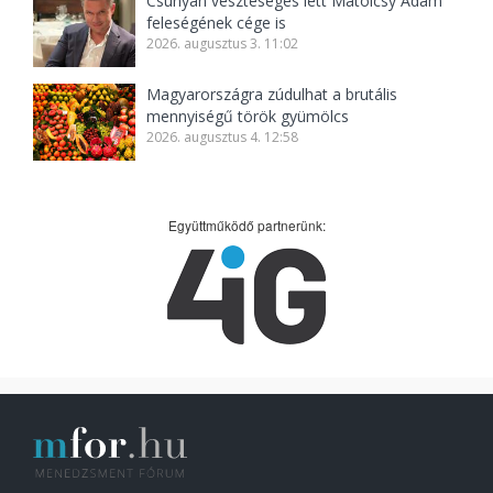
Csúnyán veszteséges lett Matolcsy Ádám
feleségének cége is
2026. augusztus 3. 11:02
Magyarországra zúdulhat a brutális
mennyiségű török gyümölcs
2026. augusztus 4. 12:58
Együttműködő partnerünk: