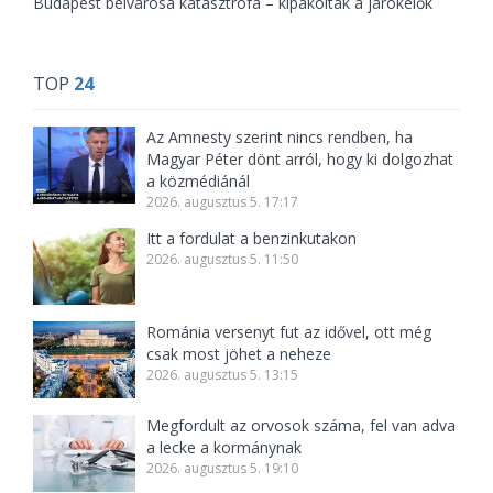
Budapest belvárosa katasztrófa – kipakoltak a járókelők
TOP
24
Az Amnesty szerint nincs rendben, ha
Magyar Péter dönt arról, hogy ki dolgozhat
a közmédiánál
2026. augusztus 5. 17:17
Itt a fordulat a benzinkutakon
2026. augusztus 5. 11:50
Románia versenyt fut az idővel, ott még
csak most jöhet a neheze
2026. augusztus 5. 13:15
Megfordult az orvosok száma, fel van adva
a lecke a kormánynak
2026. augusztus 5. 19:10