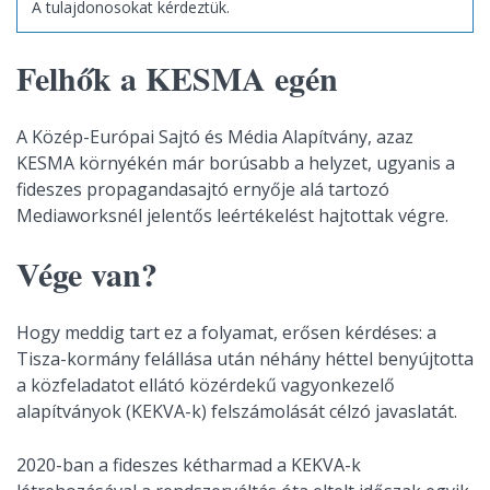
A tulajdonosokat kérdeztük.
Felhők a KESMA egén
A Közép-Európai Sajtó és Média Alapítvány, azaz
KESMA környékén már borúsabb a helyzet, ugyanis a
fideszes propagandasajtó ernyője alá tartozó
Mediaworksnél jelentős leértékelést hajtottak végre.
Vége van?
Hogy meddig tart ez a folyamat, erősen kérdéses: a
Tisza-kormány felállása után néhány héttel benyújtotta
a közfeladatot ellátó közérdekű vagyonkezelő
alapítványok (KEKVA-k) felszámolását célzó javaslatát.
2020-ban a fideszes kétharmad a KEKVA-k