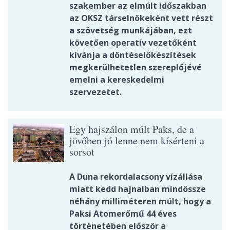
szakember az elmúlt időszakban
az OKSZ társelnökeként vett részt
a szövetség munkájában, ezt
követően operatív vezetőként
kívánja a döntéselőkészítések
megkerülhetetlen szereplőjévé
emelni a kereskedelmi
szervezetet.
Egy hajszálon múlt Paks, de a
jövőben jó lenne nem kísérteni a
sorsot
A Duna rekordalacsony vízállása
miatt kedd hajnalban mindössze
néhány milliméteren múlt, hogy a
Paksi Atomerőmű 44 éves
történetében először a