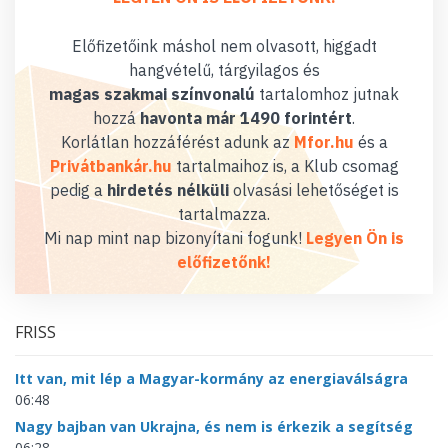
Előfizetőink máshol nem olvasott, higgadt
hangvételű, tárgyilagos és
magas szakmai színvonalú
tartalomhoz jutnak
hozzá
havonta már 1490 forintért
.
Korlátlan hozzáférést adunk az
Mfor.hu
és a
Privátbankár.hu
tartalmaihoz is, a Klub csomag
pedig a
hirdetés nélküli
olvasási lehetőséget is
tartalmazza.
Mi nap mint nap bizonyítani fogunk!
Legyen Ön is
előfizetőnk!
FRISS
Itt van, mit lép a Magyar-kormány az energiaválságra
06:48
Nagy bajban van Ukrajna, és nem is érkezik a segítség
06:28