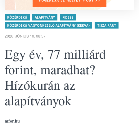
FOGLALJA LE HELYÉT MOST >>
KÖZÉRDEKŰ
ALAPÍTVÁNY
FIDESZ
KÖZÉRDEKŰ VAGYONKEZELŐ ALAPÍTVÁNY (KEKVA)
TISZA PÁRT
2026. JÚNIUS 10. 08:57
Egy év, 77 milliárd
forint, maradhat?
Hízókurán az
alapítványok
mfor.hu