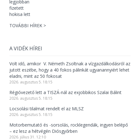
TOVÁBBI HÍREK >
A VIDÉK HÍREI
Volt idő, amikor V. Németh Zsoltnak a vízgazdálkodásról az
jutott eszébe, hogy a 40 fokos pálinkát ugyanannyiért lehet
eladni, mint az 50 fokosat
2026. augusztus 5. 18:15
Régióvezető lett a TISZÁ-nál az exjobbikos Szalai Bálint
2026. augusztus 5. 18:15
Locsolási tilalmat rendelt el az MLSZ
2026. augusztus 5. 18:15
Motorbemutató és -sorsolás, rocklegendák, ingyen belépő
– ez lesz a hétvégén Diósgyőrben
2026. július 31. 12:10