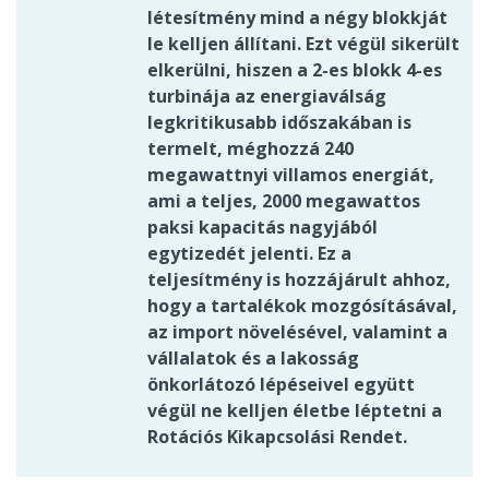
létesítmény mind a négy blokkját
le kelljen állítani. Ezt végül sikerült
elkerülni, hiszen a 2-es blokk 4-es
turbinája az energiaválság
legkritikusabb időszakában is
termelt, méghozzá 240
megawattnyi villamos energiát,
ami a teljes, 2000 megawattos
paksi kapacitás nagyjából
egytizedét jelenti. Ez a
teljesítmény is hozzájárult ahhoz,
hogy a tartalékok mozgósításával,
az import növelésével, valamint a
vállalatok és a lakosság
önkorlátozó lépéseivel együtt
végül ne kelljen életbe léptetni a
Rotációs Kikapcsolási Rendet.