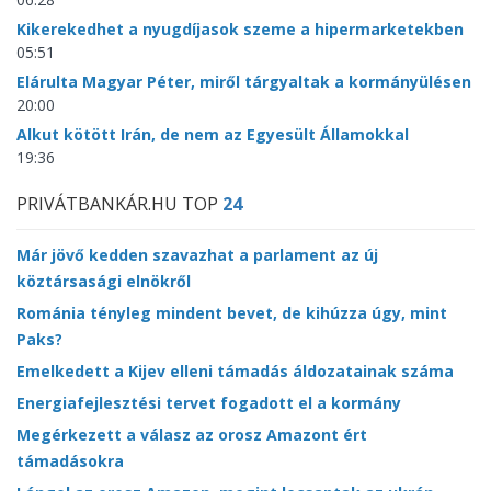
Kikerekedhet a nyugdíjasok szeme a hipermarketekben
05:51
Elárulta Magyar Péter, miről tárgyaltak a kormányülésen
20:00
Alkut kötött Irán, de nem az Egyesült Államokkal
19:36
PRIVÁTBANKÁR.HU TOP
24
Már jövő kedden szavazhat a parlament az új
köztársasági elnökről
Románia tényleg mindent bevet, de kihúzza úgy, mint
Paks?
Emelkedett a Kijev elleni támadás áldozatainak száma
Energiafejlesztési tervet fogadott el a kormány
Megérkezett a válasz az orosz Amazont ért
támadásokra