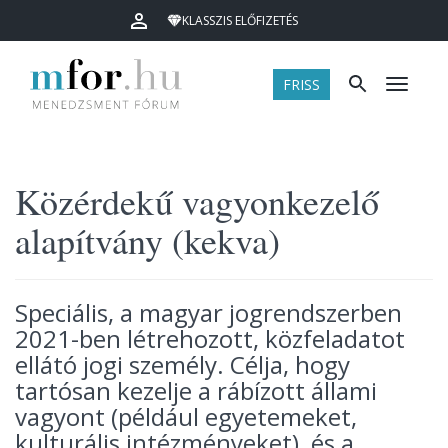
KLASSZIS ELŐFIZETÉS
FRISS
Menü
Közérdekű vagyonkezelő
alapítvány (kekva)
Speciális, a magyar jogrendszerben
2021-ben létrehozott, közfeladatot
ellátó jogi személy. Célja, hogy
tartósan kezelje a rábízott állami
vagyont (például egyetemeket,
kulturális intézményeket), és a