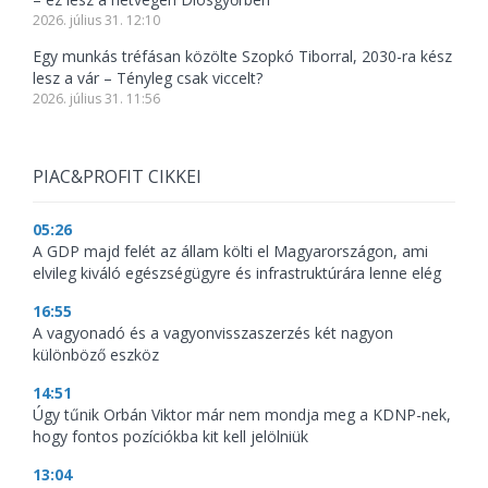
2026. július 31. 12:10
Egy munkás tréfásan közölte Szopkó Tiborral, 2030-ra kész
lesz a vár – Tényleg csak viccelt?
2026. július 31. 11:56
PIAC&PROFIT CIKKEI
05:26
A GDP majd felét az állam költi el Magyarországon, ami
elvileg kiváló egészségügyre és infrastruktúrára lenne elég
16:55
A vagyonadó és a vagyonvisszaszerzés két nagyon
különböző eszköz
14:51
Úgy tűnik Orbán Viktor már nem mondja meg a KDNP-nek,
hogy fontos pozíciókba kit kell jelölniük
13:04