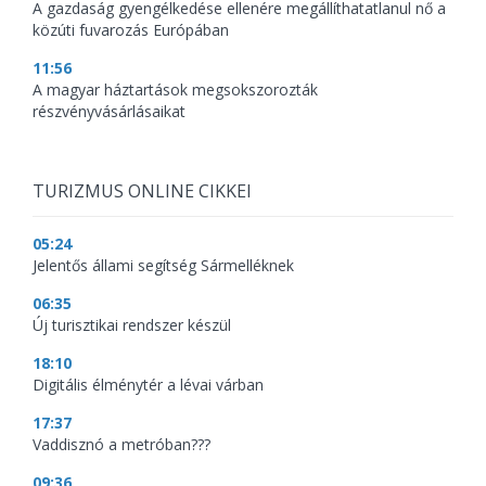
A gazdaság gyengélkedése ellenére megállíthatatlanul nő a
közúti fuvarozás Európában
11:56
A magyar háztartások megsokszorozták
részvényvásárlásaikat
TURIZMUS ONLINE CIKKEI
05:24
Jelentős állami segítség Sármelléknek
06:35
Új turisztikai rendszer készül
18:10
Digitális élménytér a lévai várban
17:37
Vaddisznó a metróban???
09:36