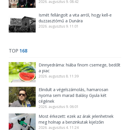
2026. augusztus 9. 08:42
Ismét fellángolt a vita arról, hogy kell-e
duzzasztómű a Dunára
2026. augusztus 9. 11:01
TOP
168
Dinnyedráma: hiába finom csemege, bedőlt
a piac
2026. augusztus 8. 11:39
Elindult a végelszámolás, hamarosan
nyoma sem marad Balásy Gyula két
cégének
2026. augusztus 9. 06:01
Most érkezett: ezek az árak jelenhetnek
meg holnap a benzinkutak kijelzőin
2026. augusztus 4. 11:24