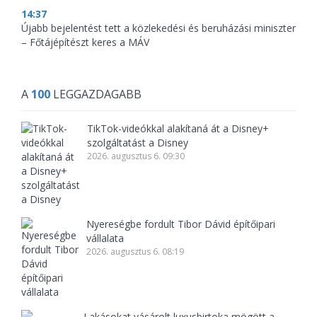
14:37
Újabb bejelentést tett a közlekedési és beruházási miniszter
– Főtájépítészt keres a MÁV
A
100
LEGGAZDAGABB
TikTok-videókkal alakítaná át a Disney+
szolgáltatást a Disney
2026. augusztus 6. 09:30
Nyereségbe fordult Tibor Dávid építőipari
vállalata
2026. augusztus 6. 08:19
Lakásokat vásárolt luxusbirtoka mögött a