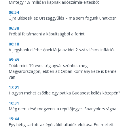
Mintegy 1,8 millióan kapnak adószámla-értesítőt
06:54
Újra ülésezik az Országgyűlés – ma sem fogunk unatkozni
06:38
Próbál feltámadni a kábultságból a forint
06:18
A jegybank elérhetőnek látja az idei 2 százalékos inflációt
05:49
Több mint 70 éves téglagyár szűnhet meg
Magyarországon, ebben az Orbán-kormány keze is benne
van
17:01
Hogyan mehet csődbe egy patika Budapest kellős közepén?
16:31
Még nem késő megvenni a repülőjegyet Spanyolországba
15:44
Egy hétig tartott az égő zöldhulladék eloltása Érd mellett