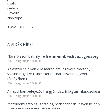
TOVÁBBI HÍREK >
A VIDÉK HÍREI
Nőverő szombathelyi férfi ellen emelt vádat az ügyészség
2026. augusztus 10. 08:05
Az aszály és a kánikula margójára: a rekord alacsony
vízállás régészeti kincseket hozhat felszínre a győri
térségében is
2026. augusztus 10. 08:05
A napokban befejeződik a győri díszkivilágítás lekapcsolása
2026. augusztus 10. 08:05
Motorbemutató és -sorsolás, rocklegendák, ingyen belépő
– ez lesz a hétvégén Diósgyőrben