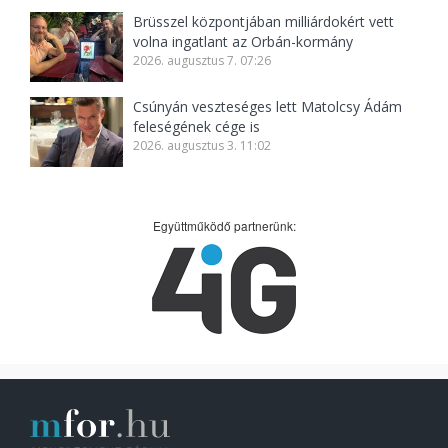
Brüsszel központjában milliárdokért vett
volna ingatlant az Orbán-kormány
2026. augusztus 7. 07:26
Csúnyán veszteséges lett Matolcsy Ádám
feleségének cége is
2026. augusztus 3. 11:02
Együttműködő partnerünk: