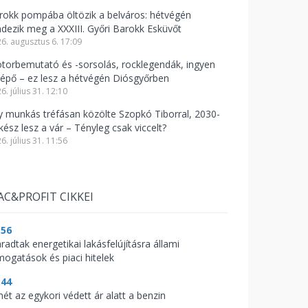
rokk pompába öltözik a belváros: hétvégén
ndezik meg a XXXIII. Győri Barokk Esküvőt
6. augusztus 6. 17:09
torbemutató és -sorsolás, rocklegendák, ingyen
lépő – ez lesz a hétvégén Diósgyőrben
6. július 31. 12:10
y munkás tréfásan közölte Szopkó Tiborral, 2030-
kész lesz a vár – Tényleg csak viccelt?
6. július 31. 11:56
AC&PROFIT CIKKEI
:56
radtak energetikai lakásfelújításra állami
mogatások és piaci hitelek
:44
mét az egykori védett ár alatt a benzin