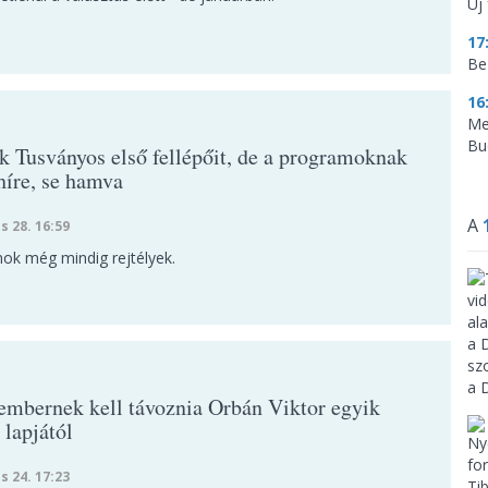
Új 
17
Be
16
Me
Bu
k Tusványos első fellépőit, de a programoknak
híre, se hamva
A
s 28. 16:59
ok még mindig rejtélyek.
embernek kell távoznia Orbán Viktor egyik
 lapjától
s 24. 17:23