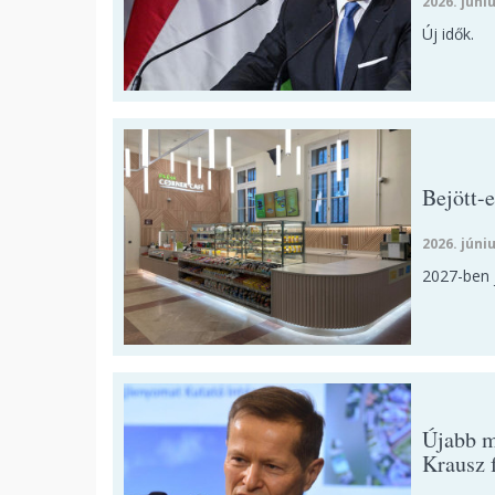
2026. júniu
Új idők.
Bejött-
2026. júniu
2027-ben j
Újabb m
Krausz 