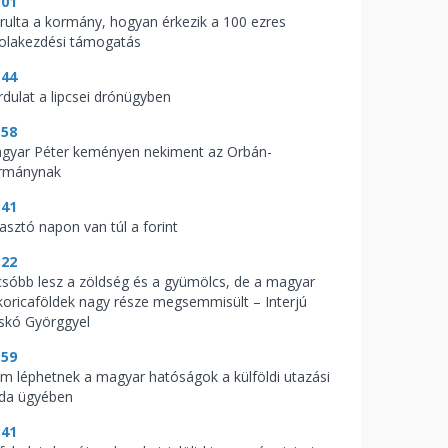
:01
árulta a kormány, hogyan érkezik a 100 ezres
kolakezdési támogatás
:44
rdulat a lipcsei drónügyben
:58
gyar Péter keményen nekiment az Orbán-
rmánynak
:41
zasztó napon van túl a forint
:22
csóbb lesz a zöldség és a gyümölcs, de a magyar
koricaföldek nagy része megsemmisült – Interjú
skó Györggyel
:59
m léphetnek a magyar hatóságok a külföldi utazási
oda ügyében
:41