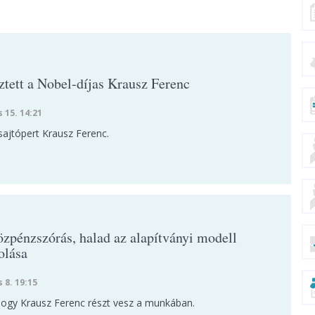
ztett a Nobel-díjas Krausz Ferenc
s 15. 14:21
sajtópert Krausz Ferenc.
özpénzszórás, halad az alapítványi modell
olása
s 8. 19:15
hogy Krausz Ferenc részt vesz a munkában.