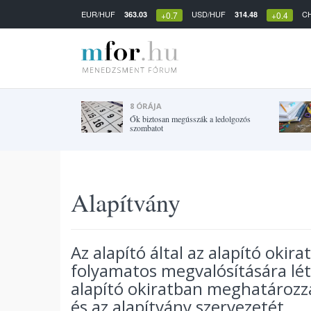
EUR/HUF
USD/HUF
C
363.03
314.48
+0.7
+0.4
8 ÓRÁJA
Ők biztosan megússzák a ledolgozós
szombatot
Alapítvány
Az alapító által az alapító oki
folyamatos megvalósítására létr
alapító okiratban meghatározza
és az alapítvány szervezetét.