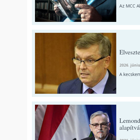
Az MCC Ala
Elveszt
2026. júniu
A kecskem
Lemondo
alapítv