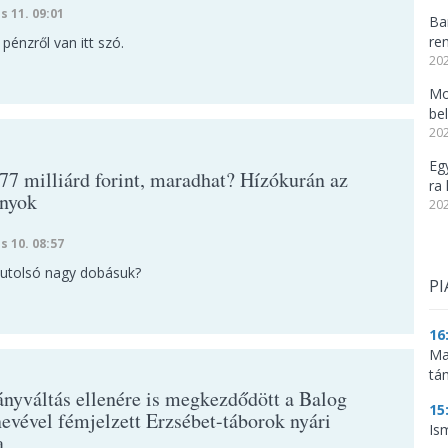
s 11. 09:01
Ba
re
 pénzről van itt szó.
202
Mo
be
202
Eg
 77 milliárd forint, maradhat? Hízókurán az
ra 
ányok
202
s 10. 08:57
z utolsó nagy dobásuk?
PI
16
Ma
tá
nyváltás ellenére is megkezdődött a Balog
15
nevével fémjelzett Erzsébet-táborok nyári
Is
a