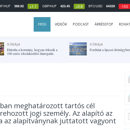
HF/HUF
GBP/HUF
BTC/USD
388.92
423.45
64329
+1.1
+0.8
-153
FRISS
VIDEÓK
PODCAST
ÁRRÉSSTOP
ROVA
9 ÓRÁJA
9 ÓRÁJA
Elárulta a kormány, hogyan érkezik a
Fordulat a lipcsei drónügybe
100 ezres iskolakezdési támogatás
ratban meghatározott tartós cél
ehozott jogi személy. Az alapító az
 az alapítványnak juttatott vagyont