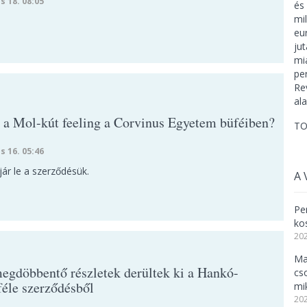
s 18. 08:05
e a Mol-kút feeling a Corvinus Egyetem büféiben?
TO
s 16. 05:46
ár le a szerződésük.
A 
Per
ko
202
Ma
egdöbbentő részletek derültek ki a Hankó-
cs
féle szerződésből
mi
202