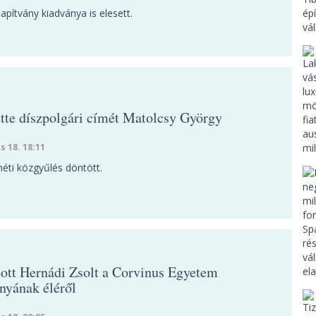
pítvány kiadványa is elesett.
ette díszpolgári címét Matolcsy György
s 18. 18:11
éti közgyűlés döntött.
tt Hernádi Zsolt a Corvinus Egyetem
ányának éléről