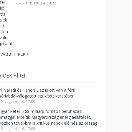
2026. augusztus 4. 14:27
VÁBBI HÍREK >
VIDÉK HÍREI
l, Váradi és Tanoh Dez is ott van a férfi
sárlabda-válogatott szűkített keretében
6. augusztus 6. 17:09
gyar Péter: 868 milliárd forintos beruházási
omaggal erősítik Magyarország energiaellátását,
közben továbbra is kritikus napok elé néz az ország
6. augusztus 6. 17:09