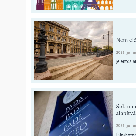
Nem elé
2026. júliu
Jelentős á
Sok mun
alapítv
2026. júliu
Édeskevés