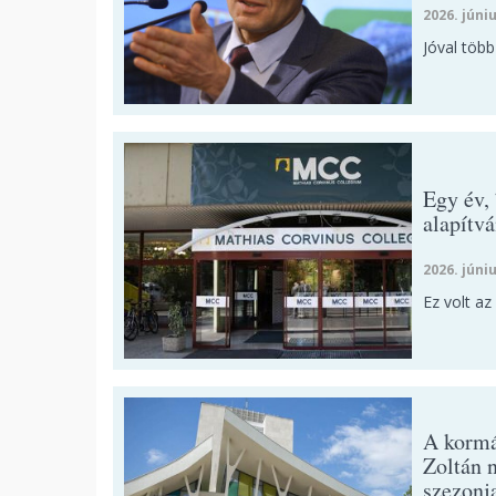
2026. júniu
Jóval több
Egy év,
alapítv
2026. júniu
Ez volt a
A kormá
Zoltán 
szezonj