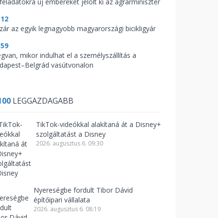
feladatokra új embereket jelölt ki az agrárminiszter
:12
zár az egyik legnagyobb magyarországi bicikligyár
:59
gvan, mikor indulhat el a személyszállítás a
dapest–Belgrád vasútvonalon
100
LEGGAZDAGABB
TikTok-videókkal alakítaná át a Disney+
szolgáltatást a Disney
2026. augusztus 6. 09:30
Nyereségbe fordult Tibor Dávid
építőipari vállalata
2026. augusztus 6. 08:19