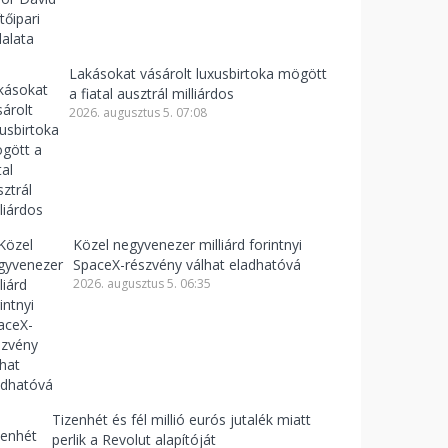
Lakásokat vásárolt luxusbirtoka mögött
a fiatal ausztrál milliárdos
2026. augusztus 5. 07:08
Közel negyvenezer milliárd forintnyi
SpaceX-részvény válhat eladhatóvá
2026. augusztus 5. 06:35
Tizenhét és fél millió eurós jutalék miatt
perlik a Revolut alapítóját