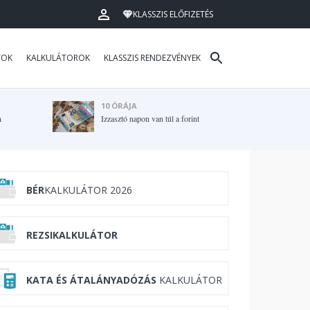
KLASSZIS ELŐFIZETÉS
TOK
KALKULÁTOROK
KLASSZIS RENDEZVÉNYEK
10 ÓRÁJA
n
Izzasztó napon van túl a forint
BÉR
KALKULÁTOR 2026
REZSIKALKULÁTOR
KATA ÉS ÁTALÁNYADÓZÁS
KALKULÁTOR