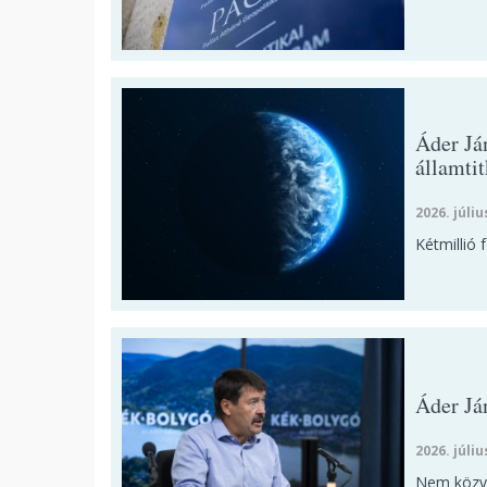
Áder Ján
államtit
2026. júliu
Kétmillió f
Áder Já
2026. júliu
Nem közve