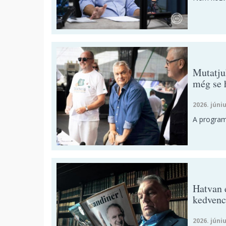
Mutatju
még se 
2026. júniu
A program
Hatvan 
kedvenc
2026. júniu