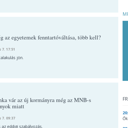
MF
g az egyetemek fenntartóváltása, több kell?
s 7. 17:51
talakulás jön.
FR
ka vár az új kormányra még az MNB-s
ányok miatt
20
s 7. 09:37
Ők
 az eddigi szabályozás.