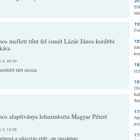
20
El
is
19
Fo
os mellett tűnt fel ismét Lázár János korábbi
18
kára
Ma
ko
s 6. 09:09
18
orintért tért vissza.
Iz
18
Ol
ku
Ra
17
nos alapítványa lehazudozta Magyar Pétert
Ne
ir
s 5. 15:58
17
tlenül a választás előtt –de januárban.