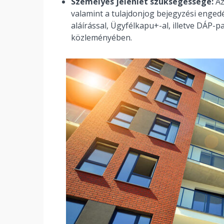
Személyes jelenlét szükségessége:
Az
valamint a tulajdonjog bejegyzési engedé
aláírással, Ügyfélkapu+-al, illetve DÁP-pa
közleményében.