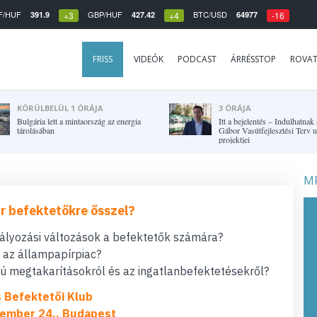
F/HUF
GBP/HUF
BTC/USD
391.9
427.42
64977
+3
+4
-16
FRISS
VIDEÓK
PODCAST
ÁRRÉSSTOP
ROVA
KÖRÜLBELÜL 1 ÓRÁJA
3 ÓRÁJA
Bulgária lett a mintaország az energia
Itt a bejelentés – Indulhatnak
tárolásában
Gábor Vasútfejlesztési Terv 
projektjei
MF
r befektetőkre ősszel?
bályozási változások a befektetők számára?
t az állampapírpiac?
 megtakarításokról és az ingatlanbefektetésekről?
s Befektetői Klub
ember 24., Budapest