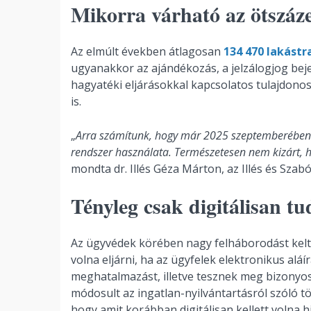
Mikorra várható az ötszáz
Az elmúlt években átlagosan
134 470 lakástr
ugyanakkor az ajándékozás, a jelzálogjog beje
hagyatéki eljárásokkal kapcsolatos tulajdonos
is.
„
Arra számítunk, hogy már 2025 szeptemberében vé
rendszer használata. Természetesen nem kizárt, h
mondta dr. Illés Géza Márton, az Illés és Szab
Tényleg csak digitálisan t
Az ügyvédek körében nagy felháborodást kelte
volna eljárni, ha az ügyfelek elektronikus alá
meghatalmazást, illetve tesznek meg bizonyos
módosult az ingatlan-nyilvántartásról szóló 
hogy amit korábban digitálisan kellett volna hi