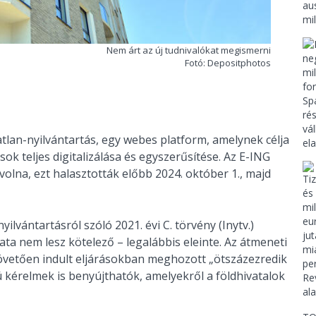
Nem árt az új tudnivalókat megismerni
Fotó: Depositphotos
atlan-nyilvántartás, egy webes platform, amelynek célja
sok teljes digitalizálása és egyszerűsítése. Az E-ING
 volna, ezt halasztották előbb 2024. október 1., majd
ilvántartásról szóló 2021. évi C. törvény (Inytv.)
ata nem lesz kötelező – legalábbis eleinte. Az átmeneti
követően indult eljárásokban meghozott „ötszázezredik
 kérelmek is benyújthatók, amelyekről a földhivatalok