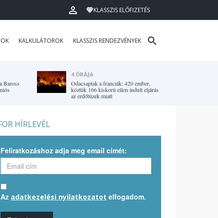
KLASSZIS ELŐFIZETÉS
TOK
KALKULÁTOROK
KLASSZIS RENDEZVÉNYEK
4 ÓRÁJA
 a Baross
Odacsaptak a franciák: 420 ember,
uniós
köztük 166 kiskorú ellen indult eljárás
az erdőtüzek miatt
OR HÍRLEVÉL
Feliratkozáshoz adja meg email címét:
Az
elfogadom.
adatkezelési nyilatkozatot