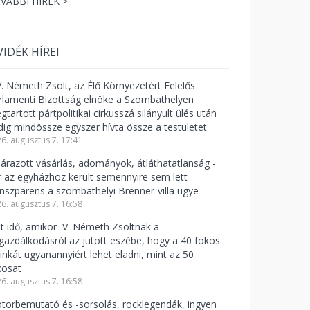
VÁBBI HÍREK >
VIDÉK HÍREI
V. Németh Zsolt, az Élő Környezetért Felelős
rlamenti Bizottság elnöke a Szombathelyen
tartott pártpolitikai cirkusszá silányult ülés után
dig mindössze egyszer hívta össze a testületet
6. augusztus 7. 17:41
lárazott vásárlás, adományok, átláthatatlanság -
r az egyházhoz került semennyire sem lett
anszparens a szombathelyi Brenner-villa ügye
6. augusztus 7. 16:58
lt idő, amikor V. Németh Zsoltnak a
zgazdálkodásról az jutott eszébe, hogy a 40 fokos
linkát ugyanannyiért lehet eladni, mint az 50
kosat
6. augusztus 7. 16:58
torbemutató és -sorsolás, rocklegendák, ingyen