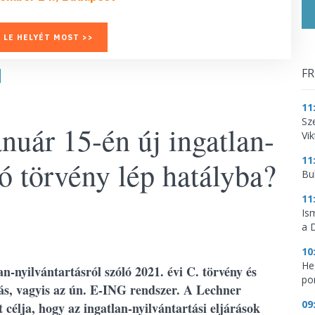
 LE HELYÉT MOST >>
FR
11
Sz
nuár 15-én új ingatlan-
Vik
11
ló törvény lép hatályba?
Bu
11
Is
a 
10
He
an-nyilvántartásról szóló 2021. évi C. törvény és
por
tás, vagyis az ún. E-ING rendszer. A Lechner
09
célja, hogy az ingatlan-nyilvántartási eljárások