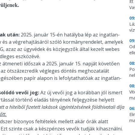
It
rüljenek.
Vas
09
Lá
ví
zak után:
2025. január 15-én hatályba lép az ingatlan-
09
ény és a végrehajtásáról szóló kormányrendelet, amelyek
Od
G, azaz az ügyvédek és közjegyzők által kezelt webes
ell
ődleges eszközévé.
Az átmeneti időszak a 2025. január 15. napját követően
08
Pol
an az ötszázezredik végleges döntés meghozatalát
ne
egészében papír alapon is lefolytathatóak az ingatlan-
08
Vi
solódó vevői jog:
Az új vevői jog a korábban jól ismert
ma
tással történő eladás tényének feljegyzése helyett
tt a hitelből fizetett lakások ügyintézésének földhivatali díja
06
őtt.
El
ma
dszer bizonyos feltételek mellett akár órák alatt
 Ezt szinte csak a készpénzes vevők tudják kihasználni.