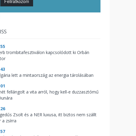
Feliratkozom
ISS
:55
erb trombitafesztiválon kapcsolódott ki Orbán
tor
:43
lgária lett a mintaország az energia tárolásában
:01
mét fellángolt a vita arról, hogy kell-e duzzasztómű
Dunára
:26
gedűs Zsolt és a NER luxusa, itt biztos nem szállt
 a zsírra
:57