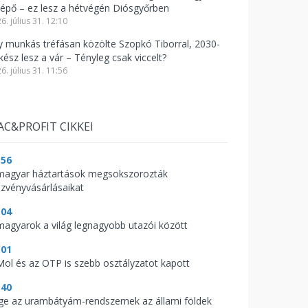
lépő – ez lesz a hétvégén Diósgyőrben
6. július 31. 12:10
y munkás tréfásan közölte Szopkó Tiborral, 2030-
kész lesz a vár – Tényleg csak viccelt?
6. július 31. 11:56
AC&PROFIT CIKKEI
:56
magyar háztartások megsokszorozták
szvényvásárlásaikat
:04
magyarok a világ legnagyobb utazói között
:01
Mol és az OTP is szebb osztályzatot kapott
:40
ge az urambátyám-rendszernek az állami földek