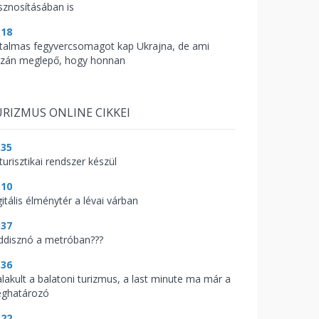
sznosításában is
:18
talmas fegyvercsomagot kap Ukrajna, de ami
azán meglepő, hogy honnan
RIZMUS ONLINE CIKKEI
:35
turisztikai rendszer készül
:10
itális élménytér a lévai várban
:37
ddisznó a metróban???
:36
alakult a balatoni turizmus, a last minute ma már a
ghatározó
:22