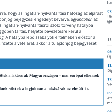
ha
07
rra, hogy az ingatlan-nyilvántartási hatóság az eljárást
Ha
ajdonjog bejegyzési engedélyt bevárva,
ugyanabban
az
ig
z ingatlan-nyilvántartásról szóló törvény hatályba
gőben tartás, helyette bevezetésre kerül a
og. A hatályba lépő szabályok értelmében először a
TU
kifizette a vételárat, akkor a tulajdonjog bejegyzését
06
Új 
18
Dig
nőttek a lakásárak Magyarországon – már európai éllovasok
17
Va
lunk nőttek a legjobban a lakásárak az elmúlt 14
09
Át
me
09