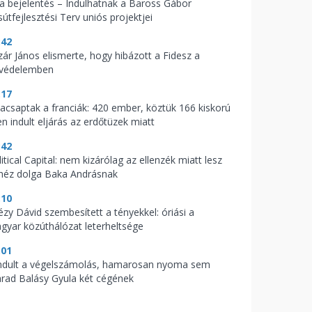
t a bejelentés – Indulhatnak a Baross Gábor
útfejlesztési Terv uniós projektjei
:42
zár János elismerte, hogy hibázott a Fidesz a
zvédelemben
:17
acsaptak a franciák: 420 ember, köztük 166 kiskorú
en indult eljárás az erdőtüzek miatt
:42
itical Capital: nem kizárólag az ellenzék miatt lesz
héz dolga Baka Andrásnak
:10
tézy Dávid szembesített a tényekkel: óriási a
gyar közúthálózat leterheltsége
:01
indult a végelszámolás, hamarosan nyoma sem
rad Balásy Gyula két cégének