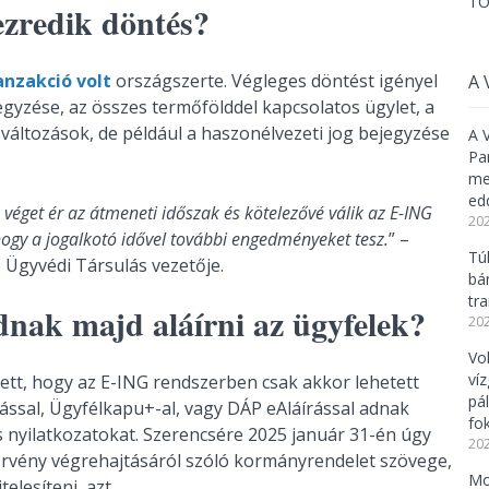
TO
ezredik döntés?
anzakció volt
országszerte. Végleges döntést igényel
A 
gyzése, az összes termőfölddel kapcsolatos ügylet, a
változások, de például a haszonélvezeti jog bejegyzése
A 
Pa
meg
ed
get ér az átmeneti időszak és kötelezővé válik az E-ING
202
ogy a jogalkotó idővel további engedményeket tesz.
” –
Tú
ó Ügyvédi Társulás vezetője.
bá
tr
udnak majd aláírni az ügyfelek?
202
Vo
ví
tt, hogy az E-ING rendszerben csak akkor lehetett
pá
írással, Ügyfélkapu+-al, vagy DÁP eAláírással adnak
fo
 nyilatkozatokat. Szerencsére 2025 január 31-én úgy
202
törvény végrehajtásáról szóló kormányrendelet szövege,
Mo
telesíteni, azt