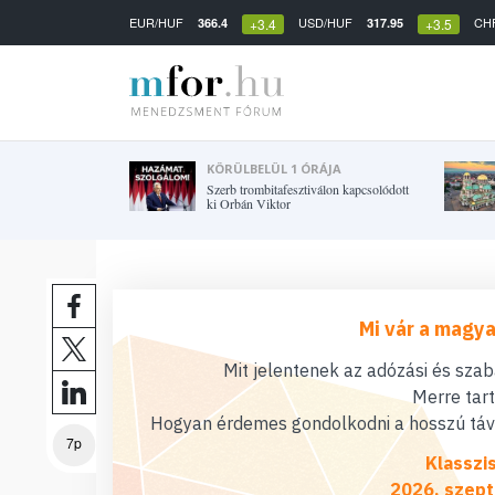
EUR/HUF
USD/HUF
CH
366.4
317.95
+3.4
+3.5
KÖRÜLBELÜL 1 ÓRÁJA
Szerb trombitafesztiválon kapcsolódott
ki Orbán Viktor
Mi vár a magya
Mit jelentenek az adózási és sza
Merre tar
Hogyan érdemes gondolkodni a hosszú távú
7p
Klasszi
2026. szept