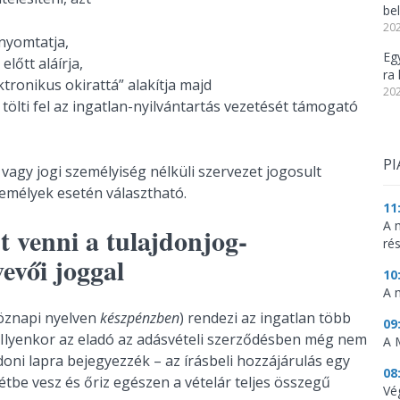
be
202
nyomtatja,
Eg
előtt aláírja,
ra 
ronikus okirattá” alakítja majd
202
tölti fel az ingatlan-nyilvántartás vezetését támogató
PI
vagy jogi személyiség nélküli szervezet jogosult
zemélyek esetén választható.
11
A 
t venni a tulajdonjog-
ré
evői joggal
10
A 
öznapi nyelven
készpénzben
) rendezi az ingatlan több
09
el. Ilyenkor az eladó az adásvételi szerződésben még nem
A 
doni lapra bejegyezzék – az írásbeli hozzájárulás egy
08
tétbe vesz és őriz egészen a vételár teljes összegű
Vé