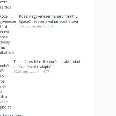
Közel negyvenezer milliárd forintnyi
SpaceX-részvény válhat eladhatóvá
2026. augusztus 5. 06:35
Tizenhét és fél millió eurós jutalék miatt
perlik a Revolut alapítóját
2026. augusztus 4. 14:27