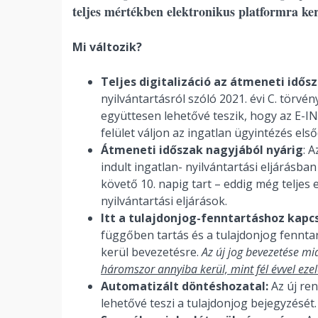
teljes mértékben elektronikus platformra ke
Mi változik?
Teljes digitalizáció az átmeneti idős
nyilvántartásról szóló 2021. évi C. törv
együttesen lehetővé teszik, hogy az E-IN
felület váljon az ingatlan ügyintézés els
Átmeneti időszak nagyjából nyárig
: 
indult ingatlan- nyilvántartási eljárásb
követő 10. napig tart – eddig még teljes 
nyilvántartási eljárások.
Itt a tulajdonjog-fenntartáshoz kapc
függőben tartás és a tulajdonjog fenntar
kerül bevezetésre.
Az új jog bevezetése mia
háromszor annyiba kerül, mint fél évvel ezel
Automatizált döntéshozatal:
Az új ren
lehetővé teszi a tulajdonjog bejegyzését.