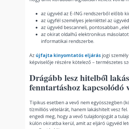
az ügyvéd az E-ING rendszerből előbb ki
az ügyfél személyes jelenléttel az ügyvéd 
az ügyvéd bescanneli, pontosabban „elekt
az okirat oldalhű elektronikus másolatot 
informatikai rendszerbe.
Az
újfajta kinyomtatós eljárás
jogi személy 
képviselője részére kötelező – természetes s
Drágább lesz hitelből lakás
fenntartáshoz kapcsolódó v
Tipikus esetben a vevő nem egyösszegben (k
tízmilliós vételárát, hanem lakáshitelt vesz f
engedi meg, hogy a vevő tulajdonjogát a tulaj
külön okiratba kerül, amit az eljáró ügyvéd le