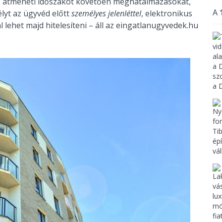
 átmeneti időszakot követően meghatalmazásokat,
A
lyt az ügyvéd előtt
személyes jelenléttel
, elektronikus
l lehet majd hitelesíteni – áll az eingatlanugyvedek.hu