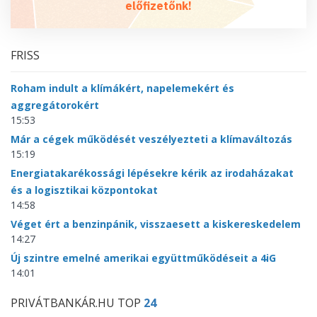
előfizetőnk!
FRISS
Roham indult a klímákért, napelemekért és
aggregátorokért
15:53
Már a cégek működését veszélyezteti a klímaváltozás
15:19
Energiatakarékossági lépésekre kérik az irodaházakat
és a logisztikai központokat
14:58
Véget ért a benzinpánik, visszaesett a kiskereskedelem
14:27
Új szintre emelné amerikai együttműködéseit a 4iG
14:01
PRIVÁTBANKÁR.HU TOP
24