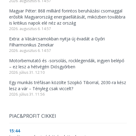
2026. augusztus 6. 14:57
Magyar Péter: 868 milliárd forintos beruházási csomaggal
erősítik Magyarország energiaellátását, miközben továbbra
is kritikus napok elé néz az ország
2026. augusztus 6. 14:57
Extra: a Vásárcsarnokban nyitja új évadát a Győri
Filharmonikus Zenekar
2026. augusztus 6. 14:57
Motorbemutató és -sorsolás, rocklegendák, ingyen belépő
– ez lesz a hétvégén Diósgyőrben
2026. július 31. 12:10
Egy munkás tréfásan közölte Szopkó Tiborral, 2030-ra kész
lesz a vár – Tényleg csak viccelt?
2026. július 31. 11:56
PIAC&PROFIT CIKKEI
15:44