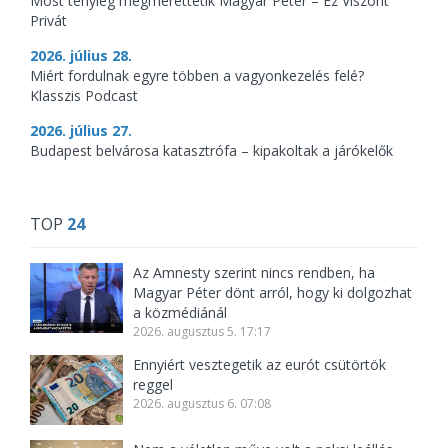
Most tényleg megmérettetik Magyar Péter – Ez Viszont
Privát
2026. július 28.
Miért fordulnak egyre többen a vagyonkezelés felé?
Klasszis Podcast
2026. július 27.
Budapest belvárosa katasztrófa – kipakoltak a járókelők
TOP
24
Az Amnesty szerint nincs rendben, ha
Magyar Péter dönt arról, hogy ki dolgozhat
a közmédiánál
2026. augusztus 5. 17:17
Ennyiért vesztegetik az eurót csütörtök
reggel
2026. augusztus 6. 07:08