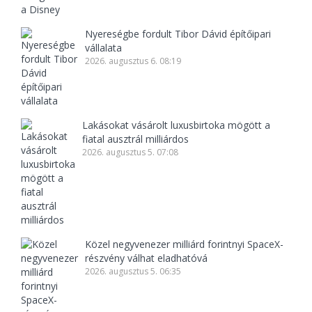
Nyereségbe fordult Tibor Dávid építőipari
vállalata
2026. augusztus 6. 08:19
Lakásokat vásárolt luxusbirtoka mögött a
fiatal ausztrál milliárdos
2026. augusztus 5. 07:08
Közel negyvenezer milliárd forintnyi SpaceX-
részvény válhat eladhatóvá
2026. augusztus 5. 06:35