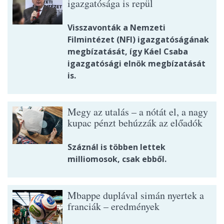
igazgatósága is repül
Visszavonták a Nemzeti
Filmintézet (NFI) igazgatóságának
megbízatását, így Káel Csaba
igazgatósági elnök megbízatását
is.
Megy az utalás – a nótát el, a nagy
kupac pénzt behúzzák az előadók
Száznál is többen lettek
milliomosok, csak ebből.
Mbappe duplával simán nyertek a
franciák – eredmények