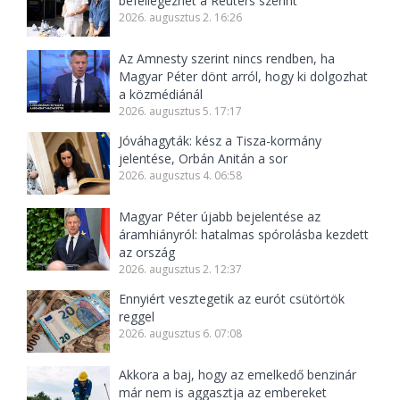
befellegezhet a Reuters szerint
2026. augusztus 2. 16:26
Az Amnesty szerint nincs rendben, ha
Magyar Péter dönt arról, hogy ki dolgozhat
a közmédiánál
2026. augusztus 5. 17:17
Jóváhagyták: kész a Tisza-kormány
jelentése, Orbán Anitán a sor
2026. augusztus 4. 06:58
Magyar Péter újabb bejelentése az
áramhiányról: hatalmas spórolásba kezdett
az ország
2026. augusztus 2. 12:37
Ennyiért vesztegetik az eurót csütörtök
reggel
2026. augusztus 6. 07:08
Akkora a baj, hogy az emelkedő benzinár
már nem is aggasztja az embereket