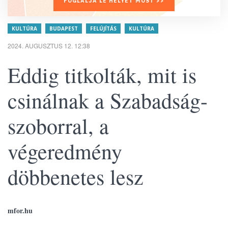
FOGLALJA LE HELYÉT MOST >>
KULTÚRA
BUDAPEST
FELÚJÍTÁS
KULTÚRA
2024. AUGUSZTUS 12. 12:38
Eddig titkolták, mit is
csinálnak a Szabadság-
szoborral, a
végeredmény
döbbenetes lesz
mfor.hu