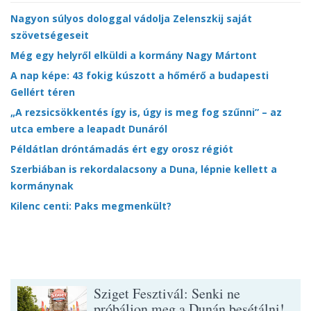
Nagyon súlyos dologgal vádolja Zelenszkij saját
szövetségeseit
Még egy helyről elküldi a kormány Nagy Mártont
A nap képe: 43 fokig kúszott a hőmérő a budapesti
Gellért téren
„A rezsicsökkentés így is, úgy is meg fog szűnni” – az
utca embere a leapadt Dunáról
Példátlan dróntámadás ért egy orosz régiót
Szerbiában is rekordalacsony a Duna, lépnie kellett a
kormánynak
Kilenc centi: Paks megmenkült?
Sziget Fesztivál: Senki ne
próbáljon meg a Dunán besétálni!