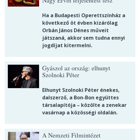
Nagy Ervin feljelentést tesz
Ha a Budapesti Operettszínház a
következő öt évben kizárólag
Orbán János Dénes műveit
játszaná, akkor sem tudna ennyi
jogdíjat kitermelni.
Gyászol az ország: elhunyt
Szolnoki Péter
Elhunyt Szolnoki Péter énekes,
dalszerző, a Bon-Bon együttes
társalapítója – közölte a zenekar
vasárnap a közösségi oldalán.
A Nemzeti Filmintézet