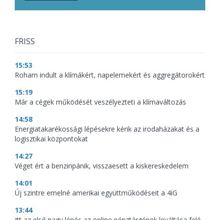
FRISS
15:53
Roham indult a klímákért, napelemekért és aggregátorokért
15:19
Már a cégek működését veszélyezteti a klímaváltozás
14:58
Energiatakarékossági lépésekre kérik az irodaházakat és a
logisztikai központokat
14:27
Véget ért a benzinpánik, visszaesett a kiskereskedelem
14:01
Új szintre emelné amerikai együttműködéseit a 4iG
13:44
Itt az első nagy lépés az online pénztárgépek leváltása felé