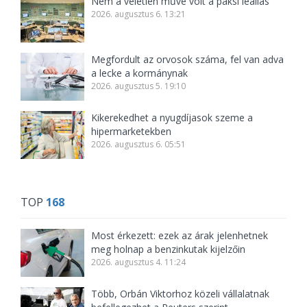
Nem a véletlen műve volt a paksi leállás
2026. augusztus 6. 13:21
Megfordult az orvosok száma, fel van adva
a lecke a kormánynak
2026. augusztus 5. 19:10
Kikerekedhet a nyugdíjasok szeme a
hipermarketekben
2026. augusztus 6. 05:51
TOP
168
Most érkezett: ezek az árak jelenhetnek
meg holnap a benzinkutak kijelzőin
2026. augusztus 4. 11:24
Több, Orbán Viktorhoz közeli vállalatnak