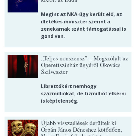
Megint az NKA-ügy került elő, az
illetékes miniszter szerint a
zenekarnak szánt támogatással is
gond van.
„Teljes nonszensz” – Megszólalt az
Operettszínház ügyéről Ókovács
Szilveszter
Librettókért nemhogy
százmilliókat, de tízmilliót elkérni
is képtelenség.
Újabb visszaélések derültek ki
Orbán János Déneshez kötődően,