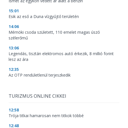
Ismét az egykori védett ár alatt a benzin
15:01
Esik az eső a Duna vízgyűjtő területén
14:06
Mérnöki csoda született, 110 emelet magas úszó
szélerőmű
13:06
Legendás, tisztán elektromos autó érkezik, 8 millió forint
lesz az ára
12:35
Az OTP rendületlenül terjeszkedik
TURIZMUS ONLINE CIKKEI
12:58
Trója titkai hamarosan nem titkok többé
12:48