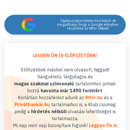
Tájékozódjon hiteles forrásból: itt
megadhatja, hogy a Google előnyben
részesítse az Mfor cikkeit!
LEGYEN ÖN IS ELŐFIZETŐNK!
Előfizetőink máshol nem olvasott, higgadt
hangvételű, tárgyilagos és
magas szakmai színvonalú
tartalomhoz jutnak
hozzá
havonta már 1490 forintért
.
Korlátlan hozzáférést adunk az
Mfor.hu
és a
Privátbankár.hu
tartalmaihoz is, a Klub csomag
pedig a
hirdetés nélküli
olvasási lehetőséget is
tartalmazza.
Mi nap mint nap bizonyítani fogunk!
Legyen Ön is