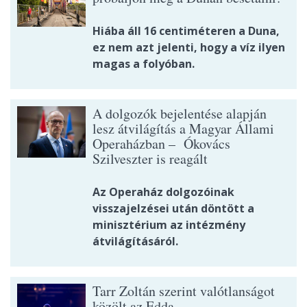
Hiába áll 16 centiméteren a Duna,
ez nem azt jelenti, hogy a víz ilyen
magas a folyóban.
A dolgozók bejelentése alapján
lesz átvilágítás a Magyar Állami
Operaházban – Ókovács
Szilveszter is reagált
Az Operaház dolgozóinak
visszajelzései után döntött a
minisztérium az intézmény
átvilágításáról.
Tarr Zoltán szerint valótlanságot
közölt az Edda