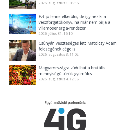
2026. augusztus 1. 05:56
Ezt jó lenne elkerülni, de így néz ki a
vészforgatókönyv, ha már nem bírja a
villamosenergia-rendszer
2026. július 31. 16:10
Csúnyán veszteséges lett Matolcsy Ádám
feleségének cége is
2026. augusztus 3. 11:02
Magyarországra zúdulhat a brutális
mennyiségű török gyümölcs
2026. augusztus 4. 12:58
Együttműködő partnerünk: