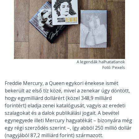
A legendák halhatatlanok
Fotó: Pexels
Freddie Mercury, a Queen egykori énekese ismét
bekerült az első tíz közé, mivel a zenekar úgy döntött,
hogy egymilliárd dollárért (közel 348,9 milliárd
forintért) eladja zenei katalógusát, vagyis az eredeti
szalagokat és a dalok publikálási jogait. A bevétel
egynegyede illeti Mercury hagyatékát – bizonyára még
egy régi szerződés szerint –, így abból 250 millió dollár
(nagyjából 87,2 milliárd forint) származott.