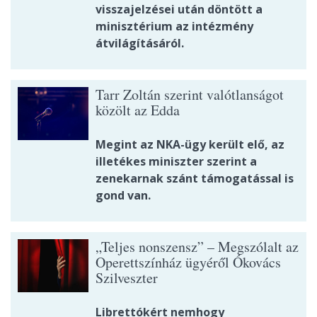
visszajelzései után döntött a
minisztérium az intézmény
átvilágításáról.
Tarr Zoltán szerint valótlanságot
közölt az Edda
Megint az NKA-ügy került elő, az
illetékes miniszter szerint a
zenekarnak szánt támogatással is
gond van.
„Teljes nonszensz” – Megszólalt az
Operettszínház ügyéről Ókovács
Szilveszter
Librettókért nemhogy