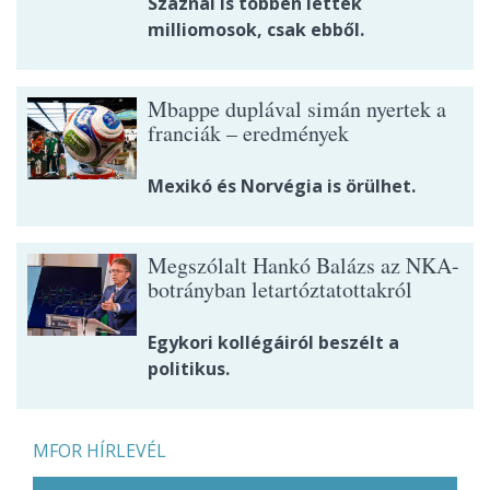
Száznál is többen lettek
milliomosok, csak ebből.
Mbappe duplával simán nyertek a
franciák – eredmények
Mexikó és Norvégia is örülhet.
Megszólalt Hankó Balázs az NKA-
botrányban letartóztatottakról
Egykori kollégáiról beszélt a
politikus.
MFOR HÍRLEVÉL