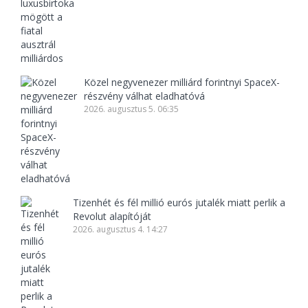
Közel negyvenezer milliárd forintnyi SpaceX-
részvény válhat eladhatóvá
2026. augusztus 5. 06:35
Tizenhét és fél millió eurós jutalék miatt perlik a
Revolut alapítóját
2026. augusztus 4. 14:27