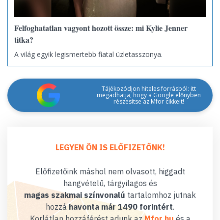
Felfoghatatlan vagyont hozott össze: mi Kylie Jenner
titka?
A világ egyik legismertebb fiatal üzletasszonya.
Tájékozódjon hiteles forrásból: itt
megadhatja, hogy a Google előnyben
részesítse az Mfor cikkeit!
LEGYEN ÖN IS ELŐFIZETŐNK!
Előfizetőink máshol nem olvasott, higgadt
hangvételű, tárgyilagos és
magas szakmai színvonalú
tartalomhoz jutnak
hozzá
havonta már 1490 forintért
.
Korlátlan hozzáférést adunk az
Mfor.hu
és a