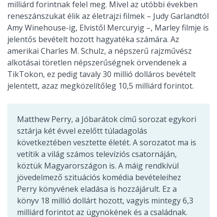
milliárd forintnak felel meg. Mivel az utóbbi években
reneszánszukat élik az életrajzi filmek – Judy Garlandtól
Amy Winehouse-ig, Elvistől Mercuryig –, Marley filmje is
jelentős bevételt hozott hagyatéka számára. Az
amerikai Charles M. Schulz, a népszerű rajzművész
alkotásai töretlen népszerűségnek örvendenek a
TikTokon, ez pedig tavaly 30 millió dolláros bevételt
jelentett, azaz megközelítőleg 10,5 milliárd forintot.
Matthew Perry, a Jóbarátok című sorozat egykori
sztárja két évvel ezelőtt túladagolás
következtében vesztette életét. A sorozatot ma is
vetítik a világ számos televíziós csatornáján,
köztük Magyarországon is. A máig rendkívül
jövedelmező szituációs komédia bevételeihez
Perry könyvének eladása is hozzájárult. Ez a
könyv 18 millió dollárt hozott, vagyis mintegy 6,3
milliárd forintot az ügynökének és a családnak.