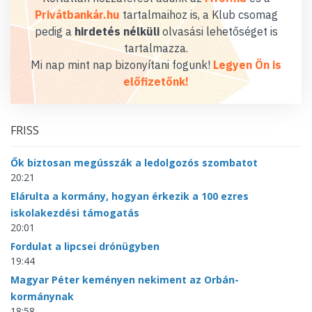
Privátbankár.hu
tartalmaihoz is, a Klub csomag
pedig a
hirdetés nélküli
olvasási lehetőséget is
tartalmazza.
Mi nap mint nap bizonyítani fogunk!
Legyen Ön is
előfizetőnk!
FRISS
Ők biztosan megússzák a ledolgozós szombatot
20:21
Elárulta a kormány, hogyan érkezik a 100 ezres
iskolakezdési támogatás
20:01
Fordulat a lipcsei drónügyben
19:44
Magyar Péter keményen nekiment az Orbán-
kormánynak
18:58