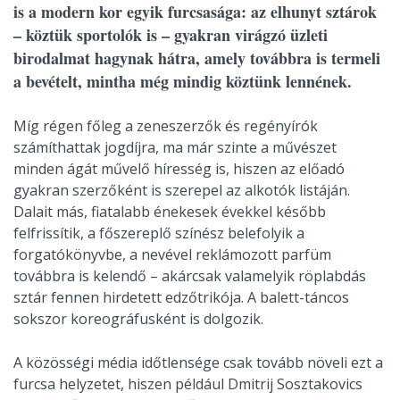
is a modern kor egyik furcsasága: az elhunyt sztárok
– köztük sportolók is – gyakran virágzó üzleti
birodalmat hagynak hátra, amely továbbra is termeli
a bevételt, mintha még mindig köztünk lennének.
Míg régen főleg a zeneszerzők és regényírók
számíthattak jogdíjra, ma már szinte a művészet
minden ágát művelő híresség is, hiszen az előadó
gyakran szerzőként is szerepel az alkotók listáján.
Dalait más, fiatalabb énekesek évekkel később
felfrissítik, a főszereplő színész belefolyik a
forgatókönyvbe, a nevével reklámozott parfüm
továbbra is kelendő – akárcsak valamelyik röplabdás
sztár fennen hirdetett edzőtrikója. A balett-táncos
sokszor koreográfusként is dolgozik.
A közösségi média időtlensége csak tovább növeli ezt a
furcsa helyzetet, hiszen például Dmitrij Sosztakovics