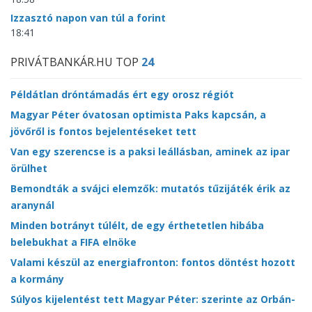
Izzasztó napon van túl a forint
18:41
PRIVÁTBANKÁR.HU TOP
24
Példátlan dróntámadás ért egy orosz régiót
Magyar Péter óvatosan optimista Paks kapcsán, a
jövőről is fontos bejelentéseket tett
Van egy szerencse is a paksi leállásban, aminek az ipar
örülhet
Bemondták a svájci elemzők: mutatós tűzijáték érik az
aranynál
Minden botrányt túlélt, de egy érthetetlen hibába
belebukhat a FIFA elnöke
Valami készül az energiafronton: fontos döntést hozott
a kormány
Súlyos kijelentést tett Magyar Péter: szerinte az Orbán-