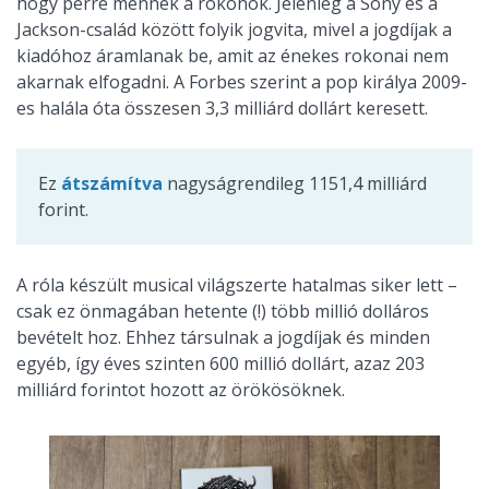
hogy perre mennek a rokonok. Jelenleg a Sony és a
Jackson-család között folyik jogvita, mivel a jogdíjak a
kiadóhoz áramlanak be, amit az énekes rokonai nem
akarnak elfogadni. A Forbes szerint a pop királya 2009-
es halála óta összesen 3,3 milliárd dollárt keresett.
Ez
átszámítva
nagyságrendileg 1151,4 milliárd
forint.
A róla készült musical világszerte hatalmas siker lett –
csak ez önmagában hetente (!) több millió dolláros
bevételt hoz. Ehhez társulnak a jogdíjak és minden
egyéb, így éves szinten 600 millió dollárt, azaz 203
milliárd forintot hozott az örökösöknek.