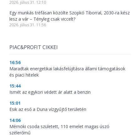
2026. július 31. 12:10
Egy munkás tréfásan közölte Szopkó Tiborral, 2030-ra kész
lesz a vár – Tényleg csak viccelt?
2026. július 31. 11:56
PIAC&PROFIT CIKKEI
16:56
Maradtak energetikai lakásfelújításra állami támogatások
és piaci hitelek
15:44
Ismét az egykori védett ár alatt a benzin
15:01
Esik az eső a Duna vízgyűjtő területén
14:06
Mérnöki csoda született, 110 emelet magas úszó
szélerőmű