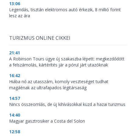
13:06
Legendás, tisztán elektromos autó érkezik, 8 millió forint
lesz az ára
TURIZMUS ONLINE CIKKEI
21:41
A Robinson Tours ügye új szakaszba lépett: megkezdődött
a felszámolás, kártérítés jár a pórul járt utazóknak
16:42
Hiába nő az utasszám, komoly veszteséget tudhat
magáénak az ultrafapados légitársaság
14:57
Nincs összeomlás, de új kihívásokkal küzd a hazai turizmus
14:40
Magyar gasztrosiker a Costa del Solon
12:58