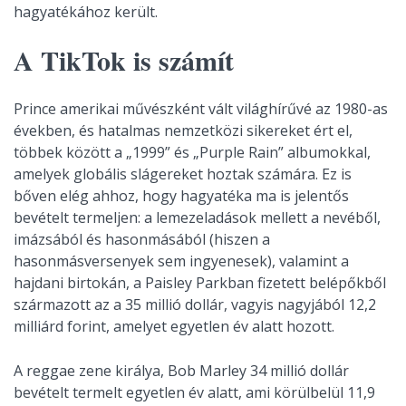
hagyatékához került.
A TikTok is számít
Prince amerikai művészként vált világhírűvé az 1980-as
években, és hatalmas nemzetközi sikereket ért el,
többek között a „1999” és „Purple Rain” albumokkal,
amelyek globális slágereket hoztak számára. Ez is
bőven elég ahhoz, hogy hagyatéka ma is jelentős
bevételt termeljen: a lemezeladások mellett a nevéből,
imázsából és hasonmásából (hiszen a
hasonmásversenyek sem ingyenesek), valamint a
hajdani birtokán, a Paisley Parkban fizetett belépőkből
származott az a 35 millió dollár, vagyis nagyjából 12,2
milliárd forint, amelyet egyetlen év alatt hozott.
A reggae zene királya, Bob Marley 34 millió dollár
bevételt termelt egyetlen év alatt, ami körülbelül 11,9