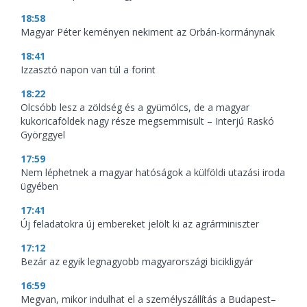
18:58
Magyar Péter keményen nekiment az Orbán-kormánynak
18:41
Izzasztó napon van túl a forint
18:22
Olcsóbb lesz a zöldség és a gyümölcs, de a magyar
kukoricaföldek nagy része megsemmisült – Interjú Raskó
Györggyel
17:59
Nem léphetnek a magyar hatóságok a külföldi utazási iroda
ügyében
17:41
Új feladatokra új embereket jelölt ki az agrárminiszter
17:12
Bezár az egyik legnagyobb magyarországi bicikligyár
16:59
Megvan, mikor indulhat el a személyszállítás a Budapest–