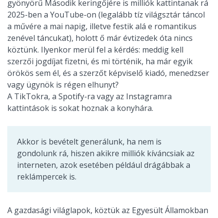
gyönyörű Második keringőjére is milliók kattintanak rá
2025-ben a YouTube-on (legalább tíz világsztár táncol
a művére a mai napig, illetve festik alá e romantikus
zenével táncukat), holott ő már évtizedek óta nincs
köztünk. Ilyenkor merül fel a kérdés: meddig kell
szerzői jogdíjat fizetni, és mi történik, ha már egyik
örökös sem él, és a szerzőt képviselő kiadó, menedzser
vagy ügynök is régen elhunyt?
A TikTokra, a Spotify-ra vagy az Instagramra
kattintások is sokat hoznak a konyhára.
Akkor is bevételt generálunk, ha nem is
gondolunk rá, hiszen akikre milliók kíváncsiak az
interneten, azok esetében például drágábbak a
reklámpercek is.
A gazdasági világlapok, köztük az Egyesült Államokban