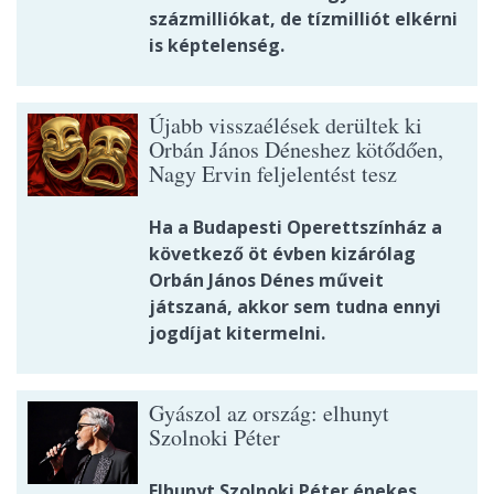
százmilliókat, de tízmilliót elkérni
is képtelenség.
Újabb visszaélések derültek ki
Orbán János Déneshez kötődően,
Nagy Ervin feljelentést tesz
Ha a Budapesti Operettszínház a
következő öt évben kizárólag
Orbán János Dénes műveit
játszaná, akkor sem tudna ennyi
jogdíjat kitermelni.
Gyászol az ország: elhunyt
Szolnoki Péter
Elhunyt Szolnoki Péter énekes,