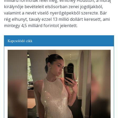
milliárd forintnak felel meg. Whitney Houston, a műfaj
királynője bevételeit elsősorban zenei jogdíjakból,
valamint a nevét viselő nyerőgépekből szerezte. Bár
rég elhunyt, tavaly ezzel 13 millió dollárt keresett, ami
mintegy 4,5 milliárd forintot jelentett.
Kapcsolódó cikk