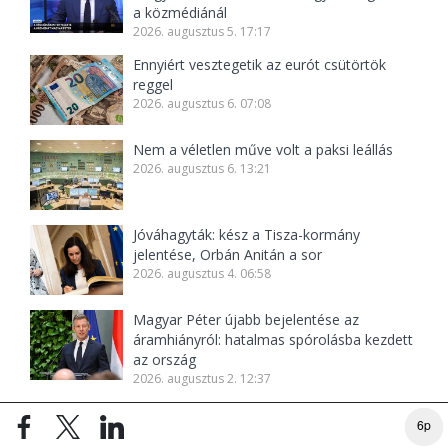
a közmédiánál
2026. augusztus 5. 17:17
Ennyiért vesztegetik az eurót csütörtök
reggel
2026. augusztus 6. 07:08
Nem a véletlen műve volt a paksi leállás
2026. augusztus 6. 13:21
Jóváhagyták: kész a Tisza-kormány
jelentése, Orbán Anitán a sor
2026. augusztus 4. 06:58
Magyar Péter újabb bejelentése az
áramhiányról: hatalmas spórolásba kezdett
az ország
2026. augusztus 2. 12:37
Akkora a baj, hogy az emelkedő benzinár
6p
már nem is aggasztja az embereket