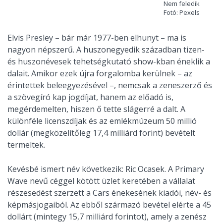
Nem feledik
Fotó: Pexels
Elvis Presley – bár már 1977-ben elhunyt – ma is
nagyon népszerű. A huszonegyedik században tizen-
és huszonévesek tehetségkutató show-kban éneklik a
dalait. Amikor ezek újra forgalomba kerülnek – az
érintettek beleegyezésével –, nemcsak a zeneszerző és
a szövegíró kap jogdíjat, hanem az előadó is,
megérdemelten, hiszen ő tette slágerré a dalt. A
különféle licenszdíjak és az emlékmúzeum 50 millió
dollár (megközelítőleg 17,4 milliárd forint) bevételt
termeltek.
Kevésbé ismert név következik: Ric Ocasek. A Primary
Wave nevű céggel kötött üzlet keretében a vállalat
részesedést szerzett a Cars énekesének kiadói, név- és
képmásjogaiból. Az ebből származó bevétel elérte a 45
dollárt (mintegy 15,7 milliárd forintot), amely a zenész