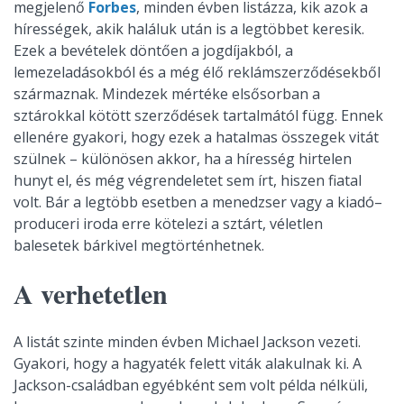
megjelenő
Forbes
, minden évben listázza, kik azok a
hírességek, akik haláluk után is a legtöbbet keresik.
Ezek a bevételek döntően a jogdíjakból, a
lemezeladásokból és a még élő reklámszerződésekből
származnak. Mindezek mértéke elsősorban a
sztárokkal kötött szerződések tartalmától függ. Ennek
ellenére gyakori, hogy ezek a hatalmas összegek vitát
szülnek – különösen akkor, ha a híresség hirtelen
hunyt el, és még végrendeletet sem írt, hiszen fiatal
volt. Bár a legtöbb esetben a menedzser vagy a kiadó–
produceri iroda erre kötelezi a sztárt, véletlen
balesetek bárkivel megtörténhetnek.
A verhetetlen
A listát szinte minden évben Michael Jackson vezeti.
Gyakori, hogy a hagyaték felett viták alakulnak ki. A
Jackson-családban egyébként sem volt példa nélküli,