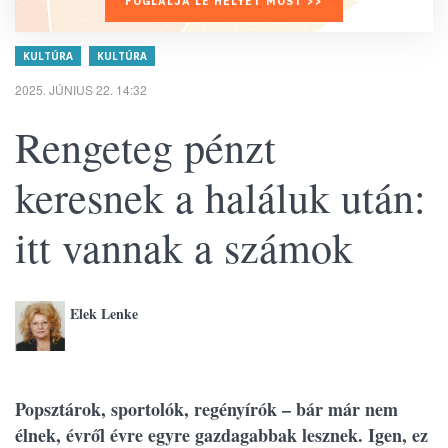
FOGLALJA LE HELYÉT MOST >>
KULTÚRA
KULTÚRA
2025. JÚNIUS 22. 14:32
Rengeteg pénzt
keresnek a haláluk után:
itt vannak a számok
Elek Lenke
Popsztárok, sportolók, regényírók – bár már nem
élnek, évről évre egyre gazdagabbak lesznek. Igen, ez