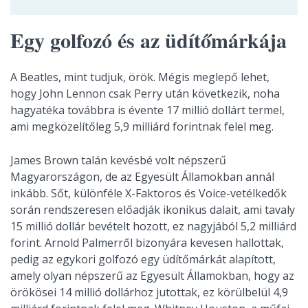
Egy golfozó és az üdítőmárkája
A Beatles, mint tudjuk, örök. Mégis meglepő lehet,
hogy John Lennon csak Perry után következik, noha
hagyatéka továbbra is évente 17 millió dollárt termel,
ami megközelítőleg 5,9 milliárd forintnak felel meg.
James Brown talán kevésbé volt népszerű
Magyarországon, de az Egyesült Államokban annál
inkább. Sőt, különféle X-Faktoros és Voice-vetélkedők
során rendszeresen előadják ikonikus dalait, ami tavaly
15 millió dollár bevételt hozott, ez nagyjából 5,2 milliárd
forint. Arnold Palmerről bizonyára kevesen hallottak,
pedig az egykori golfozó egy üdítőmárkát alapított,
amely olyan népszerű az Egyesült Államokban, hogy az
örökösei 14 millió dollárhoz jutottak, ez körülbelül 4,9