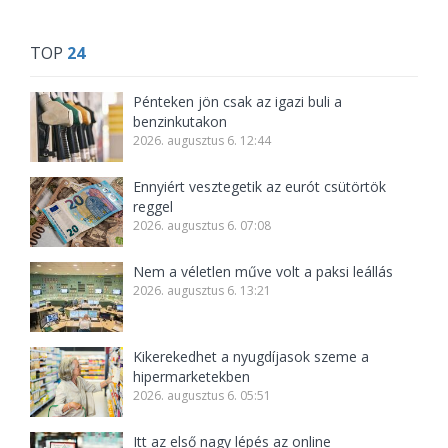
TOP
24
Pénteken jön csak az igazi buli a
benzinkutakon
2026. augusztus 6. 12:44
Ennyiért vesztegetik az eurót csütörtök
reggel
2026. augusztus 6. 07:08
Nem a véletlen műve volt a paksi leállás
2026. augusztus 6. 13:21
Kikerekedhet a nyugdíjasok szeme a
hipermarketekben
2026. augusztus 6. 05:51
Itt az első nagy lépés az online