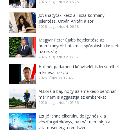
2026. augusztus 2. 16:26
Jóváhagyták: kész a Tisza-kormány
jelentése, Orbán Anitán a sor
2026. augusztus 4. 06:58
Magyar Péter újabb bejelentése az
áramhiányról: hatalmas spórolásba kezdett
az ország
2026. augusztus 2. 12:37
Hat-hét parlamenti képviselőt is lecserélhet
a Fidesz-frakció
2026. július 30. 12:48
Akkora a baj, hogy az emelkedő benzinár
már nem is aggasztja az embereket
2026. augusztus 1. 05:56
Ezt jó lenne elkerülni, de így néz ki a
vészforgatókönyv, ha már nem bírja a
villamosenergia-rendszer