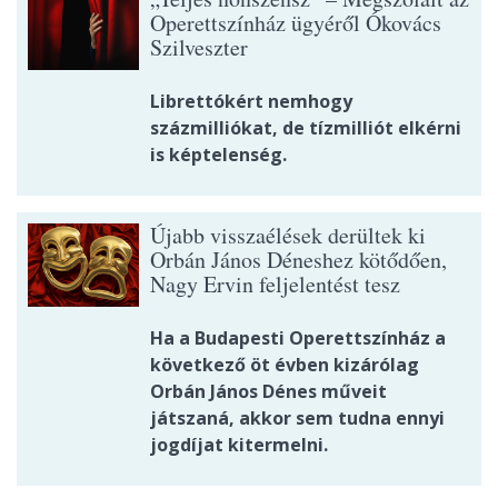
Operettszínház ügyéről Ókovács
Szilveszter
Librettókért nemhogy
százmilliókat, de tízmilliót elkérni
is képtelenség.
Újabb visszaélések derültek ki
Orbán János Déneshez kötődően,
Nagy Ervin feljelentést tesz
Ha a Budapesti Operettszínház a
következő öt évben kizárólag
Orbán János Dénes műveit
játszaná, akkor sem tudna ennyi
jogdíjat kitermelni.