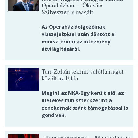
Operaházban – Ókovács
Szilveszter is reagált
Az Operaház dolgozóinak
visszajelzései után döntött a
minisztérium az intézmény
átvilágításáról.
Tarr Zoltán szerint valótlanságot
közölt az Edda
Megint az NKA-ügy került elő, az
illetékes miniszter szerint a
zenekarnak szánt támogatással is
gond van.
„Teljes nonszensz” – Megszólalt az