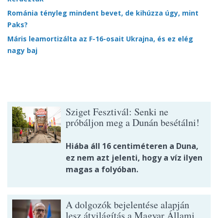
Románia tényleg mindent bevet, de kihúzza úgy, mint
Paks?
Máris leamortizálta az F-16-osait Ukrajna, és ez elég
nagy baj
Sziget Fesztivál: Senki ne
próbáljon meg a Dunán besétálni!
Hiába áll 16 centiméteren a Duna,
ez nem azt jelenti, hogy a víz ilyen
magas a folyóban.
A dolgozók bejelentése alapján
lesz átvilágítás a Magyar Állami