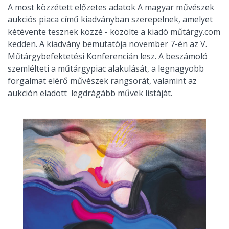
A most közzétett előzetes adatok A magyar művészek
aukciós piaca című kiadványban szerepelnek, amelyet
kétévente tesznek közzé - közölte a kiadó műtárgy.com
kedden. A kiadvány bemutatója november 7-én az V.
Műtárgybefektetési Konferencián lesz. A beszámoló
szemlélteti a műtárgypiac alakulását, a legnagyobb
forgalmat elérő művészek rangsorát, valamint az
aukción eladott legdrágább művek listáját.