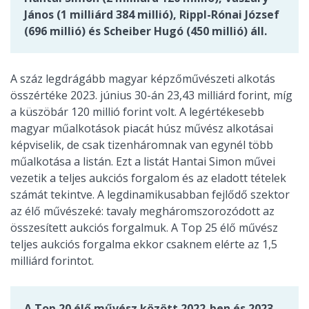
János (1 milliárd 384 millió), Rippl-Rónai József
(696 millió) és Scheiber Hugó (450 millió) áll.
A száz legdrágább magyar képzőművészeti alkotás
összértéke 2023. június 30-án 23,43 milliárd forint, míg
a küszöbár 120 millió forint volt. A legértékesebb
magyar műalkotások piacát húsz művész alkotásai
képviselik, de csak tizenháromnak van egynél több
műalkotása a listán. Ezt a listát Hantai Simon művei
vezetik a teljes aukciós forgalom és az eladott tételek
számát tekintve. A legdinamikusabban fejlődő szektor
az élő művészeké: tavaly megháromszorozódott az
összesített aukciós forgalmuk. A Top 25 élő művész
teljes aukciós forgalma ekkor csaknem elérte az 1,5
milliárd forintot.
A Top 20 élő művész között 2022-ben és 2023