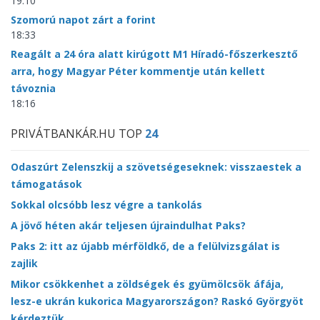
19:10
Szomorú napot zárt a forint
18:33
Reagált a 24 óra alatt kirúgott M1 Híradó-főszerkesztő
arra, hogy Magyar Péter kommentje után kellett
távoznia
18:16
PRIVÁTBANKÁR.HU TOP
24
Odaszúrt Zelenszkij a szövetségeseknek: visszaestek a
támogatások
Sokkal olcsóbb lesz végre a tankolás
A jövő héten akár teljesen újraindulhat Paks?
Paks 2: itt az újabb mérföldkő, de a felülvizsgálat is
zajlik
Mikor csökkenhet a zöldségek és gyümölcsök áfája,
lesz-e ukrán kukorica Magyarországon? Raskó Györgyöt
kérdeztük