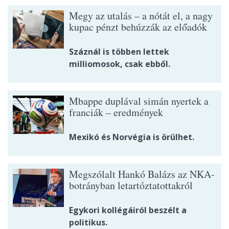
Megy az utalás – a nótát el, a nagy
kupac pénzt behúzzák az előadók
Száznál is többen lettek
milliomosok, csak ebből.
Mbappe duplával simán nyertek a
franciák – eredmények
Mexikó és Norvégia is örülhet.
Megszólalt Hankó Balázs az NKA-
botrányban letartóztatottakról
Egykori kollégáiról beszélt a
politikus.