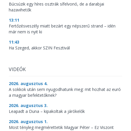
Búcsúzik egy híres osztrák sífelvonó, de a darabjai
hazavihetők
13:11
Fertőzésveszély miatt bezárt egy népszerű strand – idén
már nem is nyit ki
11:43
Ha Szeged, akkor SZIN Fesztivál
VIDEÓK
2026. augusztus 4.
A sokkok után sem nyugodhatunk meg: mit hozhat az euró
a magyar befektetőknek?
2026. augusztus 3.
Leapadt a Duna – kipakoltak a járókelők
2026. augusztus 1.
Most tényleg megmérettetik Magyar Péter – Ez Viszont