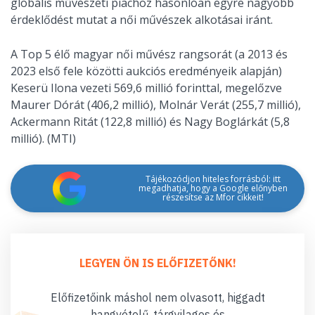
globális művészeti piachoz hasonlóan egyre nagyobb
érdeklődést mutat a női művészek alkotásai iránt.
A Top 5 élő magyar női művész rangsorát (a 2013 és
2023 első fele közötti aukciós eredményeik alapján)
Keserü Ilona vezeti 569,6 millió forinttal, megelőzve
Maurer Dórát (406,2 millió), Molnár Verát (255,7 millió),
Ackermann Ritát (122,8 millió) és Nagy Boglárkát (5,8
millió). (MTI)
Tájékozódjon hiteles forrásból: itt
megadhatja, hogy a Google előnyben
részesítse az Mfor cikkeit!
LEGYEN ÖN IS ELŐFIZETŐNK!
Előfizetőink máshol nem olvasott, higgadt
hangvételű, tárgyilagos és