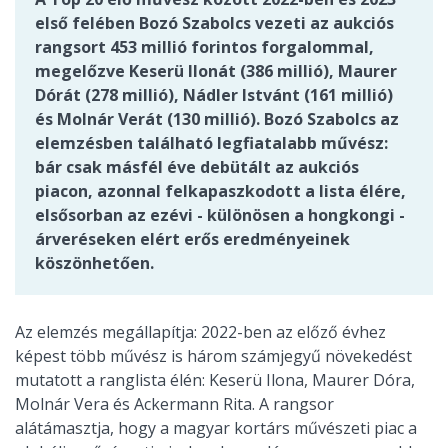
első felében Bozó Szabolcs vezeti az aukciós
rangsort 453 millió forintos forgalommal,
megelőzve Keserü Ilonát (386 millió), Maurer
Dórát (278 millió), Nádler Istvánt (161 millió)
és Molnár Verát (130 millió). Bozó Szabolcs az
elemzésben található legfiatalabb művész:
bár csak másfél éve debütált az aukciós
piacon, azonnal felkapaszkodott a lista élére,
elsősorban az ezévi - különösen a hongkongi -
árveréseken elért erős eredményeinek
köszönhetően.
Az elemzés megállapítja: 2022-ben az előző évhez
képest több művész is három számjegyű növekedést
mutatott a ranglista élén: Keserü Ilona, Maurer Dóra,
Molnár Vera és Ackermann Rita. A rangsor
alátámasztja, hogy a magyar kortárs művészeti piac a