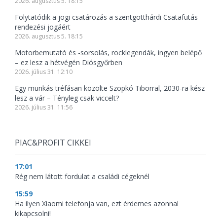
2026. augusztus 5. 18:15
Folytatódik a jogi csatározás a szentgotthárdi Csatafutás
rendezési jogáért
2026. augusztus 5. 18:15
Motorbemutató és -sorsolás, rocklegendák, ingyen belépő
– ez lesz a hétvégén Diósgyőrben
2026. július 31. 12:10
Egy munkás tréfásan közölte Szopkó Tiborral, 2030-ra kész
lesz a vár – Tényleg csak viccelt?
2026. július 31. 11:56
PIAC&PROFIT CIKKEI
17:01
Rég nem látott fordulat a családi cégeknél
15:59
Ha ilyen Xiaomi telefonja van, ezt érdemes azonnal
kikapcsolni!