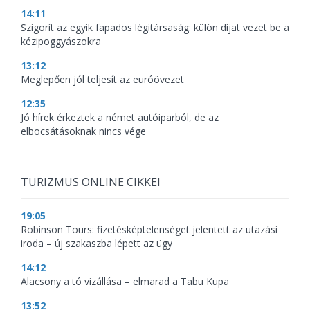
14:11
Szigorít az egyik fapados légitársaság: külön díjat vezet be a
kézipoggyászokra
13:12
Meglepően jól teljesít az euróövezet
12:35
Jó hírek érkeztek a német autóiparból, de az
elbocsátásoknak nincs vége
TURIZMUS ONLINE CIKKEI
19:05
Robinson Tours: fizetésképtelenséget jelentett az utazási
iroda – új szakaszba lépett az ügy
14:12
Alacsony a tó vizállása – elmarad a Tabu Kupa
13:52