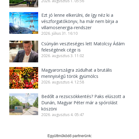
2026. augusztus 1. 05:56
Ezt jó lenne elkerülni, de így néz ki a
vészforgatókönyv, ha már nem bírja a
villamosenergia-rendszer
2026. július 31. 16:10
Csúnyán veszteséges lett Matolcsy Ádám
feleségének cége is
2026. augusztus 3. 11:02
Magyarországra zúdulhat a brutális
mennyiségű török gyümölcs
2026. augusztus 4. 12:58
Bedőlt a rezsicsökkentés? Paks elúszott a
Dunán, Magyar Péter már a spórolást
köszöni
2026. augusztus 4. 05:47
Együttműködő partnerünk: