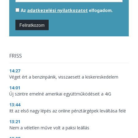
Az
elfogadom.
adatkezelési nyilatkozatot
Feliratkozom
FRISS
14:27
Véget ért a benzinpánik, visszaesett a kiskereskedelem
14:01
Új szintre emelné amerikai együttműködéseit a 4iG
13:44
Itt az első nagy lépés az online pénztárgépek leváltása felé
13:21
Nem a véletlen műve volt a paksi leállás