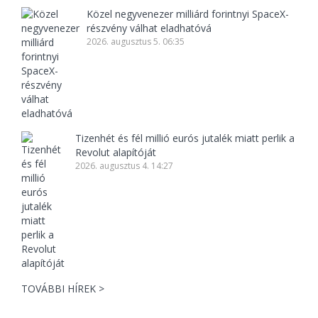
Közel negyvenezer milliárd forintnyi SpaceX-
részvény válhat eladhatóvá
2026. augusztus 5. 06:35
Tizenhét és fél millió eurós jutalék miatt perlik a
Revolut alapítóját
2026. augusztus 4. 14:27
TOVÁBBI HÍREK >