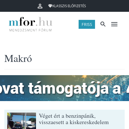
KLASSZIS ELŐFIZETÉS
FRISS
Menü
Makró
Véget ért a benzinpánik,
visszaesett a kiskereskedelem