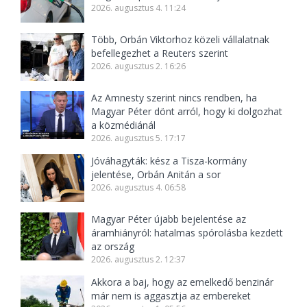
2026. augusztus 4. 11:24
Több, Orbán Viktorhoz közeli vállalatnak
befellegezhet a Reuters szerint
2026. augusztus 2. 16:26
Az Amnesty szerint nincs rendben, ha
Magyar Péter dönt arról, hogy ki dolgozhat
a közmédiánál
2026. augusztus 5. 17:17
Jóváhagyták: kész a Tisza-kormány
jelentése, Orbán Anitán a sor
2026. augusztus 4. 06:58
Magyar Péter újabb bejelentése az
áramhiányról: hatalmas spórolásba kezdett
az ország
2026. augusztus 2. 12:37
Akkora a baj, hogy az emelkedő benzinár
már nem is aggasztja az embereket