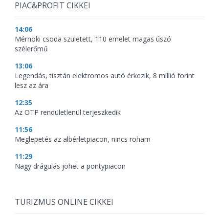
PIAC&PROFIT CIKKEI
14:06
Mérnöki csoda született, 110 emelet magas úszó
szélerőmű
13:06
Legendás, tisztán elektromos autó érkezik, 8 millió forint
lesz az ára
12:35
Az OTP rendületlenül terjeszkedik
11:56
Meglepetés az albérletpiacon, nincs roham
11:29
Nagy drágulás jöhet a pontypiacon
TURIZMUS ONLINE CIKKEI