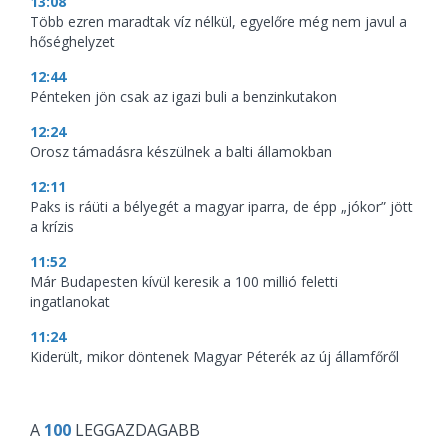
13:08
Több ezren maradtak víz nélkül, egyelőre még nem javul a
hőséghelyzet
12:44
Pénteken jön csak az igazi buli a benzinkutakon
12:24
Orosz támadásra készülnek a balti államokban
12:11
Paks is ráüti a bélyegét a magyar iparra, de épp „jókor” jött
a krízis
11:52
Már Budapesten kívül keresik a 100 millió feletti
ingatlanokat
11:24
Kiderült, mikor döntenek Magyar Péterék az új államfőről
A
100
LEGGAZDAGABB