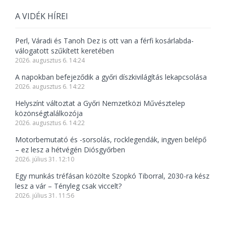
A VIDÉK HÍREI
Perl, Váradi és Tanoh Dez is ott van a férfi kosárlabda-
válogatott szűkített keretében
2026. augusztus 6. 14:24
A napokban befejeződik a győri díszkivilágítás lekapcsolása
2026. augusztus 6. 14:22
Helyszínt változtat a Győri Nemzetközi Művésztelep
közönségtalálkozója
2026. augusztus 6. 14:22
Motorbemutató és -sorsolás, rocklegendák, ingyen belépő
– ez lesz a hétvégén Diósgyőrben
2026. július 31. 12:10
Egy munkás tréfásan közölte Szopkó Tiborral, 2030-ra kész
lesz a vár – Tényleg csak viccelt?
2026. július 31. 11:56