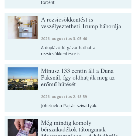
történt
A rezsicsökkentést is
veszélyeztetheti Trump háborúja
2026. augusztus 3. 05:46
A duplázódó gázár hathat a
rezsicsökkentésre is.
Mínusz 133 centin áll a Duna
Paksnál, így oldhatják meg az
erőmű hűtését
2026. augusztus 2. 18:59
Jöhetnek a Pajtás szivattyúk.
Még mindig komoly
bérszakadékok tátonganak
Magyarországon – A hét ábrája