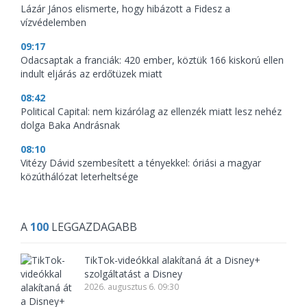
Lázár János elismerte, hogy hibázott a Fidesz a
vízvédelemben
09:17
Odacsaptak a franciák: 420 ember, köztük 166 kiskorú ellen
indult eljárás az erdőtüzek miatt
08:42
Political Capital: nem kizárólag az ellenzék miatt lesz nehéz
dolga Baka Andrásnak
08:10
Vitézy Dávid szembesített a tényekkel: óriási a magyar
közúthálózat leterheltsége
A
100
LEGGAZDAGABB
TikTok-videókkal alakítaná át a Disney+
szolgáltatást a Disney
2026. augusztus 6. 09:30