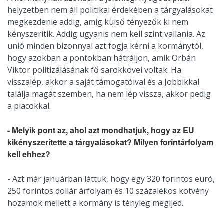
helyzetben nem áll politikai érdekében a tárgyalásokat
megkezdenie addig, amíg külső tényezők ki nem
kényszerítik. Addig ugyanis nem kell szint vallania. Az
unió minden bizonnyal azt fogja kérni a kormánytól,
hogy azokban a pontokban hátráljon, amik Orbán
Viktor politizálásának fő sarokkövei voltak. Ha
visszalép, akkor a saját támogatóival és a Jobbikkal
találja magát szemben, ha nem lép vissza, akkor pedig
a piacokkal.
- Melyik pont az, ahol azt mondhatjuk, hogy az EU
kikényszerítette a tárgyalásokat? Milyen forintárfolyam
kell ehhez?
- Azt már januárban láttuk, hogy egy 320 forintos euró,
250 forintos dollár árfolyam és 10 százalékos kötvény
hozamok mellett a kormány is tényleg megijed.