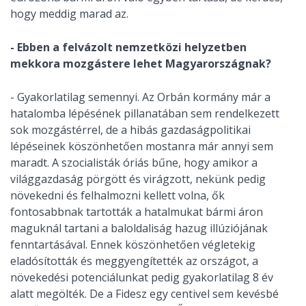
hogy meddig marad az.
- Ebben a felvázolt nemzetközi helyzetben
mekkora mozgástere lehet Magyarországnak?
- Gyakorlatilag semennyi. Az Orbán kormány már a
hatalomba lépésének pillanatában sem rendelkezett
sok mozgástérrel, de a hibás gazdaságpolitikai
lépéseinek köszönhetően mostanra már annyi sem
maradt. A szocialisták óriás bűne, hogy amikor a
világgazdaság pörgött és virágzott, nekünk pedig
növekedni és felhalmozni kellett volna, ők
fontosabbnak tartották a hatalmukat bármi áron
maguknál tartani a baloldaliság hazug illúziójának
fenntartásával. Ennek köszönhetően végletekig
eladósították és meggyengítették az országot, a
növekedési potenciálunkat pedig gyakorlatilag 8 év
alatt megölték. De a Fidesz egy centivel sem kevésbé