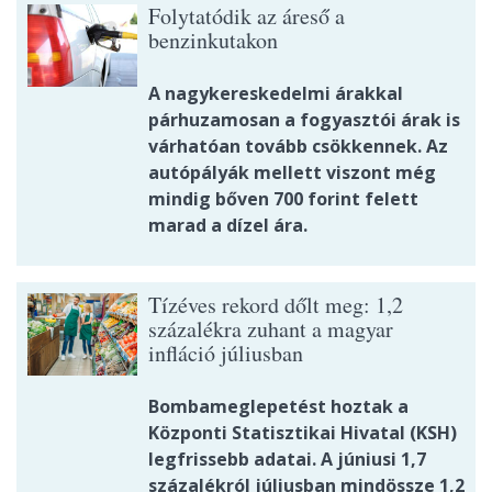
Folytatódik az áreső a
benzinkutakon
A nagykereskedelmi árakkal
párhuzamosan a fogyasztói árak is
várhatóan tovább csökkennek. Az
autópályák mellett viszont még
mindig bőven 700 forint felett
marad a dízel ára.
Tízéves rekord dőlt meg: 1,2
százalékra zuhant a magyar
infláció júliusban
Bombameglepetést hoztak a
Központi Statisztikai Hivatal (KSH)
legfrissebb adatai. A júniusi 1,7
százalékról júliusban mindössze 1,2