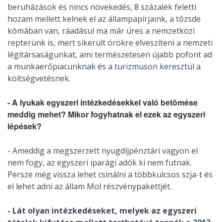
beruházások és nincs növekedés, 8 százalék feletti
hozam mellett kelnek el az állampapírjaink, a tőzsde
kómában van, ráadásul ma már üres a nemzetközi
repterünk is, mert sikerült örökre elveszíteni a nemzeti
légitársaságunkat, ami természetesen újabb pofont ad
a munkaerőpiacunknak és a turizmuson keresztül a
költségvetésnek.
- A lyukak egyszeri intézkedésekkel való betömése
meddig mehet? Mikor fogyhatnak el ezek az egyszeri
lépések?
- Ameddig a megszerzett nyugdíjpénztári vagyon el
nem fogy, az egyszeri iparági adók ki nem futnak.
Persze még vissza lehet csinálni a többkulcsos szja-t és
el lehet adni az állam Mol részvénypakettjét.
- Lát olyan intézkedéseket, melyek az egyszeri