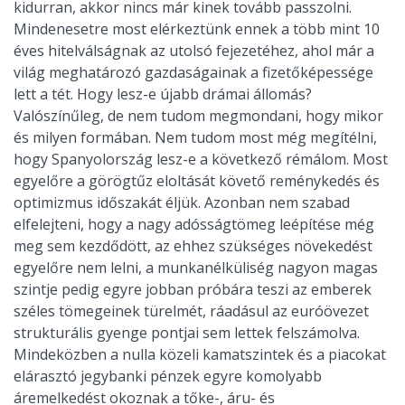
kidurran, akkor nincs már kinek tovább passzolni.
Mindenesetre most elérkeztünk ennek a több mint 10
éves hitelválságnak az utolsó fejezetéhez, ahol már a
világ meghatározó gazdaságainak a fizetőképessége
lett a tét. Hogy lesz-e újabb drámai állomás?
Valószínűleg, de nem tudom megmondani, hogy mikor
és milyen formában. Nem tudom most még megítélni,
hogy Spanyolország lesz-e a következő rémálom. Most
egyelőre a görögtűz eloltását követő reménykedés és
optimizmus időszakát éljük. Azonban nem szabad
elfelejteni, hogy a nagy adósságtömeg leépítése még
meg sem kezdődött, az ehhez szükséges növekedést
egyelőre nem lelni, a munkanélküliség nagyon magas
szintje pedig egyre jobban próbára teszi az emberek
széles tömegeinek türelmét, ráadásul az euróövezet
strukturális gyenge pontjai sem lettek felszámolva.
Mindeközben a nulla közeli kamatszintek és a piacokat
elárasztó jegybanki pénzek egyre komolyabb
áremelkedést okoznak a tőke-, áru- és