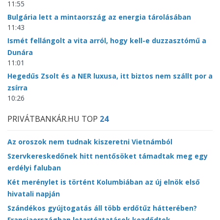
11:55
Bulgária lett a mintaország az energia tárolásában
11:43
Ismét fellángolt a vita arról, hogy kell-e duzzasztómű a
Dunára
11:01
Hegedűs Zsolt és a NER luxusa, itt biztos nem szállt por a
zsírra
10:26
PRIVÁTBANKÁR.HU TOP
24
Az oroszok nem tudnak kiszeretni Vietnámból
Szervkereskedőnek hitt nentősöket támadtak meg egy
erdélyi faluban
Két merénylet is történt Kolumbiában az új elnök első
hivatali napján
Szándékos gyújtogatás áll több erdőtűz hátterében?
Franciaországban letartóztatások kezdődtek