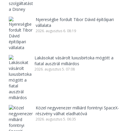
Nyereségbe fordult Tibor Dávid építőipari
vállalata
2026. augusztus 6. 08:19
Lakásokat vásárolt luxusbirtoka mögött a
fiatal ausztrál milliárdos
2026. augusztus 5. 07:08
Közel negyvenezer milliárd forintnyi SpaceX-
részvény válhat eladhatóvá
2026. augusztus 5. 06:35