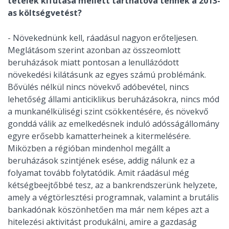
tételek kifutása mellett tarthatóvá tennék a 2013-
as költségvetést?
- Növekednünk kell, ráadásul nagyon erőteljesen.
Meglátásom szerint azonban az összeomlott
beruházások miatt pontosan a lenullázódott
növekedési kilátásunk az egyes számú problémánk.
Bővülés nélkül nincs növekvő adóbevétel, nincs
lehetőség állami anticiklikus beruházásokra, nincs mód
a munkanélküliségi szint csökkentésére, és növekvő
gonddá válik az emelkedésnek induló adósságállomány
egyre erősebb kamatterheinek a kitermelésére.
Miközben a régióban mindenhol megállt a
beruházások szintjének esése, addig nálunk ez a
folyamat tovább folytatódik. Amit ráadásul még
kétségbeejtőbbé tesz, az a bankrendszerünk helyzete,
amely a végtörlesztési programnak, valamint a brutális
bankadónak köszönhetően ma már nem képes azt a
hitelezési aktivitást produkálni, amire a gazdaság