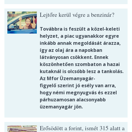
Lejtőre kerül végre a benzinár?
Továbbra is feszült a közel-keleti
helyzet, a piac ugyanakkor egyre
inkább annak megoldását árazza,
így az olaj ára a napokban
látványosan csökkent. Ennek
köszönhetően szombaton a hazai
kutaknál is olcsóbb lesz a tankolás.
Az Mfor Üzemanyagár-
figyelő szerint jó esély van arra,
hogy némi megnyugvás és ezzel
párhuzamosan alacsonyabb
üzemanyagár jön.
Erősödött a forint, ismét 315 alatt a