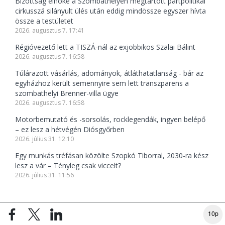
Bizottság elnöke a Szombathelyen megtartott pártpolitikai
cirkusszá silányult ülés után eddig mindössze egyszer hívta
össze a testületet
2026. augusztus 7. 17:41
Régióvezető lett a TISZÁ-nál az exjobbikos Szalai Bálint
2026. augusztus 7. 16:58
Túlárazott vásárlás, adományok, átláthatatlanság - bár az
egyházhoz került semennyire sem lett transzparens a
szombathelyi Brenner-villa ügye
2026. augusztus 7. 16:58
Motorbemutató és -sorsolás, rocklegendák, ingyen belépő
– ez lesz a hétvégén Diósgyőrben
2026. július 31. 12:10
Egy munkás tréfásan közölte Szopkó Tiborral, 2030-ra kész
lesz a vár – Tényleg csak viccelt?
2026. július 31. 11:56
PIAC&PROFIT CIKKEI
10p