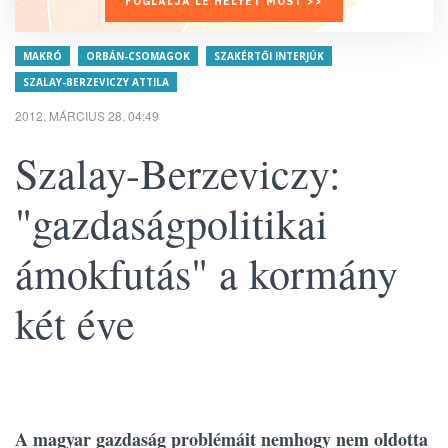
FOGLALJA LE HELYÉT MOST >>
MAKRÓ
ORBÁN-CSOMAGOK
SZAKÉRTŐI INTERJÚK
SZALAY-BERZEVICZY ATTILA
2012. MÁRCIUS 28. 04:49
Szalay-Berzeviczy:
"gazdaságpolitikai
ámokfutás" a kormány
két éve
A magyar gazdaság problémáit nemhogy nem oldotta