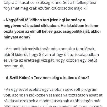
talpra állításához szükség lenne. Sőt a hitelleépítési
folyamat még csak ezután csúcsosodik majd ki.
- Nagyjából félidőben tart jelenlegi kormány a
négyéves választási ciklusban. Ha iskolában kellene
osztályozni az elmúlt két év gazdaságpolitikáját, akkor
hányast adna?
- Azt amit bármelyik tanár adna annak a tanulónak,
akiről kiderül, hogy 8 éven át úgy ült az iskolapadban
és várta az érettségi vizsgát, hogy közben egy betűt
nem tanult.
- A Széll Kálmán Terv nem elég a kettes alához?
- Az egy évvel ezelőtt egy valóban üdvözölt program
volt, azonban időközben számos változtatáson esett át,
ráadásul ezeknek a módosításoknak a többségén már
átléptek az események. Így nem meglepő, hogy ma már