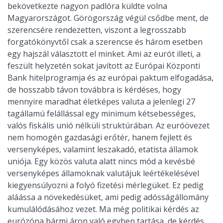
bekövetkezte nagyon padlóra küldte volna
Magyarországot. Görögország végül csődbe ment, de
szerencsére rendezetten, viszont a legrosszabb
forgatókönyvtől csak a szerencse és három esetben
egy hajszál választott el minket. Ami az eurót illeti, a
feszült helyzetén sokat javított az Európai Központi
Bank hitelprogramja és az európai paktum elfogadása,
de hosszabb távon továbbra is kérdéses, hogy
mennyire maradhat életképes valuta a jelenlegi 27
tagállamú felállással egy minimum kétsebességes,
valós fiskális unió nélküli struktúrában. Az euróövezet
nem homogén gazdasági erőtér, hanem fejlett és
versenyképes, valamint leszakadó, etatista államok
uniója. Egy közös valuta alatt nincs mód a kevésbé
versenyképes államoknak valutájuk leértékelésével
kiegyensúlyozni a folyó fizetési mérlegüket. Ez pedig
aláássa a növekedésüket, ami pedig adósságállomány
kumulálódásához vezet. Ma még politikai kérdés az
eurózóna bármi áron való egyben tartása, de kérdés,