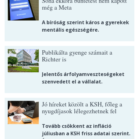
Soha ekkora büntetést nem kapott
még a Meta
A bíróság szerint káros a gyerekek
mentális egészségére.
Publikálta gyenge számait a
Richter is
Jelentős árfolyamveszteségeket
szenvedett el a vállalat.
Jó híreket közölt a KSH, főleg a
nyugdíjasok lélegezhetnek fel
Tovább csökkent az infláció
júliusban a KSH friss adatai szerint.