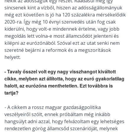
nekik az adósságuk egy részét. Ráadásul még így
sincsenek kint a vízből, hiszen az adósságállományuk
még ezt követően is jó ha 120 százalékra mérsékelődik
2020-ra. Így még 10 évnyi szenvedés után fog csak
kiderülni, hogy volt-e mindennek értelme, vagy jobb
megoldás lett volna-e most államcsődöt jelenteni és
kilépni az eurózónából. Szóval ezt az utat senki nem
szeretné bejárni a reformok és a megszorítások
helyett.
- Tavaly ősszel volt egy nagy visszhangot kiváltott
cikke, melyben azt állította, hogy az euró gyakorlatilag
halott, az eurózóna menthetetlen. Ezt továbbra is
tartja?
- A cikkem a rossz magyar gazdaságpolitika
veszélyeiről szólt, ennek próbáltam még inkább
hangsúlyt adni azzal, hogy felvázoltam egy lehetséges
rendezetlen görög államcsőd szcenárióját, melynek