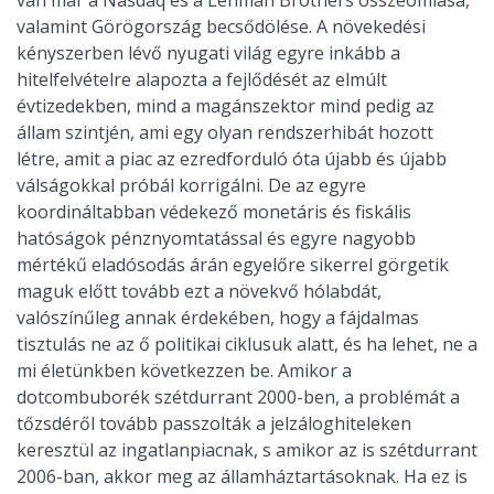
van már a Nasdaq és a Lehman Brothers összeomlása,
valamint Görögország becsődölése. A növekedési
kényszerben lévő nyugati világ egyre inkább a
hitelfelvételre alapozta a fejlődését az elmúlt
évtizedekben, mind a magánszektor mind pedig az
állam szintjén, ami egy olyan rendszerhibát hozott
létre, amit a piac az ezredforduló óta újabb és újabb
válságokkal próbál korrigálni. De az egyre
koordináltabban védekező monetáris és fiskális
hatóságok pénznyomtatással és egyre nagyobb
mértékű eladósodás árán egyelőre sikerrel görgetik
maguk előtt tovább ezt a növekvő hólabdát,
valószínűleg annak érdekében, hogy a fájdalmas
tisztulás ne az ő politikai ciklusuk alatt, és ha lehet, ne a
mi életünkben következzen be. Amikor a
dotcombuborék szétdurrant 2000-ben, a problémát a
tőzsdéről tovább passzolták a jelzáloghiteleken
keresztül az ingatlanpiacnak, s amikor az is szétdurrant
2006-ban, akkor meg az államháztartásoknak. Ha ez is