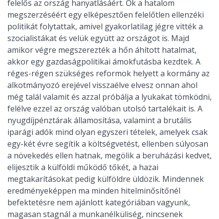
felelős az ország hanyatlásáért. Ők a hatalom
megszerzéséért egy elképesztően felelőtlen ellenzéki
politikát folytattak, amivel gyakorlatilag jégre vitték a
szocialistákat és velük együtt az országot is. Majd
amikor végre megszerezték a hőn áhított hatalmat,
akkor egy gazdaságpolitikai ámokfutásba kezdtek. A
réges-régen szükséges reformok helyett a kormány az
alkotmányozó erejével visszaélve elvesz onnan ahol
még talál valamit és azzal próbálja a lyukakat tömködni,
felélve ezzel az ország valóban utolsó tartalékait is. A
nyugdíjpénztárak államosítása, valamint a brutális
iparági adók mind olyan egyszeri tételek, amelyek csak
egy-két évre segítik a költségvetést, ellenben súlyosan
a növekedés ellen hatnak, megölik a beruházási kedvet,
elijesztik a külföldi működő tőkét, a hazai
megtakarításokat pedig külföldre üldözik. Mindennek
eredményeképpen ma minden hitelminősítőnél
befektetésre nem ajánlott kategóriában vagyunk,
magasan stagnál a munkanélküliség, nincsenek