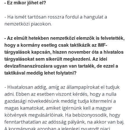
- Ez mikor jöhet el?
- Ha ismét tartósan rosszra fordul a hangulat a
nemzetközi piacokon.
- Az elmúlt hetekben nemzetközi elemzők is felvetették,
hogy a kormány esetleg csak taktikázik az IMF-
tárgyalások kapcsán, hiszen november óta a hivatalos
tárgyalásokat sem sikerült megkezdeni. Az idei
devizafinanszírozásra ugyan van tartalék, de ezzel a
taktikával meddig lehet folytatni?
- Hivatalosan addig, amíg az állampapírokat el tudjuk
adni. Ebben az esetben viszont kérdés, hogy a nulla
gazdasági növekedésünk meddig tudja kitermelni a
magas kamatokat, amiket ígérnünk kell a magyar
kötvények megvásárlóinak. Ha bebizonyosodik, hogy
fenntarthatatlan az adósság pályánk, na akkor van baj.
A kormánynak azonban a jelenlegi nyugodt piaci