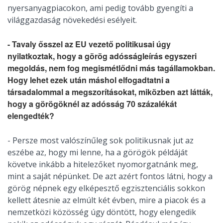
nyersanyagpiacokon, ami pedig tovább gyengíti a
világgazdaság növekedési esélyeit.
- Tavaly ősszel az EU vezető politikusai úgy
nyilatkoztak, hogy a görög adósságleírás egyszeri
megoldás, nem fog megismétlődni más tagállamokban.
Hogy lehet ezek után máshol elfogadtatni a
társadalommal a megszorításokat, miközben azt látták,
hogy a görögöknél az adósság 70 százalékát
elengedték?
- Persze most valószínűleg sok politikusnak jut az
eszébe az, hogy mi lenne, ha a görögök példáját
követve inkább a hitelezőket nyomorgatnánk meg,
mint a saját népünket. De azt azért fontos látni, hogy a
görög népnek egy elképesztő egzisztenciális sokkon
kellett átesnie az elmúlt két évben, mire a piacok és a
nemzetközi közösség úgy döntött, hogy elengedik