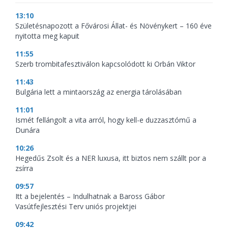
13:10
Születésnapozott a Fővárosi Állat- és Növénykert – 160 éve
nyitotta meg kapuit
11:55
Szerb trombitafesztiválon kapcsolódott ki Orbán Viktor
11:43
Bulgária lett a mintaország az energia tárolásában
11:01
Ismét fellángolt a vita arról, hogy kell-e duzzasztómű a
Dunára
10:26
Hegedűs Zsolt és a NER luxusa, itt biztos nem szállt por a
zsírra
09:57
Itt a bejelentés – Indulhatnak a Baross Gábor
Vasútfejlesztési Terv uniós projektjei
09:42