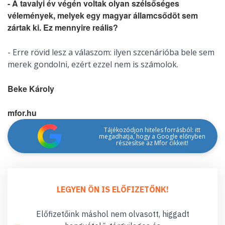
- A tavalyi év végén voltak olyan szélsőséges
vélemények, melyek egy magyar államcsődöt sem
zártak ki. Ez mennyire reális?
- Erre rövid lesz a válaszom: ilyen szcenárióba bele sem
merek gondolni, ezért ezzel nem is számolok.
Beke Károly
mfor.hu
Tájékozódjon hiteles forrásból: itt
megadhatja, hogy a Google előnyben
részesítse az Mfor cikkeit!
LEGYEN ÖN IS ELŐFIZETŐNK!
Előfizetőink máshol nem olvasott, higgadt