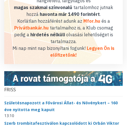
hangvételű, tárgyilagos és
magas szakmai színvonalú
tartalomhoz jutnak
hozzá
havonta már 1490 forintért
.
Korlátlan hozzáférést adunk az
Mfor.hu
és a
Privátbankár.hu
tartalmaihoz is, a Klub csomag
pedig a
hirdetés nélküli
olvasási lehetőséget is
tartalmazza.
Mi nap mint nap bizonyítani fogunk!
Legyen Ön is
előfizetőnk!
FRISS
Születésnapozott a Fővárosi Állat- és Növénykert – 160
éve nyitotta meg kapuit
13:10
Szerb trombitafesztiválon kapcsolódott ki Orbán Viktor