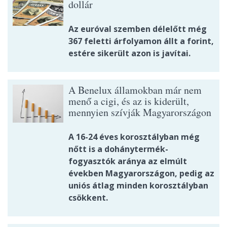
dollár
Az euróval szemben délelőtt még
367 feletti árfolyamon állt a forint,
estére sikerült azon is javítai.
A Benelux államokban már nem
menő a cigi, és az is kiderült,
mennyien szívják Magyarországon
A 16-24 éves korosztályban még
nőtt is a dohánytermék-
fogyasztók aránya az elmúlt
években Magyarországon, pedig az
uniós átlag minden korosztályban
csökkent.