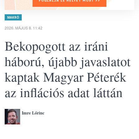
FOGLALJA LE HELYÉT MOST >>
MAKRÓ
2026. MÁJUS 8. 11:42
Bekopogott az iráni
háború, újabb javaslatot
kaptak Magyar Péterék
az inflációs adat láttán
Imre Lőrinc