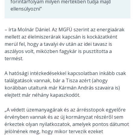
forintárfolyam milyen mértékben tudja majd
ellensúlyozni”
– írta Molnár Dániel. Az MGFÜ szerint az energiaárak
mellett az élelmiszerárak kapcsán is kockázatként
merül fel, hogy a tavalyi év után az idei tavasz is
aszályos volt, miközben fagykár is pusztította a
termést.
A hatósági intézkedésekkel kapcsolatban inkább csak
találgatások vannak, bár a Tisza azért (ahogy
korábban utaltunk már Kármán András szavaira is)
elejtett már néhány kapaszkodót.
„A védett üzemanyagárak és az árrésstopok egyelőre
érvényben vannak és az új kormányzat részéről sem
érkeztek olyan nyilatkozatok, amelyek pontos dátumot
jelölnének meg, hogy mikor tervezik ezeket