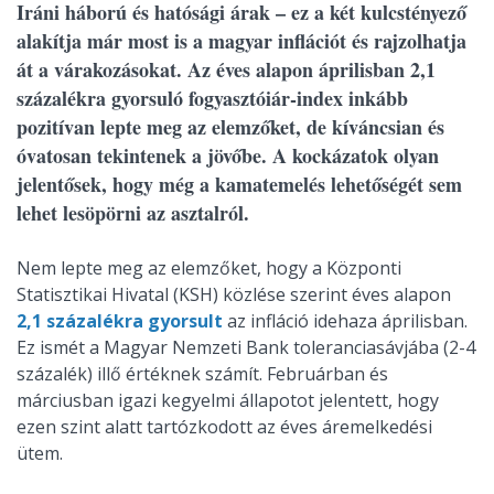
Iráni háború és hatósági árak – ez a két kulcstényező
alakítja már most is a magyar inflációt és rajzolhatja
át a várakozásokat. Az éves alapon áprilisban 2,1
százalékra gyorsuló fogyasztóiár-index inkább
pozitívan lepte meg az elemzőket, de kíváncsian és
óvatosan tekintenek a jövőbe. A kockázatok olyan
jelentősek, hogy még a kamatemelés lehetőségét sem
lehet lesöpörni az asztalról.
Nem lepte meg az elemzőket, hogy a Központi
Statisztikai Hivatal (KSH) közlése szerint éves alapon
2,1 százalékra gyorsult
az infláció idehaza áprilisban.
Ez ismét a Magyar Nemzeti Bank toleranciasávjába (2-4
százalék) illő értéknek számít. Februárban és
márciusban igazi kegyelmi állapotot jelentett, hogy
ezen szint alatt tartózkodott az éves áremelkedési
ütem.