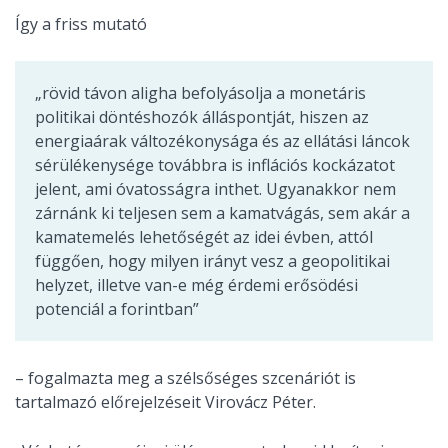
Így a friss mutató
„rövid távon aligha befolyásolja a monetáris
politikai döntéshozók álláspontját, hiszen az
energiaárak változékonysága és az ellátási láncok
sérülékenysége továbbra is inflációs kockázatot
jelent, ami óvatosságra inthet. Ugyanakkor nem
zárnánk ki teljesen sem a kamatvágás, sem akár a
kamatemelés lehetőségét az idei évben, attól
függően, hogy milyen irányt vesz a geopolitikai
helyzet, illetve van-e még érdemi erősödési
potenciál a forintban”
– fogalmazta meg a szélsőséges szcenáriót is
tartalmazó előrejelzéseit Virovácz Péter.