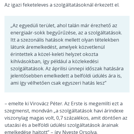
Az igazi feketeleves a szolgáltatásoknál érkezett el.
„Az egyedüli terület, ahol talán már érezhető az
energiaár-sokk begyűrűzése, az a szolgáltatások.
Itt a szezonális hatások mellett olyan tételekben
látunk áremelkedést, amelyek közvetlenül
érintettek a közel-keleti helyzet okozta
kihívásokban, így például a közlekedési
szolgáltatások. Az áprilisi ünnepi időszak hatására
jelentősebben emelkedett a belföldi üdülés ára is,
ami így vélhetően csak egyszeri hatás lesz”
– emelte ki Virovácz Péter. Az Erste is megemlíti ezt a
szegmenst, mondván „a szolgáltatások havi árindexe
viszonylag magas volt, 0,7 százalékos, amit döntően az
utazási és a belföldi üdülési szolgáltatások árainak
emelkedése hajtott” – így Nyeste Orsolya.