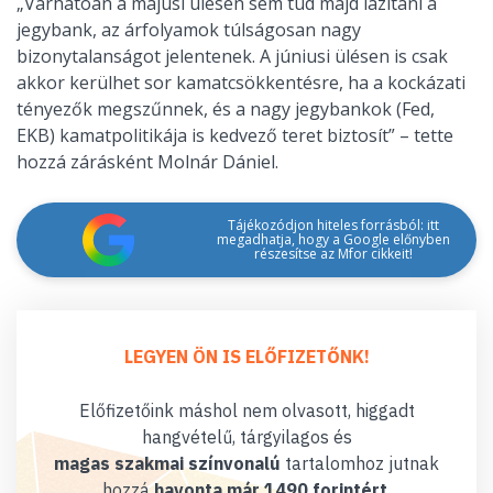
„Várhatóan a májusi ülésen sem tud majd lazítani a
jegybank, az árfolyamok túlságosan nagy
bizonytalanságot jelentenek. A júniusi ülésen is csak
akkor kerülhet sor kamatcsökkentésre, ha a kockázati
tényezők megszűnnek, és a nagy jegybankok (Fed,
EKB) kamatpolitikája is kedvező teret biztosít” – tette
hozzá zárásként Molnár Dániel.
Tájékozódjon hiteles forrásból: itt
megadhatja, hogy a Google előnyben
részesítse az Mfor cikkeit!
LEGYEN ÖN IS ELŐFIZETŐNK!
Előfizetőink máshol nem olvasott, higgadt
hangvételű, tárgyilagos és
magas szakmai színvonalú
tartalomhoz jutnak
hozzá
havonta már 1490 forintért
.