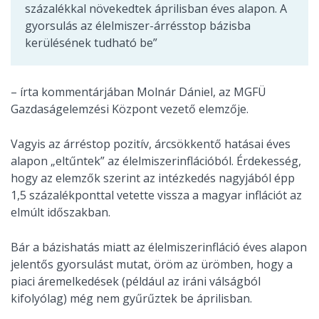
százalékkal növekedtek áprilisban éves alapon. A
gyorsulás az élelmiszer-árrésstop bázisba
kerülésének tudható be”
– írta kommentárjában Molnár Dániel, az MGFÜ
Gazdaságelemzési Központ vezető elemzője.
Vagyis az árréstop pozitív, árcsökkentő hatásai éves
alapon „eltűntek” az élelmiszerinflációból. Érdekesség,
hogy az elemzők szerint az intézkedés nagyjából épp
1,5 százalékponttal vetette vissza a magyar inflációt az
elmúlt időszakban.
Bár a bázishatás miatt az élelmiszerinfláció éves alapon
jelentős gyorsulást mutat, öröm az ürömben, hogy a
piaci áremelkedések (például az iráni válságból
kifolyólag) még nem gyűrűztek be áprilisban.