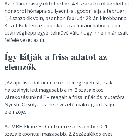
Az infláció tavaly októberben 4,3 százalékról kezdett el
hónapról hónapra süllyedni (a „gödör” alja a februári
1,4 százalék volt), azonban február 28-án kirobbant a
Közel-Keleten az amerikai-izraeli-iráni háború, ami
után végképp egyértelművé vált, hogy innen már csak
felfelé vezet az út.
Így látják a friss adatot az
elemzők
„Az áprilisi adat nem okozott meglepetést, csak
hajszálnyit lett magasabb a mi 2 százalékos
várakozásunknál” – reagált a friss inflációs mutatóra
Nyeste Orsolya, az Erse vezető makrogazdasági
elemzője.
Az MBH Elemzési Centrum ezzel szemben 0,1
százalékponttal magasabb, 2,2 százalékos éves