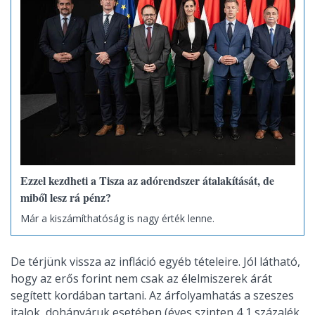
Ezzel kezdheti a Tisza az adórendszer átalakítását, de
miből lesz rá pénz?
Már a kiszámíthatóság is nagy érték lenne.
De térjünk vissza az infláció egyéb tételeire. Jól látható,
hogy az erős forint nem csak az élelmiszerek árát
segített kordában tartani. Az árfolyamhatás a szeszes
italok, dohányáruk esetében (éves szinten 4,1 százalék