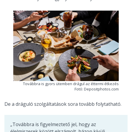
Továbbra is gyors ütemben drágul az éttermi étkezés
Fotó: Depositphotos.com
De a dráguló szolgáltatások sora tovább folytatható.
„Továbbra is figyelmeztető jel, hogy az
élelmiszerek között elszámolt, házon kívüli