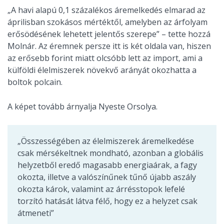
„A havi alapú 0,1 százalékos áremelkedés elmarad az
áprilisban szokásos mértéktől, amelyben az árfolyam
erősödésének lehetett jelentős szerepe” – tette hozzá
Molnár. Az éremnek persze itt is két oldala van, hiszen
az erősebb forint miatt olcsóbb lett az import, ami a
külföldi élelmiszerek növekvő arányát okozhatta a
boltok polcain.
A képet tovább árnyalja Nyeste Orsolya.
„Összességében az élelmiszerek áremelkedése
csak mérsékeltnek mondható, azonban a globális
helyzetből eredő magasabb energiaárak, a fagy
okozta, illetve a valószínűnek tűnő újabb aszály
okozta károk, valamint az árrésstopok lefelé
torzító hatását látva félő, hogy ez a helyzet csak
átmeneti”