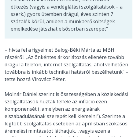
étkezés (vagyis a vendéglátási szolgáltatások – a
szerk.) gyors ütemben drágul, éves szinten 7
százalék körül, amiben a munkaerőköltségek
emelkedése játszhat elsősorban szerepet”
– hívta fel a figyelmet Balog-Béki Márta az MBH
részéről. „Az önkéntes árkorlátozás ellenére tovább
drágul a telefon, internet szolgáltatás, ahol vélhetően
továbbra is inkább technikai hatásról beszélhetünk” –
tette hozzá Virovácz Péter.
Molnár Dániel szerint is összességében a közlekedési
szolgáltatások húzták felfelé az infláció ezen
komponensét („amelyben az energiaárak
elszabadulásának szerepét kell kiemelni”). Szerinte a
legtöbb szolgáltatás esetében az áprilisban szokásos
áremelési mintázatot láthatjuk, „vagyis ezen a