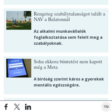
Rengeteg szabálytalanságot talált a
NAV a Balatonnál
Az alkalmi munkavállalók
foglalkoztatása sem felelt meg a
szabályoknak.
Soha ekkora büntetést nem kapott
még a Meta
A bíróság szerint káros a gyerekek
mentális egészségére.
Publikálta gyenge számait a
12p
Richter is