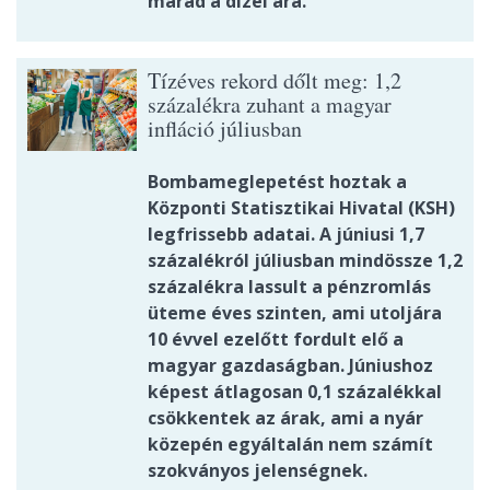
marad a dízel ára.
Tízéves rekord dőlt meg: 1,2
százalékra zuhant a magyar
infláció júliusban
Bombameglepetést hoztak a
Központi Statisztikai Hivatal (KSH)
legfrissebb adatai. A júniusi 1,7
százalékról júliusban mindössze 1,2
százalékra lassult a pénzromlás
üteme éves szinten, ami utoljára
10 évvel ezelőtt fordult elő a
magyar gazdaságban. Júniushoz
képest átlagosan 0,1 százalékkal
csökkentek az árak, ami a nyár
közepén egyáltalán nem számít
szokványos jelenségnek.