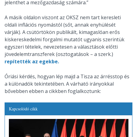
jelenthet a mezőgazdaság számára.”
A másik oldalon viszont az OKSZ nem tart keresleti
oldali inflációs nyomástól (sőt, annak enyhülését
várják). A csütörtökön publikált, kimagaslóan erős
kiskereskedelmi forgalmi mutatót ugyanis szerintük
egyszeri tételek, nevezetesen a választások előtti
jövedelemtranszferek (osztogatások – a szerk.)
repítették az egekbe.
Óriási kérdés, hogyan lép majd a Tisza az árrésstop és
a különadók tekintetében. A várható irányokkal
bővebben ebben a cikkben foglalkoztunk:
Kapcsolódó cikk