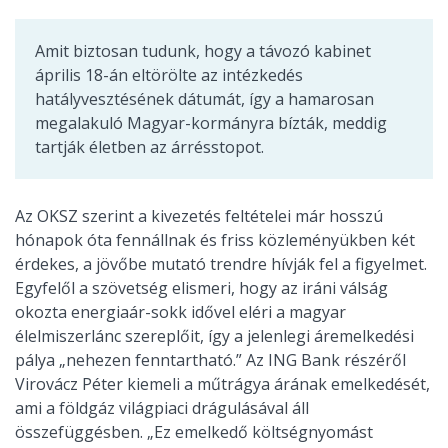
Amit biztosan tudunk, hogy a távozó kabinet
április 18-án eltörölte az intézkedés
hatályvesztésének dátumát, így a hamarosan
megalakuló Magyar-kormányra bízták, meddig
tartják életben az árrésstopot.
Az OKSZ szerint a kivezetés feltételei már hosszú
hónapok óta fennállnak és friss közleményükben két
érdekes, a jövőbe mutató trendre hívják fel a figyelmet.
Egyfelől a szövetség elismeri, hogy az iráni válság
okozta energiaár-sokk idővel eléri a magyar
élelmiszerlánc szereplőit, így a jelenlegi áremelkedési
pálya „nehezen fenntartható.” Az ING Bank részéről
Virovácz Péter kiemeli a műtrágya árának emelkedését,
ami a földgáz világpiaci drágulásával áll
összefüggésben. „Ez emelkedő költségnyomást