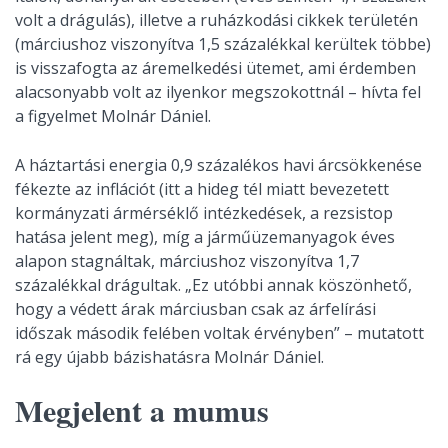
volt a drágulás), illetve a ruházkodási cikkek területén
(márciushoz viszonyítva 1,5 százalékkal kerültek többe)
is visszafogta az áremelkedési ütemet, ami érdemben
alacsonyabb volt az ilyenkor megszokottnál – hívta fel
a figyelmet Molnár Dániel.
A háztartási energia 0,9 százalékos havi árcsökkenése
fékezte az inflációt (itt a hideg tél miatt bevezetett
kormányzati ármérséklő intézkedések, a rezsistop
hatása jelent meg), míg a járműüzemanyagok éves
alapon stagnáltak, márciushoz viszonyítva 1,7
százalékkal drágultak. „Ez utóbbi annak köszönhető,
hogy a védett árak márciusban csak az árfelírási
időszak második felében voltak érvényben” – mutatott
rá egy újabb bázishatásra Molnár Dániel.
Megjelent a mumus