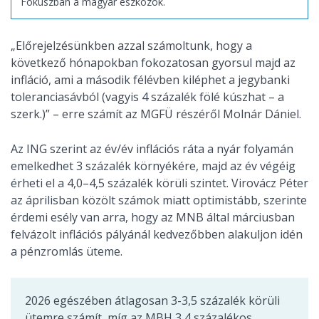
Fókuszban a magyar eszközök.
„Előrejelzésünkben azzal számoltunk, hogy a
következő hónapokban fokozatosan gyorsul majd az
infláció, ami a második félévben kiléphet a jegybanki
toleranciasávból (vagyis 4 százalék fölé kúszhat – a
szerk.)” – erre számít az MGFÜ részéről Molnár Dániel.
Az ING szerint az év/év inflációs ráta a nyár folyamán
emelkedhet 3 százalék környékére, majd az év végéig
érheti el a 4,0–4,5 százalék körüli szintet. Virovácz Péter
az áprilisban közölt számok miatt optimistább, szerinte
érdemi esély van arra, hogy az MNB által márciusban
felvázolt inflációs pályánál kedvezőbben alakuljon idén
a pénzromlás üteme.
2026 egészében átlagosan 3-3,5 százalék körüli
ütemre számít, míg az MBH 3,4 százalékos