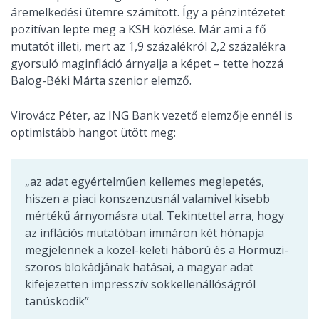
áremelkedési ütemre számított. Így a pénzintézetet
pozitívan lepte meg a KSH közlése. Már ami a fő
mutatót illeti, mert az 1,9 százalékról 2,2 százalékra
gyorsuló maginfláció árnyalja a képet – tette hozzá
Balog-Béki Márta szenior elemző.
Virovácz Péter, az ING Bank vezető elemzője ennél is
optimistább hangot ütött meg:
„az adat egyértelműen kellemes meglepetés,
hiszen a piaci konszenzusnál valamivel kisebb
mértékű árnyomásra utal. Tekintettel arra, hogy
az inflációs mutatóban immáron két hónapja
megjelennek a közel-keleti háború és a Hormuzi-
szoros blokádjának hatásai, a magyar adat
kifejezetten impresszív sokkellenállóságról
tanúskodik”