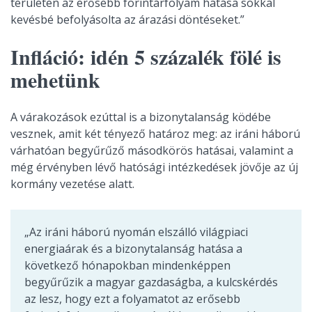
területen az erősebb forintárfolyam hatása sokkal
kevésbé befolyásolta az árazási döntéseket.”
Infláció: idén 5 százalék fölé is
mehetünk
A várakozások ezúttal is a bizonytalanság ködébe
vesznek, amit két tényező határoz meg: az iráni háború
várhatóan begyűrűző másodkörös hatásai, valamint a
még érvényben lévő hatósági intézkedések jövője az új
kormány vezetése alatt.
„Az iráni háború nyomán elszálló világpiaci
energiaárak és a bizonytalanság hatása a
következő hónapokban mindenképpen
begyűrűzik a magyar gazdaságba, a kulcskérdés
az lesz, hogy ezt a folyamatot az erősebb