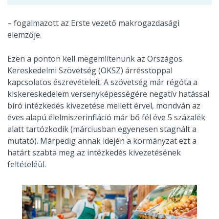
– fogalmazott az Erste vezető makrogazdasági
elemzője.
Ezen a ponton kell megemlítenünk az Országos
Kereskedelmi Szövetség (OKSZ) árrésstoppal
kapcsolatos észrevételeit. A szövetség már régóta a
kiskereskedelem versenyképességére negatív hatással
bíró intézkedés kivezetése mellett érvel, mondván az
éves alapú élelmiszerinfláció már bő fél éve 5 százalék
alatt tartózkodik (márciusban egyenesen stagnált a
mutató). Márpedig annak idején a kormányzat ezt a
határt szabta meg az intézkedés kivezetésének
feltételéül.