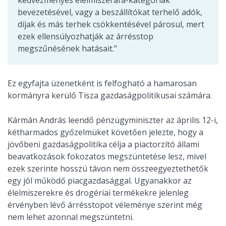
bevezetésével, vagy a beszállítókat terhelő adók,
díjak és más terhek csökkentésével párosul, mert
ezek ellensúlyozhatják az árrésstop
megszűnésének hatásait.”
Ez egyfajta üzenetként is felfogható a hamarosan
kormányra kerülő Tisza gazdaságpolitikusai számára.
Kármán András leendő pénzügyminiszter az április 12-i,
kétharmados győzelmüket követően jelezte, hogy a
jövőbeni gazdaságpolitika célja a piactorzító állami
beavatkozások fokozatos megszüntetése lesz, mivel
ezek szerinte hosszú távon nem összeegyeztethetők
egy jól működő piacgazdasággal. Ugyanakkor az
élelmiszerekre és drogériai termékekre jelenleg
érvényben lévő árrésstopot véleménye szerint még
nem lehet azonnal megszüntetni.