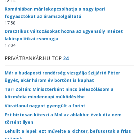
18:14
Romániában már lekapcsolhatja a nagy ipari
fogyasztókat az áramszolgáltató
17:58
Drasztikus változásokat hozna az Egyensúly Intézet
lakáspolitikai csomagja
17:04
PRIVÁTBANKÁR.HU TOP
24
Már a budapesti rendőrség vizsgálja Szijjártó Péter
ügyét, akár három év börtönt is kaphat
Tarr Zoltán: Miniszterként nincs beleszólásom a
közmédia mindennapi működésébe
Váratlanul nagyot gyengült a forint
Ezt biztosan kiteszi a Mol az ablakba: évek óta nem
történt ilyen
Lehullt a lepel: ezt művelte a Richter, befutottak a friss
számok