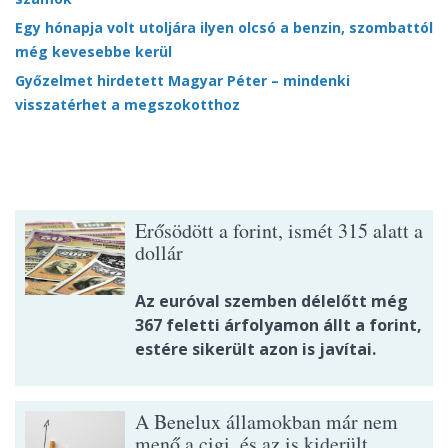
Egy hónapja volt utoljára ilyen olcsó a benzin, szombattól
még kevesebbe kerül
Győzelmet hirdetett Magyar Péter – mindenki
visszatérhet a megszokotthoz
Erősödött a forint, ismét 315 alatt a
dollár
Az euróval szemben délelőtt még
367 feletti árfolyamon állt a forint,
estére sikerült azon is javítai.
A Benelux államokban már nem
menő a cigi, és az is kiderült,