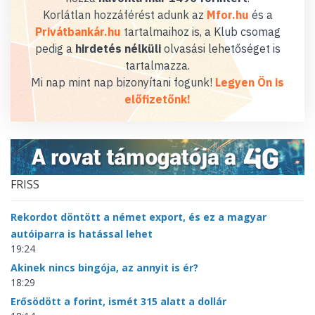
Korlátlan hozzáférést adunk az
Mfor.hu
és a
Privátbankár.hu
tartalmaihoz is, a Klub csomag
pedig a
hirdetés nélküli
olvasási lehetőséget is
tartalmazza.
Mi nap mint nap bizonyítani fogunk!
Legyen Ön is
előfizetőnk!
FRISS
Rekordot döntött a német export, és ez a magyar
autóiparra is hatással lehet
19:24
Akinek nincs bingója, az annyit is ér?
18:29
Erősödött a forint, ismét 315 alatt a dollár