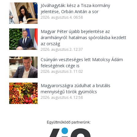
Jóváhagyták: kész a Tisza-kormány
jelentése, Orbán Anitán a sor
2026. augusztus 4. 06:58
Magyar Péter újabb bejelentése az
áramhiányról: hatalmas spórolásba kezdett
az ország
2026. augusztus 2. 12:37
Csúnyán veszteséges lett Matolcsy Ádám
feleségének cége is
2026. augusztus 3. 11:02
Magyarországra zúdulhat a brutális
mennyiségű török gyümölcs
2026. augusztus 4. 12:58
Együttműködő partnerünk: