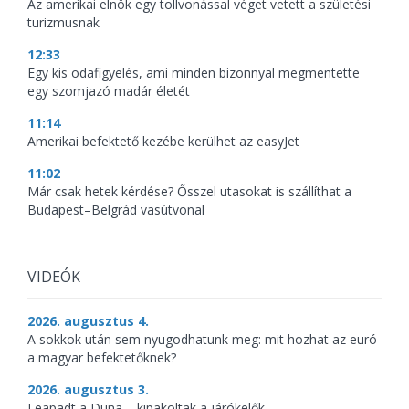
Az amerikai elnök egy tollvonással véget vetett a születési
turizmusnak
12:33
Egy kis odafigyelés, ami minden bizonnyal megmentette
egy szomjazó madár életét
11:14
Amerikai befektető kezébe kerülhet az easyJet
11:02
Már csak hetek kérdése? Ősszel utasokat is szállíthat a
Budapest–Belgrád vasútvonal
VIDEÓK
2026. augusztus 4.
A sokkok után sem nyugodhatunk meg: mit hozhat az euró
a magyar befektetőknek?
2026. augusztus 3.
Leapadt a Duna – kipakoltak a járókelők