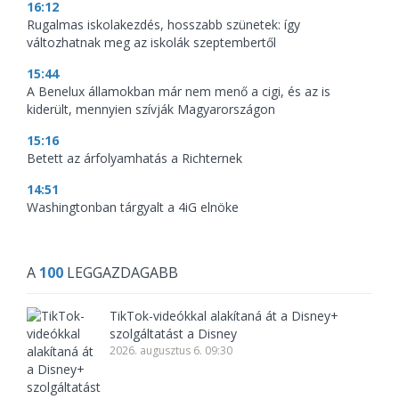
16:12
Rugalmas iskolakezdés, hosszabb szünetek: így
változhatnak meg az iskolák szeptembertől
15:44
A Benelux államokban már nem menő a cigi, és az is
kiderült, mennyien szívják Magyarországon
15:16
Betett az árfolyamhatás a Richternek
14:51
Washingtonban tárgyalt a 4iG elnöke
A
100
LEGGAZDAGABB
TikTok-videókkal alakítaná át a Disney+
szolgáltatást a Disney
2026. augusztus 6. 09:30