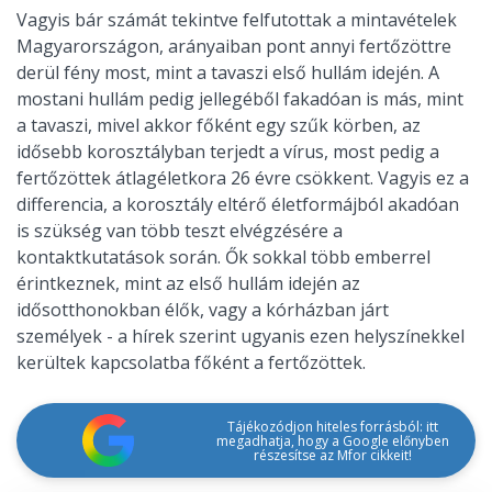
Vagyis bár számát tekintve felfutottak a mintavételek
Magyarországon, arányaiban pont annyi fertőzöttre
derül fény most, mint a tavaszi első hullám idején. A
mostani hullám pedig jellegéből fakadóan is más, mint
a tavaszi, mivel akkor főként egy szűk körben, az
idősebb korosztályban terjedt a vírus, most pedig a
fertőzöttek átlagéletkora 26 évre csökkent. Vagyis ez a
differencia, a korosztály eltérő életformájból akadóan
is szükség van több teszt elvégzésére a
kontaktkutatások során. Ők sokkal több emberrel
érintkeznek, mint az első hullám idején az
idősotthonokban élők, vagy a kórházban járt
személyek - a hírek szerint ugyanis ezen helyszínekkel
kerültek kapcsolatba főként a fertőzöttek.
Tájékozódjon hiteles forrásból: itt
megadhatja, hogy a Google előnyben
részesítse az Mfor cikkeit!