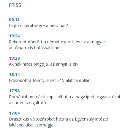
FRISS
06:11
Lejtőre kerül végre a benzinár?
19:24
Rekordot döntött a német export, és ez a magyar
autóiparra is hatással lehet
18:29
Akinek nincs bingója, az annyit is ér?
18:14
Erősödött a forint, ismét 315 alatt a dollár
17:58
Romániában már lekapcsolhatja a nagy ipari fogyasztókat
az áramszolgáltató
17:04
Drasztikus változásokat hozna az Egyensúly Intézet
lakáspolitikai csomagja