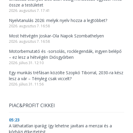
össze a testületet
2026. augusztus 7. 17:41
Nyelvtanulás 2026: melyik nyelv hozza a legtöbbet?
2026. augusztus 7. 16:58
Most hétvégén Joskar-Ola Napok Szombathelyen
2026. augusztus 7. 16:58
Motorbemutató és -sorsolás, rocklegendák, ingyen belépő
– ez lesz a hétvégén Diósgyőrben
2026. július 31. 12:10
Egy munkás tréfásan közölte Szopkó Tiborral, 2030-ra kész
lesz a vár – Tényleg csak viccelt?
2026. július 31. 11:56
PIAC&PROFIT CIKKEI
05:23
A láthatatlan iparág: így lehetne javítani a menzai és a
kórházi étkeztetést