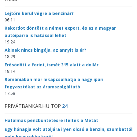
Lejtőre kerül végre a benzinár?
06:11
Rekordot döntött a német export, és ez a magyar
autóiparra is hatással lehet
19:24
Akinek nincs bingója, az annyit is ér?
18:29
Erősödött a forint, ismét 315 alatt a dollár
18:14
Romániában már lekapcsolhatja a nagy ipari
fogyasztókat az áramszolgáltató
17:58
PRIVÁTBANKÁR.HU TOP
24
Hatalmas pénzbüntetésre ítélték a Metát
Egy hónapja volt utoljára ilyen olcsó a benzin, szombattól
még kevesebbe kerül