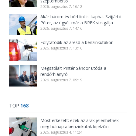
szeptembertől
2026. augusztus 7. 16:12
Akár három év börtönt is kaphat Szijjártó
Péter, az ügyét már a BRFK vizsgálja
2026. augusztus 7. 14:16
Folytatódik az áreső a benzinkutakon
2026. augusztus 7. 13:16
Megszólalt Pintér Sándor utóda a
rendőrhiányról
2026. augusztus 7. 09:19
TOP
168
Most érkezett: ezek az árak jelenhetnek
meg holnap a benzinkutak kijelzőin
2026. augusztus 4. 11:24