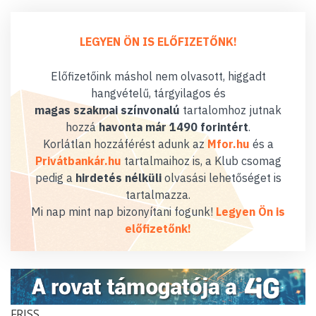
LEGYEN ÖN IS ELŐFIZETŐNK!
Előfizetőink máshol nem olvasott, higgadt
hangvételű, tárgyilagos és
magas szakmai színvonalú
tartalomhoz jutnak
hozzá
havonta már 1490 forintért
.
Korlátlan hozzáférést adunk az
Mfor.hu
és a
Privátbankár.hu
tartalmaihoz is, a Klub csomag
pedig a
hirdetés nélküli
olvasási lehetőséget is
tartalmazza.
Mi nap mint nap bizonyítani fogunk!
Legyen Ön is
előfizetőnk!
FRISS