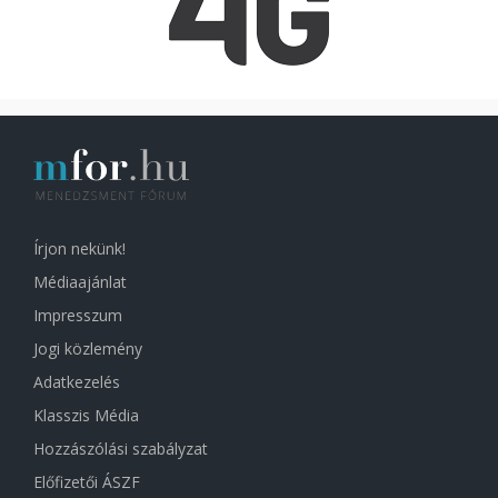
Írjon nekünk!
Médiaajánlat
Impresszum
Jogi közlemény
Adatkezelés
Klasszis Média
Hozzászólási szabályzat
Előfizetői ÁSZF