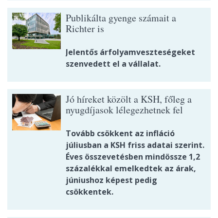
Publikálta gyenge számait a
Richter is
Jelentős árfolyamveszteségeket
szenvedett el a vállalat.
Jó híreket közölt a KSH, főleg a
nyugdíjasok lélegezhetnek fel
Tovább csökkent az infláció
júliusban a KSH friss adatai szerint.
Éves összevetésben mindössze 1,2
százalékkal emelkedtek az árak,
júniushoz képest pedig
csökkentek.