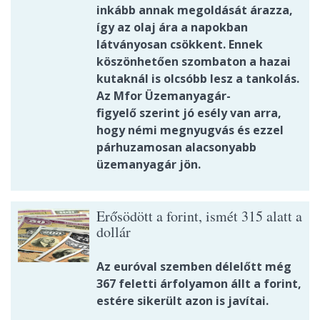
inkább annak megoldását árazza,
így az olaj ára a napokban
látványosan csökkent. Ennek
köszönhetően szombaton a hazai
kutaknál is olcsóbb lesz a tankolás.
Az Mfor Üzemanyagár-
figyelő szerint jó esély van arra,
hogy némi megnyugvás és ezzel
párhuzamosan alacsonyabb
üzemanyagár jön.
Erősödött a forint, ismét 315 alatt a
dollár
Az euróval szemben délelőtt még
367 feletti árfolyamon állt a forint,
estére sikerült azon is javítai.