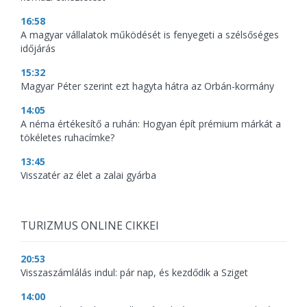
16:58
A magyar vállalatok működését is fenyegeti a szélsőséges
időjárás
15:32
Magyar Péter szerint ezt hagyta hátra az Orbán-kormány
14:05
A néma értékesítő a ruhán: Hogyan épít prémium márkát a
tökéletes ruhacímke?
13:45
Visszatér az élet a zalai gyárba
TURIZMUS ONLINE CIKKEI
20:53
Visszaszámlálás indul: pár nap, és kezdődik a Sziget
14:00