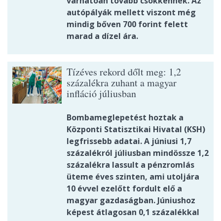
várhatóan tovább csökkennek. Az
autópályák mellett viszont még
mindig bőven 700 forint felett
marad a dízel ára.
Tízéves rekord dőlt meg: 1,2
százalékra zuhant a magyar
infláció júliusban
Bombameglepetést hoztak a
Központi Statisztikai Hivatal (KSH)
legfrissebb adatai. A júniusi 1,7
százalékról júliusban mindössze 1,2
százalékra lassult a pénzromlás
üteme éves szinten, ami utoljára
10 évvel ezelőtt fordult elő a
magyar gazdaságban. Júniushoz
képest átlagosan 0,1 százalékkal