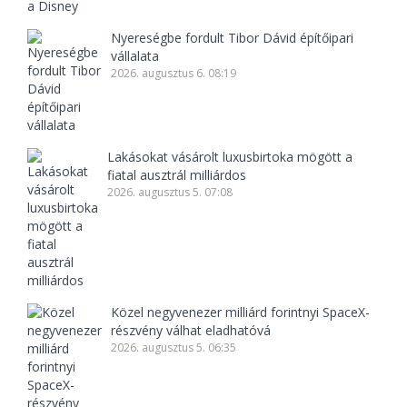
Nyereségbe fordult Tibor Dávid építőipari
vállalata
2026. augusztus 6. 08:19
Lakásokat vásárolt luxusbirtoka mögött a
fiatal ausztrál milliárdos
2026. augusztus 5. 07:08
Közel negyvenezer milliárd forintnyi SpaceX-
részvény válhat eladhatóvá
2026. augusztus 5. 06:35