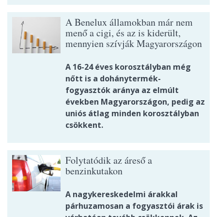
A Benelux államokban már nem
menő a cigi, és az is kiderült,
mennyien szívják Magyarországon
A 16-24 éves korosztályban még
nőtt is a dohánytermék-
fogyasztók aránya az elmúlt
években Magyarországon, pedig az
uniós átlag minden korosztályban
csökkent.
Folytatódik az áreső a
benzinkutakon
A nagykereskedelmi árakkal
párhuzamosan a fogyasztói árak is