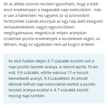
Az az állítás viszont részben igazolható, hogy a több
teszt eredményezi a magasabb napi esetszámot - más
is van a háttérben. Ha ugyanis az új azonosított
fertőzöttek számát elosztjuk az egy nap alatt elvégzett
mintavételekével, vagyis egyszerűbben
megfogalmazva, megnézzük milyen arányban
születnek pozitív eredmények a tesztelések végén, az
látható, hogy ez egyáltalán nem ad kiugró értéket.
Az első hullám idején 3-7 százalék közötti volt a
napi pozitív tesztek aránya, a rekord április 10-én
volt, 9,9 százalék, előtte március 17-e hozott
kiemelkedő arányt, 9,4 százalékot. Az elmúlt
időszak felfutó napi esetszámai mellett a pozitív
tesztek aránya ezúttal is 4-7 százalék között
mozog napi szinten.