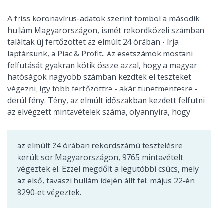
A friss koronavírus-adatok szerint tombol a második
hullám Magyarországon, ismét rekordközeli számban
találtak új fertőzöttet az elmúlt 24 órában - írja
laptársunk, a Piac & Profit.. Az esetszámok mostani
felfutását gyakran kötik össze azzal, hogy a magyar
hatóságok nagyobb számban kezdtek el teszteket
végezni, így több fertőzöttre - akár tünetmentesre -
derül fény. Tény, az elmúlt időszakban kezdett felfutni
az elvégzett mintavételek száma, olyannyira, hogy
az elmúlt 24 órában rekordszámú tesztelésre
került sor Magyarországon, 9765 mintavételt
végeztek el. Ezzel megdőlt a legutóbbi csúcs, mely
az első, tavaszi hullám idején állt fel: május 22-én
8290-et végeztek.