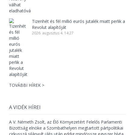
Tizenhét és fél millió eurós jutalék miatt perlik a
Revolut alapítóját
2026. augusztus 4. 14:27
TOVÁBBI HÍREK >
A VIDÉK HÍREI
A V. Németh Zsolt, az Élő Környezetért Felelős Parlamenti
Bizottság elnöke a Szombathelyen megtartott pártpolitikai
cirkusszá silányult ülés után eddig mindössze egyszer hívta