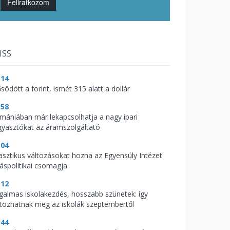
Feliratkozom
ISS
:14
södött a forint, ismét 315 alatt a dollár
:58
mániában már lekapcsolhatja a nagy ipari
gyasztókat az áramszolgáltató
:04
asztikus változásokat hozna az Egyensúly Intézet
káspolitikai csomagja
:12
galmas iskolakezdés, hosszabb szünetek: így
ltozhatnak meg az iskolák szeptembertől
:44