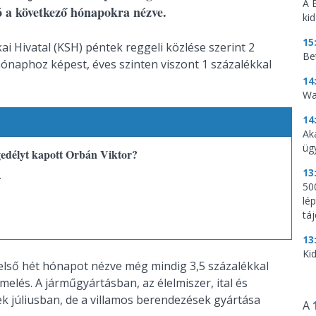
A 
ó a következő hónapokra nézve.
ki
15
ai Hivatal (KSH) péntek reggeli közlése szerint 2
Be
 hónaphoz képest, éves szinten viszont 1 százalékkal
14
Wa
14
Ak
üg
gedélyt kapott Orbán Viktor?
13
.
500
lé
tá
13
Kid
 első hét hónapot nézve még mindig 3,5 százalékkal
melés. A járműgyártásban, az élelmiszer, ital és
júliusban, de a villamos berendezések gyártása
A