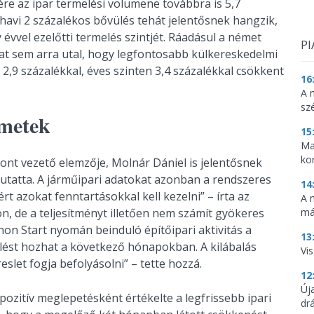
re az ipar termelési volumene továbbra is 5,7
 havi 2 százalékos bővülés tehát jelentősnek hangzik,
évvel ezelőtti termelés szintjét. Ráadásul a német
PI
t sem arra utal, hogy legfontosabb külkereskedelmi
2,9 százalékkal, éves szinten 3,4 százalékkal csökkent
16
A 
sz
émetek
15
Ma
ko
nt vezető elemzője, Molnár Dániel is jelentősnek
 mutatta. A járműipari adatokat azonban a rendszeres
14
rt azokat fenntartásokkal kell kezelni” – írta az
A 
on, de a teljesítményt illetően nem számít gyökeres
má
hon Start nyomán beinduló építőipari aktivitás a
13
lést hozhat a következő hónapokban. A kilábalás
Vis
let fogja befolyásolni” – tette hozzá.
12
Új
pozitív meglepetésként értékelte a legfrissebb ipari
dr