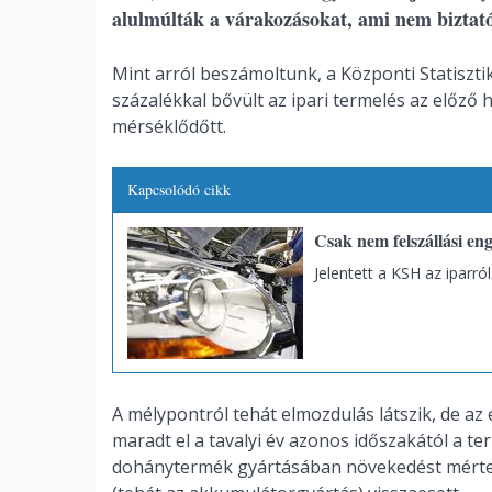
alulmúlták a várakozásokat, ami nem biztat
Mint arról beszámoltunk, a Központi Statisztik
százalékkal bővült az ipari termelés az előző
mérséklődőtt.
Kapcsolódó cikk
Csak nem felszállási en
Jelentett a KSH az iparról
A mélypontról tehát elmozdulás látszik, de az
maradt el a tavalyi év azonos időszakától a ter
dohánytermék gyártásában növekedést mértek 