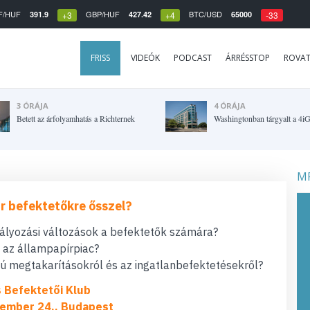
F/HUF
GBP/HUF
BTC/USD
391.9
427.42
65000
+3
+4
-33
FRISS
VIDEÓK
PODCAST
ÁRRÉSSTOP
ROVA
3 ÓRÁJA
4 ÓRÁJA
Betett az árfolyamhatás a Richternek
Washingtonban tárgyalt a 4i
MF
r befektetőkre ősszel?
bályozási változások a befektetők számára?
t az állampapírpiac?
 megtakarításokról és az ingatlanbefektetésekről?
s Befektetői Klub
ember 24., Budapest