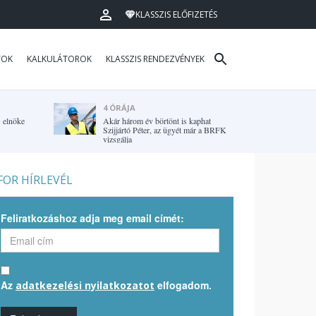
KLASSZIS ELŐFIZETÉS
TOK
KALKULÁTOROK
KLASSZIS RENDEZVÉNYEK
4 ÓRÁJA
G elnöke
Akár három év börtönt is kaphat
Szijjártó Péter, az ügyét már a BRFK
vizsgálja
OR HÍRLEVÉL
Feliratkozáshoz adja meg email címét:
Az
elfogadom.
adatkezelési nyilatkozatot