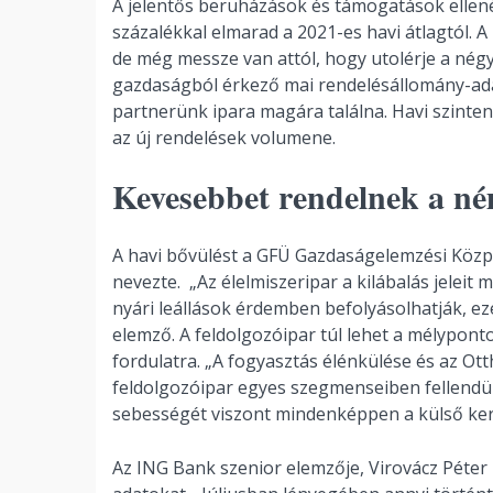
A jelentős beruházások és támogatások ellené
százalékkal elmarad a 2021-es havi átlagtól. A
de még messze van attól, hogy utolérje a négy 
gazdaságból érkező mai rendelésállomány-ada
partnerünk ipara magára találna. Havi szinten 
az új rendelések volumene.
Kevesebbet rendelnek a n
A havi bővülést a GFÜ Gazdaságelemzési Közpo
nevezte. „Az élelmiszeripar a kilábalás jeleit
nyári leállások érdemben befolyásolhatják, ezé
elemző. A feldolgozóipar túl lehet a mélypont
fordulatra. „A fogyasztás élénkülése és az Ott
feldolgozóipar egyes szegmenseiben fellendü
sebességét viszont mindenképpen a külső keres
Az ING Bank szenior elemzője, Virovácz Péter 