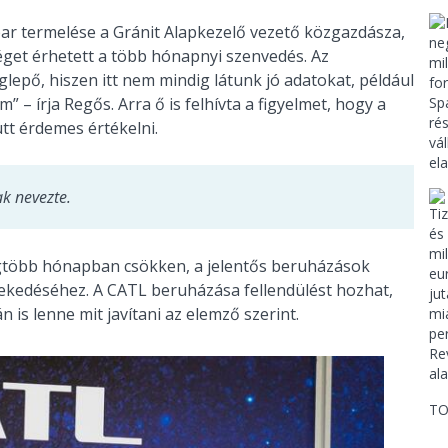
ar termelése a Gránit Alapkezelő vezető közgazdásza,
éget érhetett a több hónapnyi szenvedés. Az
epő, hiszen itt nem mindig látunk jó adatokat, például
m” – írja Regős. Arra ő is felhívta a figyelmet, hogy a
ütt érdemes értékelni.
ak nevezte.
gtöbb hónapban csökken, a jelentős beruházások
ekedéséhez. A CATL beruházása fellendülést hozhat,
 is lenne mit javítani az elemző szerint.
TO