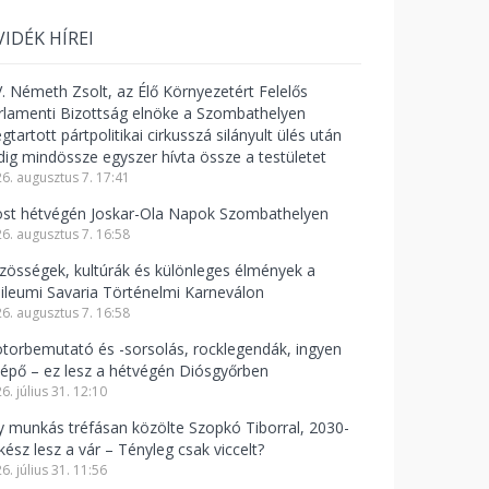
VIDÉK HÍREI
V. Németh Zsolt, az Élő Környezetért Felelős
rlamenti Bizottság elnöke a Szombathelyen
tartott pártpolitikai cirkusszá silányult ülés után
dig mindössze egyszer hívta össze a testületet
6. augusztus 7. 17:41
st hétvégén Joskar-Ola Napok Szombathelyen
6. augusztus 7. 16:58
zösségek, kultúrák és különleges élmények a
bileumi Savaria Történelmi Karneválon
6. augusztus 7. 16:58
torbemutató és -sorsolás, rocklegendák, ingyen
lépő – ez lesz a hétvégén Diósgyőrben
6. július 31. 12:10
y munkás tréfásan közölte Szopkó Tiborral, 2030-
kész lesz a vár – Tényleg csak viccelt?
6. július 31. 11:56