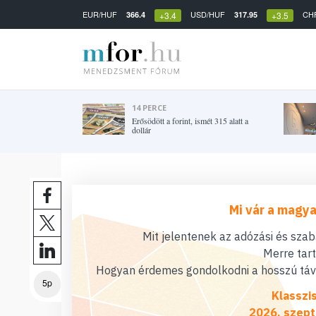
EUR/HUF
USD/HUF
CH
366.4
317.95
+3.4
+3.5
14 PERCE
Erősödött a forint, ismét 315 alatt a
dollár
Mi vár a magya
Mit jelentenek az adózási és sza
Merre tar
Hogyan érdemes gondolkodni a hosszú távú
5p
Klasszi
2026. szept