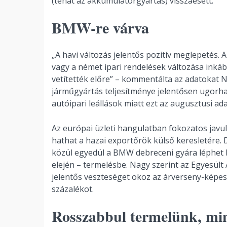
(tehát az akkumulátorgyártás) visszaesett.
BMW-re várva
„A havi változás jelentős pozitív meglepetés. 
vagy a német ipari rendelések változása inkáb
vetítették előre” – kommentálta az adatokat 
járműgyártás teljesítménye jelentősen ugorhat
autóipari leállások miatt ezt az augusztusi ad
Az európai üzleti hangulatban fokozatos jav
hathat a hazai exportőrök külső keresletére. D
közül egyedül a BMW debreceni gyára léphet be
elején – termelésbe. Nagy szerint az Egyesü
jelentős veszteséget okoz az árverseny-képes
százalékot.
Rosszabbul termelünk, min