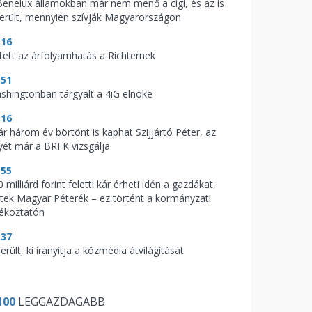
Benelux államokban már nem menő a cigi, és az is
derült, mennyien szívják Magyarországon
:16
tett az árfolyamhatás a Richternek
:51
shingtonban tárgyalt a 4iG elnöke
:16
ár három év börtönt is kaphat Szijjártó Péter, az
yét már a BRFK vizsgálja
:55
 milliárd forint feletti kár érheti idén a gazdákat,
ptek Magyar Péterék – ez történt a kormányzati
jékoztatón
:37
erült, ki irányítja a közmédia átvilágítását
100
LEGGAZDAGABB