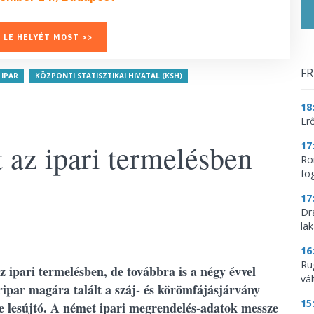
 LE HELYÉT MOST >>
FR
IPAR
KÖZPONTI STATISZTIKAI HIVATAL (KSH)
18
Erő
 az ipari termelésben
17
Ro
fo
17
Dr
la
16
Ru
az ipari termelésben, de továbbra is a négy évvel
vá
zeripar magára talált a száj- és körömfájásjárvány
15
e lesújtó. A német ipari megrendelés-adatok messze