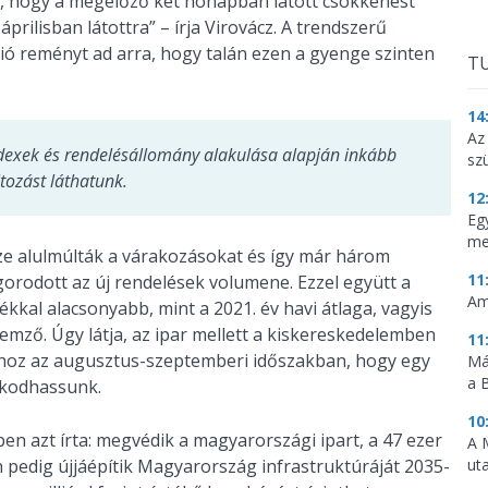
t, hogy a megelőző két hónapban látott csökkenést
áprilisban látottra” – írja Virovácz. A trendszerű
ió reményt ad arra, hogy talán ezen a gyenge szinten
TU
14
Az
ndexek és rendelésállomány alakulása alapján inkább
sz
tozást láthatunk.
12
Eg
me
e alulmúlták a várakozásokat és így már három
11
rodott az új rendelések volumene. Ezzel együtt a
Am
kkal alacsonyabb, mint a 2021. év havi átlaga, vagyis
elemző. Úgy látja, az ipar mellett a kiskereskedelemben
11
ahhoz az augusztus-szeptemberi időszakban, hogy egy
Má
a 
akodhassunk.
10
 azt írta: megvédik a magyarországi ipart, a 47 ezer
A 
n pedig újjáépítik Magyarország infrastruktúráját 2035-
ut