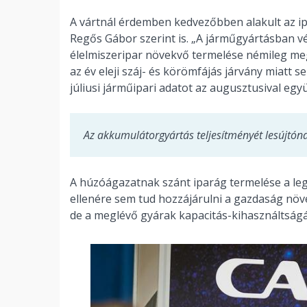
A vártnál érdemben kedvezőbben alakult az ip
Regős Gábor szerint is. „A járműgyártásban v
élelmiszeripar növekvő termelése némileg megl
az év eleji száj- és körömfájás járvány miatt se
júliusi járműipari adatot az augusztusival egy
Az akkumulátorgyártás teljesítményét lesújtón
A húzóágazatnak szánt iparág termelése a le
ellenére sem tud hozzájárulni a gazdaság növ
de a meglévő gyárak kapacitás-kihasználtságán