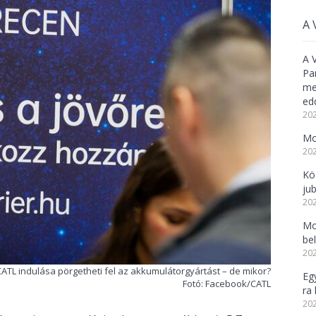
A 
A 
Pa
meg
ed
202
Mo
202
Kö
ju
202
Mo
be
202
CATL indulása pörgetheti fel az akkumulátorgyártást – de mikor?
Eg
Fotó: Facebook/CATL
ra 
202