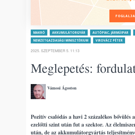
FOGLALJA
MAKRÓ
AKKUMULÁTORGYÁR
AUTÓPIAC, JÁRMŰIPAR
NEMZETGAZDASÁGI MINISZTÉRIUM
VIROVÁCZ PÉTER
2025. SZEPTEMBER 5. 11:13
Meglepetés: fordulat
Vámosi Ágoston
Pozitív csalódás a havi 2 százalékos bővülés 
ezelőtti szint után fut a szektor. Az élelmis
után, de az akkumulátorgyártás teljesítmény