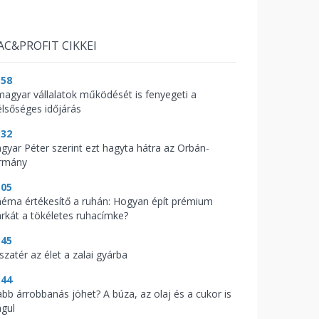
AC&PROFIT CIKKEI
:58
magyar vállalatok működését is fenyegeti a
élsőséges időjárás
:32
gyar Péter szerint ezt hagyta hátra az Orbán-
rmány
:05
néma értékesítő a ruhán: Hogyan épít prémium
rkát a tökéletes ruhacímke?
:45
szatér az élet a zalai gyárba
:44
abb árrobbanás jöhet? A búza, az olaj és a cukor is
águl