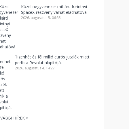
Közel negyvenezer milliárd forintnyi
SpaceX-részvény válhat eladhatóvá
2026. augusztus 5. 06:35
Tizenhét és fél millió eurós jutalék miatt
perlik a Revolut alapítóját
2026. augusztus 4. 14:27
VÁBBI HÍREK >