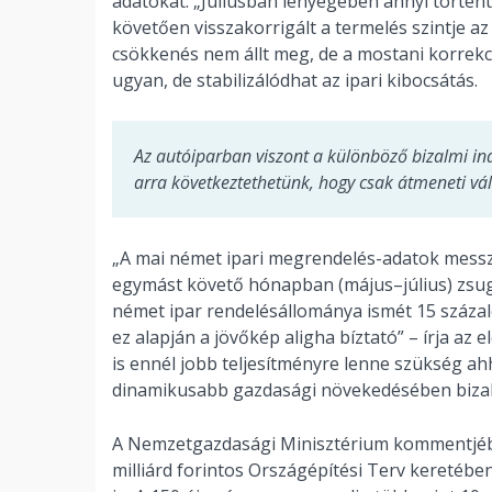
adatokat. „Júliusban lényegében annyi történ
követően visszakorrigált a termelés szintje az 
csökkenés nem állt meg, de a mostani korrekc
ugyan, de stabilizálódhat az ipari kibocsátás.
Az autóiparban viszont a különböző bizalmi i
arra következtethetünk, hogy csak átmeneti vál
„A mai német ipari megrendelés-adatok messz
egymást követő hónapban (május–július) zsugo
német ipar rendelésállománya ismét 15 százalé
ez alapján a jövőkép aligha bíztató” – írja az 
is ennél jobb teljesítményre lenne szükség 
dinamikusabb gazdasági növekedésében biz
A Nemzetgazdasági Minisztérium kommentjében
milliárd forintos Országépítési Terv keretébe