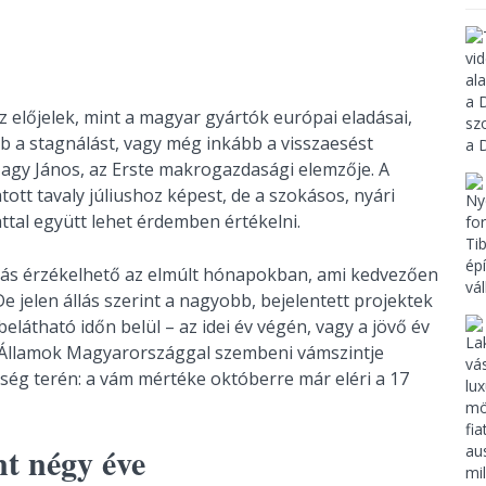
Az előjelek, mint a magyar gyártók európai eladásai,
b a stagnálást, vagy még inkább a visszaesést
Nagy János, az Erste makrogazdasági elemzője. A
ott tavaly júliushoz képest, de a szokásos, nyári
attal együtt lehet érdemben értékelni.
ulás érzékelhető az elmúlt hónapokban, ami kedvezően
e jelen állás szerint a nagyobb, bejelentett projektek
látható időn belül – az idei év végén, vagy a jövő év
lt Államok Magyarországgal szembeni vámszintje
ség terén: a vám mértéke októberre már eléri a 17
t négy éve