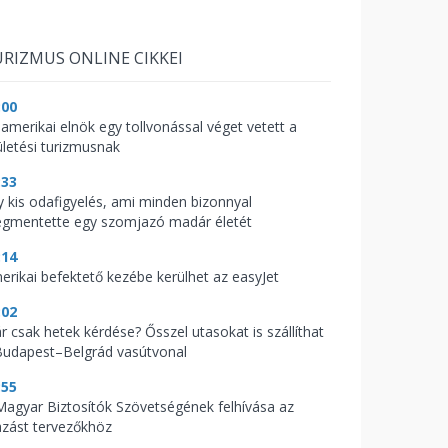
RIZMUS ONLINE CIKKEI
:00
 amerikai elnök egy tollvonással véget vetett a
ületési turizmusnak
:33
y kis odafigyelés, ami minden bizonnyal
gmentette egy szomjazó madár életét
:14
erikai befektető kezébe kerülhet az easyJet
:02
r csak hetek kérdése? Ősszel utasokat is szállíthat
Budapest–Belgrád vasútvonal
:55
Magyar Biztosítók Szövetségének felhívása az
azást tervezőkhöz