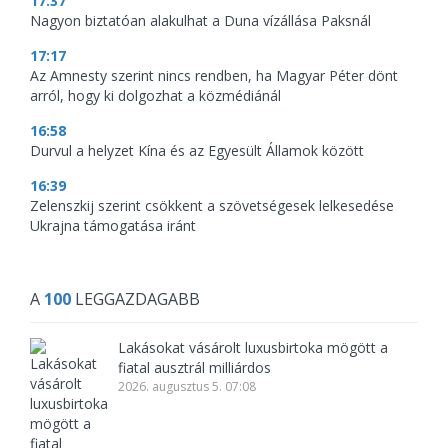
17:37
Nagyon biztatóan alakulhat a Duna vízállása Paksnál
17:17
Az Amnesty szerint nincs rendben, ha Magyar Péter dönt
arról, hogy ki dolgozhat a közmédiánál
16:58
Durvul a helyzet Kína és az Egyesült Államok között
16:39
Zelenszkij szerint csökkent a szövetségesek lelkesedése
Ukrajna támogatása iránt
A
100
LEGGAZDAGABB
Lakásokat vásárolt luxusbirtoka mögött a
fiatal ausztrál milliárdos
2026. augusztus 5. 07:08