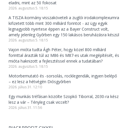
eladni, mint az 50 fokosat
2026. augusztus 5. 18:15
A TISZA-kormány visszaköveteli a zuglói irodakomplexumra
kifizetett több mint 300 milliárd forintot - az ügy egyik
legnagyobb nyertese éppen az a Bayer Construct volt,
amely jelenleg Győrben egy 150 lakásos beruházásra készül
2026. augusztus 5. 18:15
Vajon mióta tudta Ágh Péter, hogy közel 800 milliárd
forinttal árazták túl az M86 és M87-es utak megépítését, és
mióta haknizott a fejlesztéssel ennek a tudatában?
2026. augusztus 5. 18:15
Motorbemutató és -sorsolás, rocklegendák, ingyen belépő
– ez lesz a hétvégén Diósgyőrben
2026. július 31. 12:10
Egy munkás tréfásan közölte Szopkó Tiborral, 2030-ra kész
lesz a vár – Tényleg csak viccelt?
2026. július 31. 11:56