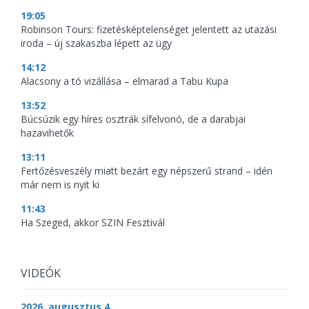
19:05
Robinson Tours: fizetésképtelenséget jelentett az utazási
iroda – új szakaszba lépett az ügy
14:12
Alacsony a tó vizállása – elmarad a Tabu Kupa
13:52
Búcsúzik egy híres osztrák sífelvonó, de a darabjai
hazavihetők
13:11
Fertőzésveszély miatt bezárt egy népszerű strand – idén
már nem is nyit ki
11:43
Ha Szeged, akkor SZIN Fesztivál
VIDEÓK
2026. augusztus 4.