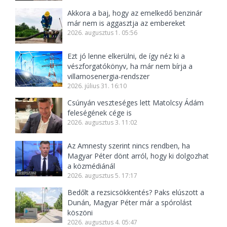
Akkora a baj, hogy az emelkedő benzinár
már nem is aggasztja az embereket
2026. augusztus 1. 05:56
Ezt jó lenne elkerülni, de így néz ki a
vészforgatókönyv, ha már nem bírja a
villamosenergia-rendszer
2026. július 31. 16:10
Csúnyán veszteséges lett Matolcsy Ádám
feleségének cége is
2026. augusztus 3. 11:02
Az Amnesty szerint nincs rendben, ha
Magyar Péter dönt arról, hogy ki dolgozhat
a közmédiánál
2026. augusztus 5. 17:17
Bedőlt a rezsicsökkentés? Paks elúszott a
Dunán, Magyar Péter már a spórolást
köszöni
2026. augusztus 4. 05:47