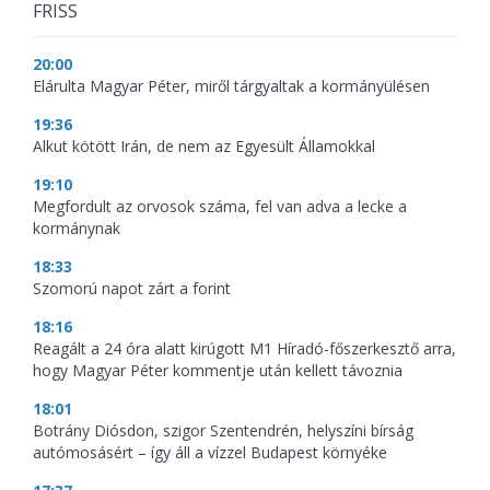
FRISS
20:00
Elárulta Magyar Péter, miről tárgyaltak a kormányülésen
19:36
Alkut kötött Irán, de nem az Egyesült Államokkal
19:10
Megfordult az orvosok száma, fel van adva a lecke a
kormánynak
18:33
Szomorú napot zárt a forint
18:16
Reagált a 24 óra alatt kirúgott M1 Híradó-főszerkesztő arra,
hogy Magyar Péter kommentje után kellett távoznia
18:01
Botrány Diósdon, szigor Szentendrén, helyszíni bírság
autómosásért – így áll a vízzel Budapest környéke