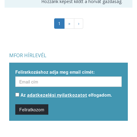
Hozzánk képest kilőtt a horvát gazdaság.
1
»
›
MFOR HÍRLEVÉL
Feliratkozáshoz adja meg email címét:
Az
elfogadom.
adatkezelési nyilatkozatot
Feliratkozom