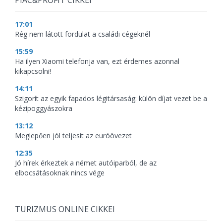
PIAC&PROFIT CIKKEI
17:01
Rég nem látott fordulat a családi cégeknél
15:59
Ha ilyen Xiaomi telefonja van, ezt érdemes azonnal
kikapcsolni!
14:11
Szigorít az egyik fapados légitársaság: külön díjat vezet be a
kézipoggyászokra
13:12
Meglepően jól teljesít az euróövezet
12:35
Jó hírek érkeztek a német autóiparból, de az
elbocsátásoknak nincs vége
TURIZMUS ONLINE CIKKEI