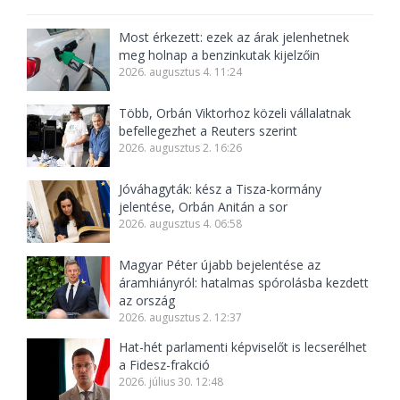
Most érkezett: ezek az árak jelenhetnek
meg holnap a benzinkutak kijelzőin
2026. augusztus 4. 11:24
Több, Orbán Viktorhoz közeli vállalatnak
befellegezhet a Reuters szerint
2026. augusztus 2. 16:26
Jóváhagyták: kész a Tisza-kormány
jelentése, Orbán Anitán a sor
2026. augusztus 4. 06:58
Magyar Péter újabb bejelentése az
áramhiányról: hatalmas spórolásba kezdett
az ország
2026. augusztus 2. 12:37
Hat-hét parlamenti képviselőt is lecserélhet
a Fidesz-frakció
2026. július 30. 12:48