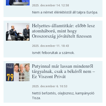
2025. december 14. 12:58
Nem a német élénkítéstől áll talpra Európa.
Helyettes-államtitkár: előbb lesz
atomháború, mint hogy
Oroszország jóvátételt fizessen
2025. december 11. 18:43
Ismét felborultak a számok.
Putyinnal már lassan mindenről
tárgyalnak, csak a békéről nem –
Ez Viszont Privát
2025. december 6. 10:53
Nettó befizetés, olajbiznisz, kampányoló
Tisza.