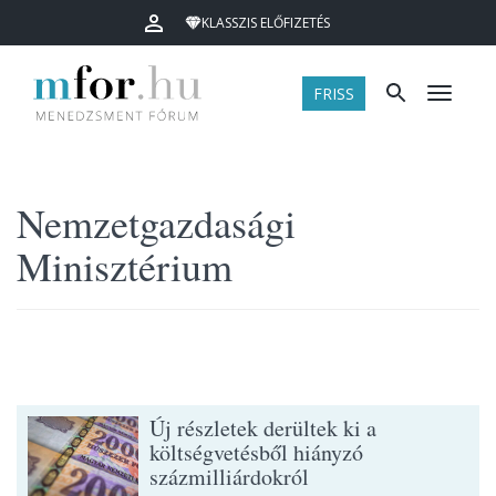
KLASSZIS ELŐFIZETÉS
FRISS
Menü
Nemzetgazdasági
Minisztérium
Új részletek derültek ki a
költségvetésből hiányzó
százmilliárdokról