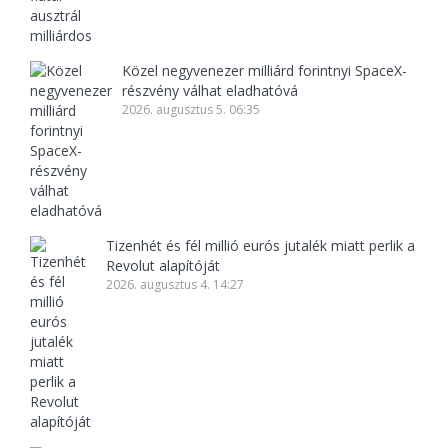
Közel negyvenezer milliárd forintnyi SpaceX-
részvény válhat eladhatóvá
2026. augusztus 5. 06:35
Tizenhét és fél millió eurós jutalék miatt perlik a
Revolut alapítóját
2026. augusztus 4. 14:27