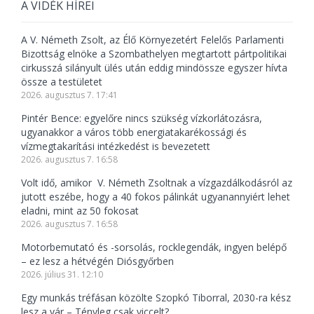
A VIDÉK HÍREI
A V. Németh Zsolt, az Élő Környezetért Felelős Parlamenti
Bizottság elnöke a Szombathelyen megtartott pártpolitikai
cirkusszá silányult ülés után eddig mindössze egyszer hívta
össze a testületet
2026. augusztus 7. 17:41
Pintér Bence: egyelőre nincs szükség vízkorlátozásra,
ugyanakkor a város több energiatakarékossági és
vízmegtakarítási intézkedést is bevezetett
2026. augusztus 7. 16:58
Volt idő, amikor V. Németh Zsoltnak a vízgazdálkodásról az
jutott eszébe, hogy a 40 fokos pálinkát ugyanannyiért lehet
eladni, mint az 50 fokosat
2026. augusztus 7. 16:58
Motorbemutató és -sorsolás, rocklegendák, ingyen belépő
– ez lesz a hétvégén Diósgyőrben
2026. július 31. 12:10
Egy munkás tréfásan közölte Szopkó Tiborral, 2030-ra kész
lesz a vár – Tényleg csak viccelt?