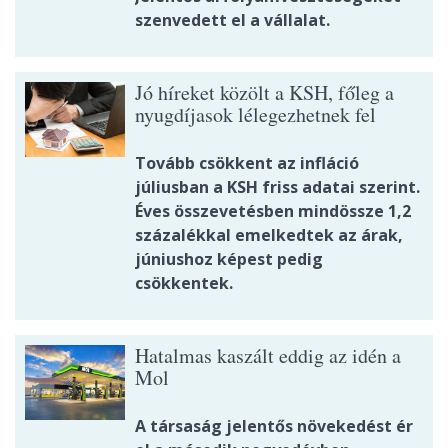
szenvedett el a vállalat.
Jó híreket közölt a KSH, főleg a
nyugdíjasok lélegezhetnek fel
Tovább csökkent az infláció
júliusban a KSH friss adatai szerint.
Éves összevetésben mindössze 1,2
százalékkal emelkedtek az árak,
júniushoz képest pedig
csökkentek.
Hatalmas kaszált eddig az idén a
Mol
A társaság jelentős növekedést ér