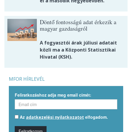
el a második negyedévben.
Döntő fontosságú adat érkezik a
magyar gazdaságról
A fogyasztói árak júliusi adatait
közli ma a Központi Statisztikai
Hivatal (KSH).
MFOR HÍRLEVÉL
Feliratkozáshoz adja meg email címét:
Az
elfogadom.
adatkezelési nyilatkozatot
Feliratkozom