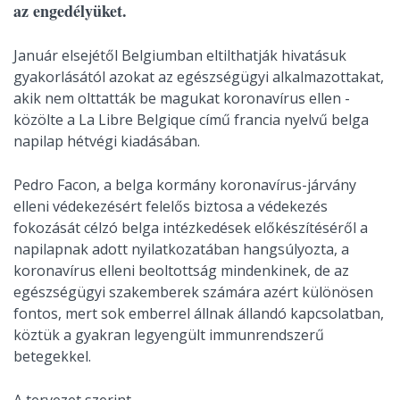
az engedélyüket.
Január elsejétől Belgiumban eltilthatják hivatásuk
gyakorlásától azokat az egészségügyi alkalmazottakat,
akik nem olttatták be magukat koronavírus ellen -
közölte a La Libre Belgique című francia nyelvű belga
napilap hétvégi kiadásában.
Pedro Facon, a belga kormány koronavírus-járvány
elleni védekezésért felelős biztosa a védekezés
fokozását célzó belga intézkedések előkészítéséről a
napilapnak adott nyilatkozatában hangsúlyozta, a
koronavírus elleni beoltottság mindenkinek, de az
egészségügyi szakemberek számára azért különösen
fontos, mert sok emberrel állnak állandó kapcsolatban,
köztük a gyakran legyengült immunrendszerű
betegekkel.