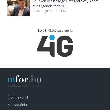
Csúnyán veszteséges lett Matolcsy Ádám
feleségének cége is
2026. augusztus 3. 11:02
Együttműködő partnerünk:
Írjon nekünk!
Médiaajánlat