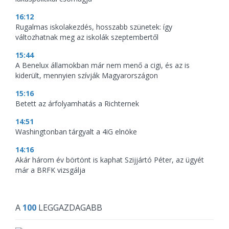
16:12
Rugalmas iskolakezdés, hosszabb szünetek: így
változhatnak meg az iskolák szeptembertől
15:44
A Benelux államokban már nem menő a cigi, és az is
kiderült, mennyien szívják Magyarországon
15:16
Betett az árfolyamhatás a Richternek
14:51
Washingtonban tárgyalt a 4iG elnöke
14:16
Akár három év börtönt is kaphat Szijjártó Péter, az ügyét
már a BRFK vizsgálja
A
100
LEGGAZDAGABB