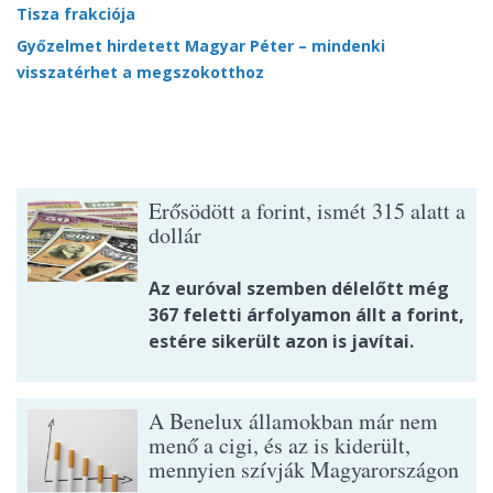
Tisza frakciója
Győzelmet hirdetett Magyar Péter – mindenki
visszatérhet a megszokotthoz
Erősödött a forint, ismét 315 alatt a
dollár
Az euróval szemben délelőtt még
367 feletti árfolyamon állt a forint,
estére sikerült azon is javítai.
A Benelux államokban már nem
menő a cigi, és az is kiderült,
mennyien szívják Magyarországon