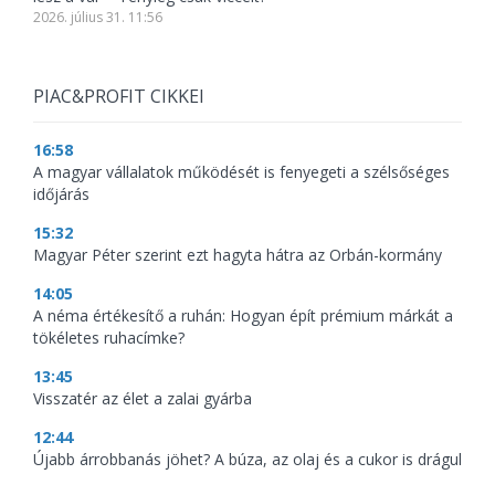
2026. július 31. 11:56
PIAC&PROFIT CIKKEI
16:58
A magyar vállalatok működését is fenyegeti a szélsőséges
időjárás
15:32
Magyar Péter szerint ezt hagyta hátra az Orbán-kormány
14:05
A néma értékesítő a ruhán: Hogyan épít prémium márkát a
tökéletes ruhacímke?
13:45
Visszatér az élet a zalai gyárba
12:44
Újabb árrobbanás jöhet? A búza, az olaj és a cukor is drágul