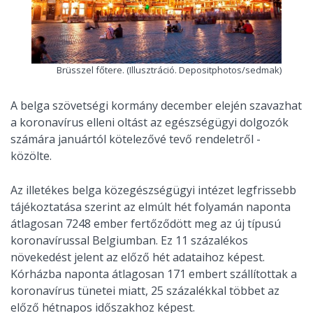
Brüsszel főtere. (Illusztráció. Depositphotos/sedmak)
A belga szövetségi kormány december elején szavazhat
a koronavírus elleni oltást az egészségügyi dolgozók
számára januártól kötelezővé tevő rendeletről -
közölte.
Az illetékes belga közegészségügyi intézet legfrissebb
tájékoztatása szerint az elmúlt hét folyamán naponta
átlagosan 7248 ember fertőződött meg az új típusú
koronavírussal Belgiumban. Ez 11 százalékos
növekedést jelent az előző hét adataihoz képest.
Kórházba naponta átlagosan 171 embert szállítottak a
koronavírus tünetei miatt, 25 százalékkal többet az
előző hétnapos időszakhoz képest.