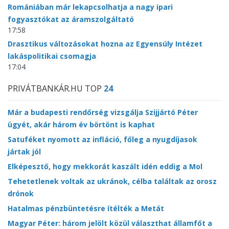
Romániában már lekapcsolhatja a nagy ipari
fogyasztókat az áramszolgáltató
17:58
Drasztikus változásokat hozna az Egyensúly Intézet
lakáspolitikai csomagja
17:04
PRIVÁTBANKÁR.HU TOP
24
Már a budapesti rendőrség vizsgálja Szijjártó Péter
ügyét, akár három év börtönt is kaphat
Satuféket nyomott az infláció, főleg a nyugdíjasok
jártak jól
Elképesztő, hogy mekkorát kaszált idén eddig a Mol
Tehetetlenek voltak az ukránok, célba találtak az orosz
drónok
Hatalmas pénzbüntetésre ítélték a Metát
Magyar Péter: három jelölt közül választhat államfőt a