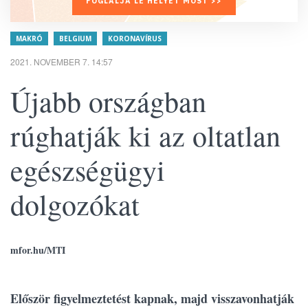
FOGLALJA LE HELYÉT MOST >>
MAKRÓ
BELGIUM
KORONAVÍRUS
2021. NOVEMBER 7. 14:57
Újabb országban
rúghatják ki az oltatlan
egészségügyi
dolgozókat
mfor.hu/MTI
Először figyelmeztetést kapnak, majd visszavonhatják