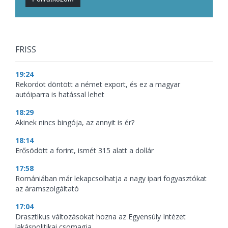
FRISS
19:24
Rekordot döntött a német export, és ez a magyar
autóiparra is hatással lehet
18:29
Akinek nincs bingója, az annyit is ér?
18:14
Erősödött a forint, ismét 315 alatt a dollár
17:58
Romániában már lekapcsolhatja a nagy ipari fogyasztókat
az áramszolgáltató
17:04
Drasztikus változásokat hozna az Egyensúly Intézet
lakáspolitikai csomagja