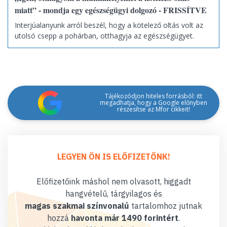
miatt” - mondja egy egészségügyi dolgozó - FRISSÍTVE
Interjúalanyunk arról beszél, hogy a kötelező oltás volt az
utolsó csepp a pohárban, otthagyja az egészségügyet.
Tájékozódjon hiteles forrásból: itt
megadhatja, hogy a Google előnyben
részesítse az Mfor cikkeit!
LEGYEN ÖN IS ELŐFIZETŐNK!
Előfizetőink máshol nem olvasott, higgadt
hangvételű, tárgyilagos és
magas szakmai színvonalú
tartalomhoz jutnak
hozzá
havonta már 1490 forintért
.