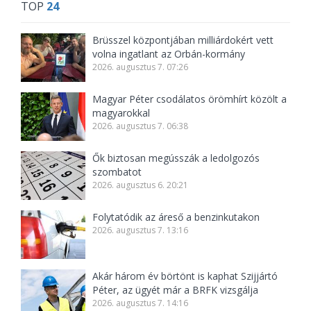
TOP
24
Brüsszel központjában milliárdokért vett
volna ingatlant az Orbán-kormány
2026. augusztus 7. 07:26
Magyar Péter csodálatos örömhírt közölt a
magyarokkal
2026. augusztus 7. 06:38
Ők biztosan megússzák a ledolgozós
szombatot
2026. augusztus 6. 20:21
Folytatódik az áreső a benzinkutakon
2026. augusztus 7. 13:16
Akár három év börtönt is kaphat Szijjártó
Péter, az ügyét már a BRFK vizsgálja
2026. augusztus 7. 14:16