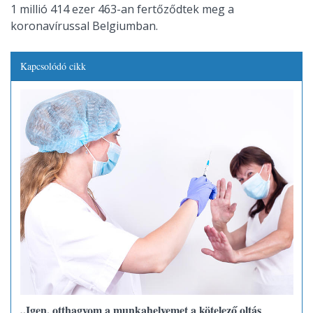
1 millió 414 ezer 463-an fertőződtek meg a
koronavírussal Belgiumban.
Kapcsolódó cikk
„Igen, otthagyom a munkahelyemet a kötelező oltás