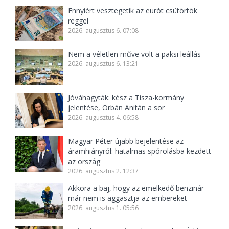
Ennyiért vesztegetik az eurót csütörtök
reggel
2026. augusztus 6. 07:08
Nem a véletlen műve volt a paksi leállás
2026. augusztus 6. 13:21
Jóváhagyták: kész a Tisza-kormány
jelentése, Orbán Anitán a sor
2026. augusztus 4. 06:58
Magyar Péter újabb bejelentése az
áramhiányról: hatalmas spórolásba kezdett
az ország
2026. augusztus 2. 12:37
Akkora a baj, hogy az emelkedő benzinár
már nem is aggasztja az embereket
2026. augusztus 1. 05:56