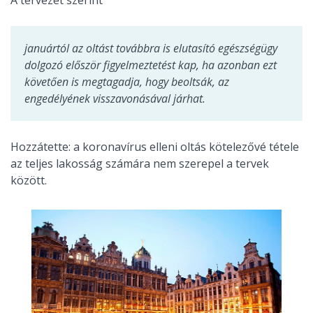
A tervezet szerint
januártól az oltást továbbra is elutasító egészségügy
dolgozó először figyelmeztetést kap, ha azonban ezt
követően is megtagadja, hogy beoltsák, az
engedélyének visszavonásával járhat.
Hozzátette: a koronavírus elleni oltás kötelezővé tétele
az teljes lakosság számára nem szerepel a tervek
között.