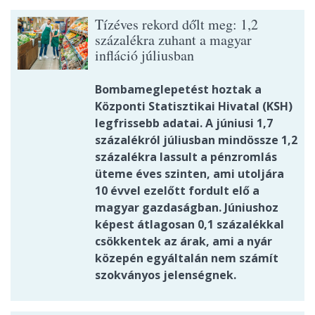
Tízéves rekord dőlt meg: 1,2
százalékra zuhant a magyar
infláció júliusban
Bombameglepetést hoztak a
Központi Statisztikai Hivatal (KSH)
legfrissebb adatai. A júniusi 1,7
százalékról júliusban mindössze 1,2
százalékra lassult a pénzromlás
üteme éves szinten, ami utoljára
10 évvel ezelőtt fordult elő a
magyar gazdaságban. Júniushoz
képest átlagosan 0,1 százalékkal
csökkentek az árak, ami a nyár
közepén egyáltalán nem számít
szokványos jelenségnek.