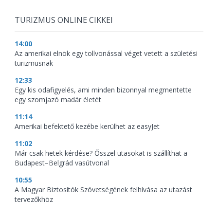
TURIZMUS ONLINE CIKKEI
14:00
Az amerikai elnök egy tollvonással véget vetett a születési
turizmusnak
12:33
Egy kis odafigyelés, ami minden bizonnyal megmentette
egy szomjazó madár életét
11:14
Amerikai befektető kezébe kerülhet az easyJet
11:02
Már csak hetek kérdése? Ősszel utasokat is szállíthat a
Budapest–Belgrád vasútvonal
10:55
A Magyar Biztosítók Szövetségének felhívása az utazást
tervezőkhöz