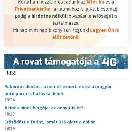
Korlátlan hozzáférést adunk az
Mfor.hu
és a
Privátbankár.hu
tartalmaihoz is, a Klub csomag
pedig a
hirdetés nélküli
olvasási lehetőséget is
tartalmazza.
Mi nap mint nap bizonyítani fogunk!
Legyen Ön is
előfizetőnk!
FRISS
Rekordot döntött a német export, és ez a magyar
autóiparra is hatással lehet
19:24
Akinek nincs bingója, az annyit is ér?
18:29
Erősödött a forint, ismét 315 alatt a dollár
18:14