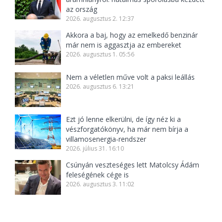
az ország
2026. augusztus 2. 12:37
Akkora a baj, hogy az emelkedő benzinár
már nem is aggasztja az embereket
2026. augusztus 1. 05:56
Nem a véletlen műve volt a paksi leállás
2026. augusztus 6. 13:21
Ezt jó lenne elkerülni, de így néz ki a
vészforgatókönyv, ha már nem bírja a
villamosenergia-rendszer
2026. július 31. 16:10
Csúnyán veszteséges lett Matolcsy Ádám
feleségének cége is
2026. augusztus 3. 11:02