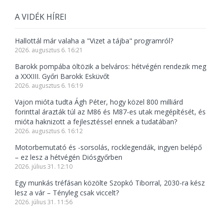
A VIDÉK HÍREI
Hallottál már valaha a "Vizet a tájba" programról?
2026. augusztus 6. 16:21
Barokk pompába öltözik a belváros: hétvégén rendezik meg
a XXXIII. Győri Barokk Esküvőt
2026. augusztus 6. 16:19
Vajon mióta tudta Ágh Péter, hogy közel 800 milliárd
forinttal árazták túl az M86 és M87-es utak megépítését, és
mióta haknizott a fejlesztéssel ennek a tudatában?
2026. augusztus 6. 16:12
Motorbemutató és -sorsolás, rocklegendák, ingyen belépő
– ez lesz a hétvégén Diósgyőrben
2026. július 31. 12:10
Egy munkás tréfásan közölte Szopkó Tiborral, 2030-ra kész
lesz a vár – Tényleg csak viccelt?
2026. július 31. 11:56