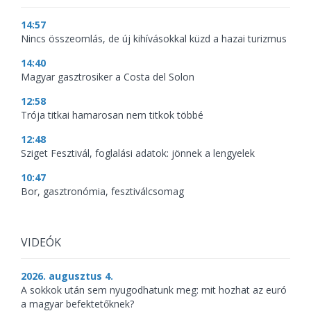
14:57
Nincs összeomlás, de új kihívásokkal küzd a hazai turizmus
14:40
Magyar gasztrosiker a Costa del Solon
12:58
Trója titkai hamarosan nem titkok többé
12:48
Sziget Fesztivál, foglalási adatok: jönnek a lengyelek
10:47
Bor, gasztronómia, fesztiválcsomag
VIDEÓK
2026. augusztus 4.
A sokkok után sem nyugodhatunk meg: mit hozhat az euró
a magyar befektetőknek?