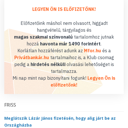
LEGYEN ÖN IS ELŐFIZETŐNK!
Előfizetőink máshol nem olvasott, higgadt
hangvételű, tárgyilagos és
magas szakmai színvonalú
tartalomhoz jutnak
hozzá
havonta már 1490 forintért
.
Korlátlan hozzáférést adunk az
Mfor.hu
és a
Privátbankár.hu
tartalmaihoz is, a Klub csomag
pedig a
hirdetés nélküli
olvasási lehetőséget is
tartalmazza.
Mi nap mint nap bizonyítani fogunk!
Legyen Ön is
előfizetőnk!
FRISS
Meglátszik Lázár János fizetésén, hogy alig járt be az
Országházba