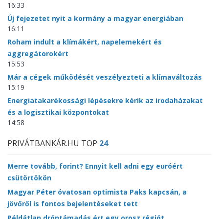
16:33
Új fejezetet nyit a kormány a magyar energiában
16:11
Roham indult a klímákért, napelemekért és
aggregátorokért
15:53
Már a cégek működését veszélyezteti a klímaváltozás
15:19
Energiatakarékossági lépésekre kérik az irodaházakat
és a logisztikai központokat
14:58
PRIVÁTBANKÁR.HU TOP
24
Merre tovább, forint? Ennyit kell adni egy euróért
csütörtökön
Magyar Péter óvatosan optimista Paks kapcsán, a
jövőről is fontos bejelentéseket tett
Példátlan dróntámadás ért egy orosz régiót