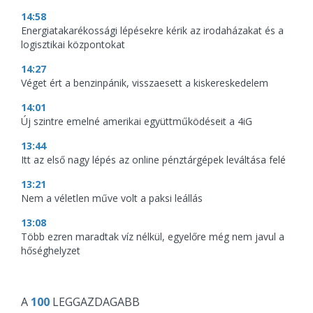
14:58
Energiatakarékossági lépésekre kérik az irodaházakat és a
logisztikai központokat
14:27
Véget ért a benzinpánik, visszaesett a kiskereskedelem
14:01
Új szintre emelné amerikai együttműködéseit a 4iG
13:44
Itt az első nagy lépés az online pénztárgépek leváltása felé
13:21
Nem a véletlen műve volt a paksi leállás
13:08
Több ezren maradtak víz nélkül, egyelőre még nem javul a
hőséghelyzet
A
100
LEGGAZDAGABB