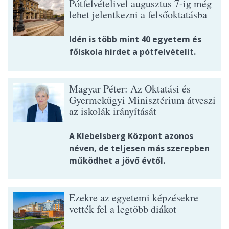
Pótfelvételivel augusztus 7-ig még
lehet jelentkezni a felsőoktatásba
Idén is több mint 40 egyetem és
főiskola hirdet a pótfelvételit.
Magyar Péter: Az Oktatási és
Gyermekügyi Minisztérium átveszi
az iskolák irányítását
A Klebelsberg Központ azonos
néven, de teljesen más szerepben
működhet a jövő évtől.
Ezekre az egyetemi képzésekre
vették fel a legtöbb diákot