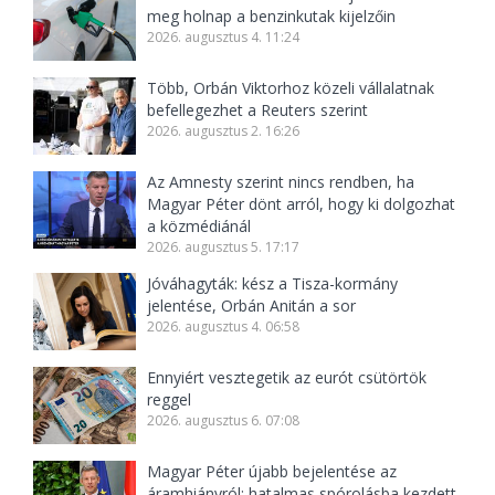
meg holnap a benzinkutak kijelzőin
2026. augusztus 4. 11:24
Több, Orbán Viktorhoz közeli vállalatnak
befellegezhet a Reuters szerint
2026. augusztus 2. 16:26
Az Amnesty szerint nincs rendben, ha
Magyar Péter dönt arról, hogy ki dolgozhat
a közmédiánál
2026. augusztus 5. 17:17
Jóváhagyták: kész a Tisza-kormány
jelentése, Orbán Anitán a sor
2026. augusztus 4. 06:58
Ennyiért vesztegetik az eurót csütörtök
reggel
2026. augusztus 6. 07:08
Magyar Péter újabb bejelentése az
áramhiányról: hatalmas spórolásba kezdett