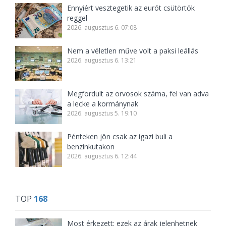
Ennyiért vesztegetik az eurót csütörtök
reggel
2026. augusztus 6. 07:08
Nem a véletlen műve volt a paksi leállás
2026. augusztus 6. 13:21
Megfordult az orvosok száma, fel van adva
a lecke a kormánynak
2026. augusztus 5. 19:10
Pénteken jön csak az igazi buli a
benzinkutakon
2026. augusztus 6. 12:44
TOP
168
Most érkezett: ezek az árak jelenhetnek