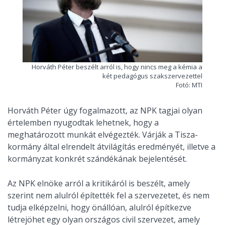
Horváth Péter beszélt arról is, hogy nincs meg a kémia a
két pedagógus szakszervezettel
Fotó: MTI
Horváth Péter úgy fogalmazott, az NPK tagjai olyan
értelemben nyugodtak lehetnek, hogy a
meghatározott munkát elvégezték. Várják a Tisza-
kormány által elrendelt átvilágítás eredményét, illetve a
kormányzat konkrét szándékának bejelentését.
Az NPK elnöke arról a kritikáról is beszélt, amely
szerint nem alulról építették fel a szervezetet, és nem
tudja elképzelni, hogy önállóan, alulról építkezve
létrejöhet egy olyan országos civil szervezet, amely