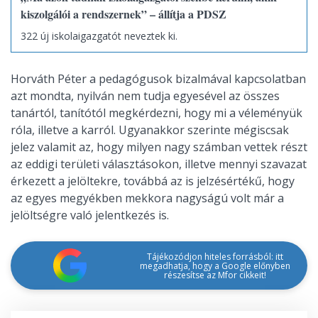
kiszolgálói a rendszernek” – állítja a PDSZ
322 új iskolaigazgatót neveztek ki.
Horváth Péter a pedagógusok bizalmával kapcsolatban
azt mondta, nyilván nem tudja egyesével az összes
tanártól, tanítótól megkérdezni, hogy mi a véleményük
róla, illetve a karról. Ugyanakkor szerinte mégiscsak
jelez valamit az, hogy milyen nagy számban vettek részt
az eddigi területi választásokon, illetve mennyi szavazat
érkezett a jelöltekre, továbbá az is jelzésértékű, hogy
az egyes megyékben mekkora nagyságú volt már a
jelöltségre való jelentkezés is.
Tájékozódjon hiteles forrásból: itt
megadhatja, hogy a Google előnyben
részesítse az Mfor cikkeit!