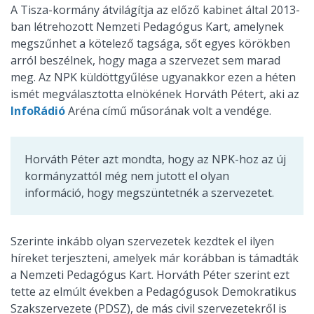
A Tisza-kormány átvilágítja az előző kabinet által 2013-
ban létrehozott Nemzeti Pedagógus Kart, amelynek
megszűnhet a kötelező tagsága, sőt egyes körökben
arról beszélnek, hogy maga a szervezet sem marad
meg. Az NPK küldöttgyűlése ugyanakkor ezen a héten
ismét megválasztotta elnökének Horváth Pétert, aki az
InfoRádió
Aréna című műsorának volt a vendége.
Horváth Péter azt mondta, hogy az NPK-hoz az új
kormányzattól még nem jutott el olyan
információ, hogy megszüntetnék a szervezetet.
Szerinte inkább olyan szervezetek kezdtek el ilyen
híreket terjeszteni, amelyek már korábban is támadták
a Nemzeti Pedagógus Kart. Horváth Péter szerint ezt
tette az elmúlt években a Pedagógusok Demokratikus
Szakszervezete (PDSZ), de más civil szervezetekről is