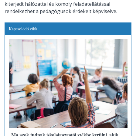
kiterjedt hálózattal és komoly feladatellátással
rendelkezhet a pedagógusok érdekeit képviselve.
Kapcsolódó cikk
„Ma azok tudnak iskolaigazgatói székbe kerülni, akik