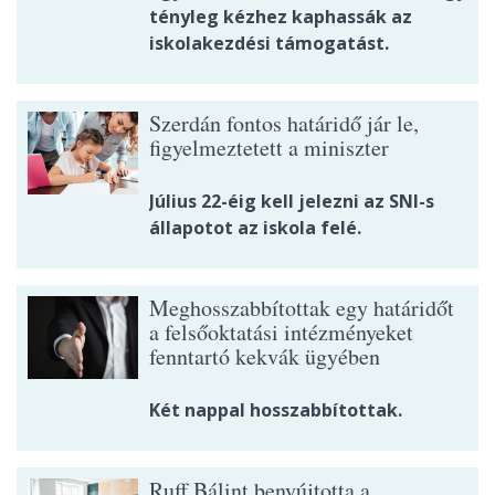
tényleg kézhez kaphassák az
iskolakezdési támogatást.
Szerdán fontos határidő jár le,
figyelmeztetett a miniszter
Július 22-éig kell jelezni az SNI-s
állapotot az iskola felé.
Meghosszabbítottak egy határidőt
a felsőoktatási intézményeket
fenntartó kekvák ügyében
Két nappal hosszabbítottak.
Ruff Bálint benyújtotta a