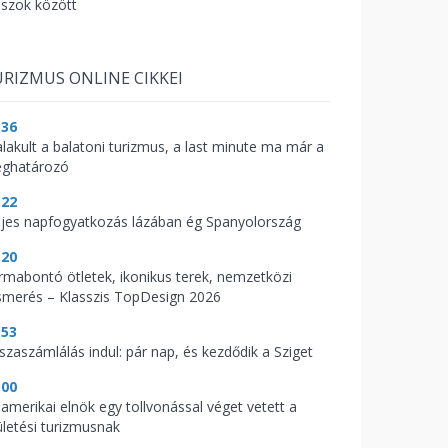
aszok között
RIZMUS ONLINE CIKKEI
:36
alakult a balatoni turizmus, a last minute ma már a
ghatározó
:22
ljes napfogyatkozás lázában ég Spanyolország
:20
rmabontó ötletek, ikonikus terek, nemzetközi
ismerés – Klasszis TopDesign 2026
:53
sszaszámlálás indul: pár nap, és kezdődik a Sziget
:00
 amerikai elnök egy tollvonással véget vetett a
ületési turizmusnak