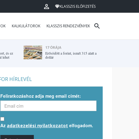
KLASSZIS ELŐFIZETÉS
TOK
KALKULÁTOROK
KLASSZIS RENDEZVÉNYEK
17 ÓRÁJA
rt, és ez
Erősödött a forint, ismét 315 alatt a
l lehet
dollár
OR HÍRLEVÉL
Feliratkozáshoz adja meg email címét:
Az
elfogadom.
adatkezelési nyilatkozatot