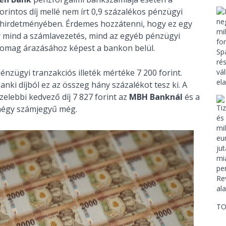
forintos díj mellé nem írt 0,9 százalékos pénzügyi
la hirdetményében. Érdemes hozzátenni, hogy ez egy
y mind a számlavezetés, mind az egyéb pénzügyi
somag árazásához képest a bankon belül.
énzügyi tranzakciós illeték mértéke 7 200 forint.
anki díjból ez az összeg hány százalékot tesz ki. A
zelebbi kedvező díj 7 827 forint az
MBH Banknál
és a
s négy számjegyű még.
TO