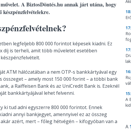
Aki
 művelet. A BiztosDöntés.hu annak járt utána, hogy
 készpénzfelvételekre.
18
Erő
szpénzfelvételnek?
17
Ro
fo
ben legfeljebb 800 000 forintot képesek kiadni. Ez
17
ix díj is terheli, amit több műveletet esetében
Dr
készpénzfelvételt.
la
aját ATM hálózatában a nem OTP-s bankkártyával egy
16
Ru
s összeget – amely most 150 000 forint – a többi bank
vá
 Bank, a Raiffeisen Bank és az UniCredit Bank is. Ezeknél
át bankkártyájával lehet felvenni.
15
A 
ki
 ki tud adni egyszerre 800 000 forintot. Ennek
iadni annyi bankjegyet, amennyivel ez az összeg
t, akár azért, mert – főleg hétvégén – kifogyóban van a
A