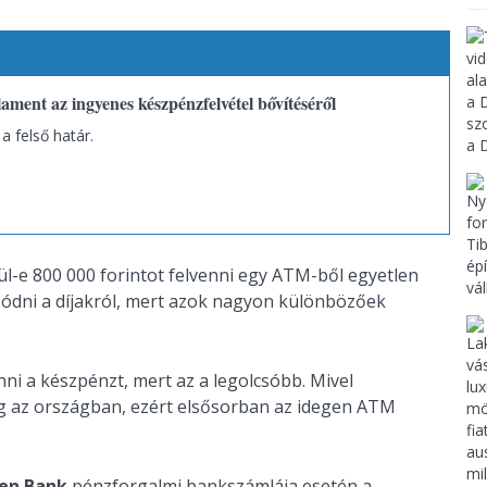
ament az ingyenes készpénzfelvétel bővítéséről
 felső határ.
ül-e 800 000 forintot felvenni egy ATM-ből egyetlen
zódni a díjakról, mert azok nagyon különbözőek
i a készpénzt, mert az a legolcsóbb. Mivel
g az országban, ezért elsősorban az idegen ATM
sen Bank
pénzforgalmi bankszámlája esetén a