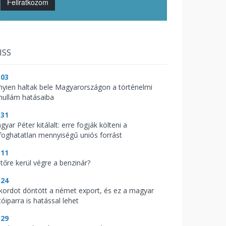
Feliratkozom
ISS
:03
nyien haltak bele Magyarországon a történelmi
hullám hatásaiba
:31
yar Péter kitálalt: erre fogják költeni a
lfoghatatlan mennyiségű uniós forrást
:11
jtőre kerül végre a benzinár?
:24
kordot döntött a német export, és ez a magyar
óiparra is hatással lehet
:29