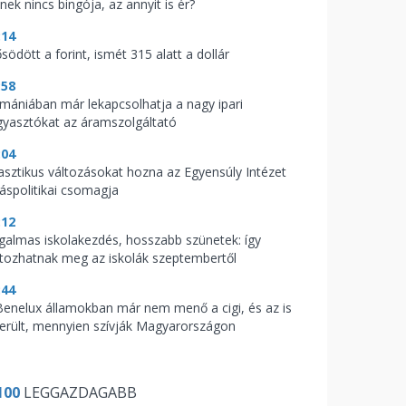
nek nincs bingója, az annyit is ér?
:14
södött a forint, ismét 315 alatt a dollár
:58
mániában már lekapcsolhatja a nagy ipari
gyasztókat az áramszolgáltató
:04
asztikus változásokat hozna az Egyensúly Intézet
káspolitikai csomagja
:12
galmas iskolakezdés, hosszabb szünetek: így
ltozhatnak meg az iskolák szeptembertől
:44
Benelux államokban már nem menő a cigi, és az is
derült, mennyien szívják Magyarországon
100
LEGGAZDAGABB