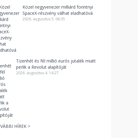
Közel negyvenezer milliárd forintnyi
SpaceX-részvény válhat eladhatóvá
2026. augusztus 5. 06:35
Tizenhét és fél millió eurós jutalék miatt
perlik a Revolut alapítóját
2026. augusztus 4. 14:27
VÁBBI HÍREK >