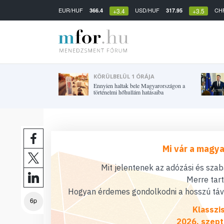
EUR/HUF
USD/HUF
CH
366.4
317.95
+3.4
+3.5
KÖRÜLBELÜL 1 ÓRÁJA
Ennyien haltak bele Magyarországon a
történelmi hőhullám hatásaiba
Mi vár a magya
Mit jelentenek az adózási és sza
Merre tar
Hogyan érdemes gondolkodni a hosszú távú
6p
Klasszi
2026. szept