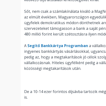
Sőt, nem csak a számlakínálata kiváló a MagN
az elmúlt években, Magyarországon egyedüli
ügyfelek demokratikus módon dönthetnek arról
szervezeteket támogasson a bank a saját pénz
480 millió forint került szétosztásra ilyen mód
A
Segítő Bankkártya Programban
a vállalko
ingyenes bankkártyás vásárlásokkal, ugyancsa
pedig az, hogy a megtakarítások jó célok szo
vállalkozásnak. Hiteles ügyfélként pedig a vá
közösségi megtakarítások után.
De a 10-14 ezer forintos díjsávba tartozik mé
is.