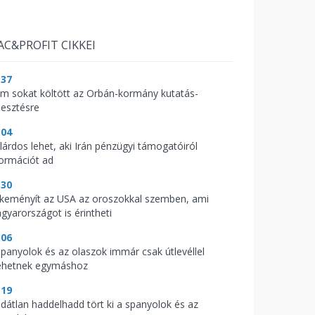
AC&PROFIT CIKKEI
:37
m sokat költött az Orbán-kormány kutatás-
lesztésre
:04
llárdos lehet, aki Irán pénzügyi támogatóiról
formációt ad
:30
keményít az USA az oroszokkal szemben, ami
gyarországot is érintheti
:06
spanyolok és az olaszok immár csak útlevéllel
hetnek egymáshoz
:19
ldátlan haddelhadd tört ki a spanyolok és az