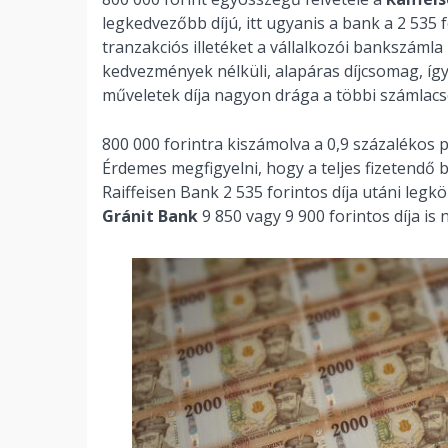
legkedvezőbb díjú, itt ugyanis a bank a 2 535 
tranzakciós illetéket a vállalkozói bankszám
kedvezmények nélküli, alapáras díjcsomag, íg
műveletek díja nagyon drága a többi számlac
800 000 forintra kiszámolva a 0,9 százalékos p
Érdemes megfigyelni, hogy a teljes fizetendő b
Raiffeisen Bank 2 535 forintos díja utáni legkö
Gránit Bank
9 850 vagy 9 900 forintos díja i