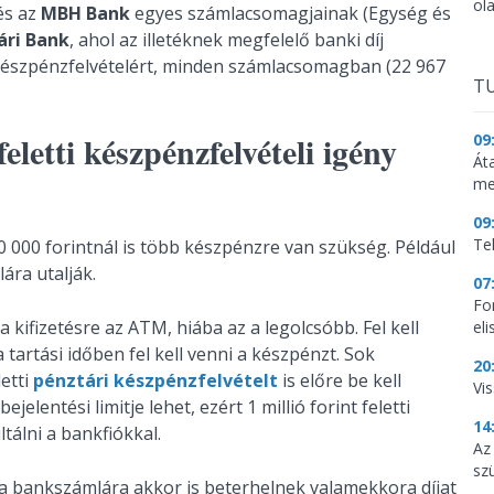
ol
és az
MBH Bank
egyes számlacsomagjainak (Egység és
ári Bank
, ahol az illetéknek megfelelő banki díj
 készpénzfelvételért, minden számlacsomagban (22 967
TU
eletti készpénzfelvételi igény
09
Át
me
09
Te
0 000 forintnál is több készpénzre van szükség. Például
ára utalják.
07
Fo
kifizetésre az ATM, hiába az a legolcsóbb. Fel kell
el
 tartási időben fel kell venni a készpénzt. Sok
20
etti
pénztári készpénzfelvételt
is előre be kell
Vi
lentési limitje lehet, ezért 1 millió forint feletti
14
álni a bankfiókkal.
Az
sz
és a bankszámlára akkor is beterhelnek valamekkora díjat