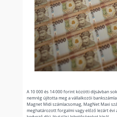
A 10 000 és 14 000 forint közötti díjsávban so
nemrég újította meg a vállalkozói bankszáml
Magnet Midi számlacsomag, MagNet Maxi sz
meghatározott forgalmi vagy előző lezárt évi
kedvező díjú átutalási lehetőségeket kínál.