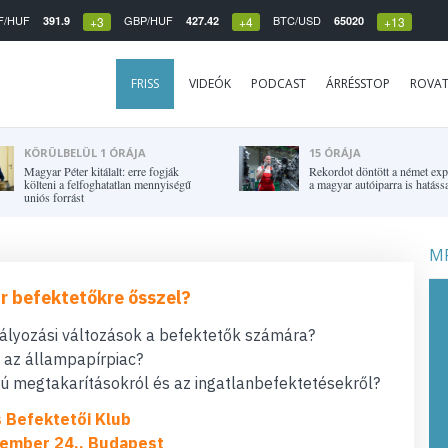
F/HUF
GBP/HUF
BTC/USD
391.9
427.42
65020
+3
+4
+13
FRISS
VIDEÓK
PODCAST
ÁRRÉSSTOP
ROVA
KÖRÜLBELÜL 1 ÓRÁJA
15 ÓRÁJA
Magyar Péter kitálalt: erre fogják
Rekordot döntött a német expo
költeni a felfoghatatlan mennyiségű
a magyar autóiparra is hatássa
uniós forrást
MF
r befektetőkre ősszel?
bályozási változások a befektetők számára?
t az állampapírpiac?
 megtakarításokról és az ingatlanbefektetésekről?
s Befektetői Klub
ember 24., Budapest