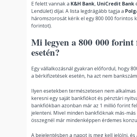
E felett vannak a
K&H Bank
,
UniCredit Bank
Lendület) díjai. A lista legdrágább tagja a
Polg
háromszorosát kérik el egy 800 000 forintos
forintot).
Mi legyen a 800 000 forint f
esetén?
Egy vállalkozásnál gyakran előfordul, hogy 80
a bérkifizetések esetén, ha azt nem bankszáml
Ilyen esetekben természetesen nem alkalmas a 
keresni egy saját bankfiókot és pénztári nyitva
bankfiókban azonban már az 1 millió forint fel
jelenteni. Mivel minden bankfióknak más-más beje
összegnél már mindenképpen érdemes konzult
A bejelentésben a napot is meg kell jelölni, 