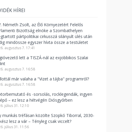
VIDÉK HÍREI
V. Németh Zsolt, az Élő Környezetért Felelős
rlamenti Bizottság elnöke a Szombathelyen
tartott pártpolitikai cirkusszá silányult ülés után
dig mindössze egyszer hívta össze a testületet
6. augusztus 7. 17:41
gióvezető lett a TISZÁ-nál az exjobbikos Szalai
int
6. augusztus 7. 16:58
llottál már valaha a "Vizet a tájba" programról?
6. augusztus 7. 16:58
torbemutató és -sorsolás, rocklegendák, ingyen
lépő – ez lesz a hétvégén Diósgyőrben
6. július 31. 12:10
y munkás tréfásan közölte Szopkó Tiborral, 2030-
kész lesz a vár – Tényleg csak viccelt?
6. július 31. 11:56