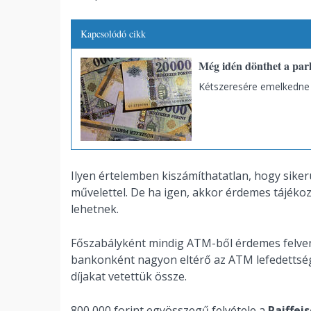
Kapcsolódó cikk
Még idén dönthet a parl
Kétszeresére emelkedne a
Ilyen értelemben kiszámíthatatlan, hogy siker
művelettel. De ha igen, akkor érdemes tájéko
lehetnek.
Főszabályként mindig ATM-ből érdemes felvenn
bankonként nagyon eltérő az ATM lefedettsé
díjakat vetettük össze.
800 000 forint egyösszegű felvétele a
Raiffei