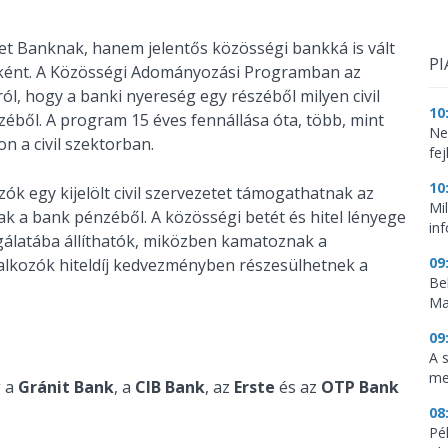
et Banknak, hanem jelentős közösségi bankká is vált
PI
ként. A Közösségi Adományozási Programban az
, hogy a banki nyereség egy részéből milyen civil
10
éből. A program 15 éves fennállása óta, több, mint
Ne
on a civil szektorban.
fej
10
zók egy kijelölt civil szervezetet támogathatnak az
Mi
k a bank pénzéből. A közösségi betét és hitel lényege
in
lgálatába állíthatók, miközben kamatoznak a
09
llalkozók hiteldíj kedvezményben részesülhetnek a
Be
Ma
09
A 
me
g a
Gránit Bank
, a
CIB Bank
, az
Erste
és az
OTP Bank
08
Pé