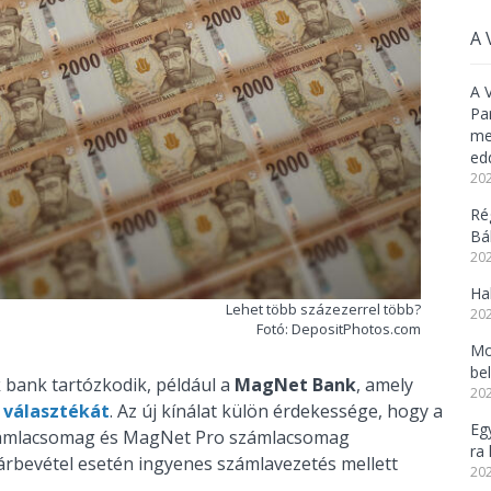
A 
A 
Pa
meg
ed
202
Ré
Bál
202
Ha
Lehet több százezerrel több?
202
Fotó: DepositPhotos.com
Mo
be
k bank tartózkodik, például a
MagNet Bank
, amely
202
a
választékát
. Az új kínálat külön érdekessége, hogy a
Eg
ámlacsomag és MagNet Pro számlacsomag
ra 
 árbevétel esetén ingyenes számlavezetés mellett
202