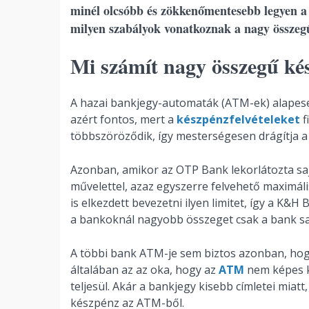
minél olcsóbb és zökkenőmentesebb legyen a
milyen szabályok vonatkoznak a nagy összegű
Mi számít nagy összegű ké
A hazai bankjegy-automaták (ATM-ek) alapeset
azért fontos, mert a
készpénzfelvételeket
f
többszöröződik, így mesterségesen drágítja a 
Azonban, amikor az OTP Bank lekorlátozta s
művelettel, azaz egyszerre felvehető maximáli
is elkezdett bevezetni ilyen limitet, így a K&H
a bankoknál nagyobb összeget csak a bank saj
A többi bank ATM-je sem biztos azonban, hogy
általában az az oka, hogy az
ATM
nem képes k
teljesül. Akár a bankjegy kisebb címletei miat
készpénz az ATM-ből.