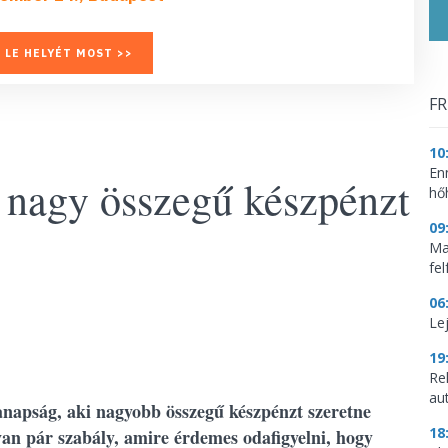
 LE HELYÉT MOST >>
FR
10
En
 nagy összegű készpénzt
hő
09
Mag
fe
06
Le
19
Re
aut
anapság, aki nagyobb összegű készpénzt szeretne
18
van pár szabály, amire érdemes odafigyelni, hogy