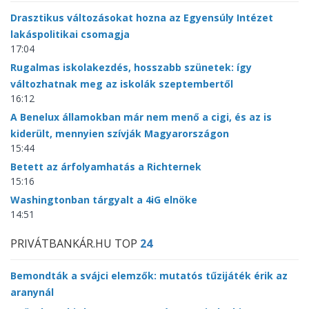
Drasztikus változásokat hozna az Egyensúly Intézet
lakáspolitikai csomagja
17:04
Rugalmas iskolakezdés, hosszabb szünetek: így
változhatnak meg az iskolák szeptembertől
16:12
A Benelux államokban már nem menő a cigi, és az is
kiderült, mennyien szívják Magyarországon
15:44
Betett az árfolyamhatás a Richternek
15:16
Washingtonban tárgyalt a 4iG elnöke
14:51
PRIVÁTBANKÁR.HU TOP
24
Bemondták a svájci elemzők: mutatós tűzijáték érik az
aranynál