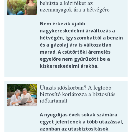
behúzta a kéziféket az
üzemanyagok ára a hétvégére
Nem érkezik újabb
nagykereskedelmi árváltozás a
hétvégén, így szombattól a benzin
és a gázolaj ára is változatlan
marad. A csütörtöki áremelés
egyelőre nem gyűrűzött be a
kiskereskedelmi árakba.
Utazás időskorban? A legtöbb
biztosító korlátozza a biztosítás
időtartamát
A nyugdíjas évek sokak számára
egyet jelentenek a több utazással,
azonban az utasbiztosítások