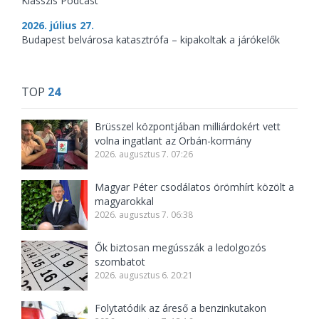
Klasszis Podcast
2026. július 27.
Budapest belvárosa katasztrófa – kipakoltak a járókelők
TOP
24
Brüsszel központjában milliárdokért vett
volna ingatlant az Orbán-kormány
2026. augusztus 7. 07:26
Magyar Péter csodálatos örömhírt közölt a
magyarokkal
2026. augusztus 7. 06:38
Ők biztosan megússzák a ledolgozós
szombatot
2026. augusztus 6. 20:21
Folytatódik az áreső a benzinkutakon