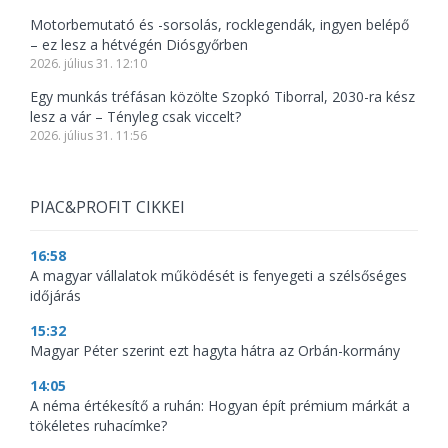
Motorbemutató és -sorsolás, rocklegendák, ingyen belépő
– ez lesz a hétvégén Diósgyőrben
2026. július 31. 12:10
Egy munkás tréfásan közölte Szopkó Tiborral, 2030-ra kész
lesz a vár – Tényleg csak viccelt?
2026. július 31. 11:56
PIAC&PROFIT CIKKEI
16:58
A magyar vállalatok működését is fenyegeti a szélsőséges
időjárás
15:32
Magyar Péter szerint ezt hagyta hátra az Orbán-kormány
14:05
A néma értékesítő a ruhán: Hogyan épít prémium márkát a
tökéletes ruhacímke?