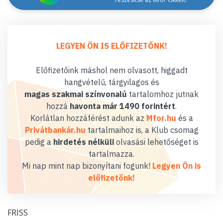
LEGYEN ÖN IS ELŐFIZETŐNK!
Előfizetőink máshol nem olvasott, higgadt
hangvételű, tárgyilagos és
magas szakmai színvonalú
tartalomhoz jutnak
hozzá
havonta már 1490 forintért
.
Korlátlan hozzáférést adunk az
Mfor.hu
és a
Privátbankár.hu
tartalmaihoz is, a Klub csomag
pedig a
hirdetés nélküli
olvasási lehetőséget is
tartalmazza.
Mi nap mint nap bizonyítani fogunk!
Legyen Ön is
előfizetőnk!
FRISS