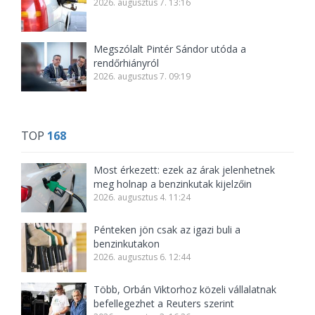
2026. augusztus 7. 13:16
Megszólalt Pintér Sándor utóda a
rendőrhiányról
2026. augusztus 7. 09:19
TOP
168
Most érkezett: ezek az árak jelenhetnek
meg holnap a benzinkutak kijelzőin
2026. augusztus 4. 11:24
Pénteken jön csak az igazi buli a
benzinkutakon
2026. augusztus 6. 12:44
Több, Orbán Viktorhoz közeli vállalatnak
befellegezhet a Reuters szerint