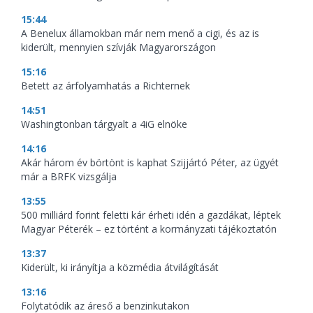
15:44
A Benelux államokban már nem menő a cigi, és az is
kiderült, mennyien szívják Magyarországon
15:16
Betett az árfolyamhatás a Richternek
14:51
Washingtonban tárgyalt a 4iG elnöke
14:16
Akár három év börtönt is kaphat Szijjártó Péter, az ügyét
már a BRFK vizsgálja
13:55
500 milliárd forint feletti kár érheti idén a gazdákat, léptek
Magyar Péterék – ez történt a kormányzati tájékoztatón
13:37
Kiderült, ki irányítja a közmédia átvilágítását
13:16
Folytatódik az áreső a benzinkutakon