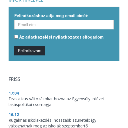
MFOR HÍRLEVÉL
Feliratkozáshoz adja meg email címét:
Az
elfogadom.
adatkezelési nyilatkozatot
Feliratkozom
FRISS
17:04
Drasztikus változásokat hozna az Egyensúly Intézet
lakáspolitikai csomagja
16:12
Rugalmas iskolakezdés, hosszabb szünetek: így
változhatnak meg az iskolák szeptembertől