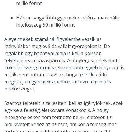
millió forint.
Három, vagy több gyermek esetén a maximális
hitelösszeg 50 millió forint.
A gyermekek számánál figyelembe veszik az
igényléskor meglévő és vállalt gyerekeket is. De
legalább egy babát vállalnia is kell a kölcsön
felvételéhez a házaspárnak. A ténylegesen felvehető
kölcsönösszeg természetesen több egyéb tényezőn is
múlik: nem automatikus az, hogy az érdeklődő
megkapja a gyermekszámhoz tartozó maximális
hitelösszeget.
Számos feltételt is teljesíteni kell az igénylőknek, ezek
egyike a feleség életkorára vonatkozik. A hölgy
hiteligényléskor nem tölthette be 41. életévét. Ez
alól kivételt képez az az eset, amikor a feleség már
terhes és a magzat betöltötte a várandósság 12.