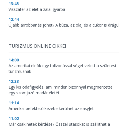
13:45
Visszatér az élet a zalai gyárba
12:44
Újabb árrobbanás jöhet? A búza, az olaj és a cukor is drágul
TURIZMUS ONLINE CIKKEI
14:00
Az amerikai elnök egy tollvonással véget vetett a születési
turizmusnak
12:33
Egy kis odafigyelés, ami minden bizonnyal megmentette
egy szomjazó madár életét
11:14
Amerikai befektető kezébe kerülhet az easyJet
11:02
Már csak hetek kérdése? Ősszel utasokat is szállíthat a