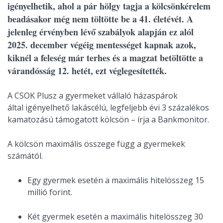
igényelhetik, ahol a pár hölgy tagja a kölcsönkérelem
beadásakor még nem töltötte be a 41. életévét. A
jelenleg érvényben lévő szabályok alapján ez alól
2025. december végéig mentességet kapnak azok,
kiknél a feleség már terhes és a magzat betöltötte a
várandósság 12. hetét, ezt véglegesítették.
A CSOK Plusz a gyermeket vállaló házaspárok
által igényelhető lakáscélú, legfeljebb évi 3 százalékos
kamatozású támogatott kölcsön – írja a Bankmonitor.
A kölcsön maximális összege függ a gyermekek
számától.
Egy gyermek esetén a maximális hitelösszeg 15
millió forint.
Két gyermek esetén a maximális hitelösszeg 30