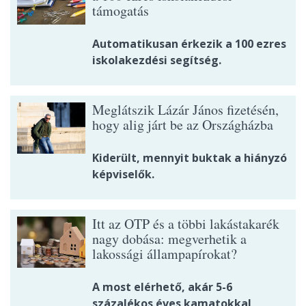
támogatás
Automatikusan érkezik a 100 ezres
iskolakezdési segítség.
Meglátszik Lázár János fizetésén,
hogy alig járt be az Országházba
Kiderült, mennyit buktak a hiányzó
képviselők.
Itt az OTP és a többi lakástakarék
nagy dobása: megverhetik a
lakossági állampapírokat?
A most elérhető, akár 5-6
százalékos éves kamatokkal