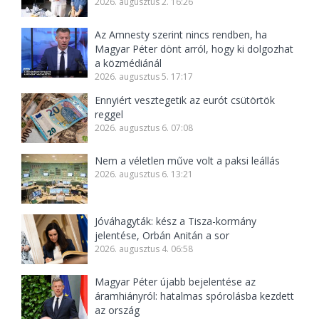
2026. augusztus 2. 16:26
Az Amnesty szerint nincs rendben, ha
Magyar Péter dönt arról, hogy ki dolgozhat
a közmédiánál
2026. augusztus 5. 17:17
Ennyiért vesztegetik az eurót csütörtök
reggel
2026. augusztus 6. 07:08
Nem a véletlen műve volt a paksi leállás
2026. augusztus 6. 13:21
Jóváhagyták: kész a Tisza-kormány
jelentése, Orbán Anitán a sor
2026. augusztus 4. 06:58
Magyar Péter újabb bejelentése az
áramhiányról: hatalmas spórolásba kezdett
az ország