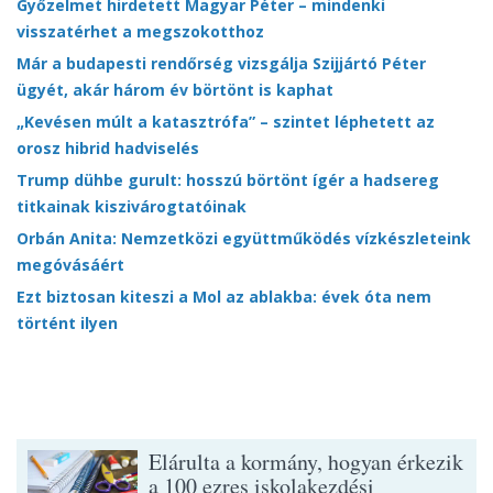
Győzelmet hirdetett Magyar Péter – mindenki
visszatérhet a megszokotthoz
Már a budapesti rendőrség vizsgálja Szijjártó Péter
ügyét, akár három év börtönt is kaphat
„Kevésen múlt a katasztrófa” – szintet léphetett az
orosz hibrid hadviselés
Trump dühbe gurult: hosszú börtönt ígér a hadsereg
titkainak kiszivárogtatóinak
Orbán Anita: Nemzetközi együttműködés vízkészleteink
megóvásáért
Ezt biztosan kiteszi a Mol az ablakba: évek óta nem
történt ilyen
Elárulta a kormány, hogyan érkezik
a 100 ezres iskolakezdési