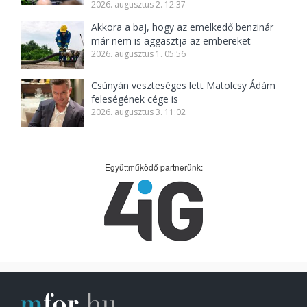
2026. augusztus 2. 12:37
Akkora a baj, hogy az emelkedő benzinár
már nem is aggasztja az embereket
2026. augusztus 1. 05:56
Csúnyán veszteséges lett Matolcsy Ádám
feleségének cége is
2026. augusztus 3. 11:02
Együttműködő partnerünk: