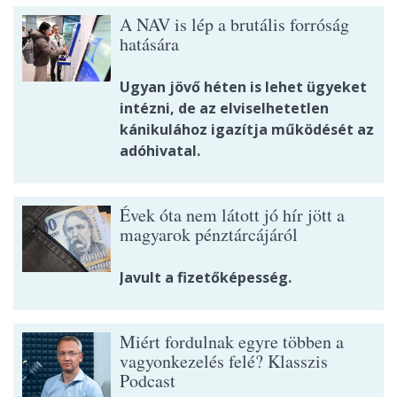
A NAV is lép a brutális forróság
hatására
Ugyan jövő héten is lehet ügyeket
intézni, de az elviselhetetlen
kánikulához igazítja működését az
adóhivatal.
Évek óta nem látott jó hír jött a
magyarok pénztárcájáról
Javult a fizetőképesség.
Miért fordulnak egyre többen a
vagyonkezelés felé? Klasszis
Podcast