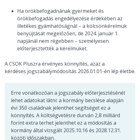
Ha örökbefogadnának gyermeket és
örökbefogadás engedélyezése érdekében az
illetékes gyámhatóságnál – a kölcsönkérelmük
benyújtását megelőzően, de 2024. január 1.
napjánál nem régebben – személyesen
előterjesztették a kérelmüket.
A CSOK Pluszra érvényes könnyítés, azaz a
kérdéses jogszabálymódosítás 2026.01.01-én lép életbe.
Erre vonatkozóan a jogszabály előterjesztésénél
lehet adatokat látni: a kormány becslése alapján
évi 350 családnak jelenthet segítséget ez a
könnyítés. A költségvetésre durván 2,8 milliárd
forint extra terhet jelenthet ez a módosítás a
kormány által vizsgált 2025.10.16 és 2028.12.31.
közöti időszakban.