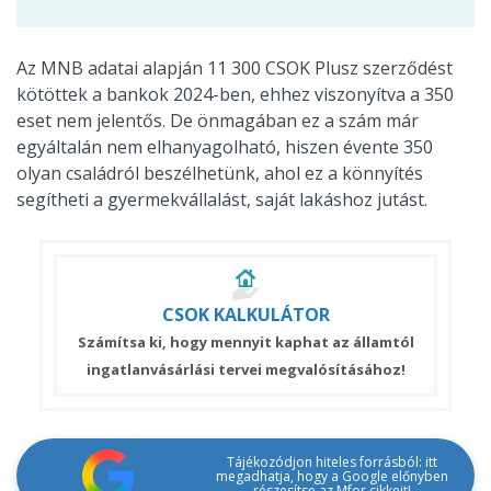
Az MNB adatai alapján 11 300 CSOK Plusz szerződést
kötöttek a bankok 2024-ben, ehhez viszonyítva a 350
eset nem jelentős. De önmagában ez a szám már
egyáltalán nem elhanyagolható, hiszen évente 350
olyan családról beszélhetünk, ahol ez a könnyítés
segítheti a gyermekvállalást, saját lakáshoz jutást.
CSOK
KALKULÁTOR
Számítsa ki, hogy mennyit kaphat az államtól
ingatlanvásárlási tervei megvalósításához!
Tájékozódjon hiteles forrásból: itt
megadhatja, hogy a Google előnyben
részesítse az Mfor cikkeit!