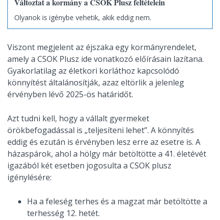
Változtat a kormány a CSOK Plusz feltételein
Olyanok is igénybe vehetik, akik eddig nem.
Viszont megjelent az éjszaka egy kormányrendelet,
amely a CSOK Plusz ide vonatkozó előírásain lazítana.
Gyakorlatilag az életkori korláthoz kapcsolódó
könnyítést általánosítják, azaz eltörlik a jelenleg
érvényben lévő 2025-ös határidőt.
Azt tudni kell, hogy a vállalt gyermeket
örökbefogadással is „teljesíteni lehet”. A könnyítés
eddig és ezután is érvényben lesz erre az esetre is. A
házaspárok, ahol a hölgy már betöltötte a 41. életévét
igazából két esetben jogosulta a CSOK plusz
igénylésére:
Ha a feleség terhes és a magzat már betöltötte a
terhesség 12. hetét.