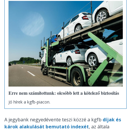
Erre nem számítottunk: olcsóbb lett a kötelező biztosítás
Jó hírek a kgfb-piacon.
A jegybank negyedévente teszi közzé a kgfb
díjak és
károk alakulását bemutató indexét
, az általa