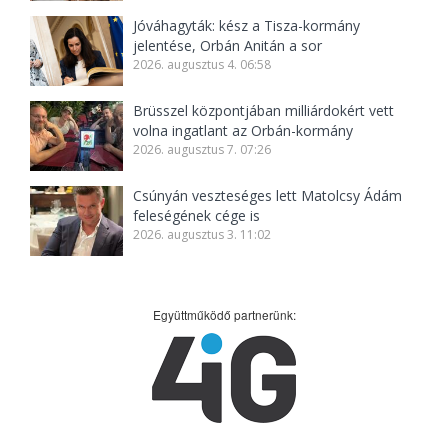
Jóváhagyták: kész a Tisza-kormány
jelentése, Orbán Anitán a sor
2026. augusztus 4. 06:58
Brüsszel központjában milliárdokért vett
volna ingatlant az Orbán-kormány
2026. augusztus 7. 07:26
Csúnyán veszteséges lett Matolcsy Ádám
feleségének cége is
2026. augusztus 3. 11:02
Együttműködő partnerünk: