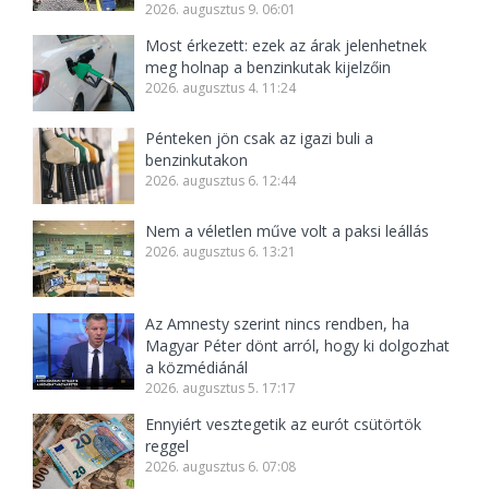
2026. augusztus 9. 06:01
Most érkezett: ezek az árak jelenhetnek
meg holnap a benzinkutak kijelzőin
2026. augusztus 4. 11:24
Pénteken jön csak az igazi buli a
benzinkutakon
2026. augusztus 6. 12:44
Nem a véletlen műve volt a paksi leállás
2026. augusztus 6. 13:21
Az Amnesty szerint nincs rendben, ha
Magyar Péter dönt arról, hogy ki dolgozhat
a közmédiánál
2026. augusztus 5. 17:17
Ennyiért vesztegetik az eurót csütörtök
reggel
2026. augusztus 6. 07:08