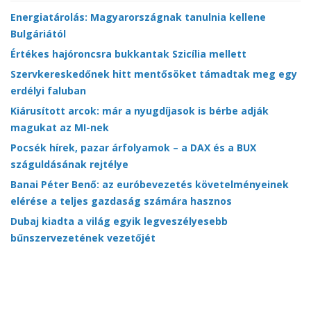
Energiatárolás: Magyarországnak tanulnia kellene
Bulgáriától
Értékes hajóroncsra bukkantak Szicília mellett
Szervkereskedőnek hitt mentősöket támadtak meg egy
erdélyi faluban
Kiárusított arcok: már a nyugdíjasok is bérbe adják
magukat az MI-nek
Pocsék hírek, pazar árfolyamok – a DAX és a BUX
száguldásának rejtélye
Banai Péter Benő: az euróbevezetés követelményeinek
elérése a teljes gazdaság számára hasznos
Dubaj kiadta a világ egyik legveszélyesebb
bűnszervezetének vezetőjét