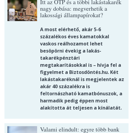
Itt az OTP és a többi lakástakarék
nagy dobása: megverhetik a
lakossági állampapírokat?
A most elérhető, akár 5-6
százalékos éves kamatokkal
vaskos reálhozamot lehet
besöpörni évekig a lakás-
takarékpénztári
megtakarításokkal is – hívja fel a
figyelmet a Biztosdöntés.hu. Két
lakástakaréknál is megjelentek az
akár 40 százalékra is
feltornászható kamatbónuszok, a
harmadik pedig éppen most
alakította át teljesen a kínálatát.
Valami elindult: egyre több bank