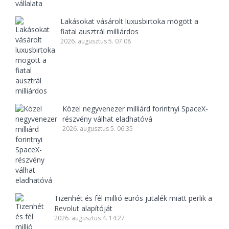
Lakásokat vásárolt luxusbirtoka mögött a
fiatal ausztrál milliárdos
2026. augusztus 5. 07:08
Közel negyvenezer milliárd forintnyi SpaceX-
részvény válhat eladhatóvá
2026. augusztus 5. 06:35
Tizenhét és fél millió eurós jutalék miatt perlik a
Revolut alapítóját
2026. augusztus 4. 14:27