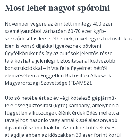
Most lehet nagyot spórolni
November végére az érintett mintegy 400 ezer
személyautóból várhatóan 60-70 ezer kgfb-
szerződését is lecserélhetnek, mivel egyes biztosítók az
idén is vonzó díjakkal igyekeznek bővíteni
ügyfélkörüket és így az autósok jelentős része
találkozhat a jelenlegi biztosításánál kedvezőbb
konstrukciókkal – hívta fel a figyelmet hétfői
elemzésében a Független Biztosítási Alkuszok
Magyarországi Szövetsége (FBAMSZ).
Utolsó hetébe ért az év végi kötelező gépjármű-
felelősségbiztosítási (kgfb) kampány, amelyben a
független alkuszcégek élénk érdeklődés mellett a
tavalyihoz hasonló vagy annál kissé alacsonyabb
díjszintről számolnak be. Az online kötések éves
átlagdíja ebben az időszakban 30 ezer forint körül