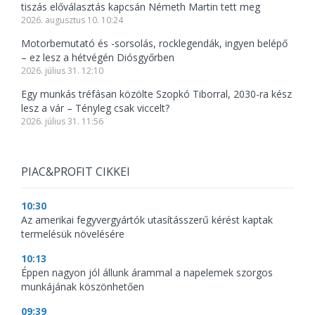
tiszás előválasztás kapcsán Németh Martin tett meg
2026. augusztus 10. 10:24
Motorbemutató és -sorsolás, rocklegendák, ingyen belépő
– ez lesz a hétvégén Diósgyőrben
2026. július 31. 12:10
Egy munkás tréfásan közölte Szopkó Tiborral, 2030-ra kész
lesz a vár – Tényleg csak viccelt?
2026. július 31. 11:56
PIAC&PROFIT CIKKEI
10:30
Az amerikai fegyvergyártók utasításszerű kérést kaptak
termelésük növelésére
10:13
Éppen nagyon jól állunk árammal a napelemek szorgos
munkájának köszönhetően
09:39