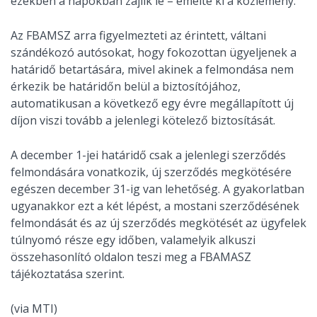
ezekben a napokban zajlik le – emelte ki a közlemény.
Az FBAMSZ arra figyelmezteti az érintett, váltani
szándékozó autósokat, hogy fokozottan ügyeljenek a
határidő betartására, mivel akinek a felmondása nem
érkezik be határidőn belül a biztosítójához,
automatikusan a következő egy évre megállapított új
díjon viszi tovább a jelenlegi kötelező biztosítását.
A december 1-jei határidő csak a jelenlegi szerződés
felmondására vonatkozik, új szerződés megkötésére
egészen december 31-ig van lehetőség. A gyakorlatban
ugyanakkor ezt a két lépést, a mostani szerződésének
felmondását és az új szerződés megkötését az ügyfelek
túlnyomó része egy időben, valamelyik alkuszi
összehasonlító oldalon teszi meg a FBAMASZ
tájékoztatása szerint.
(via MTI)