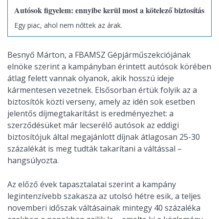
Autósok figyelem: ennyibe kerül most a kötelező biztosítás
Egy piac, ahol nem nőttek az árak.
Besnyő Márton, a FBAMSZ Gépjárműszekciójának
elnöke szerint a kampányban érintett autósok körében
átlag felett vannak olyanok, akik hosszú ideje
kármentesen vezetnek. Elsősorban értük folyik az a
biztosítók közti verseny, amely az idén sok esetben
jelentős díjmegtakarítást is eredményezhet: a
szerződésüket már lecserélő autósok az eddigi
biztosítójuk által megajánlott díjnak átlagosan 25-30
százalékát is meg tudták takarítani a váltással –
hangsúlyozta.
Az előző évek tapasztalatai szerint a kampány
legintenzívebb szakasza az utolsó hétre esik, a teljes
novemberi időszak váltásainak mintegy 40 százaléka