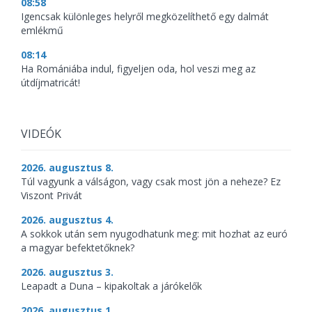
08:58
Igencsak különleges helyről megközelíthető egy dalmát
emlékmű
08:14
Ha Romániába indul, figyeljen oda, hol veszi meg az
útdíjmatricát!
VIDEÓK
2026. augusztus 8.
Túl vagyunk a válságon, vagy csak most jön a neheze? Ez
Viszont Privát
2026. augusztus 4.
A sokkok után sem nyugodhatunk meg: mit hozhat az euró
a magyar befektetőknek?
2026. augusztus 3.
Leapadt a Duna – kipakoltak a járókelők
2026. augusztus 1.