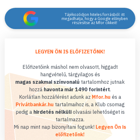
Tájékozódjon hiteles forrásból: itt
megadhatja, hogy a Google előnyben
részesítse az Mfor cikkeit!
LEGYEN ÖN IS ELŐFIZETŐNK!
Előfizetőink máshol nem olvasott, higgadt
hangvételű, tárgyilagos és
magas szakmai színvonalú
tartalomhoz jutnak
hozzá
havonta már 1490 forintért
.
Korlátlan hozzáférést adunk az
Mfor.hu
és a
Privátbankár.hu
tartalmaihoz is, a Klub csomag
pedig a
hirdetés nélküli
olvasási lehetőséget is
tartalmazza.
Mi nap mint nap bizonyítani fogunk!
Legyen Ön is
előfizetőnk!