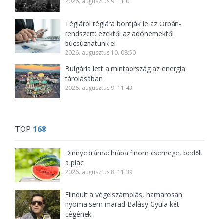
2026. augusztus 9. 11:01
Tégláról téglára bontják le az Orbán-
rendszert: ezektől az adónemektől
búcsúzhatunk el
2026. augusztus 10. 08:50
Bulgária lett a mintaország az energia
tárolásában
2026. augusztus 9. 11:43
TOP
168
Dinnyedráma: hiába finom csemege, bedőlt
a piac
2026. augusztus 8. 11:39
Elindult a végelszámolás, hamarosan
nyoma sem marad Balásy Gyula két
cégének