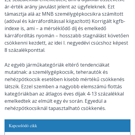
ár-érték arány javulást jelent az ügyfeleknek. Ezt
támasztja alá az MNB személygépkocsikra számított
(adóval és kárráfordítással kiigazított) Korrigált kgfb-
indexe is, ami – a mérséklődő díj és emelkedő
kárráfordítás nyomán – hosszabb stagnálást követően
csökkenni kezdett, az idei I. negyedévi csúcshoz képest
8 százalékponttal.
Az egyéb járműkategóriák eltérő tendenciákat
mutatnak: a személygépkocsik, teherautók és
nehézpótkocsik esetében kisebb mértékű csökkenés
látszik. Ezzel szemben a nagyobb elemszámú flottás
kategóriákban az átlagos éves díjak 4-13 százalékkal
emelkedtek az elmúlt egy év során. Egyedül a
nehézpótkocsiknál tapasztalható csökkenés.
Kapcsolódó cikk