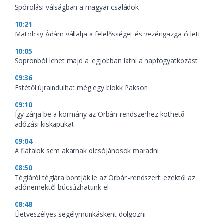
Spórolási válságban a magyar családok
10:21
Matolcsy Ádám vállalja a felelősséget és vezérigazgató lett
10:05
Sopronból lehet majd a legjobban látni a napfogyatkozást
09:36
Estétől újraindulhat még egy blokk Pakson
09:10
Így zárja be a kormány az Orbán-rendszerhez köthető
adózási kiskapukat
09:04
A fiatalok sem akarnak olcsójánosok maradni
08:50
Tégláról téglára bontják le az Orbán-rendszert: ezektől az
adónemektől búcsúzhatunk el
08:48
Életveszélyes segélymunkásként dolgozni