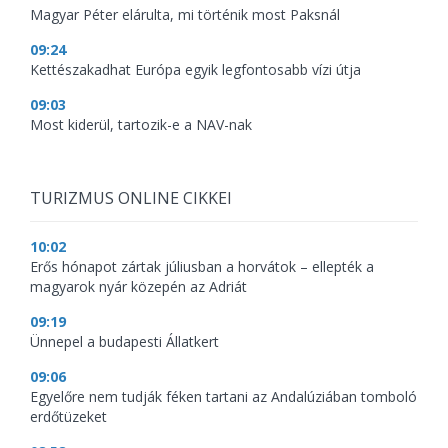
Magyar Péter elárulta, mi történik most Paksnál
09:24
Kettészakadhat Európa egyik legfontosabb vízi útja
09:03
Most kiderül, tartozik-e a NAV-nak
TURIZMUS ONLINE CIKKEI
10:02
Erős hónapot zártak júliusban a horvátok – ellepték a
magyarok nyár közepén az Adriát
09:19
Ünnepel a budapesti Állatkert
09:06
Egyelőre nem tudják féken tartani az Andalúziában tomboló
erdőtüzeket