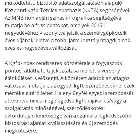
működtetett, biztosító adatszolgáltatáson alapuló
Központi Kgfb Tételes Adatbázis (KKTA) segítségével.
Az MNB honlapján színes infografika segítségével
mutatja be a friss adatokat, amelyek 2016 I.
negyedévéhez viszonyítva jelzik a személygépkocsik
éves díjának, illetve a többi járműosztály átlagdíjainak
éves és negyedéves változását.
A Kgfb-index rendszeres közzététele a fogyasztók
pontos, átlátható tájékoztatása mellett a verseny
élénkülését is elősegíti. A közzétett adatok az átlagos
változást mutatják, az egyedi kgfb szerződéseknél ezek
mértéke eltérő lehet. Ha egy ügyfél egyedi szerződését
áttekintve nincs megelégedve kgfb díjával és/vagy a
szolgáltatás minőségével, szerződéskötési
évfordulóján lehetősége van a számára legkedvezőbb
biztosítási ajánlat kiválasztására és új szerződés
megkötésére.