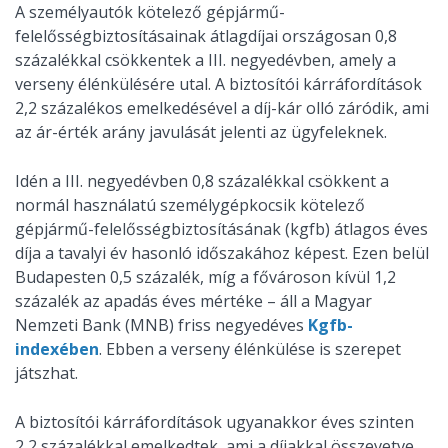
A személyautók kötelező gépjármű-
felelősségbiztosításainak átlagdíjai országosan 0,8
százalékkal csökkentek a III. negyedévben, amely a
verseny élénkülésére utal. A biztosítói kárráfordítások
2,2 százalékos emelkedésével a díj-kár olló záródik, ami
az ár-érték arány javulását jelenti az ügyfeleknek.
Idén a III. negyedévben 0,8 százalékkal csökkent a
normál használatú személygépkocsik kötelező
gépjármű-felelősségbiztosításának (kgfb) átlagos éves
díja a tavalyi év hasonló időszakához képest. Ezen belül
Budapesten 0,5 százalék, míg a fővároson kívül 1,2
százalék az apadás éves mértéke – áll a Magyar
Nemzeti Bank (MNB) friss negyedéves
Kgfb-
indexében
. Ebben a verseny élénkülése is szerepet
játszhat.
A biztosítói kárráfordítások ugyanakkor éves szinten
2,2 százalékkal emelkedtek, ami a díjakkal összevetve