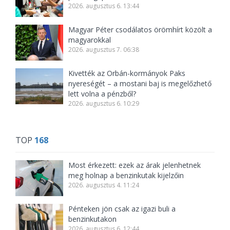
2026. augusztus 6. 13:44
Magyar Péter csodálatos örömhírt közölt a
magyarokkal
2026. augusztus 7. 06:38
Kivették az Orbán-kormányok Paks
nyereségét – a mostani baj is megelőzhető
lett volna a pénzből?
2026. augusztus 6. 10:29
TOP
168
Most érkezett: ezek az árak jelenhetnek
meg holnap a benzinkutak kijelzőin
2026. augusztus 4. 11:24
Pénteken jön csak az igazi buli a
benzinkutakon
2026. augusztus 6. 12:44