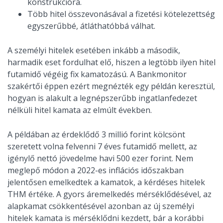
konstrukcióra.
Több hitel összevonásával a fizetési kötelezettség
egyszerűbbé, átláthatóbbá válhat.
A személyi hitelek esetében inkább a második,
harmadik eset fordulhat elő, hiszen a legtöbb ilyen hitel
futamidő végéig fix kamatozású. A Bankmonitor
szakértői éppen ezért megnézték egy példán keresztül,
hogyan is alakult a legnépszerűbb ingatlanfedezet
nélküli hitel kamata az elmúlt években.
A példában az érdeklődő 3 millió forint kölcsönt
szeretett volna felvenni 7 éves futamidő mellett, az
igénylő nettó jövedelme havi 500 ezer forint. Nem
meglepő módon a 2022-es inflációs időszakban
jelentősen emelkedtek a kamatok, a kérdéses hitelek
THM értéke. A gyors áremelkedés mérséklődésével, az
alapkamat csökkentésével azonban az új személyi
hitelek kamata is mérséklődni kezdett, bár a korábbi