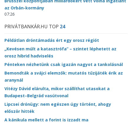
Brüsszel központjában milliárdokért vett volna ingatlant
az Orbán-kormány
07:26
PRIVÁTBANKÁR.HU TOP
24
Példátlan dróntámadás ért egy orosz régiót
„Kevésen múlt a katasztrófa” – szintet léphetett az
orosz hibrid hadviselés
Pénteken nézhetünk csak igazán nagyot a tankolásnál
Bemondták a svájci elemzők: mutatós tűzijáték érik az
aranynál
Vitézy Dávid elárulta, mikor szállíthat utasokat a
Budapest–Belgrád vasútvonal
Lipcsei drónügy: nem egészen úgy történt, ahogy
először hitték
A kánikula mellett a forint is izzadt ma