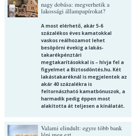
nagy dobása: megverhetik a
lakossági állampapírokat?
A most elérhető, akár 5-6
százalékos éves kamatokkal
vaskos reálhozamot lehet
besöpörni évekig a lakás-
takarékpénztári
megtakarításokkal is – hívja fel a
figyelmet a Biztosdöntés.hu. Két
lakástakaréknál is megjelentek az
akár 40 százalékra is
feltornászható kamatbónuszok, a
harmadik pedig éppen most
alakította át teljesen a kínálatát.
Valami elindult: egyre több bank
lépi meg ezt