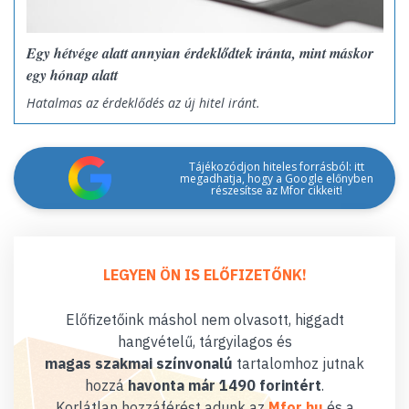
Egy hétvége alatt annyian érdeklődtek iránta, mint máskor
egy hónap alatt
Hatalmas az érdeklődés az új hitel iránt.
Tájékozódjon hiteles forrásból: itt
megadhatja, hogy a Google előnyben
részesítse az Mfor cikkeit!
LEGYEN ÖN IS ELŐFIZETŐNK!
Előfizetőink máshol nem olvasott, higgadt
hangvételű, tárgyilagos és
magas szakmai színvonalú
tartalomhoz jutnak
hozzá
havonta már 1490 forintért
.
Korlátlan hozzáférést adunk az
Mfor.hu
és a