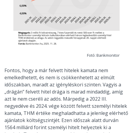
Fotó: Bankmonitor
Fontos, hogy a már felvett hitelek kamata nem
emelkedhetett, és nem is csökkenhetett az elmúlt
időszakban, maradt az igényléskori szinten. Vagyis a
„drágán” felvett hitel drága is marad mindaddig, amíg
azt le nem cseréli az adós. Márpedig a 2022 III.
negyedéve és 2024. vége között felvett személyi hitelek
kamata, THM értéke meghaladhatta a jelenleg elérhető
ajánlatok költségszintjét. Ezen időszak alatt durván
1564 milliárd forint személyi hitelt helyeztek ki a