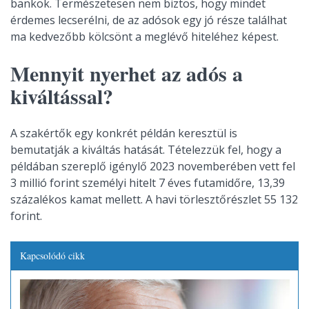
bankok. Természetesen nem biztos, hogy mindet
érdemes lecserélni, de az adósok egy jó része találhat
ma kedvezőbb kölcsönt a meglévő hiteléhez képest.
Mennyit nyerhet az adós a
kiváltással?
A szakértők egy konkrét példán keresztül is
bemutatják a kiváltás hatását. Tételezzük fel, hogy a
példában szereplő igénylő 2023 novemberében vett fel
3 millió forint személyi hitelt 7 éves futamidőre, 13,39
százalékos kamat mellett. A havi törlesztőrészlet 55 132
forint.
Kapcsolódó cikk