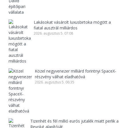
Lakásokat vásárolt luxusbirtoka mögött a
fiatal ausztrál milliárdos
2026. augusztus 5. 07:08
Közel negyvenezer milliárd forintnyi SpaceX-
részvény válhat eladhatóvá
2026. augusztus 5. 06:35
Tizenhét és fél millió eurós jutalék miatt perlik a
Revolut alapítóját