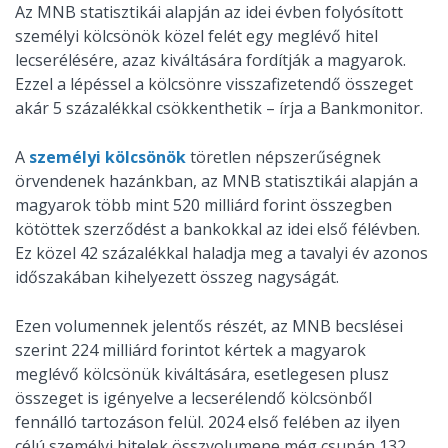
Az MNB statisztikái alapján az idei évben folyósított
személyi kölcsönök közel felét egy meglévő hitel
lecserélésére, azaz kiváltására fordítják a magyarok.
Ezzel a lépéssel a kölcsönre visszafizetendő összeget
akár 5 százalékkal csökkenthetik – írja a Bankmonitor.
A
személyi kölcsönök
töretlen népszerűségnek
örvendenek hazánkban, az MNB statisztikái alapján a
magyarok több mint 520 milliárd forint összegben
kötöttek szerződést a bankokkal az idei első félévben.
Ez közel 42 százalékkal haladja meg a tavalyi év azonos
időszakában kihelyezett összeg nagyságát.
Ezen volumennek jelentős részét, az MNB becslései
szerint 224 milliárd forintot kértek a magyarok
meglévő kölcsönük kiváltására, esetlegesen plusz
összeget is igényelve a lecserélendő kölcsönből
fennálló tartozáson felül. 2024 első felében az ilyen
célú személyi hitelek összvolumene még csupán 132