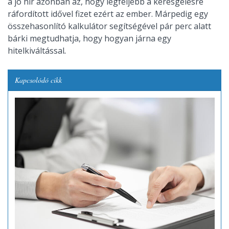
a jó hír azonban az, hogy legfeljebb a keresgélésre
ráfordított idővel fizet ezért az ember. Márpedig egy
összehasonlító kalkulátor segítségével pár perc alatt
bárki megtudhatja, hogy hogyan járna egy
hitelkiváltással
.
Kapcsolódó cikk