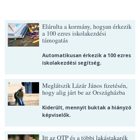
Elárulta a kormány, hogyan érkezik
a 100 ezres iskolakezdési
támogatás
Automatikusan érkezik a 100 ezres
iskolakezdési segítség.
Meglátszik Lázár János fizetésén,
hogy alig járt be az Országházba
Kiderült, mennyit buktak a hiányzó
képviselők.
Itt az OTP és a többi lakástakarék