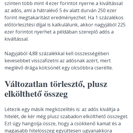
szinten több mint 4 ezer forintot nyerne a kiváltással
az adós, ami a hátralévő 5 év alatt durván 250 ezer
forint megtakarítást eredményezhet. Ha 1 százalékos
előtörlesztési díjjal is kalkulálunk, akkor nagyjából 225
ezer forintot nyerhet a példában szereplő adós a
kiváltással.
Nagyjából 4,88 százalékkal kell összességében
kevesebbet visszafizetni az adósnak azért, mert
meglévő drága kölcsönét egy olcsóbbra cserélte.
Változatlan törlesztő, plusz
elkölthető összeg
Létezik egy másik megközelítés is: az adós kiváltja a
hitelét, de kér még plusz szabadon elkölthető összeget.
Ezt úgy hangolja össze, hogy a csökkenő kamat és a
magasabb hitelösszeg együttesen ugyanakkora