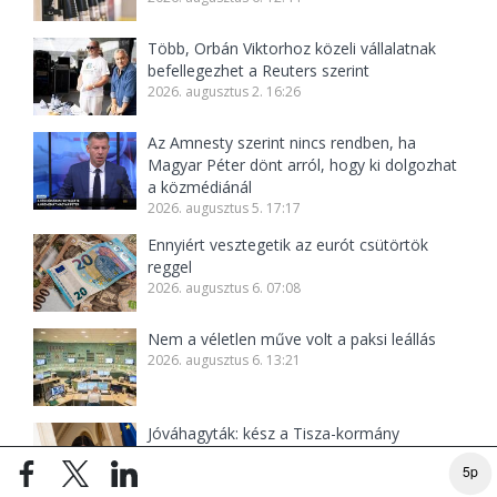
Több, Orbán Viktorhoz közeli vállalatnak
befellegezhet a Reuters szerint
2026. augusztus 2. 16:26
Az Amnesty szerint nincs rendben, ha
Magyar Péter dönt arról, hogy ki dolgozhat
a közmédiánál
2026. augusztus 5. 17:17
Ennyiért vesztegetik az eurót csütörtök
reggel
2026. augusztus 6. 07:08
Nem a véletlen műve volt a paksi leállás
2026. augusztus 6. 13:21
Jóváhagyták: kész a Tisza-kormány
jelentése, Orbán Anitán a sor
5p
2026. augusztus 4. 06:58