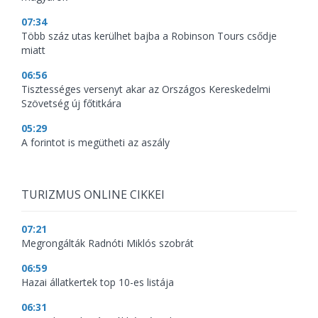
07:34
Több száz utas kerülhet bajba a Robinson Tours csődje
miatt
06:56
Tisztességes versenyt akar az Országos Kereskedelmi
Szövetség új főtitkára
05:29
A forintot is megütheti az aszály
TURIZMUS ONLINE CIKKEI
07:21
Megrongálták Radnóti Miklós szobrát
06:59
Hazai állatkertek top 10-es listája
06:31