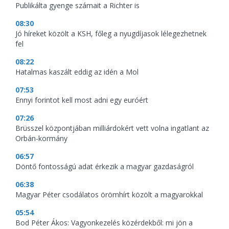
Publikálta gyenge számait a Richter is
08:30
Jó híreket közölt a KSH, főleg a nyugdíjasok lélegezhetnek
fel
08:22
Hatalmas kaszált eddig az idén a Mol
07:53
Ennyi forintot kell most adni egy euróért
07:26
Brüsszel központjában milliárdokért vett volna ingatlant az
Orbán-kormány
06:57
Döntő fontosságú adat érkezik a magyar gazdaságról
06:38
Magyar Péter csodálatos örömhírt közölt a magyarokkal
05:54
Bod Péter Ákos: Vagyonkezelés közérdekből: mi jön a