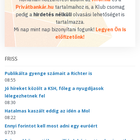
Privátbankár.hu
tartalmaihoz is, a Klub csomag
pedig a
hirdetés nélküli
olvasási lehetőséget is
tartalmazza.
Mi nap mint nap bizonyítani fogunk!
Legyen Ön is
előfizetőnk!
FRISS
Publikálta gyenge számait a Richter is
08:55
Jó híreket közölt a KSH, főleg a nyugdíjasok
lélegezhetnek fel
08:30
Hatalmas kaszált eddig az idén a Mol
08:22
Ennyi forintot kell most adni egy euróért
07:53