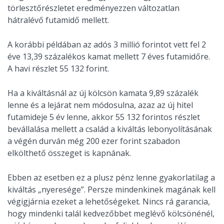
törlesztőrészletet eredményezzen változatlan
hátralévő futamidő mellett.
A korábbi példában az adós 3 millió forintot vett fel 2
éve 13,39 százalékos kamat mellett 7 éves futamidőre.
A havi részlet 55 132 forint.
Ha a kiváltásnál az új kölcsön kamata 9,89 százalék
lenne és a lejárat nem módosulna, azaz az új hitel
futamideje 5 év lenne, akkor 55 132 forintos részlet
bevállalása mellett a család a kiváltás lebonyolításának
a végén durván még 200 ezer forint szabadon
elkölthető összeget is kapnának.
Ebben az esetben ez a plusz pénz lenne gyakorlatilag a
kiváltás „nyeresége”. Persze mindenkinek magának kell
végigjárnia ezeket a lehetőségeket. Nincs rá garancia,
hogy mindenki talál kedvezőbbet meglévő kölcsönénél,