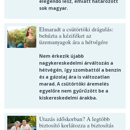
elegendő lesz, emiatt határozott
sok magyar.
Elmaradt a csütörtöki drágulás:
behúzta a kéziféket az
üzemanyagok ára a hétvégére
Nem érkezik újabb
nagykereskedelmi árváltozás a
hétvégén, így szombattól a benzin
és a gázolaj ára is változatlan
marad. A csütörtöki áremelés
egyelőre nem gyűrűzött be a
kiskereskedelmi árakba.
Utazás időskorban? A legtöbb
biztosító korlátozza a biztosítás