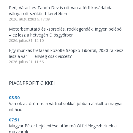
Perl, Váradi és Tanoh Dez is ott van a férfi kosárlabda-
válogatott szűkített keretében
2026. augusztus 6. 17:09
Motorbemutató és -sorsolás, rocklegendák, ingyen belépő
– ez lesz a hétvégén Diósgyőrben
2026. július 31. 12:10
Egy munkás tréfásan közölte Szopkó Tiborral, 2030-ra kész
lesz a vár – Tényleg csak viccelt?
2026. július 31. 11:56
PIAC&PROFIT CIKKEI
08:30
Van ok az örömre: a vártnál sokkal jobban alakult a magyar
infláció
07:51
Magyar Péter bejelentése után mától fellélegezhetnek a
magyarok