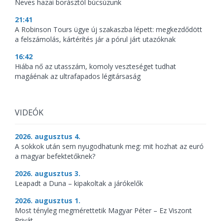
Neves hazai borásztól búcsúzunk
21:41
A Robinson Tours ügye új szakaszba lépett: megkezdődött
a felszámolás, kártérítés jár a pórul járt utazóknak
16:42
Hiába nő az utasszám, komoly veszteséget tudhat
magáénak az ultrafapados légitársaság
VIDEÓK
2026. augusztus 4.
A sokkok után sem nyugodhatunk meg: mit hozhat az euró
a magyar befektetőknek?
2026. augusztus 3.
Leapadt a Duna – kipakoltak a járókelők
2026. augusztus 1.
Most tényleg megmérettetik Magyar Péter – Ez Viszont
Privát