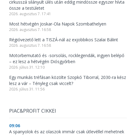
cirkusszá silányult ülés után eddig mindössze egyszer hívta
össze a testületet
2026. augusztus 7. 17:41
Most hétvégén Joskar-Ola Napok Szombathelyen
2026. augusztus 7. 16:58
Régióvezető lett a TISZÁ-nál az exjobbikos Szalai Bálint
2026. augusztus 7. 16:58
Motorbemutató és -sorsolás, rocklegendák, ingyen belépő
– ez lesz a hétvégén Diósgyőrben
2026. július 31. 12:10
Egy munkás tréfásan közölte Szopkó Tiborral, 2030-ra kész
lesz a vár – Tényleg csak viccelt?
2026. július 31. 11:56
PIAC&PROFIT CIKKEI
09:06
A spanyolok és az olaszok immár csak útlevéllel mehetnek