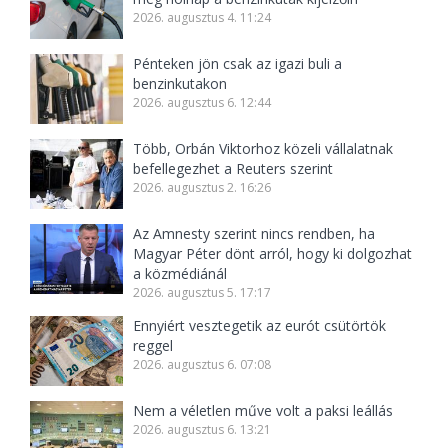
2026. augusztus 4. 11:24
Pénteken jön csak az igazi buli a
benzinkutakon
2026. augusztus 6. 12:44
Több, Orbán Viktorhoz közeli vállalatnak
befellegezhet a Reuters szerint
2026. augusztus 2. 16:26
Az Amnesty szerint nincs rendben, ha
Magyar Péter dönt arról, hogy ki dolgozhat
a közmédiánál
2026. augusztus 5. 17:17
Ennyiért vesztegetik az eurót csütörtök
reggel
2026. augusztus 6. 07:08
Nem a véletlen műve volt a paksi leállás
2026. augusztus 6. 13:21