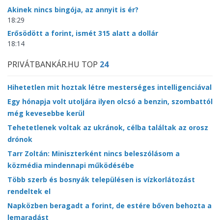
Akinek nincs bingója, az annyit is ér?
18:29
Erősödött a forint, ismét 315 alatt a dollár
18:14
PRIVÁTBANKÁR.HU TOP
24
Hihetetlen mit hoztak létre mesterséges intelligenciával
Egy hónapja volt utoljára ilyen olcsó a benzin, szombattól
még kevesebbe kerül
Tehetetlenek voltak az ukránok, célba találtak az orosz
drónok
Tarr Zoltán: Miniszterként nincs beleszólásom a
közmédia mindennapi működésébe
Több szerb és bosnyák településen is vízkorlátozást
rendeltek el
Napközben beragadt a forint, de estére bőven behozta a
lemaradást