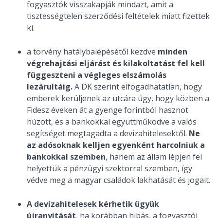
fogyasztók visszakapják mindazt, amit a
tisztességtelen szerződési feltételek miatt fizettek
ki.
a törvény hatálybalépésétől kezdve
minden
végrehajtási eljárást és kilakoltatást fel kell
függeszteni a végleges elszámolás
lezárultáig.
A DK szerint elfogadhatatlan, hogy
emberek kerüljenek az utcára úgy, hogy közben a
Fidesz éveken át a gyenge forintból hasznot
húzott, és a bankokkal együttműködve a valós
segítséget megtagadta a devizahitelesektől.
Ne
az adósoknak kelljen egyenként harcolniuk a
bankokkal szemben
, hanem az állam lépjen fel
helyettük a pénzügyi szektorral szemben, így
védve meg a magyar családok lakhatását és jogait.
A devizahitelesek kérhetik ügyük
újranyitását
, ha korábban hibás, a fogyasztói