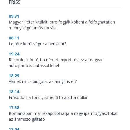
FRISS
09:31
Magyar Péter kitálalt: erre fogják költeni a felfoghatatlan
mennyiségű uniós forrást
06:11
Lejtőre kerül végre a benzinár?
19:24
Rekordot döntött a német export, és ez a magyar
autóiparra is hatással lehet
18:29
Akinek nincs bingója, az annyit is ér?
18:14
Erősödött a forint, ismét 315 alatt a dollár
17:58
Romániában már lekapcsolhatja a nagy ipari fogyasztókat
az áramszolgáltató
17:04