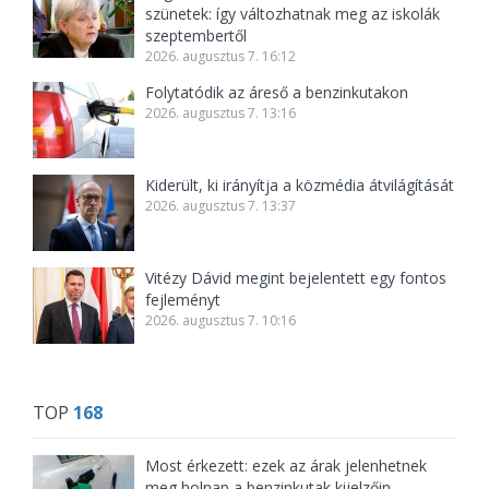
szünetek: így változhatnak meg az iskolák
szeptembertől
2026. augusztus 7. 16:12
Folytatódik az áreső a benzinkutakon
2026. augusztus 7. 13:16
Kiderült, ki irányítja a közmédia átvilágítását
2026. augusztus 7. 13:37
Vitézy Dávid megint bejelentett egy fontos
fejleményt
2026. augusztus 7. 10:16
TOP
168
Most érkezett: ezek az árak jelenhetnek
meg holnap a benzinkutak kijelzőin