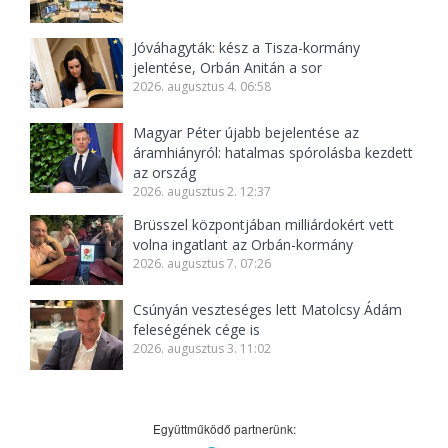
Jóváhagyták: kész a Tisza-kormány
jelentése, Orbán Anitán a sor
2026. augusztus 4. 06:58
Magyar Péter újabb bejelentése az
áramhiányról: hatalmas spórolásba kezdett
az ország
2026. augusztus 2. 12:37
Brüsszel központjában milliárdokért vett
volna ingatlant az Orbán-kormány
2026. augusztus 7. 07:26
Csúnyán veszteséges lett Matolcsy Ádám
feleségének cége is
2026. augusztus 3. 11:02
Együttműködő partnerünk: