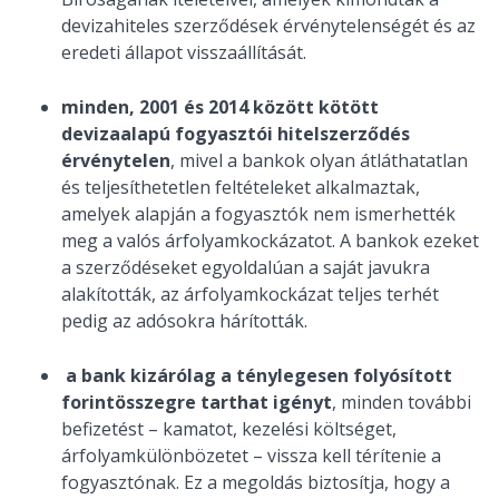
devizahiteles szerződések érvénytelenségét és az
eredeti állapot visszaállítását.
minden, 2001 és 2014 között kötött
devizaalapú fogyasztói hitelszerződés
érvénytelen
, mivel a bankok olyan átláthatatlan
és teljesíthetetlen feltételeket alkalmaztak,
amelyek alapján a fogyasztók nem ismerhették
meg a valós árfolyamkockázatot. A bankok ezeket
a szerződéseket egyoldalúan a saját javukra
alakították, az árfolyamkockázat teljes terhét
pedig az adósokra hárították.
a bank kizárólag a ténylegesen folyósított
forintösszegre tarthat igényt
, minden további
befizetést – kamatot, kezelési költséget,
árfolyamkülönbözetet – vissza kell térítenie a
fogyasztónak. Ez a megoldás biztosítja, hogy a