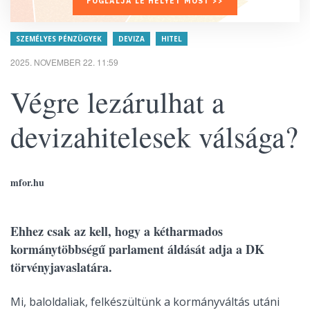
FOGLALJA LE HELYÉT MOST >>
SZEMÉLYES PÉNZÜGYEK
DEVIZA
HITEL
2025. NOVEMBER 22. 11:59
Végre lezárulhat a
devizahitelesek válsága?
mfor.hu
Ehhez csak az kell, hogy a kétharmados
kormánytöbbségű parlament áldását adja a DK
törvényjavaslatára.
Mi, baloldaliak, felkészültünk a kormányváltás utáni