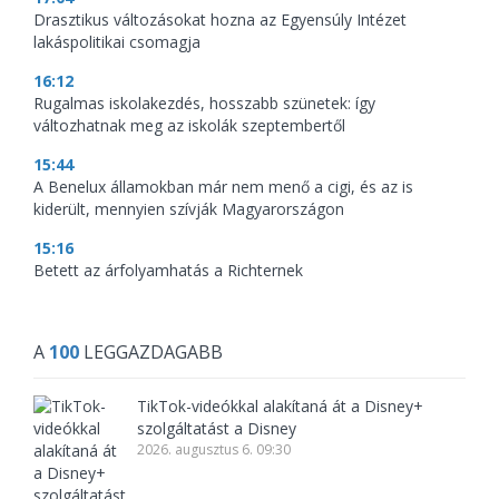
Drasztikus változásokat hozna az Egyensúly Intézet
lakáspolitikai csomagja
16:12
Rugalmas iskolakezdés, hosszabb szünetek: így
változhatnak meg az iskolák szeptembertől
15:44
A Benelux államokban már nem menő a cigi, és az is
kiderült, mennyien szívják Magyarországon
15:16
Betett az árfolyamhatás a Richternek
A
100
LEGGAZDAGABB
TikTok-videókkal alakítaná át a Disney+
szolgáltatást a Disney
2026. augusztus 6. 09:30