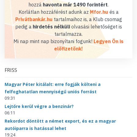
hozzá
havonta már 1490 forintért
.
Korlátlan hozzáférést adunk az
Mfor.hu
és a
Privátbankár.hu
tartalmaihoz is, a Klub csomag
pedig a
hirdetés nélküli
olvasási lehetőséget is
tartalmazza.
Mi nap mint nap bizonyítani fogunk!
Legyen Ön is
előfizetőnk!
FRISS
Magyar Péter kitálalt: erre fogják költeni a
felfoghatatlan mennyiségű uniós forrást
09:31
Lejtőre kerül végre a benzinár?
06:11
Rekordot döntött a német export, és ez a magyar
autóiparra is hatással lehet
19:24