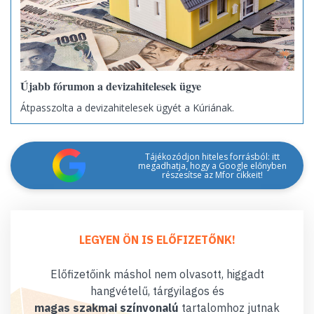
Újabb fórumon a devizahitelesek ügye
Átpasszolta a devizahitelesek ügyét a Kúriának.
Tájékozódjon hiteles forrásból: itt
megadhatja, hogy a Google előnyben
részesítse az Mfor cikkeit!
LEGYEN ÖN IS ELŐFIZETŐNK!
Előfizetőink máshol nem olvasott, higgadt
hangvételű, tárgyilagos és
magas szakmai színvonalú
tartalomhoz jutnak