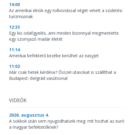
14:00
Az amerikai elnök egy tollvonással véget vetett a születési
turizmusnak
12:33
Egy kis odafigyelés, ami minden bizonnyal megmentette
egy szomjazó madár életét
11:14
Amerikai befektető kezébe kerülhet az easyJet
11:02
Már csak hetek kérdése? Ősszel utasokat is szállíthat a
Budapest–Belgrád vasútvonal
VIDEÓK
2026. augusztus 4.
A sokkok után sem nyugodhatunk meg: mit hozhat az euró
a magyar befektetőknek?