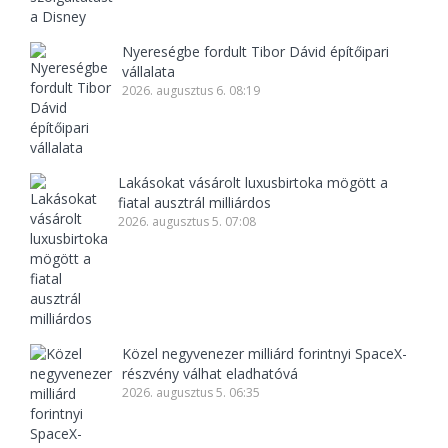
Nyereségbe fordult Tibor Dávid építőipari
vállalata
2026. augusztus 6. 08:19
Lakásokat vásárolt luxusbirtoka mögött a
fiatal ausztrál milliárdos
2026. augusztus 5. 07:08
Közel negyvenezer milliárd forintnyi SpaceX-
részvény válhat eladhatóvá
2026. augusztus 5. 06:35