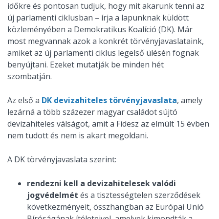
időkre és pontosan tudjuk, hogy mit akarunk tenni az
új parlamenti ciklusban – írja a lapunknak küldött
közleményében a Demokratikus Koalíció (DK). Már
most megvannak azok a konkrét törvényjavaslataink,
amiket az új parlamenti ciklus legelső ülésén fognak
benyújtani. Ezeket mutatják be minden hét
szombatján.
Az első a
DK devizahiteles törvényjavaslata
, amely
lezárná a több százezer magyar családot sújtó
devizahiteles válságot, amit a Fidesz az elmúlt 15 évben
nem tudott és nem is akart megoldani.
A DK törvényjavaslata szerint:
rendezni kell a devizahitelesek valódi
jogvédelmét
és a tisztességtelen szerződések
következményeit, összhangban az Európai Unió
Bíróságának ítéleteivel, amelyek kimondták a