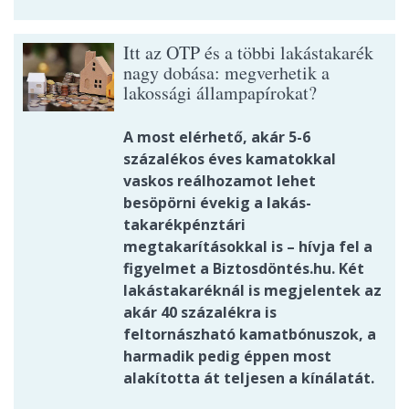
Itt az OTP és a többi lakástakarék
nagy dobása: megverhetik a
lakossági állampapírokat?
A most elérhető, akár 5-6
százalékos éves kamatokkal
vaskos reálhozamot lehet
besöpörni évekig a lakás-
takarékpénztári
megtakarításokkal is – hívja fel a
figyelmet a Biztosdöntés.hu. Két
lakástakaréknál is megjelentek az
akár 40 százalékra is
feltornászható kamatbónuszok, a
harmadik pedig éppen most
alakította át teljesen a kínálatát.