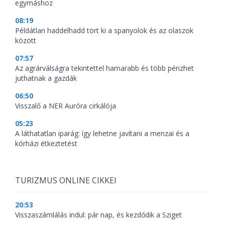
egymáshoz
08:19
Példátlan haddelhadd tört ki a spanyolok és az olaszok
között
07:57
Az agrárválságra tekintettel hamarabb és több pénzhet
juthatnak a gazdák
06:50
Visszalő a NER Auróra cirkálója
05:23
A láthatatlan iparág: így lehetne javítani a menzai és a
kórházi étkeztetést
TURIZMUS ONLINE CIKKEI
20:53
Visszaszámlálás indul: pár nap, és kezdődik a Sziget