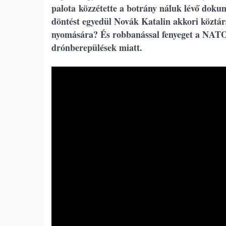
palota közzétette a botrány náluk lévő dokum
döntést egyedül Novák Katalin akkori köztár
nyomására? És robbanással fenyeget a NATO é
drónberepülések miatt.