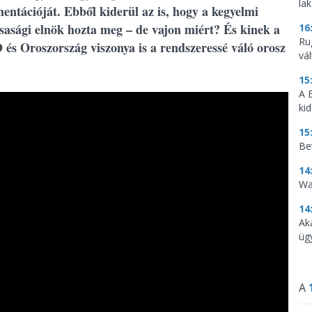
la
entációját. Ebből kiderül az is, hogy a kegyelmi
sasági elnök hozta meg – de vajon miért? És kinek a
16
Ru
s Oroszország viszonya is a rendszeressé váló orosz
vá
15
A 
ki
15
Be
14
Wa
14
Ak
üg
A