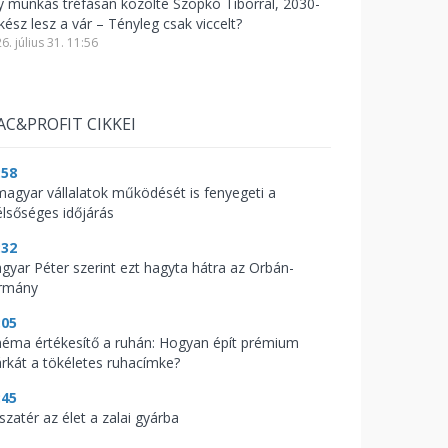
y munkás tréfásan közölte Szopkó Tiborral, 2030-
kész lesz a vár – Tényleg csak viccelt?
6. július 31. 11:56
AC&PROFIT CIKKEI
:58
magyar vállalatok működését is fenyegeti a
élsőséges időjárás
:32
gyar Péter szerint ezt hagyta hátra az Orbán-
rmány
:05
néma értékesítő a ruhán: Hogyan épít prémium
rkát a tökéletes ruhacímke?
:45
szatér az élet a zalai gyárba