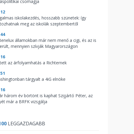
káspolitikai csomagja
:12
galmas iskolakezdés, hosszabb szünetek: így
ltozhatnak meg az iskolák szeptembertől
:44
Benelux államokban már nem menő a cigi, és az is
derült, mennyien szívják Magyarországon
:16
tett az árfolyamhatás a Richternek
:51
shingtonban tárgyalt a 4iG elnöke
:16
ár három év börtönt is kaphat Szijjártó Péter, az
yét már a BRFK vizsgálja
100
LEGGAZDAGABB