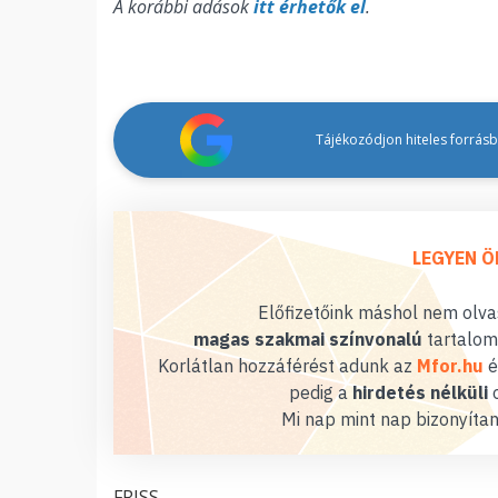
A korábbi adások
itt érhetők el
.
Tájékozódjon hiteles forrásbó
LEGYEN Ö
Előfizetőink máshol nem olvas
magas szakmai színvonalú
tartalom
Korlátlan hozzáférést adunk az
Mfor.hu
é
pedig a
hirdetés nélküli
o
Mi nap mint nap bizonyítan
FRISS