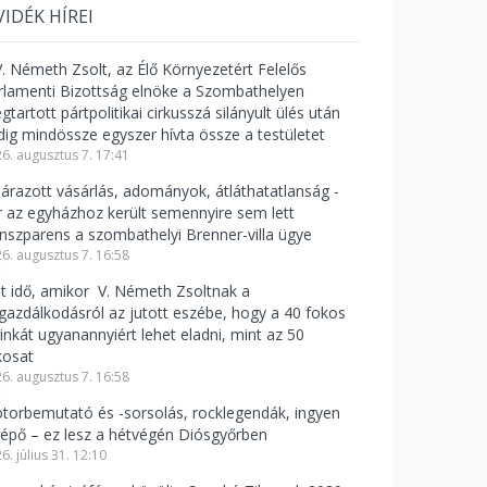
VIDÉK HÍREI
V. Németh Zsolt, az Élő Környezetért Felelős
rlamenti Bizottság elnöke a Szombathelyen
tartott pártpolitikai cirkusszá silányult ülés után
dig mindössze egyszer hívta össze a testületet
6. augusztus 7. 17:41
lárazott vásárlás, adományok, átláthatatlanság -
r az egyházhoz került semennyire sem lett
anszparens a szombathelyi Brenner-villa ügye
6. augusztus 7. 16:58
lt idő, amikor V. Németh Zsoltnak a
zgazdálkodásról az jutott eszébe, hogy a 40 fokos
linkát ugyanannyiért lehet eladni, mint az 50
kosat
6. augusztus 7. 16:58
torbemutató és -sorsolás, rocklegendák, ingyen
lépő – ez lesz a hétvégén Diósgyőrben
6. július 31. 12:10