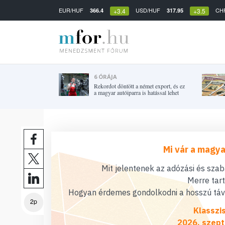
EUR/HUF
USD/HUF
CH
366.4
317.95
+3.4
+3.5
6 ÓRÁJA
Rekordot döntött a német export, és ez
a magyar autóiparra is hatással lehet
Mi vár a magya
Mit jelentenek az adózási és sza
Merre tar
Hogyan érdemes gondolkodni a hosszú távú
2p
Klasszi
2026. szept