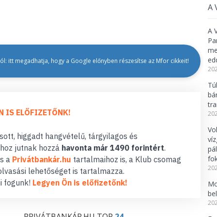
A 
A 
Pa
meg
ed
l: itt megadhatja, hogy a Google előnyben részesítse az Mfor cikkeit!
202
Tú
bá
tr
N IS ELŐFIZETŐNK!
202
Vo
ott, higgadt hangvételű, tárgyilagos és
ví
hoz jutnak hozzá
havonta már 1490 forintért
.
pá
fo
s a
Privátbankár.hu
tartalmaihoz is, a Klub csomag
202
lvasási lehetőséget is tartalmazza.
i fogunk!
Legyen Ön is előfizetőnk!
Mo
be
202
PRIVÁTBANKÁR.HU TOP
24