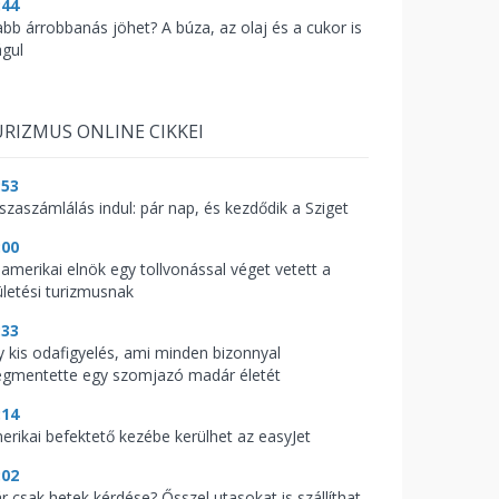
:44
abb árrobbanás jöhet? A búza, az olaj és a cukor is
águl
RIZMUS ONLINE CIKKEI
:53
sszaszámlálás indul: pár nap, és kezdődik a Sziget
:00
 amerikai elnök egy tollvonással véget vetett a
ületési turizmusnak
:33
y kis odafigyelés, ami minden bizonnyal
gmentette egy szomjazó madár életét
:14
erikai befektető kezébe kerülhet az easyJet
:02
r csak hetek kérdése? Ősszel utasokat is szállíthat