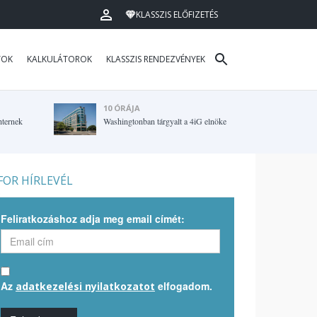
KLASSZIS ELŐFIZETÉS
TOK
KALKULÁTOROK
KLASSZIS RENDEZVÉNYEK
10 ÓRÁJA
hternek
Washingtonban tárgyalt a 4iG elnöke
OR HÍRLEVÉL
Feliratkozáshoz adja meg email címét:
Az
elfogadom.
adatkezelési nyilatkozatot