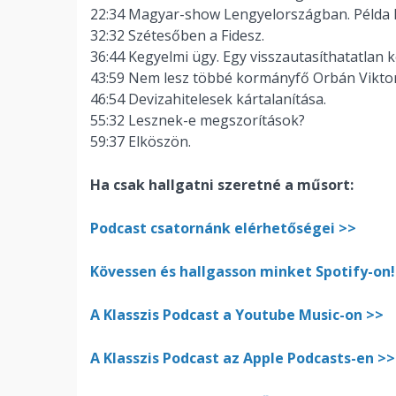
22:34 Magyar-show Lengyelországban. Példa 
32:32 Szétesőben a Fidesz.
36:44 Kegyelmi ügy. Egy visszautasíthatatlan
43:59 Nem lesz többé kormányfő Orbán Vikt
46:54 Devizahitelesek kártalanítása.
55:32 Lesznek-e megszorítások?
59:37 Elköszön.
Ha csak hallgatni szeretné a műsort:
Podcast csatornánk elérhetőségei >>
Kövessen és hallgasson minket Spotify-on!
A Klasszis Podcast a Youtube Music-on >>
A Klasszis Podcast az Apple Podcasts-en >>