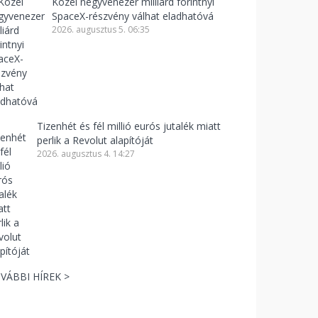
Közel negyvenezer milliárd forintnyi
SpaceX-részvény válhat eladhatóvá
2026. augusztus 5. 06:35
Tizenhét és fél millió eurós jutalék miatt
perlik a Revolut alapítóját
2026. augusztus 4. 14:27
VÁBBI HÍREK >