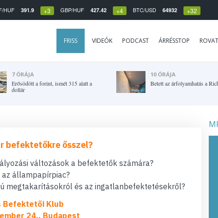
F/HUF
GBP/HUF
BTC/USD
391.9
427.42
64932
+3
+4
+32
FRISS
VIDEÓK
PODCAST
ÁRRÉSSTOP
ROVA
7 ÓRÁJA
10 ÓRÁJA
Erősödött a forint, ismét 315 alatt a
Betett az árfolyamhatás a Ric
dollár
MF
r befektetőkre ősszel?
bályozási változások a befektetők számára?
t az állampapírpiac?
 megtakarításokról és az ingatlanbefektetésekről?
s Befektetői Klub
ember 24., Budapest