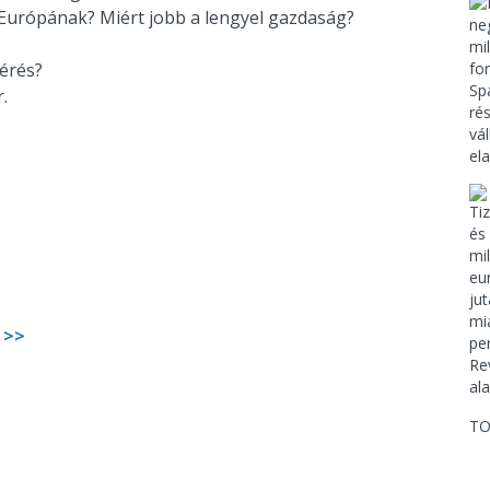
Európának? Miért jobb a lengyel gazdaság?
 kérés?
or.
 >>
TO