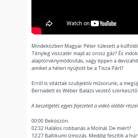
Mindeközben Magyar Péter túlesett a külföldi
Tényleg visszatér majd az orosz gáz? És indoko
alaptörvénymódosítás, vagy éppen a devizahite
amiket a héten nyújtott be a Tisza Párt?
Erről is vitáztak szubjektív műsorunk, a megú
Bernadett és Wéber Balázs vezető szerkesztők
A beszélgetés egyes fejezeteit a videó alábbi részei
00:00 Beköszön.
02:32 Halálos robbanás a Molnál. De miért?
12:27 Baltikumi izmozás. Meddig feszítik a h