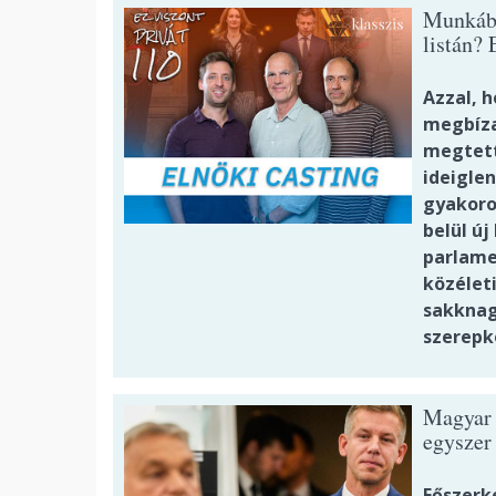
Munkába
listán? 
Azzal, 
megbíza
megtett
ideigle
gyakoro
belül új
parlame
közélet
sakknagy
szerepk
Magyar 
egyszer
Főszerk