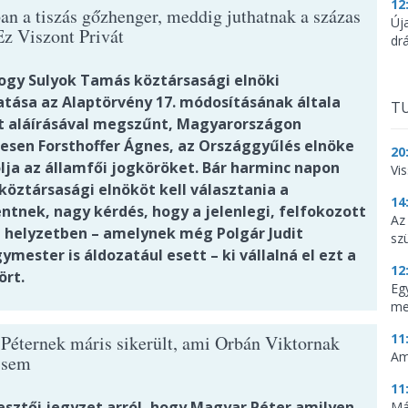
12
n a tiszás gőzhenger, meddig juthatnak a százas
Új
Ez Viszont Privát
dr
hogy Sulyok Tamás köztársasági elnöki
tása az Alaptörvény 17. módosításának általa
TU
 aláírásával megszűnt, Magyarországon
nesen Forsthoffer Ágnes, az Országgyűlés elnöke
20
lja az államfői jogköröket. Bár harminc napon
Vi
 köztársasági elnököt kell választania a
14
ntnek, nagy kérdés, hogy a jelenlegi, felfokozott
Az
i helyzetben – amelynek még Polgár Judit
sz
mester is áldozatául esett – ki vállalná el ezt a
12
ört.
Eg
me
11
Péternek máris sikerült, ami Orbán Viktornak
Am
 sem
11
esztői jegyzet arról, hogy Magyar Péter amilyen
Má