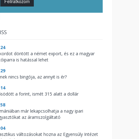
Feliratkozom
ISS
:24
kordot döntött a német export, és ez a magyar
óiparra is hatással lehet
:29
nek nincs bingója, az annyit is ér?
:14
södött a forint, ismét 315 alatt a dollár
:58
mániában már lekapcsolhatja a nagy ipari
gyasztókat az áramszolgáltató
:04
asztikus változásokat hozna az Egyensúly Intézet