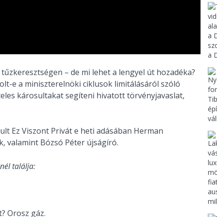
 tűzkeresztségen – de mi lehet a lengyel út hozadéka?
lt-e a miniszterelnöki ciklusok limitálásáról szóló
les károsultakat segíteni hivatott törvényjavaslat,
jult Ez Viszont Privát e heti adásában Herman
, valamint Bózsó Péter újságíró.
nél találja:
úrt? Orosz gáz.