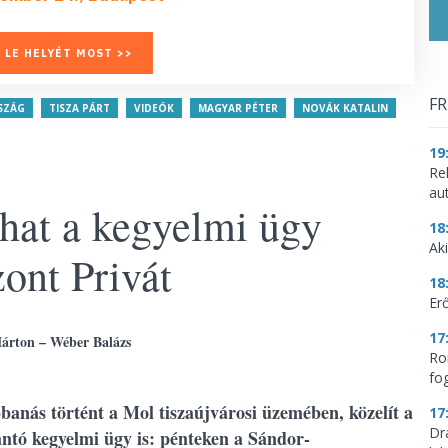
 LE HELYÉT MOST >>
FR
SZÁG
TISZA PÁRT
VIDEÓK
MAGYAR PÉTER
NOVÁK KATALIN
19
Re
aut
ghat a kegyelmi ügy
18
Aki
ont Privát
18
Erő
17
Márton – Wéber Balázs
Ro
fo
banás történt a Mol tiszaújvárosi üzemében, közelít a
17
Dr
ntó kegyelmi ügy is: pénteken a Sándor-