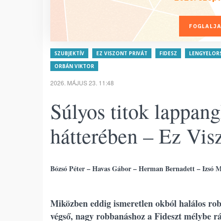
FOGLALJA
SZUBJEKTÍV
EZ VISZONT PRIVÁT
FIDESZ
LENGYELOR
ORBÁN VIKTOR
2026. MÁJUS 23. 11:48
Súlyos titok lappan
hátterében – Ez Visz
Bózsó Péter – Havas Gábor – Herman Bernadett – Izsó 
Miközben eddig ismeretlen okból halálos rob
végső, nagy robbanáshoz a Fideszt mélybe rá