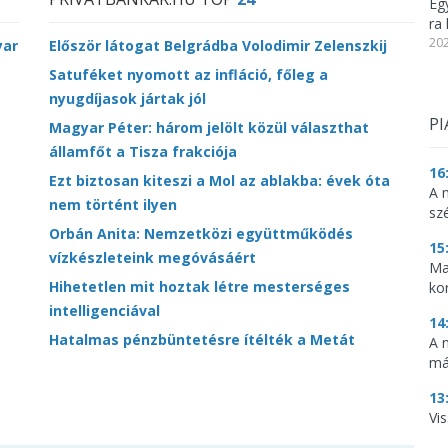
Eg
ra 
202
yar
Először látogat Belgrádba Volodimir Zelenszkij
Satuféket nyomott az infláció, főleg a
nyugdíjasok jártak jól
PI
Magyar Péter: három jelölt közül választhat
államfőt a Tisza frakciója
16
Ezt biztosan kiteszi a Mol az ablakba: évek óta
A 
nem történt ilyen
sz
Orbán Anita: Nemzetközi együttműködés
15
vízkészleteink megóvásáért
Ma
Hihetetlen mit hoztak létre mesterséges
ko
intelligenciával
14
Hatalmas pénzbüntetésre ítélték a Metát
A 
má
13
Vis