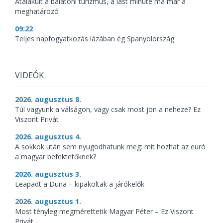
Átalakult a balatoni turizmus, a last minute ma már a
meghatározó
09:22
Teljes napfogyatkozás lázában ég Spanyolország
VIDEÓK
2026. augusztus 8.
Túl vagyunk a válságon, vagy csak most jön a neheze? Ez
Viszont Privát
2026. augusztus 4.
A sokkok után sem nyugodhatunk meg: mit hozhat az euró
a magyar befektetőknek?
2026. augusztus 3.
Leapadt a Duna – kipakoltak a járókelők
2026. augusztus 1.
Most tényleg megmérettetik Magyar Péter – Ez Viszont
Privát