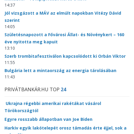
14:37
Jól vizsgázott a MÁV az elmúlt napokban Vitézy Dávid
szerint
14:05
Születésnapozott a Fővárosi Állat- és Növénykert – 160
éve nyitotta meg kapuit
13:10
Szerb trombitafesztiválon kapcsolódott ki Orbán Viktor
11:55
Bulgária lett a mintaország az energia tárolásában
11:43
PRIVÁTBANKÁR.HU TOP
24
Ukrajna régebbi amerikai rakétákat vásárol
Törökországtól
Egyre rosszabb állapotban van Joe Biden
Harkiv egyik lakótelepét orosz támadás érte éjjel, sok a