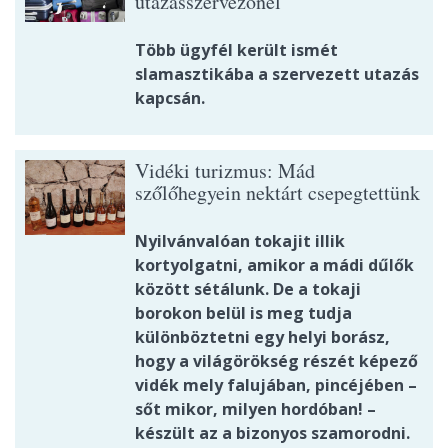
utazásszervezőnél
Több ügyfél került ismét
slamasztikába a szervezett utazás
kapcsán.
Vidéki turizmus: Mád
szőlőhegyein nektárt csepegtettünk
Nyilvánvalóan tokajit illik
kortyolgatni, amikor a mádi dűlők
között sétálunk. De a tokaji
borokon belül is meg tudja
különböztetni egy helyi borász,
hogy a világörökség részét képező
vidék mely falujában, pincéjében –
sőt mikor, milyen hordóban! –
készült az a bizonyos szamorodni.