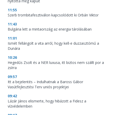
nyitotta meg kapuit
11:55
Szerb trombitafesztiválon kapcsolódott ki Orbán Viktor
11:43
Bulgária lett a mintaország az energia tárolásában
11:01
Ismét fellángolt a vita arról, hogy kell-e duzzasztómű a
Dunára
10:26
Hegedűs Zsolt és a NER luxusa, itt biztos nem szállt por a
zsírra
09:57
Itt a bejelentés – Indulhatnak a Baross Gábor
Vasútfejlesztési Terv uniós projektjei
09:42
Lázár János elismerte, hogy hibázott a Fidesz a
vízvédelemben