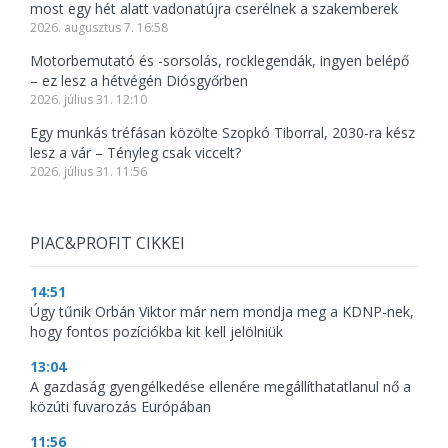
most egy hét alatt vadonatújra cserélnek a szakemberek
2026. augusztus 7. 16:58
Motorbemutató és -sorsolás, rocklegendák, ingyen belépő
– ez lesz a hétvégén Diósgyőrben
2026. július 31. 12:10
Egy munkás tréfásan közölte Szopkó Tiborral, 2030-ra kész
lesz a vár – Tényleg csak viccelt?
2026. július 31. 11:56
PIAC&PROFIT CIKKEI
14:51
Úgy tűnik Orbán Viktor már nem mondja meg a KDNP-nek,
hogy fontos pozíciókba kit kell jelölniük
13:04
A gazdaság gyengélkedése ellenére megállíthatatlanul nő a
közúti fuvarozás Európában
11:56