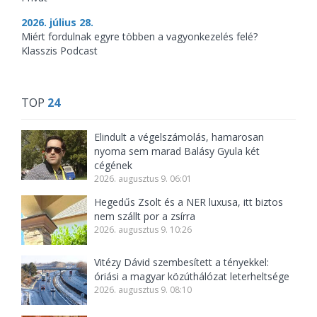
2026. július 28.
Miért fordulnak egyre többen a vagyonkezelés felé?
Klasszis Podcast
TOP
24
Elindult a végelszámolás, hamarosan
nyoma sem marad Balásy Gyula két
cégének
2026. augusztus 9. 06:01
Hegedűs Zsolt és a NER luxusa, itt biztos
nem szállt por a zsírra
2026. augusztus 9. 10:26
Vitézy Dávid szembesített a tényekkel:
óriási a magyar közúthálózat leterheltsége
2026. augusztus 9. 08:10