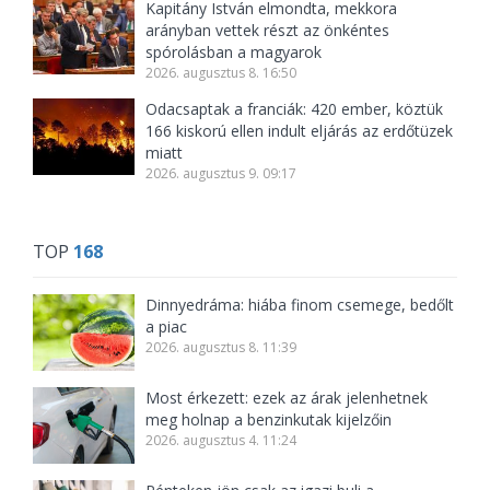
Kapitány István elmondta, mekkora
arányban vettek részt az önkéntes
spórolásban a magyarok
2026. augusztus 8. 16:50
Odacsaptak a franciák: 420 ember, köztük
166 kiskorú ellen indult eljárás az erdőtüzek
miatt
2026. augusztus 9. 09:17
TOP
168
Dinnyedráma: hiába finom csemege, bedőlt
a piac
2026. augusztus 8. 11:39
Most érkezett: ezek az árak jelenhetnek
meg holnap a benzinkutak kijelzőin
2026. augusztus 4. 11:24