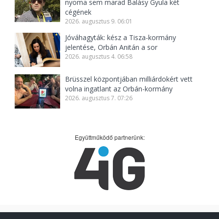
nyoma sem marad Balásy Gyula két
cégének
2026. augusztus 9. 06:01
Jóváhagyták: kész a Tisza-kormány
jelentése, Orbán Anitán a sor
2026. augusztus 4. 06:58
Brüsszel központjában milliárdokért vett
volna ingatlant az Orbán-kormány
2026. augusztus 7. 07:26
Együttműködő partnerünk: