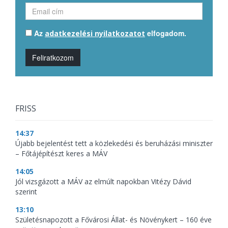
Az
elfogadom.
adatkezelési nyilatkozatot
Feliratkozom
FRISS
14:37
Újabb bejelentést tett a közlekedési és beruházási miniszter
– Főtájépítészt keres a MÁV
14:05
Jól vizsgázott a MÁV az elmúlt napokban Vitézy Dávid
szerint
13:10
Születésnapozott a Fővárosi Állat- és Növénykert – 160 éve