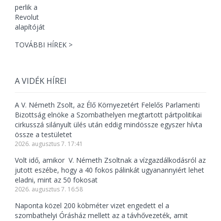
TOVÁBBI HÍREK >
A VIDÉK HÍREI
A V. Németh Zsolt, az Élő Környezetért Felelős Parlamenti
Bizottság elnöke a Szombathelyen megtartott pártpolitikai
cirkusszá silányult ülés után eddig mindössze egyszer hívta
össze a testületet
2026. augusztus 7. 17:41
Volt idő, amikor V. Németh Zsoltnak a vízgazdálkodásról az
jutott eszébe, hogy a 40 fokos pálinkát ugyanannyiért lehet
eladni, mint az 50 fokosat
2026. augusztus 7. 16:58
Naponta közel 200 köbméter vizet engedett el a
szombathelyi Órásház mellett az a távhővezeték, amit