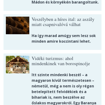
Mádon és környékén barangoltunk.
Veszélyben a híres ital: az aszály
miatt csapnivalóvá válhat
Ha így marad amúgy sem lesz sok
minden amire koccintani lehet.
Vidéki turizmus: ahol
mindenkinek van borospincéje
Itt szinte mindenki beszél – a
magyaron kívül természetesen –
németül, még a nem is oly régen
betelepített felvidékiek és a
bihariak is, nem beszélve az
őslakos magyarokról. Egy Baranya