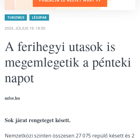
FOGLALJA LE HELYÉT MOST >>
TURIZMUS
LÉGIIPAR
2024. JÚLIUS 19. 19:30
A ferihegyi utasok is
megemlegetik a pénteki
napot
mfor.hu
Sok járat rengeteget késett.
Nemzetközi szinten összesen 27 075 repülő késett és 2