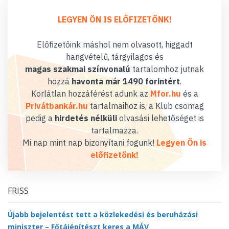
LEGYEN ÖN IS ELŐFIZETŐNK!
Előfizetőink máshol nem olvasott, higgadt
hangvételű, tárgyilagos és
magas szakmai színvonalú
tartalomhoz jutnak
hozzá
havonta már 1490 forintért
.
Korlátlan hozzáférést adunk az
Mfor.hu
és a
Privátbankár.hu
tartalmaihoz is, a Klub csomag
pedig a
hirdetés nélküli
olvasási lehetőséget is
tartalmazza.
Mi nap mint nap bizonyítani fogunk!
Legyen Ön is
előfizetőnk!
FRISS
Újabb bejelentést tett a közlekedési és beruházási
miniszter – Főtájépítészt keres a MÁV