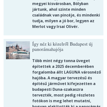
megyei kisvárosban, Bólyban
jártunk, ahol szinte minden
családnak van pincéje, és mindenki
tudja, milyen a jó bor, legyen az
Merlot vagy Irsai Olivér.
Így néz ki közelről Budapest új
panorámahajója
Több mint négy tonna üveget
építettek a 2025 decemberében
forgalomba állt LAGUNA városnéző
hajóba. A magyar tervezésű és
építésű járművet kifejezetten a
budapesti Duna-szakaszra
tervezték, most pedig részletes
fotókon is meg lehet mutatni,
hogyan alakították ki a panorámás