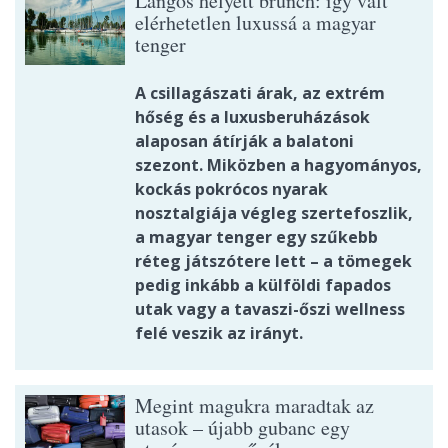
Lángos helyett brunch: így vált
elérhetetlen luxussá a magyar
tenger
A csillagászati árak, az extrém
hőség és a luxusberuházások
alaposan átírják a balatoni
szezont. Miközben a hagyományos,
kockás pokrócos nyarak
nosztalgiája végleg szertefoszlik,
a magyar tenger egy szűkebb
réteg játszótere lett – a tömegek
pedig inkább a külföldi fapados
utak vagy a tavaszi-őszi wellness
felé veszik az irányt.
Megint magukra maradtak az
utasok – újabb gubanc egy