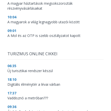
A magyar háztartások megsokszorozták
részvényvásárlásaikat
10:04
A magyarok a világ legnagyobb utazói között
09:01
A Mol és az OTP is szebb osztályzatot kapott
TURIZMUS ONLINE CIKKEI
06:35
Új turisztikai rendszer készül
18:10
Digitális élménytér a lévai várban
17:37
Vaddisznó a metróban???
09:36