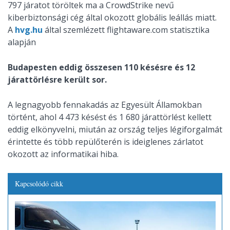
797 járatot töröltek ma a CrowdStrike nevű
kiberbiztonsági cég által okozott globális leállás miatt.
A
hvg.hu
által szemlézett flightaware.com statisztika
alapján
Budapesten eddig összesen 110 késésre és 12
járattörlésre került sor.
A legnagyobb fennakadás az Egyesült Államokban
történt, ahol 4 473 késést és 1 680 járattörlést kellett
eddig elkönyvelni, miután az ország teljes légiforgalmát
érintette és több repülőterén is ideiglenes zárlatot
okozott az informatikai hiba.
Kapcsolódó cikk