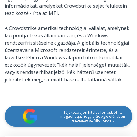
információkat, amelyeket Crowdstrike saját felületein
tesz közzé - írta az MTI.
A Crowdstrike amerikai technológiai vállalat, amelynek
központja Texas államban van, és a Windows
rendszerfrissítéseinek gazdája. A globális technológiai
üzemzavar a Microsoft rendszereit érintette, és a
következtében a Windows alapon futó informatikai
eszközök úgynevezett "kék halál" jelenséget mutatták,
vagyis rendszerhibát jelző, kék hátterű üzenetet
jelenítettek meg, s emiatt használhatatlanná váltak.
Tájékozódjon hiteles forrásból: itt
megadhatja, hogy a Google előnyben
részesítse az Mfor cikkeit!