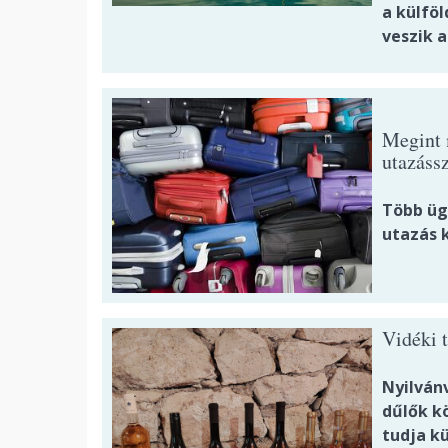
a külföl
veszik a
Megint 
utazáss
Több üg
utazás 
Vidéki 
Nyilvánv
dűlők kö
tudja kü