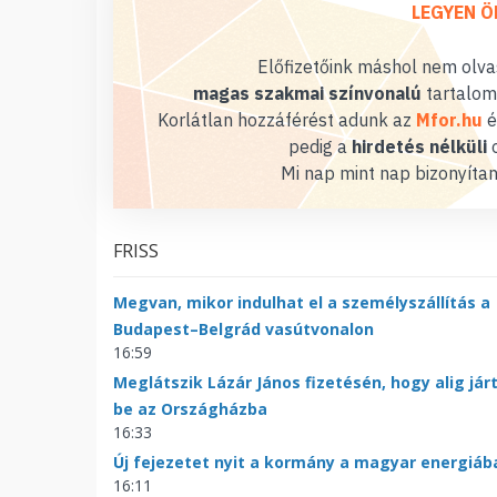
LEGYEN Ö
Előfizetőink máshol nem olvas
magas szakmai színvonalú
tartalom
Korlátlan hozzáférést adunk az
Mfor.hu
é
pedig a
hirdetés nélküli
o
Mi nap mint nap bizonyítan
FRISS
Megvan, mikor indulhat el a személyszállítás a
Budapest–Belgrád vasútvonalon
16:59
Meglátszik Lázár János fizetésén, hogy alig jár
be az Országházba
16:33
Új fejezetet nyit a kormány a magyar energiáb
16:11