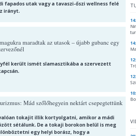
di fapados utak vagy a tavaszi-őszi wellness felé
TU
z irányt.
14
Ni
tu
magukra maradtak az utasok – újabb gubanc egy
14
zervezőnél
Ma
12
yfél került ismét slamasztikába a szervezett
Tr
kapcsán.
12
Szi
10
Bo
turizmus: Mád szőlőhegyein nektárt csepegtettünk
alóan tokajit illik kortyolgatni, amikor a mádi
V
zött sétálunk. De a tokaji borokon belül is meg
lönböztetni egy helyi borász, hogy a