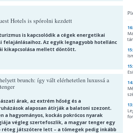
PI
est Hotels is spórolni kezdett
16
Ma
turizmus is kapcsolódik a cégek energetikai
tá
i felajánlásaihoz. Az egyik legnagyobb hotellánc
ái kikapcsolása mellett döntött.
15
Is
15
Es
elyett brunch: így vált elérhetetlen luxussá a
14
tenger
Mé
sz
gászati árak, az extrém hőség és a
13
ruházások alaposan átírják a balatoni szezont.
Le
n a hagyományos, kockás pokrócos nyarak
for
giája végleg szertefoszlik, a magyar tenger egy
 réteg játszótere lett – a tömegek pedig inkább