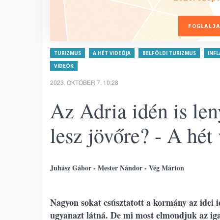
FOGLALJA
TURIZMUS
A HÉT VIDEÓJA
BELFÖLDI TURIZMUS
INFL
VIDEÓK
2023. OKTÓBER 7. 10:28
Az Adria idén is le
lesz jövőre? - A hét
Juhász Gábor - Mester Nándor - Vég Márton
Nagyon sokat csúsztatott a kormány az idei
ugyanazt látná. De mi most elmondjuk az igaz