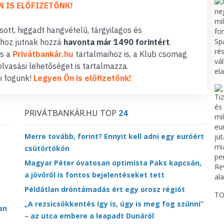
N IS ELŐFIZETŐNK!
ott, higgadt hangvételű, tárgyilagos és
hoz jutnak hozzá
havonta már 1490 forintért
.
s a
Privátbankár.hu
tartalmaihoz is, a Klub csomag
lvasási lehetőséget is tartalmazza.
i fogunk!
Legyen Ön is előfizetőnk!
PRIVÁTBANKÁR.HU TOP
24
Merre tovább, forint? Ennyit kell adni egy euróért
csütörtökön
Magyar Péter óvatosan optimista Paks kapcsán,
t
a jövőről is fontos bejelentéseket tett
Példátlan dróntámadás ért egy orosz régiót
TO
„A rezsicsökkentés így is, úgy is meg fog szűnni”
an
– az utca embere a leapadt Dunáról