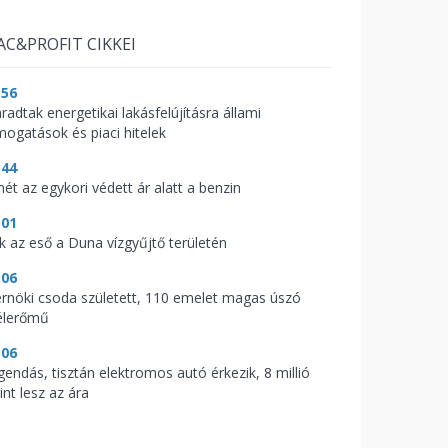
AC&PROFIT CIKKEI
:56
radtak energetikai lakásfelújításra állami
mogatások és piaci hitelek
:44
mét az egykori védett ár alatt a benzin
:01
ik az eső a Duna vízgyűjtő területén
:06
rnöki csoda született, 110 emelet magas úszó
élerőmű
:06
gendás, tisztán elektromos autó érkezik, 8 millió
int lesz az ára