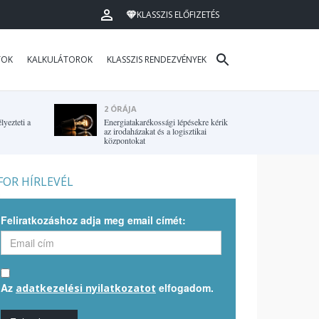
KLASSZIS ELŐFIZETÉS
TOK
KALKULÁTOROK
KLASSZIS RENDEZVÉNYEK
2 ÓRÁJA
yezteti a
Energiatakarékossági lépésekre kérik
az irodaházakat és a logisztikai
központokat
OR HÍRLEVÉL
Feliratkozáshoz adja meg email címét:
Az
elfogadom.
adatkezelési nyilatkozatot