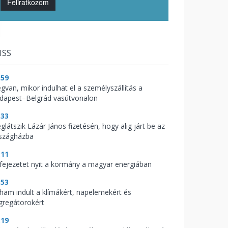
Feliratkozom
ISS
:59
gvan, mikor indulhat el a személyszállítás a
dapest–Belgrád vasútvonalon
:33
glátszik Lázár János fizetésén, hogy alig járt be az
szágházba
:11
 fejezetet nyit a kormány a magyar energiában
:53
ham indult a klímákért, napelemekért és
gregátorokért
:19