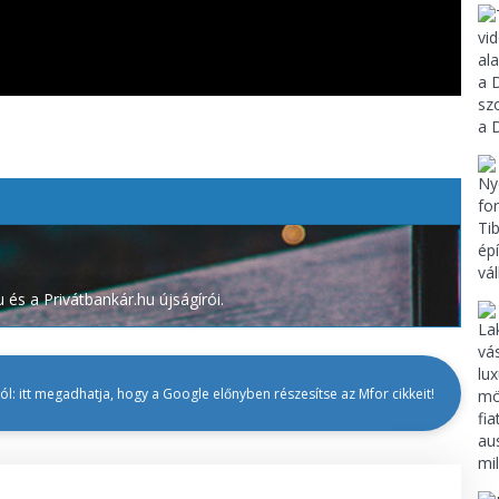
és a Privátbankár.hu újságírói.
l: itt megadhatja, hogy a Google előnyben részesítse az Mfor cikkeit!