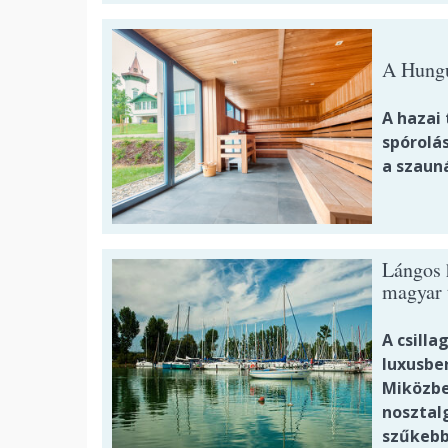
A Hungu
A hazai 
spórolás
a szaun
Lángos h
magyar 
A csilla
luxusbe
Miközbe
nosztal
szűkebb