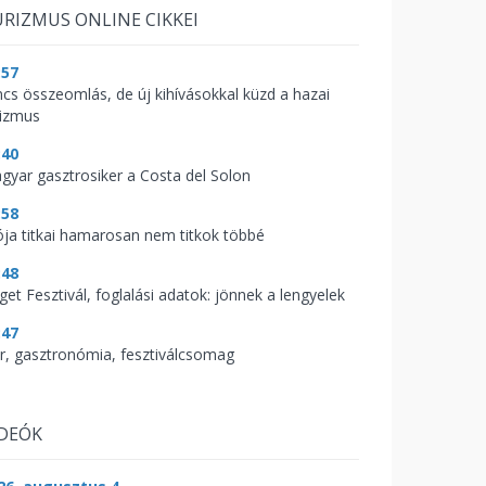
RIZMUS ONLINE CIKKEI
:57
ncs összeomlás, de új kihívásokkal küzd a hazai
rizmus
:40
gyar gasztrosiker a Costa del Solon
:58
ója titkai hamarosan nem titkok többé
:48
get Fesztivál, foglalási adatok: jönnek a lengyelek
:47
r, gasztronómia, fesztiválcsomag
IDEÓK