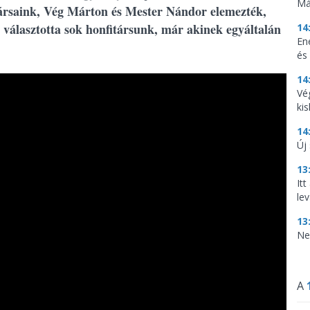
Má
ársaink, Vég Márton és Mester Nándor elemezték,
választotta sok honfitársunk, már akinek egyáltalán
14
En
és
14
Vé
ki
14
Új
13
It
lev
13
Ne
A