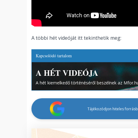
A többi hét videóját itt tekinthetik meg:
Kapcsolódó tartalom
A HÉT VIDEÓJA
A hét kiemelkedő történéséről beszélnek az Mfor.hu 
Tájékozódjon hiteles forrásbó