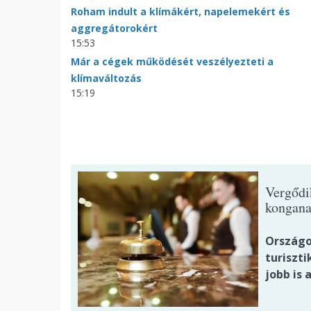
Roham indult a klímákért, napelemekért és
aggregátorokért
15:53
Már a cégek működését veszélyezteti a
klímaváltozás
15:19
Vergődi
kongana
Országo
turiszti
jobb is 