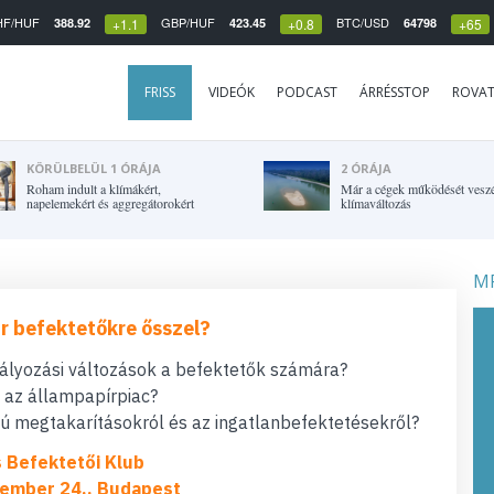
HF/HUF
GBP/HUF
BTC/USD
388.92
423.45
64798
+1.1
+0.8
+65
FRISS
VIDEÓK
PODCAST
ÁRRÉSSTOP
ROVA
KÖRÜLBELÜL 1 ÓRÁJA
2 ÓRÁJA
Roham indult a klímákért,
Már a cégek működését veszél
napelemekért és aggregátorokért
klímaváltozás
MF
r befektetőkre ősszel?
bályozási változások a befektetők számára?
t az állampapírpiac?
 megtakarításokról és az ingatlanbefektetésekről?
s Befektetői Klub
ember 24., Budapest