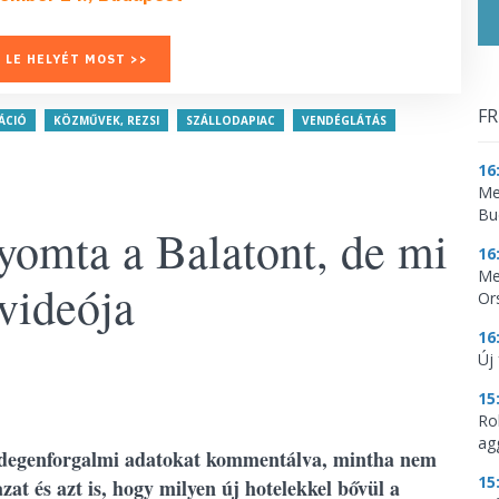
 LE HELYÉT MOST >>
FR
ÁCIÓ
KÖZMŰVEK, REZSI
SZÁLLODAPIAC
VENDÉGLÁTÁS
16
Me
Bu
nyomta a Balatont, de mi
16
Me
 videója
Or
16
Új
15
Ro
ag
 idegenforgalmi adatokat kommentálva, mintha nem
15
at és azt is, hogy milyen új hotelekkel bővül a