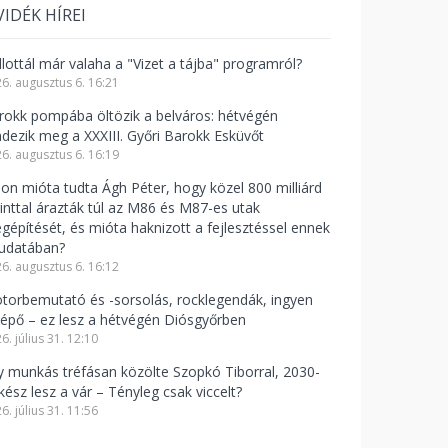
VIDÉK HÍREI
llottál már valaha a "Vizet a tájba" programról?
6. augusztus 6. 16:21
rokk pompába öltözik a belváros: hétvégén
ndezik meg a XXXIII. Győri Barokk Esküvőt
6. augusztus 6. 16:19
jon mióta tudta Ágh Péter, hogy közel 800 milliárd
rinttal árazták túl az M86 és M87-es utak
gépítését, és mióta haknizott a fejlesztéssel ennek
tudatában?
6. augusztus 6. 16:12
torbemutató és -sorsolás, rocklegendák, ingyen
lépő – ez lesz a hétvégén Diósgyőrben
6. július 31. 12:10
y munkás tréfásan közölte Szopkó Tiborral, 2030-
kész lesz a vár – Tényleg csak viccelt?
6. július 31. 11:56