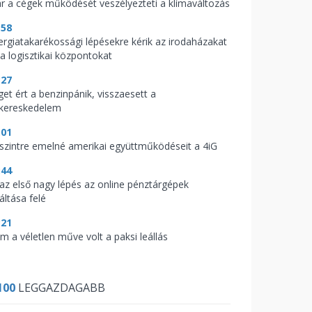
r a cégek működését veszélyezteti a klímaváltozás
:58
ergiatakarékossági lépésekre kérik az irodaházakat
 a logisztikai központokat
:27
get ért a benzinpánik, visszaesett a
skereskedelem
:01
 szintre emelné amerikai együttműködéseit a 4iG
:44
t az első nagy lépés az online pénztárgépek
áltása felé
:21
m a véletlen műve volt a paksi leállás
100
LEGGAZDAGABB