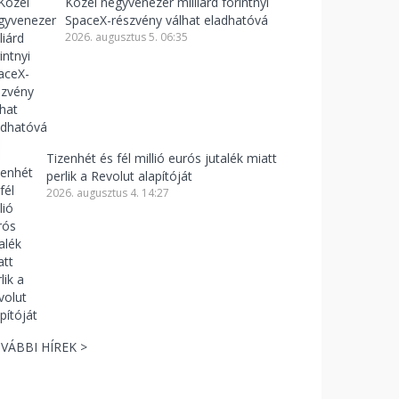
Közel negyvenezer milliárd forintnyi
SpaceX-részvény válhat eladhatóvá
2026. augusztus 5. 06:35
Tizenhét és fél millió eurós jutalék miatt
perlik a Revolut alapítóját
2026. augusztus 4. 14:27
VÁBBI HÍREK >