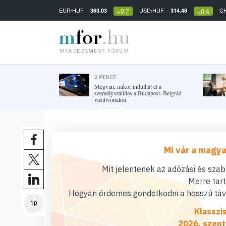
EUR/HUF
USD/HUF
C
363.03
314.48
+0.7
+0.4
2 PERCE
Megvan, mikor indulhat el a
személyszállítás a Budapest–Belgrád
vasútvonalon
Mi vár a magya
Mit jelentenek az adózási és sza
Merre tar
Hogyan érdemes gondolkodni a hosszú távú
1p
Klasszi
2026. szept