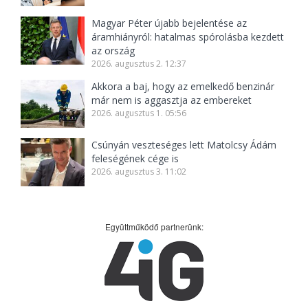
Magyar Péter újabb bejelentése az
áramhiányról: hatalmas spórolásba kezdett
az ország
2026. augusztus 2. 12:37
Akkora a baj, hogy az emelkedő benzinár
már nem is aggasztja az embereket
2026. augusztus 1. 05:56
Csúnyán veszteséges lett Matolcsy Ádám
feleségének cége is
2026. augusztus 3. 11:02
Együttműködő partnerünk: