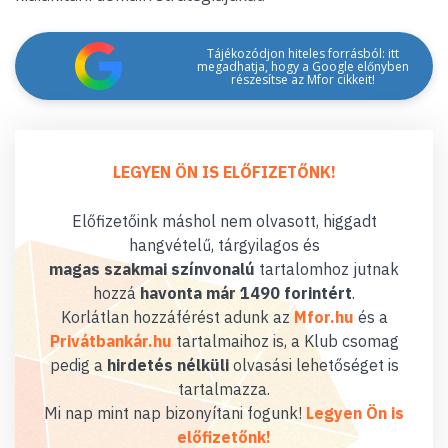
Tájékozódjon hiteles forrásból: itt
megadhatja, hogy a Google előnyben
részesítse az Mfor cikkeit!
LEGYEN ÖN IS ELŐFIZETŐNK!
Előfizetőink máshol nem olvasott, higgadt
hangvételű, tárgyilagos és
magas szakmai színvonalú
tartalomhoz jutnak
hozzá
havonta már 1490 forintért
.
Korlátlan hozzáférést adunk az
Mfor.hu
és a
Privátbankár.hu
tartalmaihoz is, a Klub csomag
pedig a
hirdetés nélküli
olvasási lehetőséget is
tartalmazza.
Mi nap mint nap bizonyítani fogunk!
Legyen Ön is
előfizetőnk!