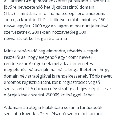
A Gartner Group most közzétett publikációja szerint a
jövőre bevezetendő hét új csúcsszintű domain
(TLD) – mint .biz, .info, .name, .co-op, .pro, .museum,
.aero-, a korábbi TLD-ek, illetve a többi mintegy 150
névvel együtt, 2000 egy a világon mindenütt jelenlevő
szervezetnek, 2001-ben hozzávetőleg 300
névvariációt kell regisztráltatnia.
Mint a tanácsadó cég elmondta, tévedés a cégek
részéről az, hogy elegendő egy “.com” névvel
rendelkezni. A cégeknek melyek az internetes
megjelenést választják ma már elengedhetetlen, hogy
domain név stratégiával is rendelkezzenek. Több nevet
érdemes regisztráltatni, több regisztrációt végző
szervezetnél. A domain név stratégia teljes kiépítese az
előrejelzések szerint 75000$ költséggel járhat.
A domain stratégia kialakítása során a tanácsadók
szerint a következőket célszerű szem elött tartani: