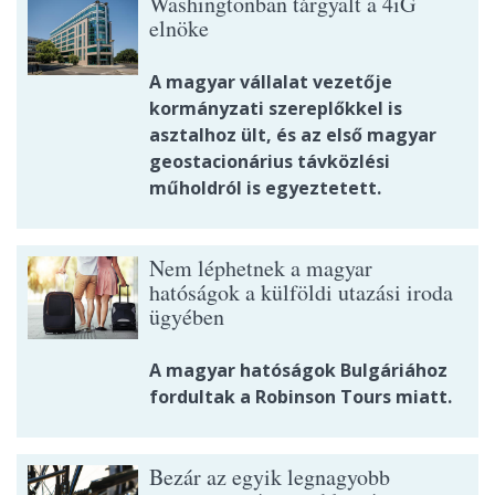
Washingtonban tárgyalt a 4iG
elnöke
A magyar vállalat vezetője
kormányzati szereplőkkel is
asztalhoz ült, és az első magyar
geostacionárius távközlési
műholdról is egyeztetett.
Nem léphetnek a magyar
hatóságok a külföldi utazási iroda
ügyében
A magyar hatóságok Bulgáriához
fordultak a Robinson Tours miatt.
Bezár az egyik legnagyobb