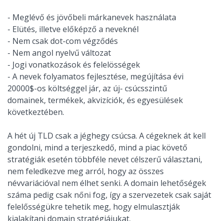
- Meglévő és jövőbeli márkanevek használata
- Elütés, illetve előképző a neveknél
- Nem csak dot-com végződés
- Nem angol nyelvű változat
- Jogi vonatkozások és felelösségek
- A nevek folyamatos fejlesztése, megújítása évi
20000$-os költséggel jár, az új- csúcsszintű
domainek, termékek, akvizíciók, és egyesülések
következtében.
A hét új TLD csak a jéghegy csúcsa. A cégeknek át kell
gondolni, mind a terjeszkedő, mind a piac követő
stratégiák esetén többféle nevet célszerű választani,
nem feledkezve meg arról, hogy az összes
névvariációval nem élhet senki. A domain lehetőségek
száma pedig csak nőni fog, így a szervezetek csak saját
felelősségükre tehetik meg, hogy elmulasztják
kialakítani domain stratégiájukat.