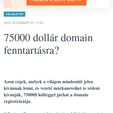
FOGLALJA LE HELYÉT MOST >>
VÁLLALATOK
2000. NOVEMBER 22. 11:00
75000 dollár domain
fenntartásra?
Azon cégek, melyek a világon mindenütt jelen
kívánnak lenni, és vezető márkaneveiket is védeni
kívánják, 75000$ költéggel járhat a domain
regisztrációja.