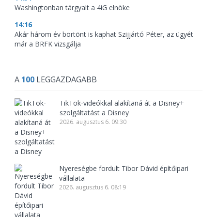
Washingtonban tárgyalt a 4iG elnöke
14:16
Akár három év börtönt is kaphat Szijjártó Péter, az ügyét
már a BRFK vizsgálja
A
100
LEGGAZDAGABB
TikTok-videókkal alakítaná át a Disney+
szolgáltatást a Disney
2026. augusztus 6. 09:30
Nyereségbe fordult Tibor Dávid építőipari
vállalata
2026. augusztus 6. 08:19