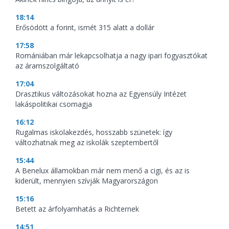
18:14
Erősödött a forint, ismét 315 alatt a dollár
17:58
Romániában már lekapcsolhatja a nagy ipari fogyasztókat
az áramszolgáltató
17:04
Drasztikus változásokat hozna az Egyensúly Intézet
lakáspolitikai csomagja
16:12
Rugalmas iskolakezdés, hosszabb szünetek: így
változhatnak meg az iskolák szeptembertől
15:44
A Benelux államokban már nem menő a cigi, és az is
kiderült, mennyien szívják Magyarországon
15:16
Betett az árfolyamhatás a Richternek
14:51