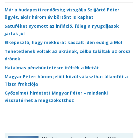
Már a budapesti rendőrség vizsgálja Szijjártó Péter
ügyét, akár három év börtönt is kaphat
Satuféket nyomott az infláció, főleg a nyugdíjasok
jártak jól
Elképesztő, hogy mekkorát kaszált idén eddig a Mol
Tehetetlenek voltak az ukránok, célba találtak az orosz
drónok
Hatalmas pénzbüntetésre ítélték a Metát
Magyar Péter: három jelölt közül választhat államfőt a
Tisza frakciója
Győzelmet hirdetett Magyar Péter – mindenki
visszatérhet a megszokotthoz