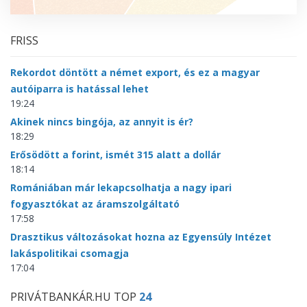
FRISS
Rekordot döntött a német export, és ez a magyar
autóiparra is hatással lehet
19:24
Akinek nincs bingója, az annyit is ér?
18:29
Erősödött a forint, ismét 315 alatt a dollár
18:14
Romániában már lekapcsolhatja a nagy ipari
fogyasztókat az áramszolgáltató
17:58
Drasztikus változásokat hozna az Egyensúly Intézet
lakáspolitikai csomagja
17:04
PRIVÁTBANKÁR.HU TOP
24