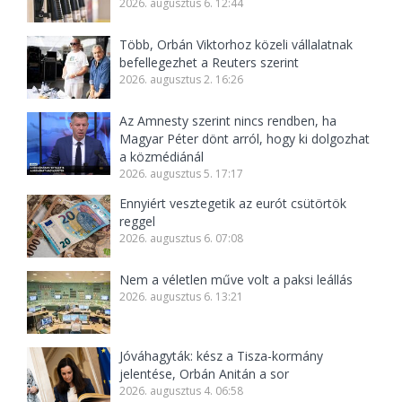
2026. augusztus 6. 12:44
Több, Orbán Viktorhoz közeli vállalatnak
befellegezhet a Reuters szerint
2026. augusztus 2. 16:26
Az Amnesty szerint nincs rendben, ha
Magyar Péter dönt arról, hogy ki dolgozhat
a közmédiánál
2026. augusztus 5. 17:17
Ennyiért vesztegetik az eurót csütörtök
reggel
2026. augusztus 6. 07:08
Nem a véletlen műve volt a paksi leállás
2026. augusztus 6. 13:21
Jóváhagyták: kész a Tisza-kormány
jelentése, Orbán Anitán a sor
2026. augusztus 4. 06:58