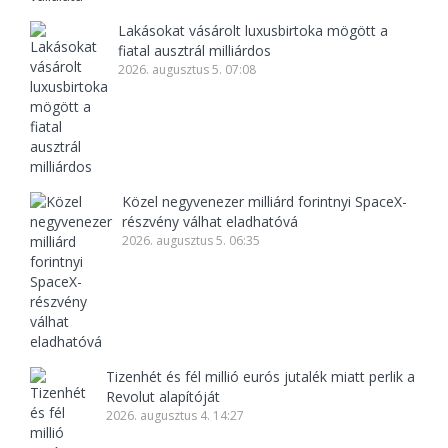
Lakásokat vásárolt luxusbirtoka mögött a
fiatal ausztrál milliárdos
2026. augusztus 5. 07:08
Közel negyvenezer milliárd forintnyi SpaceX-
részvény válhat eladhatóvá
2026. augusztus 5. 06:35
Tizenhét és fél millió eurós jutalék miatt perlik a
Revolut alapítóját
2026. augusztus 4. 14:27