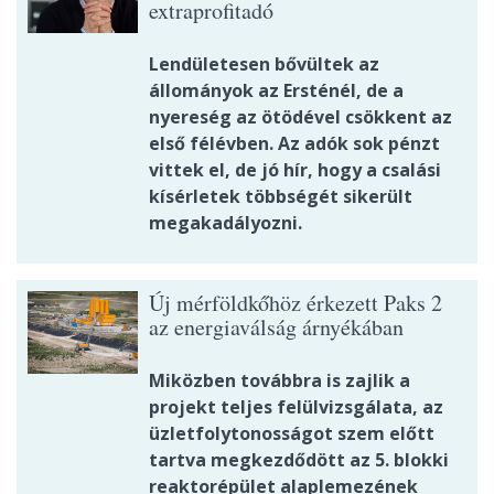
extraprofitadó
Lendületesen bővültek az
állományok az Ersténél, de a
nyereség az ötödével csökkent az
első félévben. Az adók sok pénzt
vittek el, de jó hír, hogy a csalási
kísérletek többségét sikerült
megakadályozni.
Új mérföldkőhöz érkezett Paks 2
az energiaválság árnyékában
Miközben továbbra is zajlik a
projekt teljes felülvizsgálata, az
üzletfolytonosságot szem előtt
tartva megkezdődött az 5. blokki
reaktorépület alaplemezének