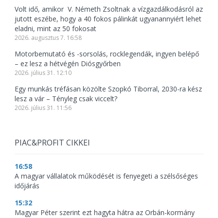
Volt idő, amikor V. Németh Zsoltnak a vízgazdálkodásról az
jutott eszébe, hogy a 40 fokos pálinkát ugyanannyiért lehet
eladni, mint az 50 fokosat
2026. augusztus 7. 16:58
Motorbemutató és -sorsolás, rocklegendák, ingyen belépő
– ez lesz a hétvégén Diósgyőrben
2026. július 31. 12:10
Egy munkás tréfásan közölte Szopkó Tiborral, 2030-ra kész
lesz a vár – Tényleg csak viccelt?
2026. július 31. 11:56
PIAC&PROFIT CIKKEI
16:58
A magyar vállalatok működését is fenyegeti a szélsőséges
időjárás
15:32
Magyar Péter szerint ezt hagyta hátra az Orbán-kormány