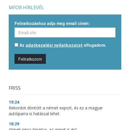
MFOR HÍRLEVÉL
Feliratkozáshoz adja meg email címét:
Az
elfogadom.
adatkezelési nyilatkozatot
Feliratkozom
FRISS
19:24
Rekordot döntött a német export, és ez a magyar
autóiparra is hatással lehet
18:29
Akinek nincs bingója, az annyit is ér?