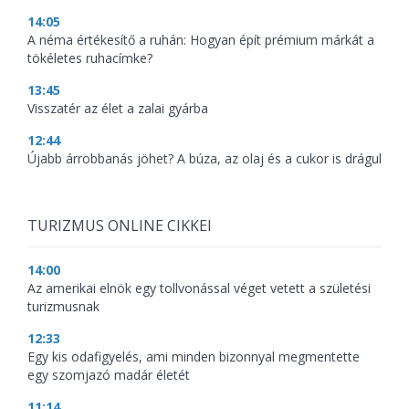
14:05
A néma értékesítő a ruhán: Hogyan épít prémium márkát a
tökéletes ruhacímke?
13:45
Visszatér az élet a zalai gyárba
12:44
Újabb árrobbanás jöhet? A búza, az olaj és a cukor is drágul
TURIZMUS ONLINE CIKKEI
14:00
Az amerikai elnök egy tollvonással véget vetett a születési
turizmusnak
12:33
Egy kis odafigyelés, ami minden bizonnyal megmentette
egy szomjazó madár életét
11:14