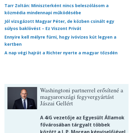
Tarr Zoltán: Miniszterként nincs beleszólásom a
közmédia mindennapi működésébe
Jól vizsgázott Magyar Péter, de közben csinált egy
súlyos baklövést – Ez Viszont Privát
Ennyire kell mélyre fúrni, hogy ivóvizes kút legyen a
kertben
A nap végi hajrát a Richter nyerte a magyar tőzsdén
Washingtoni partnerrel erősítené a
magyarországi fegyvergyártást
Jászai Gellért
A 4iG vezetője az Egyesült Államok
fővárosában tárgyalt többek
között a J. P. Morgan képviselőjével