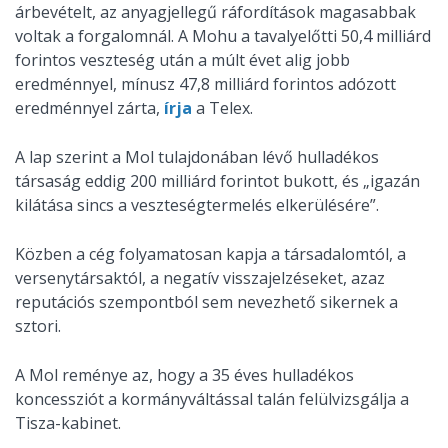
árbevételt, az anyagjellegű ráfordítások magasabbak
voltak a forgalomnál. A Mohu a tavalyelőtti 50,4 milliárd
forintos veszteség után a múlt évet alig jobb
eredménnyel, mínusz 47,8 milliárd forintos adózott
eredménnyel zárta,
írja
a Telex.
A lap szerint a Mol tulajdonában lévő hulladékos
társaság eddig 200 milliárd forintot bukott, és „igazán
kilátása sincs a veszteségtermelés elkerülésére”.
Közben a cég folyamatosan kapja a társadalomtól, a
versenytársaktól, a negatív visszajelzéseket, azaz
reputációs szempontból sem nevezhető sikernek a
sztori.
A Mol reménye az, hogy a 35 éves hulladékos
koncessziót a kormányváltással talán felülvizsgálja a
Tisza-kabinet.