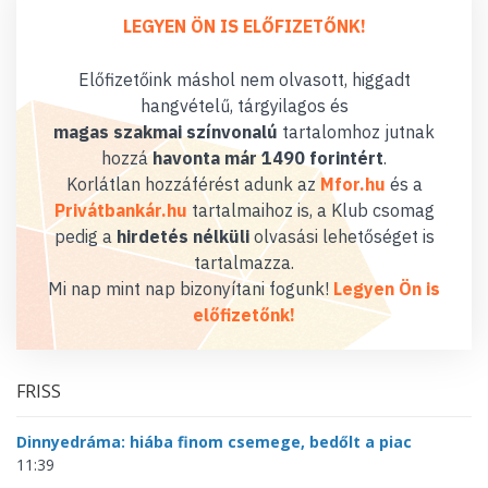
LEGYEN ÖN IS ELŐFIZETŐNK!
Előfizetőink máshol nem olvasott, higgadt
hangvételű, tárgyilagos és
magas szakmai színvonalú
tartalomhoz jutnak
hozzá
havonta már 1490 forintért
.
Korlátlan hozzáférést adunk az
Mfor.hu
és a
Privátbankár.hu
tartalmaihoz is, a Klub csomag
pedig a
hirdetés nélküli
olvasási lehetőséget is
tartalmazza.
Mi nap mint nap bizonyítani fogunk!
Legyen Ön is
előfizetőnk!
FRISS
Dinnyedráma: hiába finom csemege, bedőlt a piac
11:39