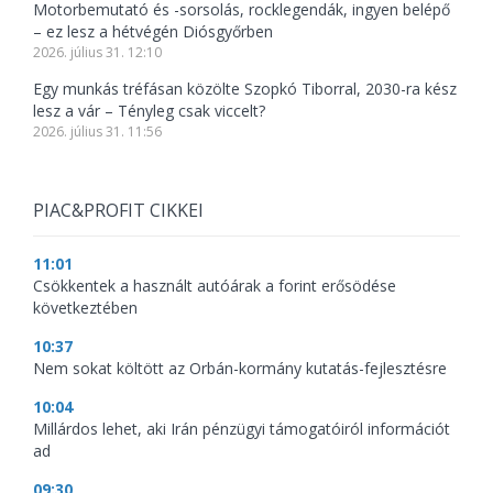
Motorbemutató és -sorsolás, rocklegendák, ingyen belépő
– ez lesz a hétvégén Diósgyőrben
2026. július 31. 12:10
Egy munkás tréfásan közölte Szopkó Tiborral, 2030-ra kész
lesz a vár – Tényleg csak viccelt?
2026. július 31. 11:56
PIAC&PROFIT CIKKEI
11:01
Csökkentek a használt autóárak a forint erősödése
következtében
10:37
Nem sokat költött az Orbán-kormány kutatás-fejlesztésre
10:04
Millárdos lehet, aki Irán pénzügyi támogatóiról információt
ad
09:30