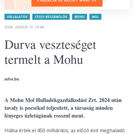
FOGLALJA LE HELYÉT MOST >>
VÁLLALATOK
CÉGES BESZÁMOLÓK
MOHU
MOL
2026. JÚNIUS 10. 15:48
Durva veszteséget
termelt a Mohu
mfor.hu
A Mohu Mol Hulladékgazdálkodási Zrt. 2024 után
tavaly is pocsékul teljesített, a társaság minden
lényeges üzletágának rosszul ment.
Hiába értek el 450 milliárdos, az előző évit meghaladó