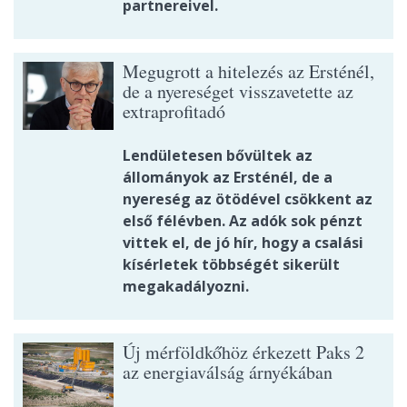
partnereivel.
Megugrott a hitelezés az Ersténél,
de a nyereséget visszavetette az
extraprofitadó
Lendületesen bővültek az
állományok az Ersténél, de a
nyereség az ötödével csökkent az
első félévben. Az adók sok pénzt
vittek el, de jó hír, hogy a csalási
kísérletek többségét sikerült
megakadályozni.
Új mérföldkőhöz érkezett Paks 2
az energiaválság árnyékában