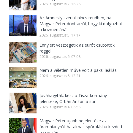
2026. augusztus 2. 16:26
Az Amnesty szerint nincs rendben, ha
Magyar Péter dönt arról, hogy ki dolgozhat
a közmédiánál
2026. augusztus 5. 17:17
Ennyiért vesztegetik az eurót csütörtök
reggel
2026. augusztus 6. 07:08
Nem a véletlen műve volt a paksi leállás
2026. augusztus 6. 13:21
Jóváhagyták: kész a Tisza-kormány
jelentése, Orbán Anitán a sor
2026. augusztus 4. 06:58
Magyar Péter újabb bejelentése az
áramhiányról: hatalmas spórolásba kezdett
az ország