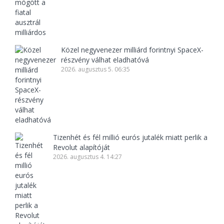
Közel negyvenezer milliárd forintnyi SpaceX-
részvény válhat eladhatóvá
2026. augusztus 5. 06:35
Tizenhét és fél millió eurós jutalék miatt perlik a
Revolut alapítóját
2026. augusztus 4. 14:27