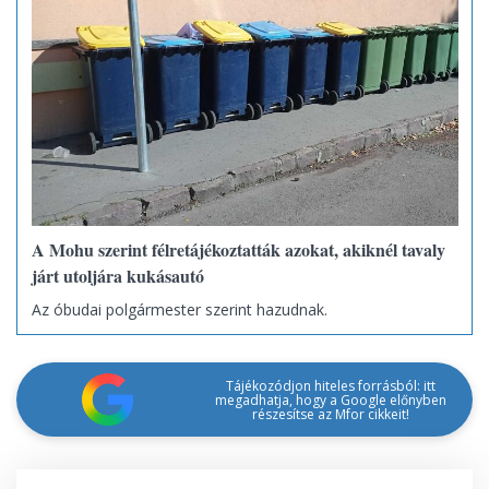
A Mohu szerint félretájékoztatták azokat, akiknél tavaly
járt utoljára kukásautó
Az óbudai polgármester szerint hazudnak.
Tájékozódjon hiteles forrásból: itt
megadhatja, hogy a Google előnyben
részesítse az Mfor cikkeit!