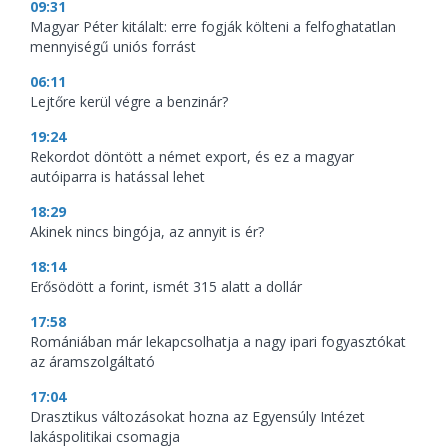
09:31
Magyar Péter kitálalt: erre fogják költeni a felfoghatatlan
mennyiségű uniós forrást
06:11
Lejtőre kerül végre a benzinár?
19:24
Rekordot döntött a német export, és ez a magyar
autóiparra is hatással lehet
18:29
Akinek nincs bingója, az annyit is ér?
18:14
Erősödött a forint, ismét 315 alatt a dollár
17:58
Romániában már lekapcsolhatja a nagy ipari fogyasztókat
az áramszolgáltató
17:04
Drasztikus változásokat hozna az Egyensúly Intézet
lakáspolitikai csomagja