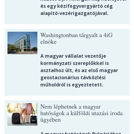
és egy kézifegyvergyártó cég
alapító-vezérigazgatójával.
Washingtonban tárgyalt a 4iG
elnöke
A magyar vállalat vezetője
kormányzati szereplőkkel is
asztalhoz ült, és az első magyar
geostacionárius távközlési
műholdról is egyeztetett.
Nem léphetnek a magyar
hatóságok a külföldi utazási iroda
ügyében