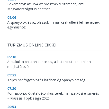
Bekeményít az USA az oroszokkal szemben, ami
Magyarországot is érintheti
09:06
A spanyolok és az olaszok immár csak útlevéllel mehetnek
egymáshoz
TURIZMUS ONLINE CIKKEI
09:36
Átalakult a balatoni turizmus, a last minute ma már a
meghatározó
09:22
Teljes napfogyatkozás lázában ég Spanyolország
07:20
Formabontó ötletek, ikonikus terek, nemzetközi elismerés
– Klasszis TopDesign 2026
20:53