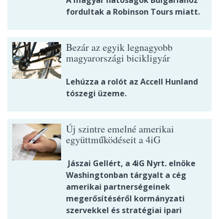
A magyar hatóságok Bulgáriához
fordultak a Robinson Tours miatt.
Bezár az egyik legnagyobb
magyarországi bicikligyár
Lehúzza a rolót az Accell Hunland
tószegi üzeme.
Új szintre emelné amerikai
együttműködéseit a 4iG
Jászai Gellért, a 4iG Nyrt. elnöke
Washingtonban tárgyalt a cég
amerikai partnerségeinek
megerősítéséről kormányzati
szervekkel és stratégiai ipari