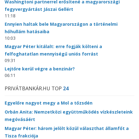
Washingtoni partnerrel erősítené a magyarországi
fegyvergyártást Jászai Gellért
11:18
Ennyien haltak bele Magyarországon a történelmi
hőhullám hatásaiba
10:03
Magyar Péter kitálalt: erre fogják költeni a
felfoghatatlan mennyiségű uniós forrást
09:31
Lejtőre kerül végre a benzinár?
06:11
PRIVÁTBANKÁR.HU TOP
24
Egyelőre nagyot megy a Mol a tőzsdén
Orbán Anita: Nemzetközi együttműködés vízkészleteink
megóvásáért
Magyar Péter: három jelölt közül választhat államfőt a
Tisza frakciója