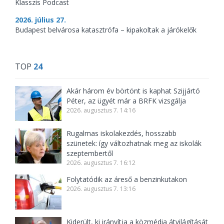
Klasszis Podcast
2026. július 27.
Budapest belvárosa katasztrófa – kipakoltak a járókelők
TOP
24
Akár három év börtönt is kaphat Szijjártó
Péter, az ügyét már a BRFK vizsgálja
2026. augusztus 7. 14:16
Rugalmas iskolakezdés, hosszabb
szünetek: így változhatnak meg az iskolák
szeptembertől
2026. augusztus 7. 16:12
Folytatódik az áreső a benzinkutakon
2026. augusztus 7. 13:16
Kiderült, ki irányítja a közmédia átvilágítását