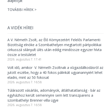
TOVÁBBI HÍREK >
A VIDÉK HÍREI
A V. Németh Zsolt, az Élő Környezetért Felelős Parlamenti
Bizottság elnöke a Szombathelyen megtartott pártpolitikai
cirkusszá silányult ülés után eddig mindössze egyszer hívta
össze a testületet
2026. augusztus 7. 17:41
Volt idő, amikor V. Németh Zsoltnak a vízgazdálkodásról az
jutott eszébe, hogy a 40 fokos pálinkát ugyanannyiért lehet
eladni, mint az 50 fokosat
2026. augusztus 7. 16:58
Túlárazott vásárlás, adományok, átláthatatlanság - bár az
egyházhoz került semennyire sem lett transzparens a
szombathelyi Brenner-villa ügye
2026. augusztus 7. 16:58