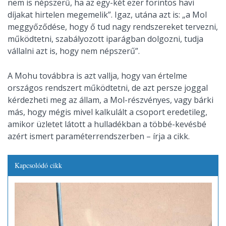
nem is népszerű, ha az egy-két ezer forintos havi
díjakat hirtelen megemelik”. Igaz, utána azt is: „a Mol
meggyőződése, hogy ő tud nagy rendszereket tervezni,
működtetni, szabályozott iparágban dolgozni, tudja
vállalni azt is, hogy nem népszerű”.
A Mohu továbbra is azt vallja, hogy van értelme
országos rendszert működtetni, de azt persze joggal
kérdezheti meg az állam, a Mol-részvényes, vagy bárki
más, hogy mégis mivel kalkulált a csoport eredetileg,
amikor üzletet látott a hulladékban a többé-kevésbé
azért ismert paraméterrendszerben – írja a cikk.
Kapcsolódó cikk