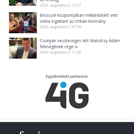
2026. augusztus 2. 12:37
Brüsszel központjában milliárdokért vett
volna ingatlant az Orbán-kormány
2026. augusztus 7. 07:26
Csúnyán veszteséges lett Matolcsy Ádám
feleségének cége is
2026. augusztus 3. 11:02
Együttműködő partnerünk: