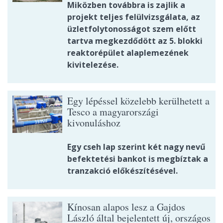
Miközben továbbra is zajlik a
projekt teljes felülvizsgálata, az
üzletfolytonosságot szem előtt
tartva megkezdődött az 5. blokki
reaktorépület alaplemezének
kivitelezése.
Egy lépéssel közelebb kerülhetett a
Tesco a magyarországi
kivonuláshoz
Egy cseh lap szerint két nagy nevű
befektetési bankot is megbíztak a
tranzakció előkészítésével.
Kínosan alapos lesz a Gajdos
László által bejelentett új, országos