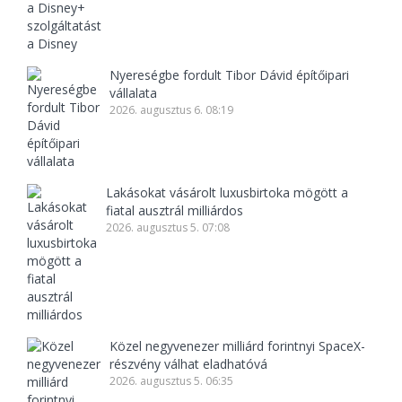
Nyereségbe fordult Tibor Dávid építőipari
vállalata
2026. augusztus 6. 08:19
Lakásokat vásárolt luxusbirtoka mögött a
fiatal ausztrál milliárdos
2026. augusztus 5. 07:08
Közel negyvenezer milliárd forintnyi SpaceX-
részvény válhat eladhatóvá
2026. augusztus 5. 06:35