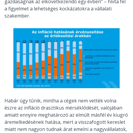
gazdaságnak az elkövetkezendő egy évben” – hívta fel
a figyelmet a lehetséges kockázatokra a vállalati
szakember.
Habár úgy tűnik, mintha a cégek nem vették volna
észre az infláció drasztikus mérséklődését, valójában
amiatt ennyire meghatározó az elmúlt másfél év kiugró
áremelkedésének hatása, mert a visszafogott kereslet
miatt nem nagyon tudnak árat emelni a nagyvállalatok,