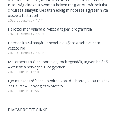
Bizottság elnöke a Szombathelyen megtartott pártpolitikai
cirkusszá silányult ülés után eddig mindössze egyszer hívta
össze a testületet
2026. augusztus 7. 17:41
Hallottál már valaha a "Vizet a tájba" programról?
2026. augusztus 7. 16:58
Harmadik szülinapját ünnepelte a kőszegi sehova sem
vezető híd
2026. augusztus 7. 16:58
Motorbemutató és -sorsolás, rocklegendák, ingyen belépő
– ez lesz a hétvégén Diósgyőrben
2026. július 31. 12:10
Egy munkás tréfásan közölte Szopkó Tiborral, 2030-ra kész
lesz a vár – Tényleg csak viccelt?
2026. július 31. 11:56
PIAC&PROFIT CIKKEI