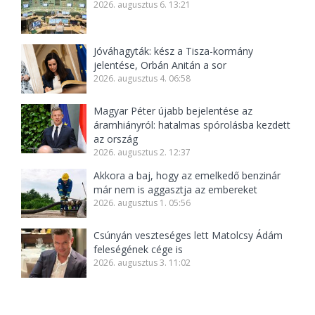
2026. augusztus 6. 13:21
Jóváhagyták: kész a Tisza-kormány
jelentése, Orbán Anitán a sor
2026. augusztus 4. 06:58
Magyar Péter újabb bejelentése az
áramhiányról: hatalmas spórolásba kezdett
az ország
2026. augusztus 2. 12:37
Akkora a baj, hogy az emelkedő benzinár
már nem is aggasztja az embereket
2026. augusztus 1. 05:56
Csúnyán veszteséges lett Matolcsy Ádám
feleségének cége is
2026. augusztus 3. 11:02