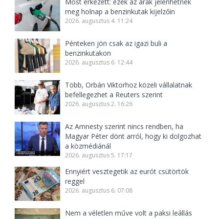
Most érkezett: ezek az árak jelenhetnek
meg holnap a benzinkutak kijelzőin
2026. augusztus 4. 11:24
Pénteken jön csak az igazi buli a
benzinkutakon
2026. augusztus 6. 12:44
Több, Orbán Viktorhoz közeli vállalatnak
befellegezhet a Reuters szerint
2026. augusztus 2. 16:26
Az Amnesty szerint nincs rendben, ha
Magyar Péter dönt arról, hogy ki dolgozhat
a közmédiánál
2026. augusztus 5. 17:17
Ennyiért vesztegetik az eurót csütörtök
reggel
2026. augusztus 6. 07:08
Nem a véletlen műve volt a paksi leállás