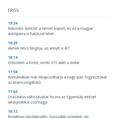
FRISS
19:24
Rekordot döntött a német export, és ez a magyar
autóiparra is hatással lehet
18:29
Akinek nincs bingója, az annyit is ér?
18:14
Erősödött a forint, ismét 315 alatt a dollár
17:58
Romániában már lekapcsolhatja a nagy ipari fogyasztókat
az áramszolgáltató
17:04
Drasztikus változásokat hozna az Egyensúly Intézet
lakáspolitikai csomagja
16:12
Rugalmas iskolakezdés, hosszabb szünetek: így