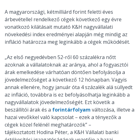
A magyarországi, kétmilliárd forint feletti éves
árbevétellel rendelkező cégek következő egy évre
vonatkozó kilátásait mutató K&H nagyvállalati
növekedési index eredményei alapján még mindig az
infláció határozza meg leginkább a cégek működését.
„Az első negyedévben 52-ről 60 százalékra nőtt
azoknak a vállalatoknak az aránya, ahol a fogyasztói
árak emelkedése várhatóan döntően befolyásolja a
jövedelmezőséget a következő 12 hónapban. Vagyis
annak ellenére, hogy január óta 4 százalék alá süllyedt
az infláció, továbbra is ez befolyásolhatja leginkább a
nagyvállalatok jövedelmezőségét. Ezt követik a
beszállítói árak és a
forintárfolyam
változása, illetve a
hazai vevőkkel való kapcsolat – ezek a tényezők a
cégek közel felénél meghatározók” –
tájékoztatott Hodina Péter, a K&H Vállalati banki
értékesítési igazgatóságának vezetője a hazai