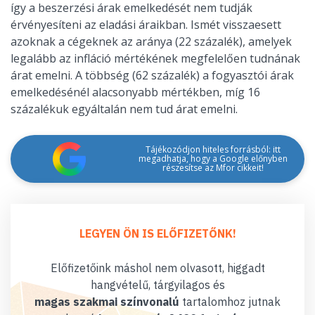
így a beszerzési árak emelkedését nem tudják
érvényesíteni az eladási áraikban. Ismét visszaesett
azoknak a cégeknek az aránya (22 százalék), amelyek
legalább az infláció mértékének megfelelően tudnának
árat emelni. A többség (62 százalék) a fogyasztói árak
emelkedésénél alacsonyabb mértékben, míg 16
százalékuk egyáltalán nem tud árat emelni.
Tájékozódjon hiteles forrásból: itt
megadhatja, hogy a Google előnyben
részesítse az Mfor cikkeit!
LEGYEN ÖN IS ELŐFIZETŐNK!
Előfizetőink máshol nem olvasott, higgadt
hangvételű, tárgyilagos és
magas szakmai színvonalú
tartalomhoz jutnak