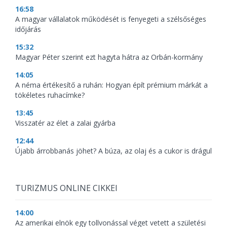
16:58
A magyar vállalatok működését is fenyegeti a szélsőséges
időjárás
15:32
Magyar Péter szerint ezt hagyta hátra az Orbán-kormány
14:05
A néma értékesítő a ruhán: Hogyan épít prémium márkát a
tökéletes ruhacímke?
13:45
Visszatér az élet a zalai gyárba
12:44
Újabb árrobbanás jöhet? A búza, az olaj és a cukor is drágul
TURIZMUS ONLINE CIKKEI
14:00
Az amerikai elnök egy tollvonással véget vetett a születési