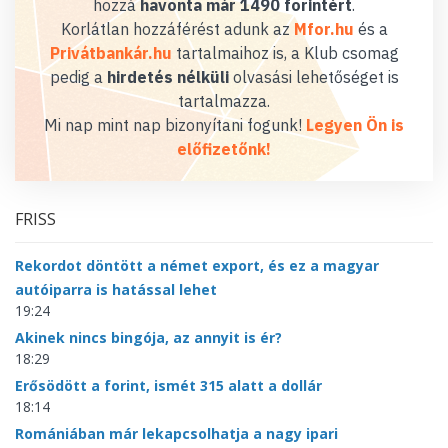
hozzá
havonta már 1490 forintért
.
Korlátlan hozzáférést adunk az
Mfor.hu
és a
Privátbankár.hu
tartalmaihoz is, a Klub csomag
pedig a
hirdetés nélküli
olvasási lehetőséget is
tartalmazza.
Mi nap mint nap bizonyítani fogunk!
Legyen Ön is
előfizetőnk!
FRISS
Rekordot döntött a német export, és ez a magyar
autóiparra is hatással lehet
19:24
Akinek nincs bingója, az annyit is ér?
18:29
Erősödött a forint, ismét 315 alatt a dollár
18:14
Romániában már lekapcsolhatja a nagy ipari