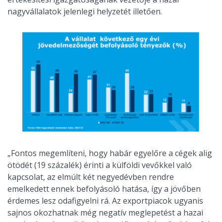
nagyvállalatok jelenlegi helyzetét illetően.
„Fontos megemlíteni, hogy habár egyelőre a cégek alig
ötödét (19 százalék) érinti a külföldi vevőkkel való
kapcsolat, az elmúlt két negyedévben rendre
emelkedett ennek befolyásoló hatása, így a jövőben
érdemes lesz odafigyelni rá. Az exportpiacok ugyanis
sajnos okozhatnak még negatív meglepetést a hazai