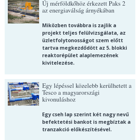
Új mérföldkőhöz érkezett Paks 2
az energiaválság árnyékában
Miközben továbbra is zajlik a
projekt teljes felülvizsgálata, az
üzletfolytonosságot szem előtt
tartva megkezdődött az 5. blokki
reaktorépület alaplemezének
kivitelezése.
Egy lépéssel közelebb kerülhetett a
Tesco a magyarországi
kivonuláshoz
Egy cseh lap szerint két nagy nevű
befektetési bankot is megbíztak a
tranzakció előkészítésével.