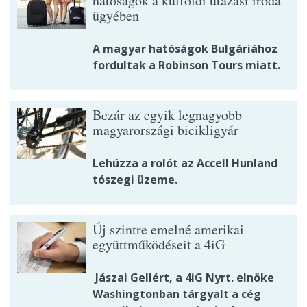
hatóságok a külföldi utazási iroda
ügyében
A magyar hatóságok Bulgáriához
fordultak a Robinson Tours miatt.
Bezár az egyik legnagyobb
magyarországi bicikligyár
Lehúzza a rolót az Accell Hunland
tószegi üzeme.
Új szintre emelné amerikai
együttműködéseit a 4iG
Jászai Gellért, a 4iG Nyrt. elnöke
Washingtonban tárgyalt a cég