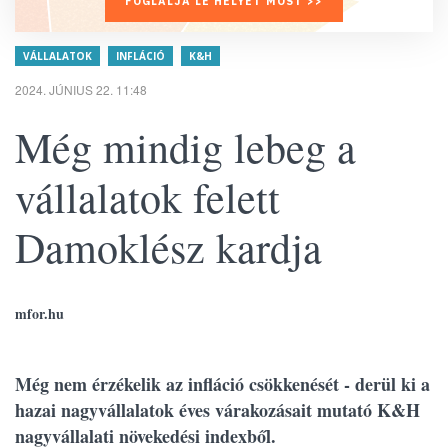
FOGLALJA LE HELYÉT MOST >>
VÁLLALATOK
INFLÁCIÓ
K&H
2024. JÚNIUS 22. 11:48
Még mindig lebeg a
vállalatok felett
Damoklész kardja
mfor.hu
Még nem érzékelik az infláció csökkenését - derül ki a
hazai nagyvállalatok éves várakozásait mutató K&H
nagyvállalati növekedési indexből.