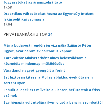
fogyasztókat az áramszolgáltató
17:58
Drasztikus változásokat hozna az Egyensúly Intézet
lakáspolitikai csomagja
17:04
PRIVÁTBANKÁR.HU TOP
24
Már a budapesti rendőrség vizsgálja Szijjártó Péter
ügyét, akár három év börtönt is kaphat
Tarr Zoltán: Miniszterként nincs beleszólásom a
közmédia mindennapi működésébe
Váratlanul nagyot gyengült a forint
Ezt biztosan kiteszi a Mol az ablakba: évek óta nem
történt ilyen
Lehullt a lepel: ezt művelte a Richter, befutottak a friss
számok
Egy hónapja volt utoljára ilyen olcsó a benzin, szombattól