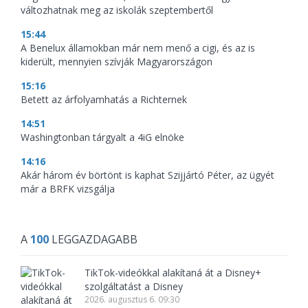
változhatnak meg az iskolák szeptembertől
15:44
A Benelux államokban már nem menő a cigi, és az is
kiderült, mennyien szívják Magyarországon
15:16
Betett az árfolyamhatás a Richternek
14:51
Washingtonban tárgyalt a 4iG elnöke
14:16
Akár három év börtönt is kaphat Szijjártó Péter, az ügyét
már a BRFK vizsgálja
A
100
LEGGAZDAGABB
TikTok-videókkal alakítaná át a Disney+
szolgáltatást a Disney
2026. augusztus 6. 09:30