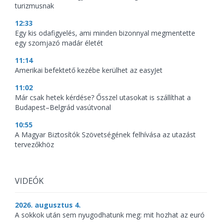
turizmusnak
12:33
Egy kis odafigyelés, ami minden bizonnyal megmentette
egy szomjazó madár életét
11:14
Amerikai befektető kezébe kerülhet az easyJet
11:02
Már csak hetek kérdése? Ősszel utasokat is szállíthat a
Budapest–Belgrád vasútvonal
10:55
A Magyar Biztosítók Szövetségének felhívása az utazást
tervezőkhöz
VIDEÓK
2026. augusztus 4.
A sokkok után sem nyugodhatunk meg: mit hozhat az euró