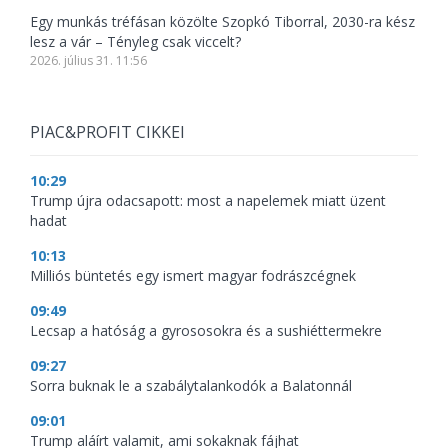
Egy munkás tréfásan közölte Szopkó Tiborral, 2030-ra kész
lesz a vár – Tényleg csak viccelt?
2026. július 31. 11:56
PIAC&PROFIT CIKKEI
10:29
Trump újra odacsapott: most a napelemek miatt üzent
hadat
10:13
Milliós büntetés egy ismert magyar fodrászcégnek
09:49
Lecsap a hatóság a gyrososokra és a sushiéttermekre
09:27
Sorra buknak le a szabálytalankodók a Balatonnál
09:01
Trump aláírt valamit, ami sokaknak fájhat