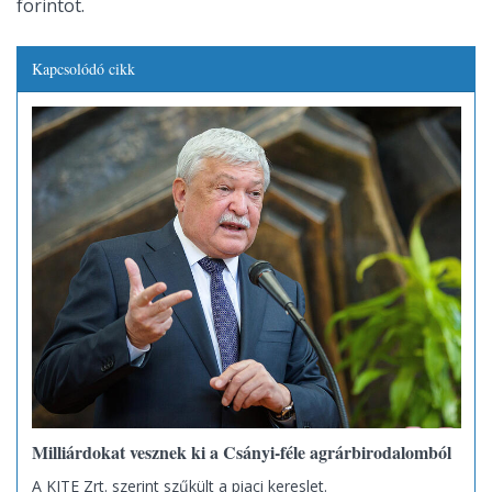
forintot.
Kapcsolódó cikk
Milliárdokat vesznek ki a Csányi-féle agrárbirodalomból
A KITE Zrt. szerint szűkült a piaci kereslet.