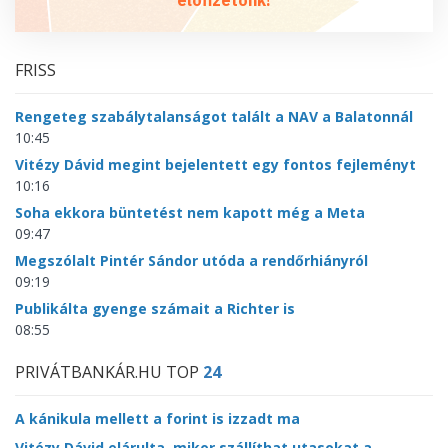
előfizetőnk!
FRISS
Rengeteg szabálytalanságot talált a NAV a Balatonnál
10:45
Vitézy Dávid megint bejelentett egy fontos fejleményt
10:16
Soha ekkora büntetést nem kapott még a Meta
09:47
Megszólalt Pintér Sándor utóda a rendőrhiányról
09:19
Publikálta gyenge számait a Richter is
08:55
PRIVÁTBANKÁR.HU TOP
24
A kánikula mellett a forint is izzadt ma
Vitézy Dávid elárulta, mikor szállíthat utasokat a