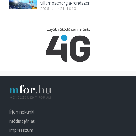
villamosenergia-rendszer
2026. július 31. 16:10
Együttműködő partnerünk:
Írjon nekünk!
Médiaajánlat
Impresszum