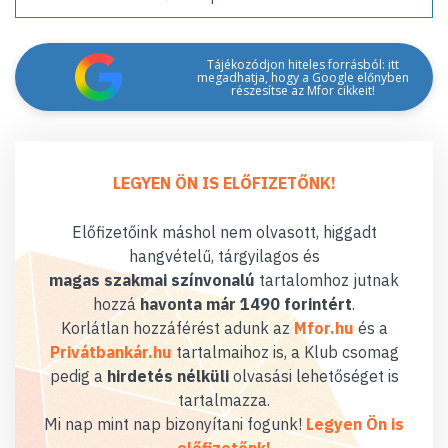
Tájékozódjon hiteles forrásból: itt
megadhatja, hogy a Google előnyben
részesítse az Mfor cikkeit!
LEGYEN ÖN IS ELŐFIZETŐNK!
Előfizetőink máshol nem olvasott, higgadt
hangvételű, tárgyilagos és
magas szakmai színvonalú
tartalomhoz jutnak
hozzá
havonta már 1490 forintért
.
Korlátlan hozzáférést adunk az
Mfor.hu
és a
Privátbankár.hu
tartalmaihoz is, a Klub csomag
pedig a
hirdetés nélküli
olvasási lehetőséget is
tartalmazza.
Mi nap mint nap bizonyítani fogunk!
Legyen Ön is