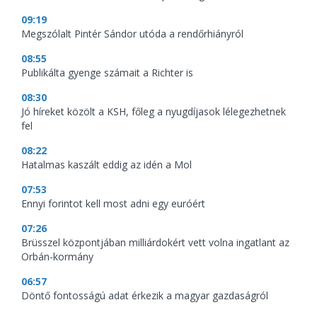
09:19
Megszólalt Pintér Sándor utóda a rendőrhiányról
08:55
Publikálta gyenge számait a Richter is
08:30
Jó híreket közölt a KSH, főleg a nyugdíjasok lélegezhetnek
fel
08:22
Hatalmas kaszált eddig az idén a Mol
07:53
Ennyi forintot kell most adni egy euróért
07:26
Brüsszel központjában milliárdokért vett volna ingatlant az
Orbán-kormány
06:57
Döntő fontosságú adat érkezik a magyar gazdaságról