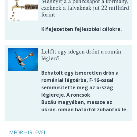
Megnyitja a pénzcsapot a kormány,
ezeknek a falvaknak jut 22 milliárd
forint
Kifejezetten fejlesztési célokra.
Lelőtt egy idegen drónt a román
légierő
Behatolt egy ismeretlen drón a
romániai légtérbe, F-16-ossal
semmisítette meg az ország
légiereje. A roncsok
Buzău megyében, messze az
ukrán-román határtól zuhantak le.
MFOR HÍRLEVÉL