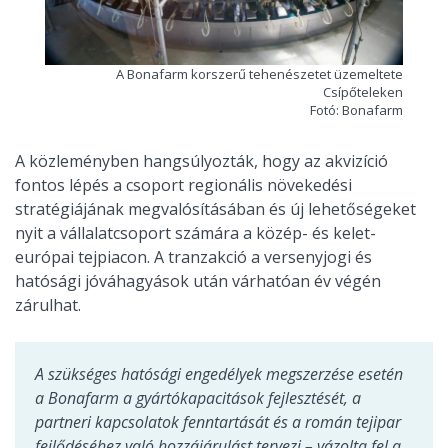
A Bonafarm korszerű tehenészetet üzemeltete
Csípőteleken
Fotó: Bonafarm
A közleményben hangsúlyozták, hogy az akvizíció
fontos lépés a csoport regionális növekedési
stratégiájának megvalósításában és új lehetőségeket
nyit a vállalatcsoport számára a közép- és kelet-
európai tejpiacon. A tranzakció a versenyjogi és
hatósági jóváhagyások után várhatóan év végén
zárulhat.
A szükséges hatósági engedélyek megszerzése esetén
a Bonafarm a gyártókapacitások fejlesztését, a
partneri kapcsolatok fenntartását és a román tejipar
fejlődéséhez való hozzájárulást tervezi – vázolta fel a