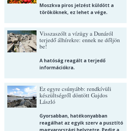
Moszkva piros jelzést küldött a
törököknek, ez lehet a vége.
Visszaszólt a vízügy a Dunáról
terjedő álhírekre: ennek ne dőljön
be!
A hatóság reagált a terjedő
információkra.
Ez egyre csúnyább: rendkívüli
készültségről döntött Gajdos
László
Gyorsabban, hatékonyabban
reagálhat az egyik szerv a pusztító
magyarországi helyzetre. Pedig a