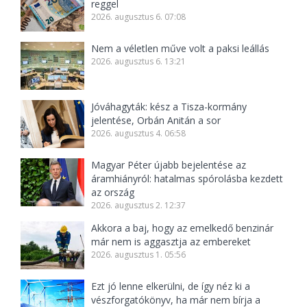
reggel
2026. augusztus 6. 07:08
Nem a véletlen műve volt a paksi leállás
2026. augusztus 6. 13:21
Jóváhagyták: kész a Tisza-kormány
jelentése, Orbán Anitán a sor
2026. augusztus 4. 06:58
Magyar Péter újabb bejelentése az
áramhiányról: hatalmas spórolásba kezdett
az ország
2026. augusztus 2. 12:37
Akkora a baj, hogy az emelkedő benzinár
már nem is aggasztja az embereket
2026. augusztus 1. 05:56
Ezt jó lenne elkerülni, de így néz ki a
vészforgatókönyv, ha már nem bírja a