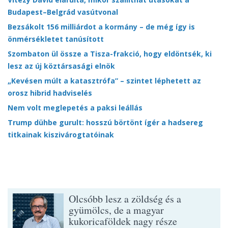
Budapest–Belgrád vasútvonal
Bezsákolt 156 milliárdot a kormány – de még így is
önmérsékletet tanúsított
Szombaton ül össze a Tisza-frakció, hogy eldöntsék, ki
lesz az új köztársasági elnök
„Kevésen múlt a katasztrófa” – szintet léphetett az
orosz hibrid hadviselés
Nem volt meglepetés a paksi leállás
Trump dühbe gurult: hosszú börtönt ígér a hadsereg
titkainak kiszivárogtatóinak
Olcsóbb lesz a zöldség és a
gyümölcs, de a magyar
kukoricaföldek nagy része