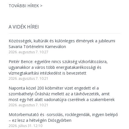
TOVÁBBI HÍREK >
A VIDÉK HÍREI
Közösségek, kultúrák és különleges élmények a jubileumi
Savaria Történelmi Karneválon
2026. augusztus 7. 10:27
Pintér Bence: egyelőre nincs szükség vízkorlátozásra,
ugyanakkor a város több energiatakarékossági és
vízmegtakarítási intézkedést is bevezetett
2026. augusztus 7. 10:21
Naponta közel 200 köbméter vizet engedett el a
szombathelyi Órásház mellett az a távhővezeték, amit
most egy hét alatt vadonatújra cserélnek a szakemberek
2026. augusztus 7. 10:21
Motorbemutató és -sorsolás, rocklegendák, ingyen belépő
– ez lesz a hétvégén Diósgyőrben
2026. július 31. 12:10