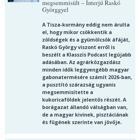
megsemmisült – Interjú Raskó
Györggyel
A Tisza-kormány eddig nem árulta
el, hogy mikor csökkentik a
zöldségek és a gyümölcsök áfáját,
Raskó György viszont erről is
beszélt a Klasszis Podcast legújabb
adásában. Az agrárközgazdász
minden idők leggyengébb magyar
gabonatermésére számít 2026-ban,
a pusztító szárazság ugyanis
megsemmisítette a
kukoricaföldek jelentős részét. A
borágazat állandó válságban van,
de a magyar kivinek, pisztáciának
és fügének szerinte van jövője.