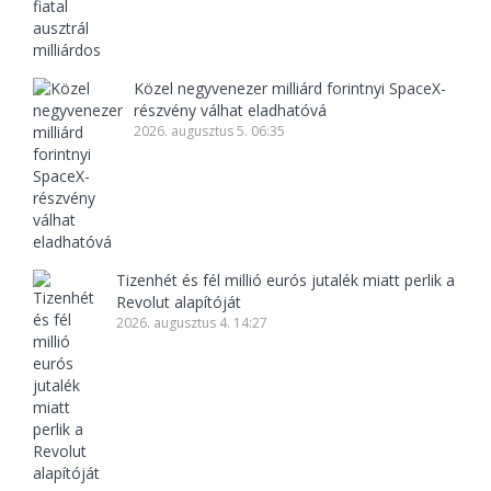
Közel negyvenezer milliárd forintnyi SpaceX-
részvény válhat eladhatóvá
2026. augusztus 5. 06:35
Tizenhét és fél millió eurós jutalék miatt perlik a
Revolut alapítóját
2026. augusztus 4. 14:27