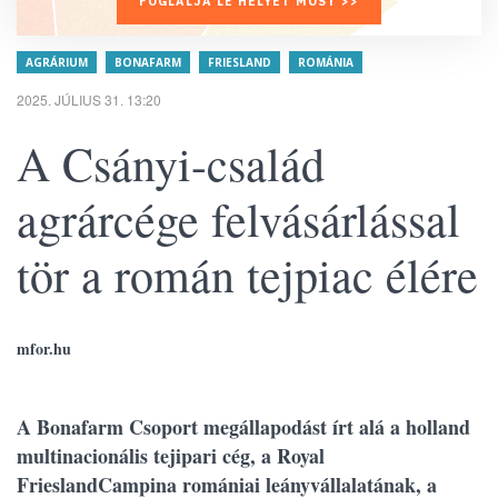
FOGLALJA LE HELYÉT MOST >>
AGRÁRIUM
BONAFARM
FRIESLAND
ROMÁNIA
2025. JÚLIUS 31. 13:20
A Csányi-család
agrárcége felvásárlással
tör a román tejpiac élére
mfor.hu
A Bonafarm Csoport megállapodást írt alá a holland
multinacionális tejipari cég, a Royal
FrieslandCampina romániai leányvállalatának, a