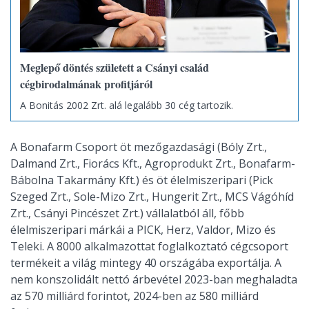
Meglepő döntés született a Csányi család
cégbirodalmának profitjáról
A Bonitás 2002 Zrt. alá legalább 30 cég tartozik.
A Bonafarm Csoport öt mezőgazdasági (Bóly Zrt.,
Dalmand Zrt., Fiorács Kft., Agroprodukt Zrt., Bonafarm-
Bábolna Takarmány Kft.) és öt élelmiszeripari (Pick
Szeged Zrt., Sole-Mizo Zrt., Hungerit Zrt., MCS Vágóhíd
Zrt., Csányi Pincészet Zrt.) vállalatból áll, főbb
élelmiszeripari márkái a PICK, Herz, Valdor, Mizo és
Teleki. A 8000 alkalmazottat foglalkoztató cégcsoport
termékeit a világ mintegy 40 országába exportálja. A
nem konszolidált nettó árbevétel 2023-ban meghaladta
az 570 milliárd forintot, 2024-ben az 580 milliárd