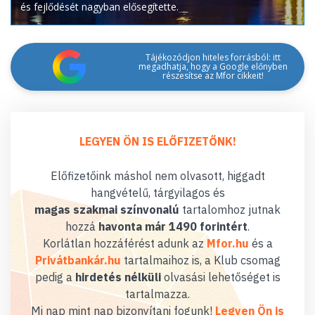
és fejlődését nagyban elősegítette.
Tájékozódjon hiteles forrásból: itt
megadhatja, hogy a Google előnyben
részesítse az Mfor cikkeit!
LEGYEN ÖN IS ELŐFIZETŐNK!
Előfizetőink máshol nem olvasott, higgadt
hangvételű, tárgyilagos és
magas szakmai színvonalú
tartalomhoz jutnak
hozzá
havonta már 1490 forintért
.
Korlátlan hozzáférést adunk az
Mfor.hu
és a
Privátbankár.hu
tartalmaihoz is, a Klub csomag
pedig a
hirdetés nélküli
olvasási lehetőséget is
tartalmazza.
Mi nap mint nap bizonyítani fogunk!
Legyen Ön is