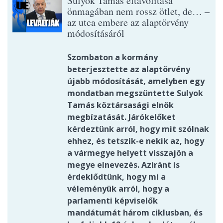
Sulyok Tamás eltávolítása
önmagában nem rossz ötlet, de… –
az utca embere az alaptörvény
módosításáról
Szombaton a kormány
beterjesztette az alaptörvény
újabb módosítását, amelyben egy
mondatban megszüntette Sulyok
Tamás köztársasági elnök
megbízatását. Járókelőket
kérdeztünk arról, hogy mit szólnak
ehhez, és tetszik-e nekik az, hogy
a vármegye helyett visszajön a
megye elnevezés. Aziránt is
érdeklődtünk, hogy mi a
véleményük arról, hogy a
parlamenti képviselők
mandátumát három ciklusban, és