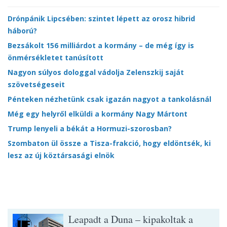
Drónpánik Lipcsében: szintet lépett az orosz hibrid
háború?
Bezsákolt 156 milliárdot a kormány – de még így is
önmérsékletet tanúsított
Nagyon súlyos dologgal vádolja Zelenszkij saját
szövetségeseit
Pénteken nézhetünk csak igazán nagyot a tankolásnál
Még egy helyről elküldi a kormány Nagy Mártont
Trump lenyeli a békát a Hormuzi-szorosban?
Szombaton ül össze a Tisza-frakció, hogy eldöntsék, ki
lesz az új köztársasági elnök
Leapadt a Duna – kipakoltak a