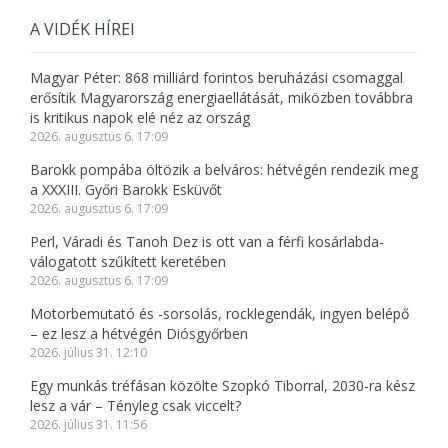
A VIDÉK HÍREI
Magyar Péter: 868 milliárd forintos beruházási csomaggal
erősítik Magyarország energiaellátását, miközben továbbra
is kritikus napok elé néz az ország
2026. augusztus 6. 17:09
Barokk pompába öltözik a belváros: hétvégén rendezik meg
a XXXIII. Győri Barokk Esküvőt
2026. augusztus 6. 17:09
Perl, Váradi és Tanoh Dez is ott van a férfi kosárlabda-
válogatott szűkített keretében
2026. augusztus 6. 17:09
Motorbemutató és -sorsolás, rocklegendák, ingyen belépő
– ez lesz a hétvégén Diósgyőrben
2026. július 31. 12:10
Egy munkás tréfásan közölte Szopkó Tiborral, 2030-ra kész
lesz a vár – Tényleg csak viccelt?
2026. július 31. 11:56