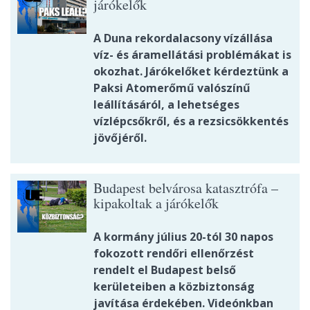
járókelők
A Duna rekordalacsony vízállása
víz- és áramellátási problémákat is
okozhat. Járókelőket kérdeztünk a
Paksi Atomerőmű valószínű
leállításáról, a lehetséges
vízlépcsőkről, és a rezsicsökkentés
jövőjéről.
Budapest belvárosa katasztrófa –
kipakoltak a járókelők
A kormány július 20-tól 30 napos
fokozott rendőri ellenőrzést
rendelt el Budapest belső
kerületeiben a közbiztonság
javítása érdekében. Videónkban