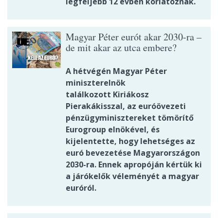
legfeljebb 12 évben korlátoznák.
Magyar Péter eurót akar 2030-ra –
de mit akar az utca embere?
A hétvégén Magyar Péter
miniszterelnök
találkozott Kiriákosz
Pierakákisszal, az euróövezeti
pénzügyminisztereket tömörítő
Eurogroup elnökével, és
kijelentette, hogy lehetséges az
euró bevezetése Magyarországon
2030-ra. Ennek apropóján kértük ki
a járókelők véleményét a magyar
euróról.