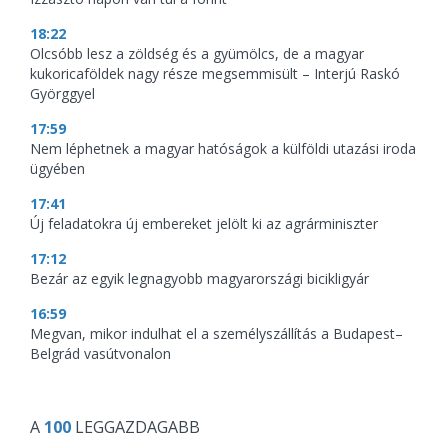
18:22
Olcsóbb lesz a zöldség és a gyümölcs, de a magyar
kukoricaföldek nagy része megsemmisült – Interjú Raskó
Györggyel
17:59
Nem léphetnek a magyar hatóságok a külföldi utazási iroda
ügyében
17:41
Új feladatokra új embereket jelölt ki az agrárminiszter
17:12
Bezár az egyik legnagyobb magyarországi bicikligyár
16:59
Megvan, mikor indulhat el a személyszállítás a Budapest–
Belgrád vasútvonalon
A
100
LEGGAZDAGABB