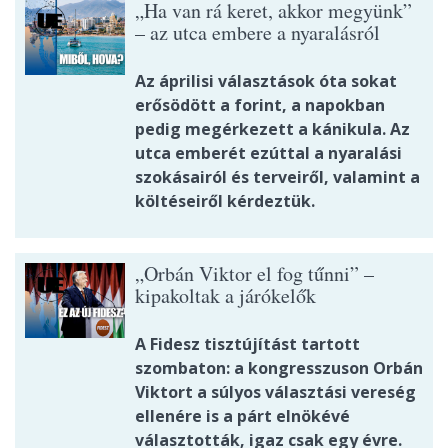
„Ha van rá keret, akkor megyünk”
– az utca embere a nyaralásról
Az áprilisi választások óta sokat
erősödött a forint, a napokban
pedig megérkezett a kánikula. Az
utca emberét ezúttal a nyaralási
szokásairól és terveiről, valamint a
költéseiről kérdeztük.
„Orbán Viktor el fog tűnni” –
kipakoltak a járókelők
A Fidesz tisztújítást tartott
szombaton: a kongresszuson Orbán
Viktort a súlyos választási vereség
ellenére is a párt elnökévé
választották, igaz csak egy évre.