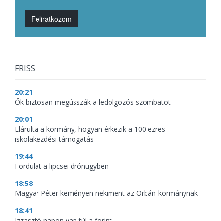
Feliratkozom
FRISS
20:21
Ők biztosan megússzák a ledolgozós szombatot
20:01
Elárulta a kormány, hogyan érkezik a 100 ezres
iskolakezdési támogatás
19:44
Fordulat a lipcsei drónügyben
18:58
Magyar Péter keményen nekiment az Orbán-kormánynak
18:41
Izzasztó napon van túl a forint