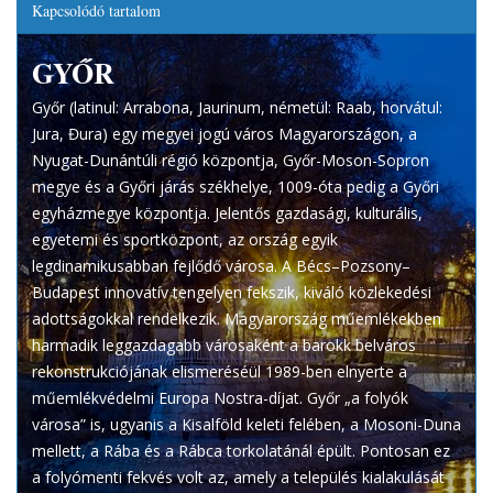
Kapcsolódó tartalom
GYŐR
Győr (latinul: Arrabona, Jaurinum, németül: Raab, horvátul:
Jura, Đura) egy megyei jogú város Magyarországon, a
Nyugat-Dunántúli régió központja, Győr-Moson-Sopron
megye és a Győri járás székhelye, 1009-óta pedig a Győri
egyházmegye központja. Jelentős gazdasági, kulturális,
egyetemi és sportközpont, az ország egyik
legdinamikusabban fejlődő városa. A Bécs–Pozsony–
Budapest innovatív tengelyen fekszik, kiváló közlekedési
adottságokkal rendelkezik. Magyarország műemlékekben
harmadik leggazdagabb városaként a barokk belváros
rekonstrukciójának elismeréséül 1989-ben elnyerte a
műemlékvédelmi Europa Nostra-díjat. Győr „a folyók
városa” is, ugyanis a Kisalföld keleti felében, a Mosoni-Duna
mellett, a Rába és a Rábca torkolatánál épült. Pontosan ez
a folyómenti fekvés volt az, amely a település kialakulását