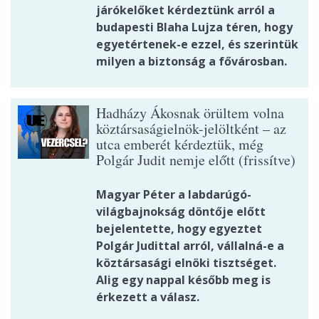
járókelőket kérdeztünk arról a
budapesti Blaha Lujza téren, hogy
egyetértenek-e ezzel, és szerintük
milyen a biztonság a fővárosban.
Hadházy Ákosnak örültem volna
köztársaságielnök-jelöltként – az
utca emberét kérdeztük, még
Polgár Judit nemje előtt (frissítve)
Magyar Péter a labdarúgó-
világbajnokság döntője előtt
bejelentette, hogy egyeztet
Polgár Judittal arról, vállalná-e a
köztársasági elnöki tisztséget.
Alig egy nappal később meg is
érkezett a válasz.