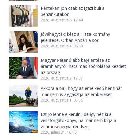
Pénteken jön csak az igazi buli a
benzinkutakon
2026. augusztus 6. 12:44
Jóváhagyták: kész a Tisza-kormány
jelentése, Orbán Anitán a sor
2026. augusztus 4. 06:58
Magyar Péter újabb bejelentése az
áramhiányról: hatalmas spórolásba kezdett
az ország
2026. augusztus 2. 12:37
Akkora a baj, hogy az emelkedő benzinár
már nem is aggasztja az embereket
2026. augusztus 1. 05:56
Ezt jó lenne elkerülni, de így néz ki a
vészforgatókönyv, ha már nem bírja a
villamosenergia-rendszer
2026. július 31. 16:10