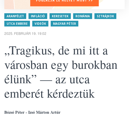
FOGLALJA LE HELYÉT MOST >>
ARANYÉLET
INFLÁCIÓ
KERESETEK
ROMÁNIA
SZTRÁJKOK
UTCA EMBERE
VIDEÓK
MAGYAR PÉTER
2025. FEBRUÁR 19. 19:02
„Tragikus, de mi itt a
városban egy burokban
élünk” — az utca
emberét kérdeztük
Bózsó Péter - Izsó Márton Artúr