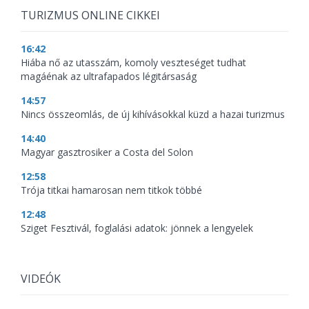
TURIZMUS ONLINE CIKKEI
16:42
Hiába nő az utasszám, komoly veszteséget tudhat
magáénak az ultrafapados légitársaság
14:57
Nincs összeomlás, de új kihívásokkal küzd a hazai turizmus
14:40
Magyar gasztrosiker a Costa del Solon
12:58
Trója titkai hamarosan nem titkok többé
12:48
Sziget Fesztivál, foglalási adatok: jönnek a lengyelek
VIDEÓK