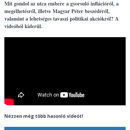
Mit gondol az utca embere a gyorsuló inflációról, a
megélhetésről, illetve Magyar Péter beszédéről,
valamint a lehetséges tavaszi politikai akciókról? A
videóból kiderül.
Nézzen még több hasonló videót!