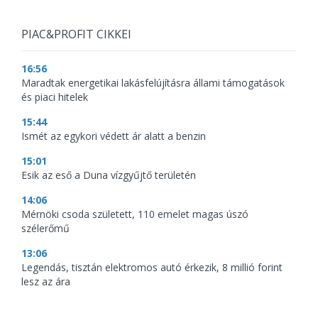
PIAC&PROFIT CIKKEI
16:56
Maradtak energetikai lakásfelújításra állami támogatások
és piaci hitelek
15:44
Ismét az egykori védett ár alatt a benzin
15:01
Esik az eső a Duna vízgyűjtő területén
14:06
Mérnöki csoda született, 110 emelet magas úszó
szélerőmű
13:06
Legendás, tisztán elektromos autó érkezik, 8 millió forint
lesz az ára