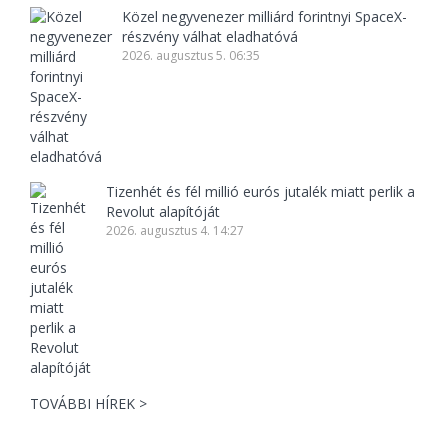
Közel negyvenezer milliárd forintnyi SpaceX-
részvény válhat eladhatóvá
2026. augusztus 5. 06:35
Tizenhét és fél millió eurós jutalék miatt perlik a
Revolut alapítóját
2026. augusztus 4. 14:27
TOVÁBBI HÍREK >