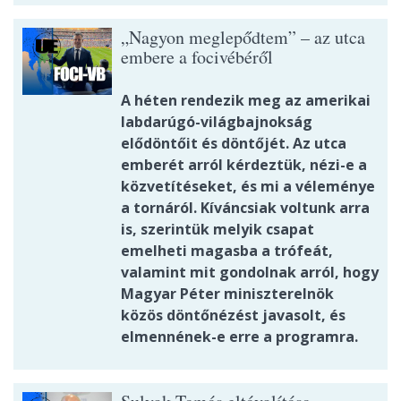
„Nagyon meglepődtem” – az utca
embere a focivébéről
A héten rendezik meg az amerikai
labdarúgó-világbajnokság
elődöntőit és döntőjét. Az utca
emberét arról kérdeztük, nézi-e a
közvetítéseket, és mi a véleménye
a tornáról. Kíváncsiak voltunk arra
is, szerintük melyik csapat
emelheti magasba a trófeát,
valamint mit gondolnak arról, hogy
Magyar Péter miniszterelnök
közös döntőnézést javasolt, és
elmennének-e erre a programra.