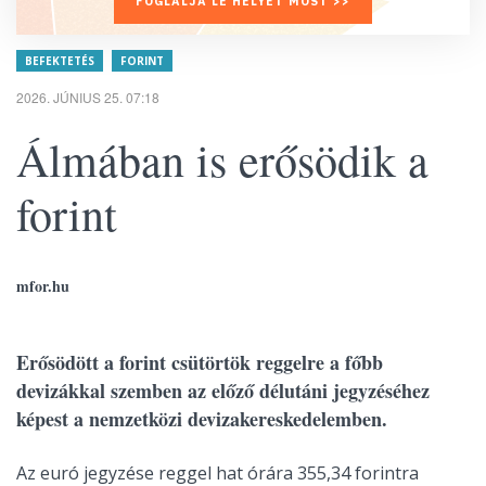
FOGLALJA LE HELYÉT MOST >>
BEFEKTETÉS
FORINT
2026. JÚNIUS 25. 07:18
Álmában is erősödik a
forint
mfor.hu
Erősödött a forint csütörtök reggelre a főbb
devizákkal szemben az előző délutáni jegyzéséhez
képest a nemzetközi devizakereskedelemben.
Az euró jegyzése reggel hat órára 355,34 forintra