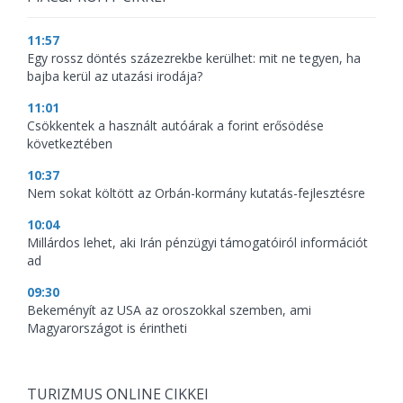
11:57
Egy rossz döntés százezrekbe kerülhet: mit ne tegyen, ha
bajba kerül az utazási irodája?
11:01
Csökkentek a használt autóárak a forint erősödése
következtében
10:37
Nem sokat költött az Orbán-kormány kutatás-fejlesztésre
10:04
Millárdos lehet, aki Irán pénzügyi támogatóiról információt
ad
09:30
Bekeményít az USA az oroszokkal szemben, ami
Magyarországot is érintheti
TURIZMUS ONLINE CIKKEI