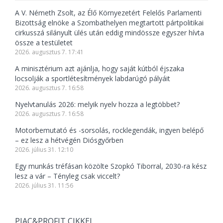
A V. Németh Zsolt, az Élő Környezetért Felelős Parlamenti
Bizottság elnöke a Szombathelyen megtartott pártpolitikai
cirkusszá silányult ülés után eddig mindössze egyszer hívta
össze a testületet
2026. augusztus 7. 17:41
A minisztérium azt ajánlja, hogy saját kútból éjszaka
locsolják a sportlétesítmények labdarúgó pályáit
2026. augusztus 7. 16:58
Nyelvtanulás 2026: melyik nyelv hozza a legtöbbet?
2026. augusztus 7. 16:58
Motorbemutató és -sorsolás, rocklegendák, ingyen belépő
– ez lesz a hétvégén Diósgyőrben
2026. július 31. 12:10
Egy munkás tréfásan közölte Szopkó Tiborral, 2030-ra kész
lesz a vár – Tényleg csak viccelt?
2026. július 31. 11:56
PIAC&PROFIT CIKKEI