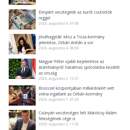
Ennyiért vesztegetik az eurót csütörtök
reggel
2026. augusztus 6. 07:08
Jóváhagyták: kész a Tisza-kormány
jelentése, Orbán Anitán a sor
2026. augusztus 4. 06:58
Magyar Péter újabb bejelentése az
áramhiányról: hatalmas spórolásba kezdett
az ország
2026. augusztus 2. 12:37
Brüsszel központjában milliárdokért vett
volna ingatlant az Orbán-kormány
2026. augusztus 7. 07:26
Csúnyán veszteséges lett Matolcsy Ádám
feleségének cége is
2026. augusztus 3. 11:02