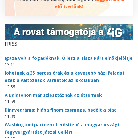
előfizetőnk!
FRISS
Igaza volt a fogadóknak: Ő lesz a Tisza Párt elnökjelöltje
13:11
Jöhetnek a 35 perces órák és a kevesebb házi feladat:
ezek a változások várhatók az iskolákban
12:55
A Balatonon már sziesztáznak az éttermek
11:59
Dinnyedráma: hiába finom csemege, bedőlt a piac
11:39
Washingtoni partnerrel erősítené a magyarországi
fegyvergyártást Jászai Gellért