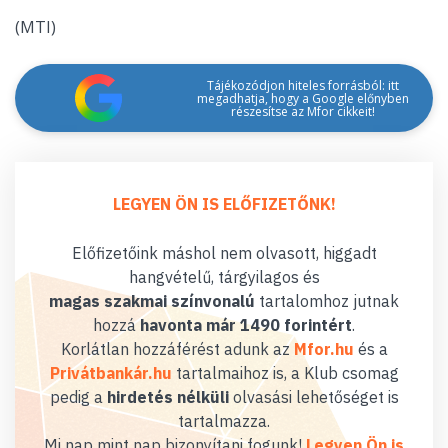
(MTI)
Tájékozódjon hiteles forrásból: itt
megadhatja, hogy a Google előnyben
részesítse az Mfor cikkeit!
LEGYEN ÖN IS ELŐFIZETŐNK!
Előfizetőink máshol nem olvasott, higgadt
hangvételű, tárgyilagos és
magas szakmai színvonalú
tartalomhoz jutnak
hozzá
havonta már 1490 forintért
.
Korlátlan hozzáférést adunk az
Mfor.hu
és a
Privátbankár.hu
tartalmaihoz is, a Klub csomag
pedig a
hirdetés nélküli
olvasási lehetőséget is
tartalmazza.
Mi nap mint nap bizonyítani fogunk!
Legyen Ön is