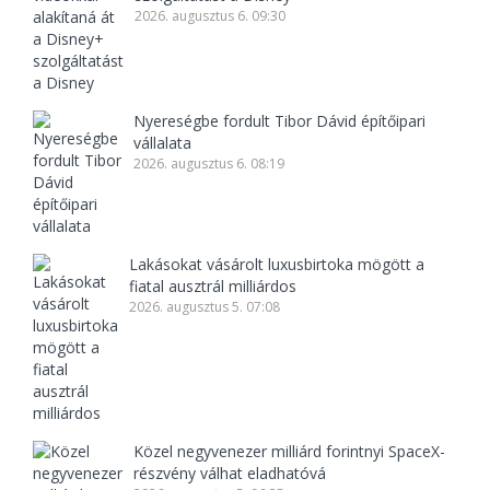
2026. augusztus 6. 09:30
Nyereségbe fordult Tibor Dávid építőipari
vállalata
2026. augusztus 6. 08:19
Lakásokat vásárolt luxusbirtoka mögött a
fiatal ausztrál milliárdos
2026. augusztus 5. 07:08
Közel negyvenezer milliárd forintnyi SpaceX-
részvény válhat eladhatóvá