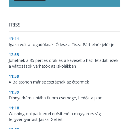
FRISS
13:11
Igaza volt a fogadóknak: Ő lesz a Tisza Párt elnökjelöltje
12:55
Jöhetnek a 35 perces órák és a kevesebb házi feladat: ezek
a változások várhatók az iskolákban
11:59
A Balatonon már sziesztáznak az éttermek
11:39
Dinnyedráma: hiába finom csemege, bedőlt a piac
11:18
Washingtoni partnerrel erősítené a magyarországi
fegyvergyártást Jászai Gellért