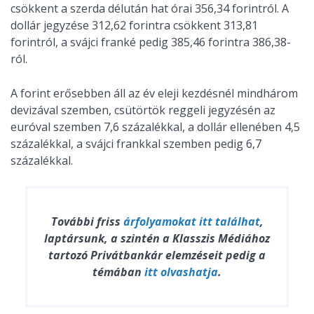
csökkent a szerda délután hat órai 356,34 forintról. A
dollár jegyzése 312,62 forintra csökkent 313,81
forintról, a svájci franké pedig 385,46 forintra 386,38-
ról.
A forint erősebben áll az év eleji kezdésnél mindhárom
devizával szemben, csütörtök reggeli jegyzésén az
euróval szemben 7,6 százalékkal, a dollár ellenében 4,5
százalékkal, a svájci frankkal szemben pedig 6,7
százalékkal.
További friss
árfolyamokat
itt találhat
,
laptársunk, a szintén a Klasszis Médiához
tartozó Privátbankár elemzéseit pedig a
témában
itt olvashatja
.