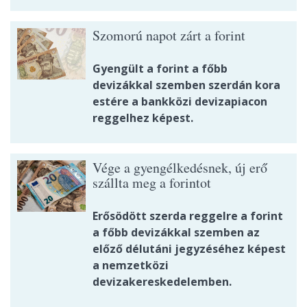
Szomorú napot zárt a forint
Gyengült a forint a főbb
devizákkal szemben szerdán kora
estére a bankközi devizapiacon
reggelhez képest.
Vége a gyengélkedésnek, új erő
szállta meg a forintot
Erősödött szerda reggelre a forint
a főbb devizákkal szemben az
előző délutáni jegyzéséhez képest
a nemzetközi
devizakereskedelemben.