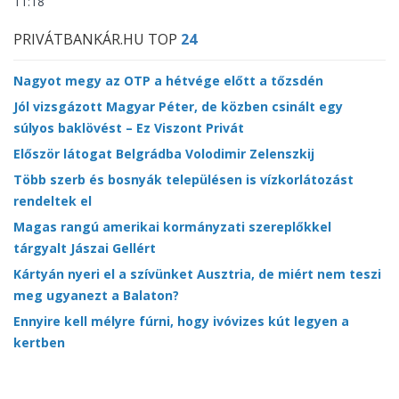
11:18
PRIVÁTBANKÁR.HU TOP
24
Nagyot megy az OTP a hétvége előtt a tőzsdén
Jól vizsgázott Magyar Péter, de közben csinált egy
súlyos baklövést – Ez Viszont Privát
Először látogat Belgrádba Volodimir Zelenszkij
Több szerb és bosnyák településen is vízkorlátozást
rendeltek el
Magas rangú amerikai kormányzati szereplőkkel
tárgyalt Jászai Gellért
Kártyán nyeri el a szívünket Ausztria, de miért nem teszi
meg ugyanezt a Balaton?
Ennyire kell mélyre fúrni, hogy ivóvizes kút legyen a
kertben