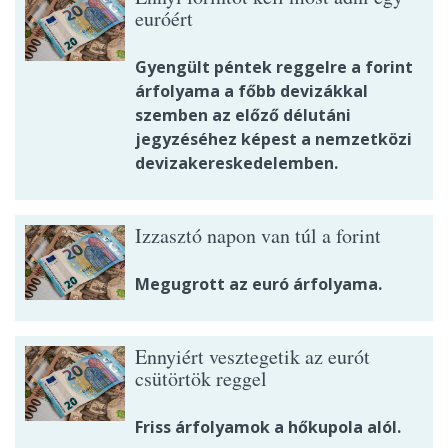
euróért
Gyengült péntek reggelre a forint
árfolyama a főbb devizákkal
szemben az előző délutáni
jegyzéséhez képest a nemzetközi
devizakereskedelemben.
Izzasztó napon van túl a forint
Megugrott az euró árfolyama.
Ennyiért vesztegetik az eurót
csütörtök reggel
Friss árfolyamok a hőkupola alól.