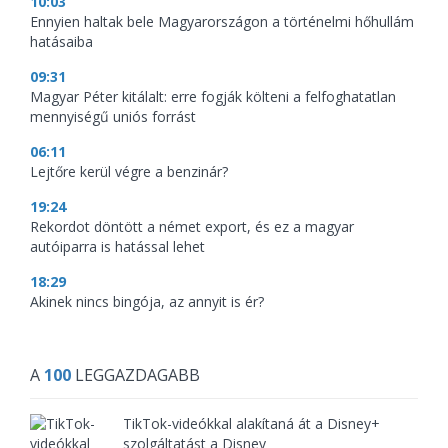
10:03
Ennyien haltak bele Magyarországon a történelmi hőhullám
hatásaiba
09:31
Magyar Péter kitálalt: erre fogják költeni a felfoghatatlan
mennyiségű uniós forrást
06:11
Lejtőre kerül végre a benzinár?
19:24
Rekordot döntött a német export, és ez a magyar
autóiparra is hatással lehet
18:29
Akinek nincs bingója, az annyit is ér?
A
100
LEGGAZDAGABB
TikTok-videókkal alakítaná át a Disney+
szolgáltatást a Disney