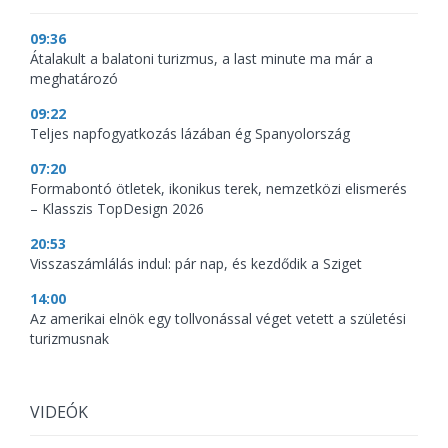
09:36
Átalakult a balatoni turizmus, a last minute ma már a
meghatározó
09:22
Teljes napfogyatkozás lázában ég Spanyolország
07:20
Formabontó ötletek, ikonikus terek, nemzetközi elismerés
– Klasszis TopDesign 2026
20:53
Visszaszámlálás indul: pár nap, és kezdődik a Sziget
14:00
Az amerikai elnök egy tollvonással véget vetett a születési
turizmusnak
VIDEÓK