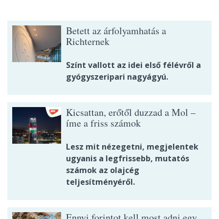
Betett az árfolyamhatás a
Richternek
Színt vallott az idei első félévről a
gyógyszeripari nagyágyú.
Kicsattan, erőtől duzzad a Mol –
íme a friss számok
Lesz mit nézegetni, megjelentek
ugyanis a legfrissebb, mutatós
számok az olajcég
teljesítményéről.
Ennyi forintot kell most adni egy