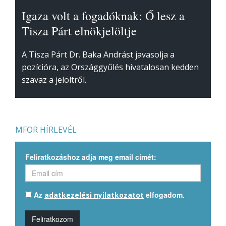
Igaza volt a fogadóknak: Ő lesz a
Tisza Párt elnökjelöltje
A Tisza Párt Dr. Baka Andrást javasolja a
pozícióra, az Országgyűlés hivatalosan kedden
szavaz a jelöltről.
MFOR HÍRLEVÉL
Feliratkozáshoz adja meg email címét:
Az
elfogadom.
adatkezelési nyilatkozatot
Feliratkozom