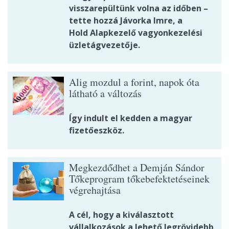
visszarepültünk volna az időben –
tette hozzá Jávorka Imre, a
Hold Alapkezelő vagyonkezelési
üzletágvezetője.
Alig mozdul a forint, napok óta
látható a változás
Így indult el kedden a magyar
fizetőeszköz.
Megkezdődhet a Demján Sándor
Tőkeprogram tőkebefektetéseinek
végrehajtása
A cél, hogy a kiválasztott
vállalkozások a lehető legrövidebb