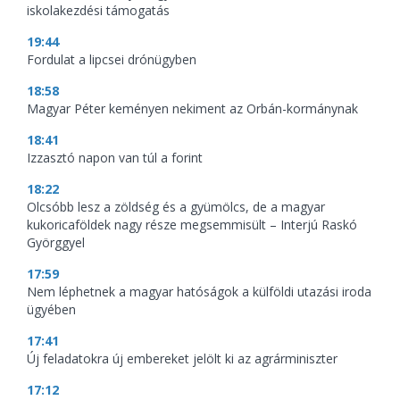
iskolakezdési támogatás
19:44
Fordulat a lipcsei drónügyben
18:58
Magyar Péter keményen nekiment az Orbán-kormánynak
18:41
Izzasztó napon van túl a forint
18:22
Olcsóbb lesz a zöldség és a gyümölcs, de a magyar
kukoricaföldek nagy része megsemmisült – Interjú Raskó
Györggyel
17:59
Nem léphetnek a magyar hatóságok a külföldi utazási iroda
ügyében
17:41
Új feladatokra új embereket jelölt ki az agrárminiszter
17:12