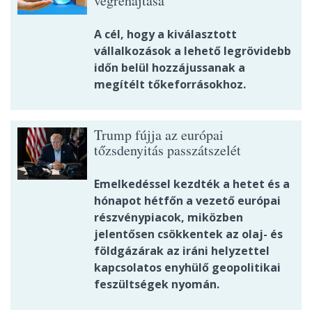
végrehajtása
A cél, hogy a kiválasztott
vállalkozások a lehető legrövidebb
időn belül hozzájussanak a
megítélt tőkeforrásokhoz.
Trump fújja az európai
tőzsdenyitás passzátszelét
Emelkedéssel kezdték a hetet és a
hónapot hétfőn a vezető európai
részvénypiacok, miközben
jelentősen csökkentek az olaj- és
földgázárak az iráni helyzettel
kapcsolatos enyhülő geopolitikai
feszültségek nyomán.