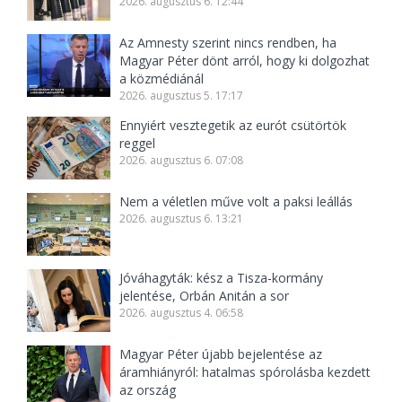
2026. augusztus 6. 12:44
Az Amnesty szerint nincs rendben, ha
Magyar Péter dönt arról, hogy ki dolgozhat
a közmédiánál
2026. augusztus 5. 17:17
Ennyiért vesztegetik az eurót csütörtök
reggel
2026. augusztus 6. 07:08
Nem a véletlen műve volt a paksi leállás
2026. augusztus 6. 13:21
Jóváhagyták: kész a Tisza-kormány
jelentése, Orbán Anitán a sor
2026. augusztus 4. 06:58
Magyar Péter újabb bejelentése az
áramhiányról: hatalmas spórolásba kezdett
az ország