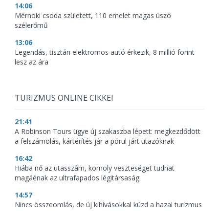
14:06
Mérnöki csoda született, 110 emelet magas úszó
szélerőmű
13:06
Legendás, tisztán elektromos autó érkezik, 8 millió forint
lesz az ára
TURIZMUS ONLINE CIKKEI
21:41
A Robinson Tours ügye új szakaszba lépett: megkezdődött
a felszámolás, kártérítés jár a pórul járt utazóknak
16:42
Hiába nő az utasszám, komoly veszteséget tudhat
magáénak az ultrafapados légitársaság
14:57
Nincs összeomlás, de új kihívásokkal küzd a hazai turizmus