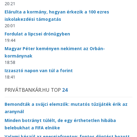
20:21
Elárulta a kormány, hogyan érkezik a 100 ezres
iskolakezdési támogatás
20:01
Fordulat a lipcsei drónügyben
19:44
Magyar Péter keményen nekiment az Orbán-
kormánynak
18:58
Izzasztó napon van túl a forint
18:41
PRIVÁTBANKÁR.HU TOP
24
Bemondták a svájci elemzők: mutatós tűzijáték érik az
aranynál
Minden botrányt túlélt, de egy érthetetlen hibába
belebukhat a FIFA elnöke
Valami készül az energiafronton: fontos döntést hozott