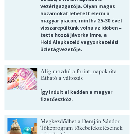
vezérigazgatója. Olyan magas
hozamokat lehetett elérni a
magyar piacon, mintha 25-30 évet
visszarepültünk volna az időben –
tette hozzá Jávorka Imre, a
Hold Alapkezelő vagyonkezelési
üzletágvezetője.
Alig mozdul a forint, napok óta
látható a változás
Így indult el kedden a magyar
fizetőeszköz.
Megkezdődhet a Demján Sándor
Tőkeprogram tőkebefektetéseinek