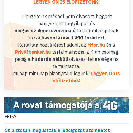
LEGYEN ÖN IS ELŐFIZETŐNK!
Előfizetőink máshol nem olvasott, higgadt
hangvételű, tárgyilagos és
magas szakmai színvonalú
tartalomhoz jutnak
hozzá
havonta már 1490 forintért
.
Korlátlan hozzáférést adunk az
Mfor.hu
és a
Privátbankár.hu
tartalmaihoz is, a Klub csomag
pedig a
hirdetés nélküli
olvasási lehetőséget is
tartalmazza.
Mi nap mint nap bizonyítani fogunk!
Legyen Ön is
előfizetőnk!
FRISS
Ők biztosan megússzák a ledolgozós szombatot