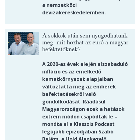
a nemzetközi
devizakereskedelemben.
A sokkok után sem nyugodhatunk
meg: mit hozhat az euró a magyar
befektetőknek?
A 2020-as évek elején elszabaduló
infláció és az emelkedő
kamatkörnyezet alapjaiban
változtatta meg az emberek
befektetésekről való
gondolkodását. Ráadásul
Magyarországon ezek a hatások
extrém módon csapódtak le –
mondta el a Klasszis Podcast
legújabb epizódjában Szabó
Balázs, a Hold Alapkezelő