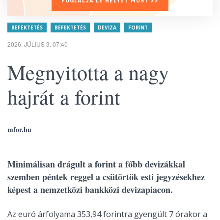
FOGLALJA LE HELYÉT MOST >>
BEFEKTETÉS
BEFEKTETÉS
DEVIZA
FORINT
2026. JÚLIUS 3. 07:40
Megnyitotta a nagy
hajrát a forint
mfor.hu
Minimálisan drágult a forint a főbb devizákkal
szemben péntek reggel a csütörtök esti jegyzésekhez
képest a nemzetközi bankközi devizapiacon.
Az euró árfolyama 353,94 forintra gyengült 7 órakor a