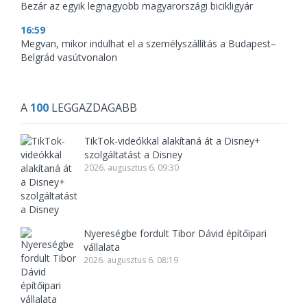
Bezár az egyik legnagyobb magyarországi bicikligyár
16:59
Megvan, mikor indulhat el a személyszállítás a Budapest–
Belgrád vasútvonalon
A
100
LEGGAZDAGABB
TikTok-videókkal alakítaná át a Disney+
szolgáltatást a Disney
2026. augusztus 6. 09:30
Nyereségbe fordult Tibor Dávid építőipari
vállalata
2026. augusztus 6. 08:19