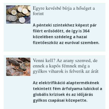
Egyre kevésbé bírja a hőséget a
forint
A pénteki szintekhez képest pár
filért erősödött, de így is 364
közelében szédeleg a hazai
fizetőeszköz az euróval szemben.
Venni kell? Az arany szenved, de
ennek a kapós fémnek még a
gyilkos viharok is felverik az árát
Az elektrifikáció alaptermékének
tekintett fém árfolyama lubickol a
globális krízisek és az időjárás
gyilkos csapásai közepette.