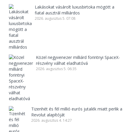
Lakásokat vásárolt luxusbirtoka mögött a
fiatal ausztrál milliárdos
2026. augusztus 5. 07:08
Közel negyvenezer milliárd forintnyi SpaceX-
részvény válhat eladhatóvá
2026. augusztus 5. 06:35
Tizenhét és fél millió eurós jutalék miatt perlik a
Revolut alapítóját
2026. augusztus 4. 14:27