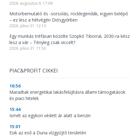
2026. augusztus 6. 17:09
Motorbemutató és -sorsolás, rocklegendák, ingyen belépő
– ez lesz a hétvégén Diósgyőrben
2026. július 31. 12:10
Egy munkás tréfásan közölte Szopkó Tiborral, 2030-ra kész
lesz a vár – Tényleg csak viccelt?
2026. július 31. 11:56
PIAC&PROFIT CIKKEI
16:56
Maradtak energetikai lakásfelújításra állami támogatások
és piaci hitelek
15:44
Ismét az egykori védett ár alatt a benzin
15:01
Esik az eső a Duna vízgyűjtő területén