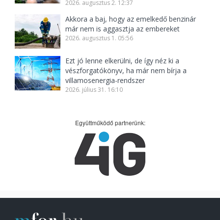
2026. augusztus 2. 12:37
Akkora a baj, hogy az emelkedő benzinár
már nem is aggasztja az embereket
2026. augusztus 1. 05:56
Ezt jó lenne elkerülni, de így néz ki a
vészforgatókönyv, ha már nem bírja a
villamosenergia-rendszer
2026. július 31. 16:10
Együttműködő partnerünk: