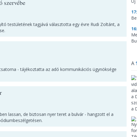
Új 
ó szervébe
17
Be
tó testületének tagjává választotta egy évre Rudi Zoltánt, a
16
se.
Me
Bu
A
vécsatorna - tájékoztatta az adó kommunikációs ügynöksége
r
en lassan, de biztosan nyer teret a bulvár - hangzott el a
pódiumbeszélgetésen.