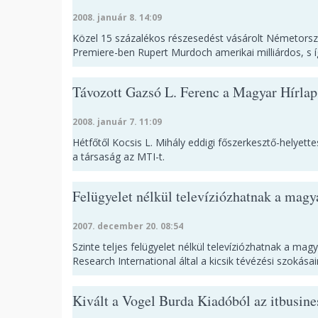
2008. január 8. 14:09
Közel 15 százalékos részesedést vásárolt Németorszá
Premiere-ben Rupert Murdoch amerikai milliárdos, s í
Távozott Gazsó L. Ferenc a Magyar Hírlap
2008. január 7. 11:09
Hétfőtől Kocsis L. Mihály eddigi főszerkesztő-helyettes
a társaság az MTI-t.
Felügyelet nélkül televíziózhatnak a magy
2007. december 20. 08:54
Szinte teljes felügyelet nélkül televíziózhatnak a mag
Research International által a kicsik tévézési szokása
Kivált a Vogel Burda Kiadóból az itbusine