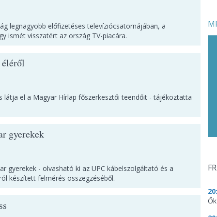
MF
g legnagyobb előfizetéses televíziócsatornájában, a
gy ismét visszatért az ország TV-piacára.
 éléről
 látja el a Magyar Hírlap főszerkesztői teendőit - tájékoztatta
ar gyerekek
FR
yar gyerekek - olvasható ki az UPC kábelszolgáltató és a
iról készített felmérés összegzéséből.
20
Ők
ss