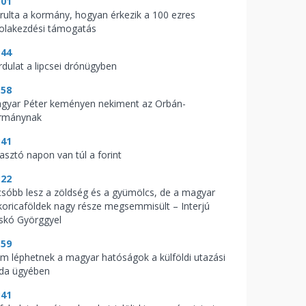
:01
árulta a kormány, hogyan érkezik a 100 ezres
kolakezdési támogatás
:44
rdulat a lipcsei drónügyben
:58
gyar Péter keményen nekiment az Orbán-
rmánynak
:41
zasztó napon van túl a forint
:22
csóbb lesz a zöldség és a gyümölcs, de a magyar
koricaföldek nagy része megsemmisült – Interjú
skó Györggyel
:59
m léphetnek a magyar hatóságok a külföldi utazási
oda ügyében
:41