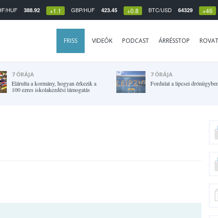
HF/HUF
GBP/HUF
BTC/USD
388.92
423.45
64329
+1.1
+0.8
+46
FRISS
VIDEÓK
PODCAST
ÁRRÉSSTOP
ROVA
7 ÓRÁJA
7 ÓRÁJA
Elárulta a kormány, hogyan érkezik a
Fordulat a lipcsei drónügybe
100 ezres iskolakezdési támogatás