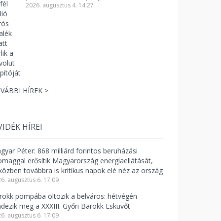
2026. augusztus 4. 14:27
VÁBBI HÍREK >
VIDÉK HÍREI
gyar Péter: 868 milliárd forintos beruházási
omaggal erősítik Magyarország energiaellátását,
közben továbbra is kritikus napok elé néz az ország
6. augusztus 6. 17:09
rokk pompába öltözik a belváros: hétvégén
ndezik meg a XXXIII. Győri Barokk Esküvőt
6. augusztus 6. 17:09