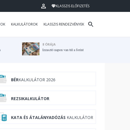
KLASSZIS ELŐFIZETÉS
TOK
KALKULÁTOROK
KLASSZIS RENDEZVÉNYEK
8 ÓRÁJA
n
Izzasztó napon van túl a forint
BÉR
KALKULÁTOR 2026
REZSIKALKULÁTOR
KATA ÉS ÁTALÁNYADÓZÁS
KALKULÁTOR