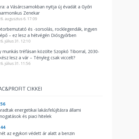
tra: a Vásárcsarnokban nyitja új évadát a Győri
lharmonikus Zenekar
6. augusztus 6. 17:09
torbemutató és -sorsolás, rocklegendák, ingyen
lépő – ez lesz a hétvégén Diósgyőrben
6. július 31. 12:10
y munkás tréfásan közölte Szopkó Tiborral, 2030-
kész lesz a vár – Tényleg csak viccelt?
6. július 31. 11:56
AC&PROFIT CIKKEI
:56
radtak energetikai lakásfelújításra állami
mogatások és piaci hitelek
:44
mét az egykori védett ár alatt a benzin