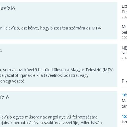
Ex
evízió
Fi
202
Mo
 Televízió, azt kérve, hogy biztosítsa számára az MTV-
be
202
Eg
i
ra 
202
, sem az azt követő testületi ülésen a Magyar Televízió (MTV)
ályázatot írjanak-e ki a tévéelnöki posztra, vagy
PI
enlegi vezető.
16
ízió
Ma
tá
15
Televízió egyes műsorainak angol nyelvű feliratozására,
Is
amjainak bemutatására a szaktárca vezetője, Hiller István.