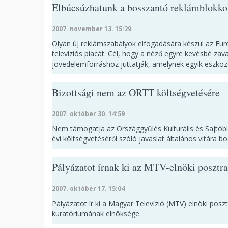
Elbúcsúzhatunk a bosszantó reklámblokko
2007. november 13. 15:29
Olyan új reklámszabályok elfogadására készül az Európ
televíziós piacát. Cél, hogy a néző egyre kevésbé za
jövedelemforráshoz juttatják, amelynek egyik eszköz
Bizottsági nem az ORTT költségvetésére
2007. október 30. 14:59
Nem támogatja az Országgyűlés Kulturális és Sajtóbi
évi költségvetéséről szóló javaslat általános vitára b
Pályázatot írnak ki az MTV-elnöki posztra
2007. október 17. 15:04
Pályázatot ír ki a Magyar Televízió (MTV) elnöki posz
kuratóriumának elnöksége.