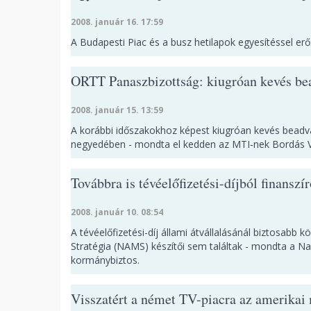
2008. január 16. 17:59
A Budapesti Piac és a busz hetilapok egyesítéssel erő
ORTT Panaszbizottság: kiugróan kevés be
2008. január 15. 13:59
A korábbi időszakokhoz képest kiugróan kevés beadv
negyedében - mondta el kedden az MTI-nek Bordás Vi
Továbbra is tévéelőfizetési-díjból finansz
2008. január 10. 08:54
A tévéelőfizetési-díj állami átvállalásánál biztosabb
Stratégia (NAMS) készítői sem találtak - mondta a Nap
kormánybiztos.
Visszatért a német TV-piacra az amerikai 