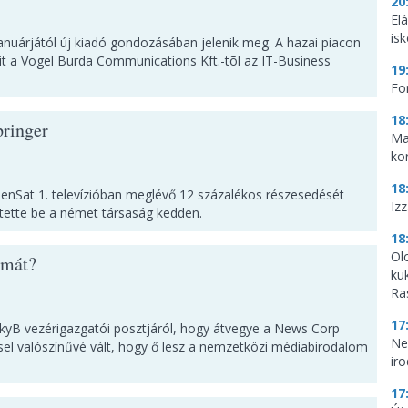
20
El
is
anuárjától új kiadó gondozásában jelenik meg. A hazai piacon
gait a Vogel Burda Communications Kft.-tõl az IT-Business
19
Fo
18
pringer
Ma
ko
18
ebenSat 1. televízióban meglévő 12 százalékos részesedését
Iz
entette be a német társaság kedden.
18
Ol
lmát?
ku
Ra
17
SkyB vezérigazgatói posztjáról, hogy átvegye a News Corp
Ne
ssel valószínűvé vált, hogy ő lesz a nemzetközi médiabirodalom
ir
17