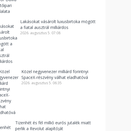
Lakásokat vásárolt luxusbirtoka mögött
a fiatal ausztrál milliárdos
2026. augusztus 5. 07:08
Közel negyvenezer milliárd forintnyi
SpaceX-részvény válhat eladhatóvá
2026. augusztus 5. 06:35
Tizenhét és fél millió eurós jutalék miatt
perlik a Revolut alapítóját