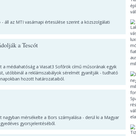
- áll az MTI vasárnapi értesülése szerint a közszolgálati
dolják a Tescót
ést a médiahatóság a Viasat3 Sofőrök című műsorának egyik
st, utóbbinál a reklámszabályok sérelmét gyanítják - tudható
 napokban hozott határozataiból.
ést nagyban mérsékelte a Bors szárnyalása - derül ki a Magyar
gyedéves gyorsjelentéséből.