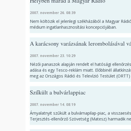
Helyben marad a Magyar Rádió
2007. november 26. 08:39
Nem költözik el jelenlegi székházából a Magyar Rádió 
médium ingatlanhasznosítási koncepciójában.
A karácsony varázsának lerombolásával vá
2007. november 23. 10:29
Nézői panaszok alapján rendelt el hatósági ellenőrz
adása és egy Tesco-reklám miatt. Előbbinél állatkínzá
meg az Országos Rádió és Televízió Testület (ORTT)
Szűkült a bulvárlappiac
2007. november 14. 08:19
Árnyalatnyit szűkült a bulvárnapilap-piac, a visszaes
Terjesztés-ellenőrző Szövetség (Matesz) harmadik ne