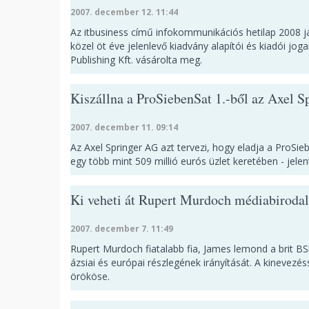
2007. december 12. 11:44
Az itbusiness című infokommunikációs hetilap 2008 j
közel öt éve jelenlevő kiadvány alapítói és kiadói jo
Publishing Kft. vásárolta meg.
Kiszállna a ProSiebenSat 1.-ből az Axel S
2007. december 11. 09:14
Az Axel Springer AG azt tervezi, hogy eladja a ProSi
egy több mint 509 millió eurós üzlet keretében - jel
Ki veheti át Rupert Murdoch médiabiroda
2007. december 7. 11:49
Rupert Murdoch fiatalabb fia, James lemond a brit B
ázsiai és európai részlegének irányítását. A kinevezé
örököse.