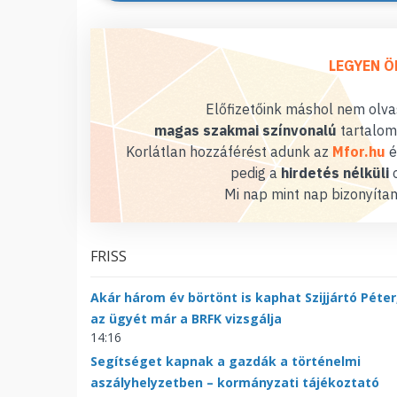
LEGYEN Ö
Előfizetőink máshol nem olvas
magas szakmai színvonalú
tartalom
Korlátlan hozzáférést adunk az
Mfor.hu
é
pedig a
hirdetés nélküli
o
Mi nap mint nap bizonyítan
FRISS
Akár három év börtönt is kaphat Szijjártó Péter
az ügyét már a BRFK vizsgálja
14:16
Segítséget kapnak a gazdák a történelmi
aszályhelyzetben – kormányzati tájékoztató