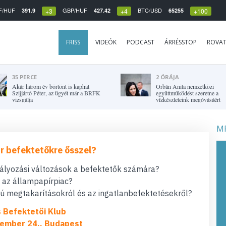
F/HUF
GBP/HUF
BTC/USD
391.9
427.42
65255
+3
+4
+100
FRISS
VIDEÓK
PODCAST
ÁRRÉSSTOP
ROVA
35 PERCE
2 ÓRÁJA
Akár három év börtönt is kaphat
Orbán Anita nemzetközi
Szijjártó Péter, az ügyét már a BRFK
együttműködést szeretne a
vizsgálja
vízkészleteink megóvásáért
MF
r befektetőkre ősszel?
bályozási változások a befektetők számára?
t az állampapírpiac?
 megtakarításokról és az ingatlanbefektetésekről?
s Befektetői Klub
ember 24., Budapest