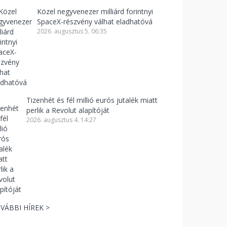
Közel negyvenezer milliárd forintnyi
SpaceX-részvény válhat eladhatóvá
2026. augusztus 5. 06:35
Tizenhét és fél millió eurós jutalék miatt
perlik a Revolut alapítóját
2026. augusztus 4. 14:27
VÁBBI HÍREK >