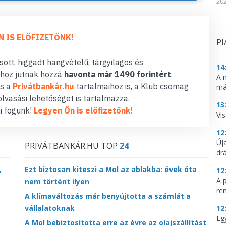
202
N IS ELŐFIZETŐNK!
PI
ott, higgadt hangvételű, tárgyilagos és
14
hoz jutnak hozzá
havonta már 1490 forintért
.
A 
s a
Privátbankár.hu
tartalmaihoz is, a Klub csomag
má
lvasási lehetőséget is tartalmazza.
13
i fogunk!
Legyen Ön is előfizetőnk!
Vis
12
Új
PRIVÁTBANKÁR.HU TOP
24
dr
,
Ezt biztosan kiteszi a Mol az ablakba: évek óta
12
A 
nem történt ilyen
re
A klímaváltozás már benyújtotta a számlát a
vállalatoknak
12
Eg
A Mol bebiztosította erre az évre az olajszállítást