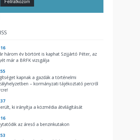
Feliratkozom
ISS
:16
ár három év börtönt is kaphat Szijjártó Péter, az
yét már a BRFK vizsgálja
:55
gítséget kapnak a gazdák a történelmi
zályhelyzetben – kormányzati tájékoztató percről
cre!
:37
erült, ki irányítja a közmédia átvilágítását
:16
lytatódik az áreső a benzinkutakon
:53