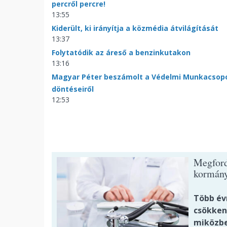
percről percre!
13:55
Kiderült, ki irányítja a közmédia átvilágítását
13:37
Folytatódik az áreső a benzinkutakon
13:16
Magyar Péter beszámolt a Védelmi Munkacsop
döntéseiről
12:53
Megford
kormán
Több év
csökken
miközbe