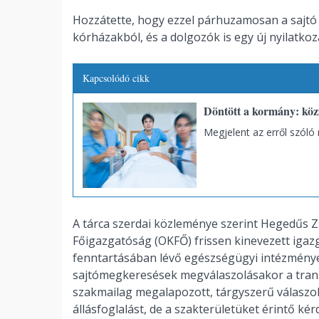
Hozzátette, hogy ezzel párhuzamosan a sajtó
kórházakból, és a dolgozók is egy új nyilatkoza
Kapcsolódó cikk
Döntött a kormány: közz
Megjelent az erről szóló 
A tárca szerdai közleménye szerint Hegedűs Zs
Főigazgatóság (OKFŐ) frissen kinevezett igaz
fenntartásában lévő egészségügyi intézmények
sajtómegkeresések megválaszolásakor a transz
szakmailag megalapozott, tárgyszerű válaszokat
állásfoglalást, de a szakterületüket érintő 