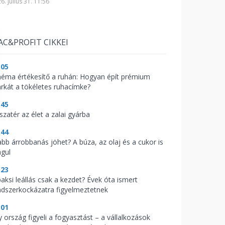
6. július 31. 11:56
AC&PROFIT CIKKEI
:05
néma értékesítő a ruhán: Hogyan épít prémium
rkát a tökéletes ruhacímke?
:45
szatér az élet a zalai gyárba
:44
abb árrobbanás jöhet? A búza, az olaj és a cukor is
águl
:23
paksi leállás csak a kezdet? Évek óta ismert
ndszerkockázatra figyelmeztetnek
:01
y ország figyeli a fogyasztást – a vállalkozások