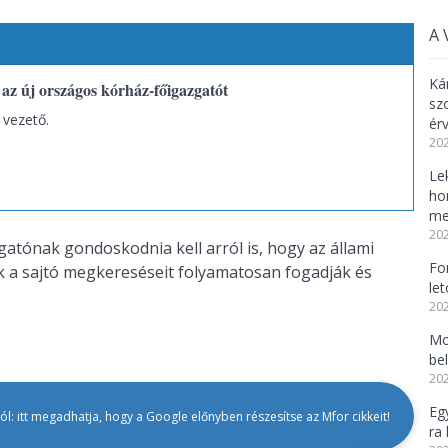
A 
Ká
az új országos kórház-főigazgatót
sz
 vezető.
ér
202
Lek
ho
me
202
gatónak gondoskodnia kell arról is, hogy az állami
Fo
 a sajtó megkereséseit folyamatosan fogadják és
le
202
Mo
be
202
Eg
l: itt megadhatja, hogy a Google előnyben részesítse az Mfor cikkeit!
ra 