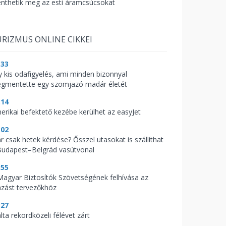
nthetik meg az esti áramcsúcsokat
RIZMUS ONLINE CIKKEI
:33
y kis odafigyelés, ami minden bizonnyal
gmentette egy szomjazó madár életét
:14
erikai befektető kezébe kerülhet az easyJet
:02
r csak hetek kérdése? Ősszel utasokat is szállíthat
Budapest–Belgrád vasútvonal
:55
Magyar Biztosítók Szövetségének felhívása az
azást tervezőkhöz
:27
lta rekordközeli félévet zárt