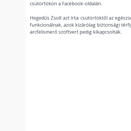
csütörtökön a Facebook-oldalán.
Hegedűs Zsolt azt írta: csütörtöktől az egés
funkcionálnak, azok kizárólag biztonsági térf
arcfelismerő szoftvert pedig kikapcsolták.