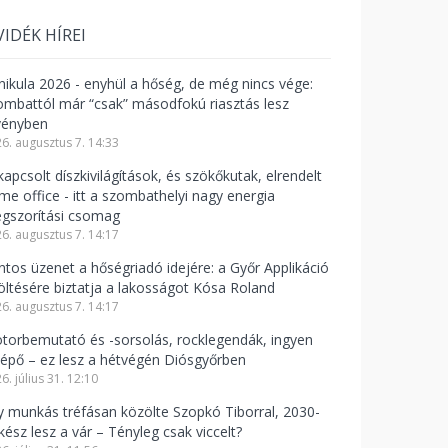
VIDÉK HÍREI
nikula 2026 - enyhül a hőség, de még nincs vége:
ombattól már “csak” másodfokú riasztás lesz
vényben
6. augusztus 7. 14:33
apcsolt díszkivilágítások, és szökőkutak, elrendelt
me office - itt a szombathelyi nagy energia
gszorítási csomag
6. augusztus 7. 14:17
ntos üzenet a hőségriadó idejére: a Győr Applikáció
töltésére biztatja a lakosságot Kósa Roland
6. augusztus 7. 14:17
torbemutató és -sorsolás, rocklegendák, ingyen
lépő – ez lesz a hétvégén Diósgyőrben
6. július 31. 12:10
y munkás tréfásan közölte Szopkó Tiborral, 2030-
kész lesz a vár – Tényleg csak viccelt?