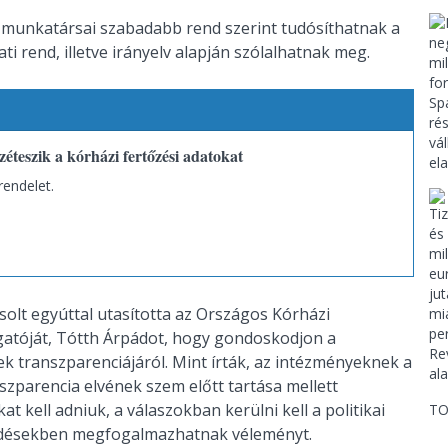
 munkatársai szabadabb rend szerint tudósíthatnak a
ti rend, illetve irányelv alapján szólalhatnak meg.
éteszik a kórházi fertőzési adatokat
rendelet.
olt egyúttal utasította az Országos Kórházi
gatóját, Tótth Árpádot, hogy gondoskodjon a
 transzparenciájáról. Mint írták, az intézményeknek a
parencia elvének szem előtt tartása mellett
 kell adniuk, a válaszokban kerülni kell a politikai
TO
kérdésekben megfogalmazhatnak véleményt.