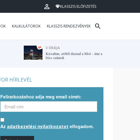
KLASSZIS ELŐFIZETÉS
TOK
KALKULÁTOROK
KLASSZIS RENDEZVÉNYEK
3 ÓRÁJA
Kicsattan, erőtől duzzad a Mol – íme a
friss számok
OR HÍRLEVÉL
Feliratkozáshoz adja meg email címét:
Az
elfogadom.
adatkezelési nyilatkozatot