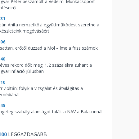
gyar Péter beszámolt a Védelmi Munkacsoport
ntéseiről
:31
bán Anita nemzetközi együttműködést szeretne a
zkészleteink megóvásáért
:06
csattan, erőtől duzzad a Mol – íme a friss számok
:40
zéves rekord dőlt meg: 1,2 százalékra zuhant a
gyar infláció júliusban
:10
r Zoltán: folyik a vizsgálat és átvilágítás a
zmédiánál
:45
ngeteg szabálytalanságot talált a NAV a Balatonnál
100
LEGGAZDAGABB