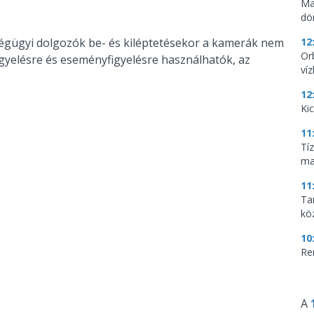
Ma
dö
zségügyi dolgozók be- és kiléptetésekor a kamerák nem
12
Or
igyelésre és eseményfigyelésre használhatók, az
ví
12
Ki
11
Tí
ma
11
Tar
kö
10
Re
A