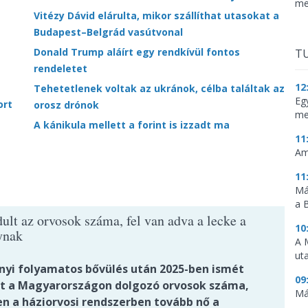
me
Vitézy Dávid elárulta, mikor szállíthat utasokat a
Budapest–Belgrád vasútvonal
Donald Trump aláírt egy rendkívül fontos
TU
rendeletet
12
Tehetetlenek voltak az ukránok, célba találtak az
Eg
ort
orosz drónok
me
A kánikula mellett a forint is izzadt ma
11
Am
11
Má
a 
ult az orvosok száma, fel van adva a lecke a
10
ynak
A 
ut
nyi folyamatos bővülés után 2025-ben ismét
09
t a Magyarországon dolgozó orvosok száma,
Má
n a háziorvosi rendszerben tovább nő a