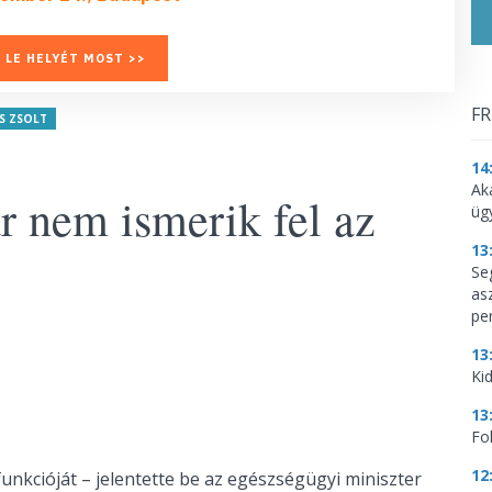
 LE HELYÉT MOST >>
FR
S ZSOLT
14
Ak
 nem ismerik fel az
üg
13
Se
as
per
13
Kid
13
Fo
12
unkcióját – jelentette be az egészségügyi miniszter