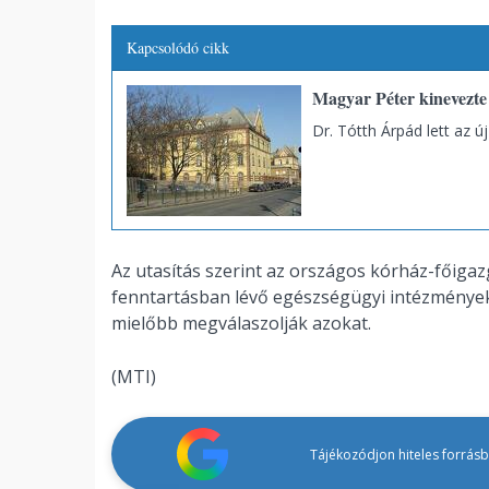
Kapcsolódó cikk
Magyar Péter kinevezte 
Dr. Tótth Árpád lett az új
Az utasítás szerint az országos kórház-főigaz
fenntartásban lévő egészségügyi intézmények
mielőbb megválaszolják azokat.
(MTI)
Tájékozódjon hiteles forrásbó