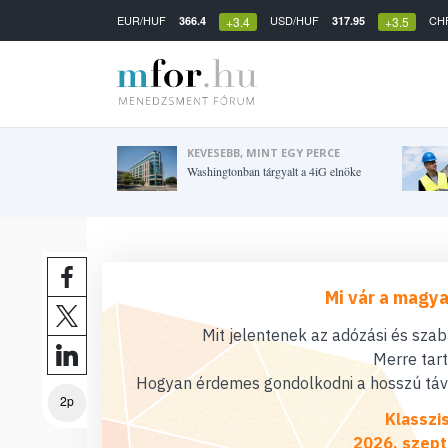
EUR/HUF
USD/HUF
CH
366.4
317.95
+3.4
+3.5
KEVESEBB, MINT EGY PERCE
Washingtonban tárgyalt a 4iG elnöke
Mi vár a magya
Mit jelentenek az adózási és sza
Merre tar
Hogyan érdemes gondolkodni a hosszú távú
2p
Klasszi
2026. szept