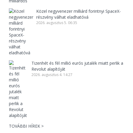
Közel negyvenezer milliárd forintnyi SpaceX-
részvény válhat eladhatóvá
2026. augusztus 5. 06:35
Tizenhét és fél millió eurós jutalék miatt perlik a
Revolut alapítóját
2026. augusztus 4. 14:27
TOVÁBBI HÍREK >