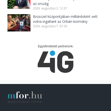
az ország
2026. augusztus 2. 12:37
Brüsszel központjában milliárdokért vett
volna ingatlant az Orbán-kormány
2026. augusztus 7. 07:26
Együttműködő partnerünk: