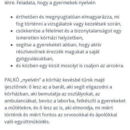
létre. Feladata, hogy a gyermekek nyelvén
érthetően és megnyugtatóan elmagyarázza, mi
fog történni a vizsgálatok vagy kezelések során,
csökkentse a félelmet és a bizonytalanságot egy
ismeretlen kórházi helyzetben,
segítse a gyerekeket abban, hogy aktív
résztvevőnek érezzék magukat a saját
gyógyulásukban,
és közben egy kicsit mosolyt is csaljon az arcokra.
PALKÓ „nyelvén” a kórház kevésbé tűnik majd
ijesztőnek: ő lesz az a barát, aki segít eligazodni a
kórházban, aki bemutatja az osztályokat, az
ambulanciákat, bevisz a laborba, felkészíti a gyerekeket
a műtétekre, és ő lesz az is, aki elmondja, mi miért
történik és miért fontos az orvosokkal és ápolókkal
való együttműködés.