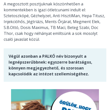
A megosztott posztjuknak köszönhetően a
kommentekben is igazi ötletcunami indult el:
Sztetoszkópé, Gézhelyzet, Anti HisztiMan, Hepa Titusz,
Injekcióhős, Jégtriázs, Ments Őrjárat, Megment Elek,
S.B.Ottó, Dosis Maximus, TB Maci, Beteg Szabi, Doc
Thor, csak hogy néhányat említsünk a sok mosolyt
csaló javaslat közül.
Végül azonban a PALKÓ név bizonyult a
legnépszerűbbnek: egyszerre barátságos,
könnyen megjegyezhető, és szorosan
kapcsolódik az intézet szellemiségéhez.