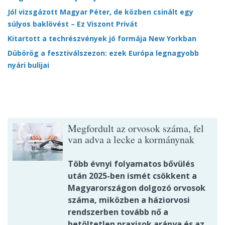
Jól vizsgázott Magyar Péter, de közben csinált egy
súlyos baklövést – Ez Viszont Privát
Kitartott a techrészvények jó formája New Yorkban
Dübörög a fesztiválszezon: ezek Európa legnagyobb
nyári bulijai
Megfordult az orvosok száma, fel
van adva a lecke a kormánynak
Több évnyi folyamatos bővülés
után 2025-ben ismét csökkent a
Magyarországon dolgozó orvosok
száma, miközben a háziorvosi
rendszerben tovább nő a
betöltetlen praxisok aránya és az