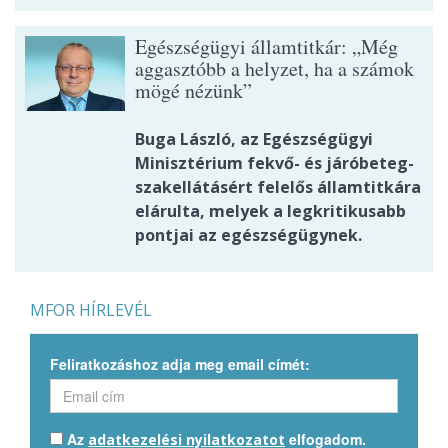
Egészségügyi államtitkár: „Még
aggasztóbb a helyzet, ha a számok
mögé nézünk”
Buga László, az Egészségügyi
Minisztérium fekvő- és járóbeteg-
szakellátásért felelős államtitkára
elárulta, melyek a legkritikusabb
pontjai az egészségügynek.
MFOR HÍRLEVÉL
Feliratkozáshoz adja meg email címét:
Az
elfogadom.
adatkezelési nyilatkozatot