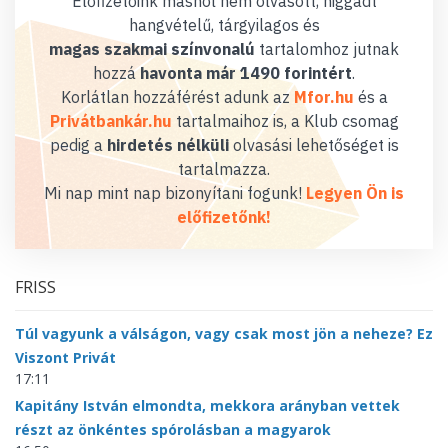
Előfizetőink máshol nem olvasott, higgadt
hangvételű, tárgyilagos és
magas szakmai színvonalú
tartalomhoz jutnak
hozzá
havonta már 1490 forintért
.
Korlátlan hozzáférést adunk az
Mfor.hu
és a
Privátbankár.hu
tartalmaihoz is, a Klub csomag
pedig a
hirdetés nélküli
olvasási lehetőséget is
tartalmazza.
Mi nap mint nap bizonyítani fogunk!
Legyen Ön is
előfizetőnk!
FRISS
Túl vagyunk a válságon, vagy csak most jön a neheze? Ez
Viszont Privát
17:11
Kapitány István elmondta, mekkora arányban vettek
részt az önkéntes spórolásban a magyarok