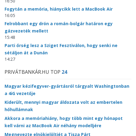
16:50
Fogytán a memória, hiánycikk lett a MacBook Air
16:05
Felrobbant egy drón a román-bolgár határon egy
gázvezeték mellett
15:48
Parti őrség lesz a Sziget Fesztiválon, hogy senki ne
sétáljon át a Dunán
14:27
PRIVÁTBANKÁR.HU TOP
24
Magyar kézifegyver-gyártásról tárgyalt Washingtonban
a 4iG vezetője
Kiderült, mennyi magyar áldozata volt az embertelen
hőhullámnak
Akkora a memóriahiány, hogy több mint egy hónapot
kell várni az MacBook Air néhány modelljére
Megnevezte elnökjelöltjét a Tisza Párt