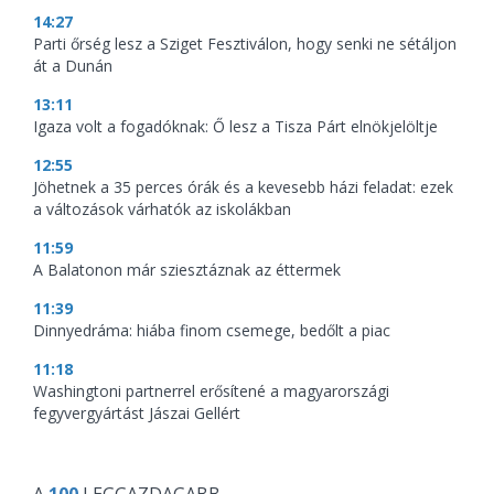
14:27
Parti őrség lesz a Sziget Fesztiválon, hogy senki ne sétáljon
át a Dunán
13:11
Igaza volt a fogadóknak: Ő lesz a Tisza Párt elnökjelöltje
12:55
Jöhetnek a 35 perces órák és a kevesebb házi feladat: ezek
a változások várhatók az iskolákban
11:59
A Balatonon már sziesztáznak az éttermek
11:39
Dinnyedráma: hiába finom csemege, bedőlt a piac
11:18
Washingtoni partnerrel erősítené a magyarországi
fegyvergyártást Jászai Gellért