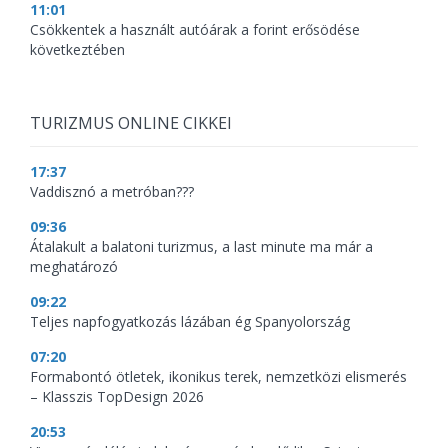
11:01
Csökkentek a használt autóárak a forint erősödése
következtében
TURIZMUS ONLINE CIKKEI
17:37
Vaddisznó a metróban???
09:36
Átalakult a balatoni turizmus, a last minute ma már a
meghatározó
09:22
Teljes napfogyatkozás lázában ég Spanyolország
07:20
Formabontó ötletek, ikonikus terek, nemzetközi elismerés
– Klasszis TopDesign 2026
20:53