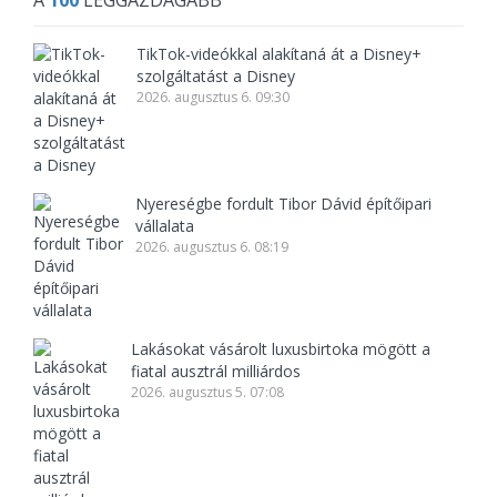
A
100
LEGGAZDAGABB
TikTok-videókkal alakítaná át a Disney+
szolgáltatást a Disney
2026. augusztus 6. 09:30
Nyereségbe fordult Tibor Dávid építőipari
vállalata
2026. augusztus 6. 08:19
Lakásokat vásárolt luxusbirtoka mögött a
fiatal ausztrál milliárdos
2026. augusztus 5. 07:08