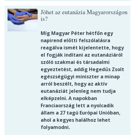
Jöhet az eutanázia Magyarországon
is?
Míg Magyar Péter hétfőn egy
napirend előtti felszólalásra
reagálva ismét kijelentette, hogy
el fogják indítani az eutanáziáról
szóló szakmai és társadalmi
egyeztetést, addig Hegedűs Zsolt
egészségügyi miniszter a minap
arról beszélt, hogy az aktív
eutanáziát jelenleg nem tudja
elképzelni. A napokban
Franciaország lett a nyolcadik
állam a 27 tagú Európai Unióban,
ahol a kegyes halálhoz lehet
folyamodni.