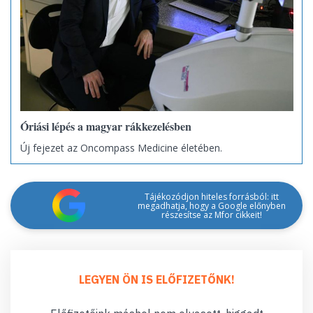
Óriási lépés a magyar rákkezelésben
Új fejezet az Oncompass Medicine életében.
Tájékozódjon hiteles forrásból: itt
megadhatja, hogy a Google előnyben
részesítse az Mfor cikkeit!
LEGYEN ÖN IS ELŐFIZETŐNK!