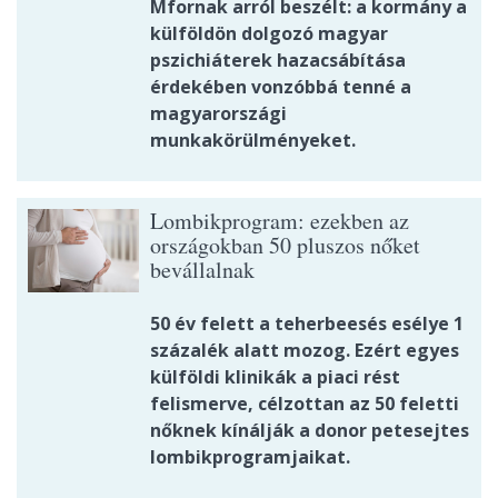
Mfornak arról beszélt: a kormány a
külföldön dolgozó magyar
pszichiáterek hazacsábítása
érdekében vonzóbbá tenné a
magyarországi
munkakörülményeket.
Lombikprogram: ezekben az
országokban 50 pluszos nőket
bevállalnak
50 év felett a teherbeesés esélye 1
százalék alatt mozog. Ezért egyes
külföldi klinikák a piaci rést
felismerve, célzottan az 50 feletti
nőknek kínálják a donor petesejtes
lombikprogramjaikat.