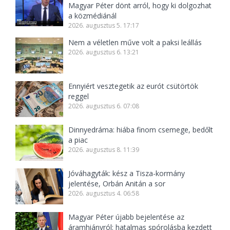
Magyar Péter dönt arról, hogy ki dolgozhat
a közmédiánál
2026. augusztus 5. 17:17
Nem a véletlen műve volt a paksi leállás
2026. augusztus 6. 13:21
Ennyiért vesztegetik az eurót csütörtök
reggel
2026. augusztus 6. 07:08
Dinnyedráma: hiába finom csemege, bedőlt
a piac
2026. augusztus 8. 11:39
Jóváhagyták: kész a Tisza-kormány
jelentése, Orbán Anitán a sor
2026. augusztus 4. 06:58
Magyar Péter újabb bejelentése az
áramhiányról: hatalmas spórolásba kezdett