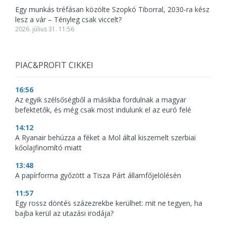
Egy munkás tréfásan közölte Szopkó Tiborral, 2030-ra kész
lesz a vár – Tényleg csak viccelt?
2026. július 31. 11:56
PIAC&PROFIT CIKKEI
16:56
Az egyik szélsőségből a másikba fordulnak a magyar
befektetők, és még csak most indulunk el az euró felé
14:12
A Ryanair behúzza a féket a Mol által kiszemelt szerbiai
kőolajfinomító miatt
13:48
A papírforma győzött a Tisza Párt államfőjelölésén
11:57
Egy rossz döntés százezrekbe kerülhet: mit ne tegyen, ha
bajba kerül az utazási irodája?