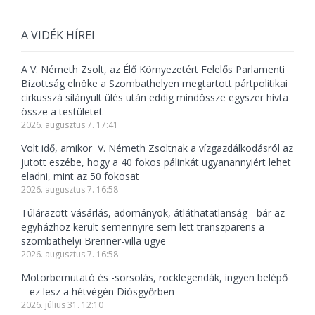
A VIDÉK HÍREI
A V. Németh Zsolt, az Élő Környezetért Felelős Parlamenti
Bizottság elnöke a Szombathelyen megtartott pártpolitikai
cirkusszá silányult ülés után eddig mindössze egyszer hívta
össze a testületet
2026. augusztus 7. 17:41
Volt idő, amikor V. Németh Zsoltnak a vízgazdálkodásról az
jutott eszébe, hogy a 40 fokos pálinkát ugyanannyiért lehet
eladni, mint az 50 fokosat
2026. augusztus 7. 16:58
Túlárazott vásárlás, adományok, átláthatatlanság - bár az
egyházhoz került semennyire sem lett transzparens a
szombathelyi Brenner-villa ügye
2026. augusztus 7. 16:58
Motorbemutató és -sorsolás, rocklegendák, ingyen belépő
– ez lesz a hétvégén Diósgyőrben
2026. július 31. 12:10