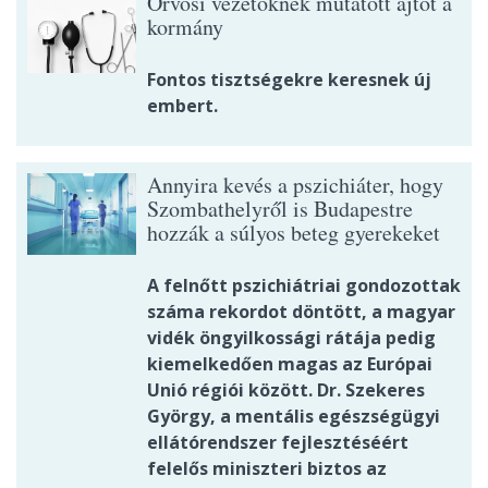
Orvosi vezetőknek mutatott ajtót a
kormány
Fontos tisztségekre keresnek új
embert.
Annyira kevés a pszichiáter, hogy
Szombathelyről is Budapestre
hozzák a súlyos beteg gyerekeket
A felnőtt pszichiátriai gondozottak
száma rekordot döntött, a magyar
vidék öngyilkossági rátája pedig
kiemelkedően magas az Európai
Unió régiói között. Dr. Szekeres
György, a mentális egészségügyi
ellátórendszer fejlesztéséért
felelős miniszteri biztos az