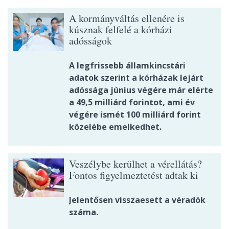
A kormányváltás ellenére is
kúsznak felfelé a kórházi
adósságok
A legfrissebb államkincstári
adatok szerint a kórházak lejárt
adóssága június végére már elérte
a 49,5 milliárd forintot, ami év
végére ismét 100 milliárd forint
közelébe emelkedhet.
Veszélybe kerülhet a vérellátás?
Fontos figyelmeztetést adtak ki
Jelentősen visszaesett a véradók
száma.