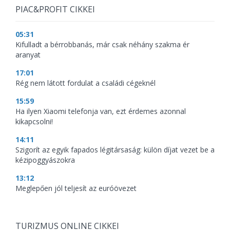
PIAC&PROFIT CIKKEI
05:31
Kifulladt a bérrobbanás, már csak néhány szakma ér
aranyat
17:01
Rég nem látott fordulat a családi cégeknél
15:59
Ha ilyen Xiaomi telefonja van, ezt érdemes azonnal
kikapcsolni!
14:11
Szigorít az egyik fapados légitársaság: külön díjat vezet be a
kézipoggyászokra
13:12
Meglepően jól teljesít az euróövezet
TURIZMUS ONLINE CIKKEI