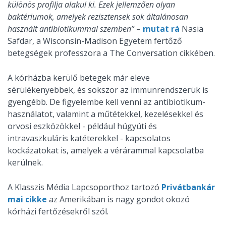
különös profilja alakul ki. Ezek jellemzően olyan
baktériumok, amelyek rezisztensek sok általánosan
használt antibiotikummal szemben”
–
mutat rá
Nasia
Safdar, a Wisconsin-Madison Egyetem fertőző
betegségek professzora a The Conversation cikkében.
A kórházba kerülő betegek már eleve
sérülékenyebbek, és sokszor az immunrendszerük is
gyengébb. De figyelembe kell venni az antibiotikum-
használatot, valamint a műtétekkel, kezelésekkel és
orvosi eszközökkel - például húgyúti és
intravaszkuláris katéterekkel - kapcsolatos
kockázatokat is, amelyek a vérárammal kapcsolatba
kerülnek.
A Klasszis Média Lapcsoporthoz tartozó
Privátbankár
mai cikke
az Amerikában is nagy gondot okozó
kórházi fertőzésekről szól.