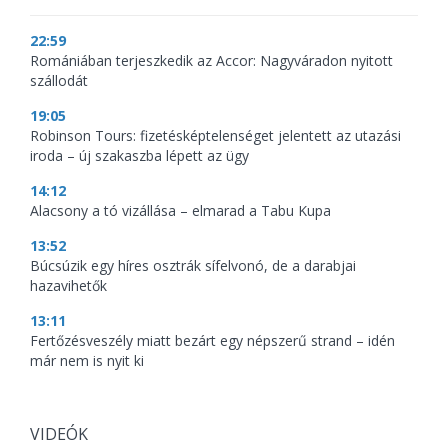
22:59
Romániában terjeszkedik az Accor: Nagyváradon nyitott
szállodát
19:05
Robinson Tours: fizetésképtelenséget jelentett az utazási
iroda – új szakaszba lépett az ügy
14:12
Alacsony a tó vizállása – elmarad a Tabu Kupa
13:52
Búcsúzik egy híres osztrák sífelvonó, de a darabjai
hazavihetők
13:11
Fertőzésveszély miatt bezárt egy népszerű strand – idén
már nem is nyit ki
VIDEÓK