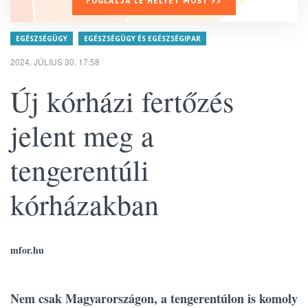
FOGLALJA LE HELYÉT MOST >>
EGÉSZSÉGÜGY
EGÉSZSÉGÜGY ÉS EGÉSZSÉGIPAR
2024. JÚLIUS 30. 17:58
Új kórházi fertőzés
jelent meg a
tengerentúli
kórházakban
mfor.hu
Nem csak Magyarországon, a tengerentúlon is komoly