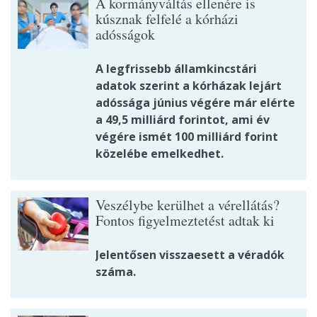
A kormányváltás ellenére is
kúsznak felfelé a kórházi
adósságok
A legfrissebb államkincstári
adatok szerint a kórházak lejárt
adóssága június végére már elérte
a 49,5 milliárd forintot, ami év
végére ismét 100 milliárd forint
közelébe emelkedhet.
Veszélybe kerülhet a vérellátás?
Fontos figyelmeztetést adtak ki
Jelentősen visszaesett a véradók
száma.