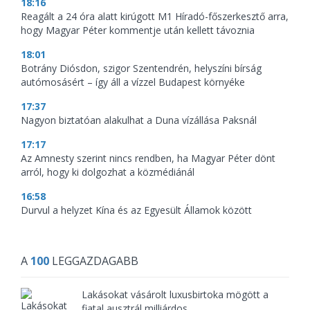
18:16
Reagált a 24 óra alatt kirúgott M1 Híradó-főszerkesztő arra,
hogy Magyar Péter kommentje után kellett távoznia
18:01
Botrány Diósdon, szigor Szentendrén, helyszíni bírság
autómosásért – így áll a vízzel Budapest környéke
17:37
Nagyon biztatóan alakulhat a Duna vízállása Paksnál
17:17
Az Amnesty szerint nincs rendben, ha Magyar Péter dönt
arról, hogy ki dolgozhat a közmédiánál
16:58
Durvul a helyzet Kína és az Egyesült Államok között
A
100
LEGGAZDAGABB
Lakásokat vásárolt luxusbirtoka mögött a
fiatal ausztrál milliárdos