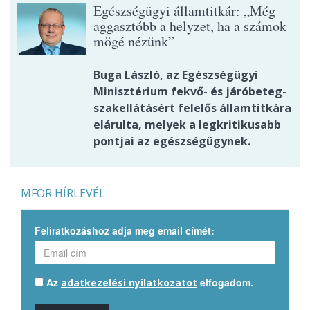
Egészségügyi államtitkár: „Még
aggasztóbb a helyzet, ha a számok
mögé nézünk”
Buga László, az Egészségügyi
Minisztérium fekvő- és járóbeteg-
szakellátásért felelős államtitkára
elárulta, melyek a legkritikusabb
pontjai az egészségügynek.
MFOR HÍRLEVÉL
Feliratkozáshoz adja meg email címét:
Az
elfogadom.
adatkezelési nyilatkozatot