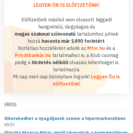
LEGYEN ÖN IS ELŐFIZETŐNK!
Előfizetőink máshol nem olvasott, higgadt
hangvételű, tárgyilagos és
magas szakmai színvonalú
tartalomhoz jutnak
hozzá
havonta már 1490 forintért
.
Korlátlan hozzáférést adunk az
Mfor.hu
és a
Privátbankár.hu
tartalmaihoz is, a Klub csomag
pedig a
hirdetés nélküli
olvasási lehetőséget is
tartalmazza.
Mi nap mint nap bizonyítani fogunk!
Legyen Ön is
előfizetőnk!
FRISS
Kikerekedhet a nyugdíjasok szeme a hipermarketekben
05:51
Elárulta Magyar Péter, miről tárgyaltak a kormányülésen