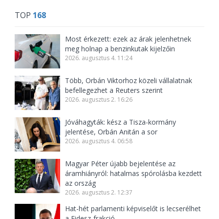
TOP
168
Most érkezett: ezek az árak jelenhetnek
meg holnap a benzinkutak kijelzőin
2026. augusztus 4. 11:24
Több, Orbán Viktorhoz közeli vállalatnak
befellegezhet a Reuters szerint
2026. augusztus 2. 16:26
Jóváhagyták: kész a Tisza-kormány
jelentése, Orbán Anitán a sor
2026. augusztus 4. 06:58
Magyar Péter újabb bejelentése az
áramhiányról: hatalmas spórolásba kezdett
az ország
2026. augusztus 2. 12:37
Hat-hét parlamenti képviselőt is lecserélhet
a Fidesz-frakció