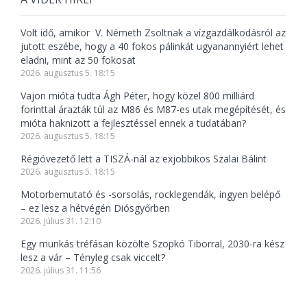
Volt idő, amikor V. Németh Zsoltnak a vízgazdálkodásról az
jutott eszébe, hogy a 40 fokos pálinkát ugyanannyiért lehet
eladni, mint az 50 fokosat
2026. augusztus 5. 18:15
Vajon mióta tudta Ágh Péter, hogy közel 800 milliárd
forinttal árazták túl az M86 és M87-es utak megépítését, és
mióta haknizott a fejlesztéssel ennek a tudatában?
2026. augusztus 5. 18:15
Régióvezető lett a TISZÁ-nál az exjobbikos Szalai Bálint
2026. augusztus 5. 18:15
Motorbemutató és -sorsolás, rocklegendák, ingyen belépő
– ez lesz a hétvégén Diósgyőrben
2026. július 31. 12:10
Egy munkás tréfásan közölte Szopkó Tiborral, 2030-ra kész
lesz a vár – Tényleg csak viccelt?
2026. július 31. 11:56