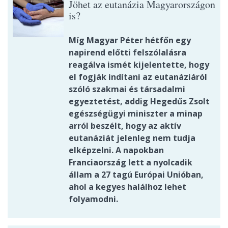
Jöhet az eutanázia Magyarországon
is?
Míg Magyar Péter hétfőn egy
napirend előtti felszólalásra
reagálva ismét kijelentette, hogy
el fogják indítani az eutanáziáról
szóló szakmai és társadalmi
egyeztetést, addig Hegedűs Zsolt
egészségügyi miniszter a minap
arról beszélt, hogy az aktív
eutanáziát jelenleg nem tudja
elképzelni. A napokban
Franciaország lett a nyolcadik
állam a 27 tagú Európai Unióban,
ahol a kegyes halálhoz lehet
folyamodni.