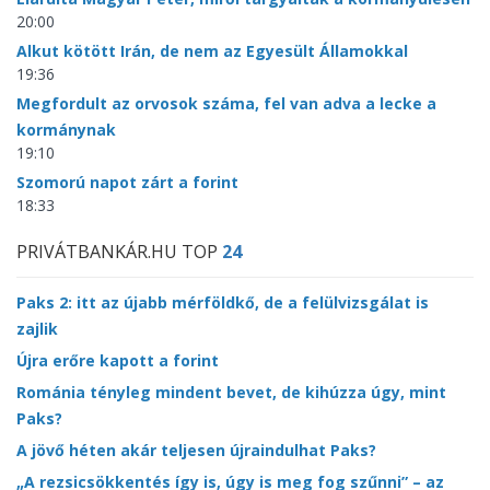
20:00
Alkut kötött Irán, de nem az Egyesült Államokkal
19:36
Megfordult az orvosok száma, fel van adva a lecke a
kormánynak
19:10
Szomorú napot zárt a forint
18:33
PRIVÁTBANKÁR.HU TOP
24
Paks 2: itt az újabb mérföldkő, de a felülvizsgálat is
zajlik
Újra erőre kapott a forint
Románia tényleg mindent bevet, de kihúzza úgy, mint
Paks?
A jövő héten akár teljesen újraindulhat Paks?
„A rezsicsökkentés így is, úgy is meg fog szűnni” – az