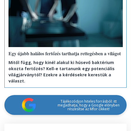
Egy újabb halálos fertőzés tarthatja rettegésben a világot
Mitől függ, hogy kinél alakul ki húsevő baktérium
okozta fertőzés? Kell-e tartanunk egy potenciális
világjárványtól? Ezekre a kérdésekre kerestük a
választ.
Tájékozódjon hiteles forrásból: itt
megadhatja, hogy a Google előnyben
részesítse az Mfor cikkeit!