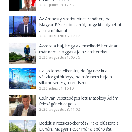
2026. július 30. 12:48
Az Amnesty szerint nincs rendben, ha
Magyar Péter dönt arról, hogy ki dolgozhat
a közmédiánál
2026. augusztus 5. 17:17
Akkora a baj, hogy az emelkedő benzinár
már nem is aggasztja az embereket
2026. augusztus 1. 05:56
Ezt jó lenne elkerülni, de így néz ki a
vészforgatókönyv, ha már nem bírja a
villamosenergia-rendszer
2026. július 31. 16:10
Csúnyán veszteséges lett Matolcsy Ádám
feleségének cége is
2026. augusztus 3. 11:02
Bedőlt a rezsicsökkentés? Paks elúszott a
Dunán, Magyar Péter már a spórolást