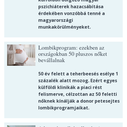
pszichiáterek hazacsábítása
érdekében vonzóbbá tenné a
magyarországi
munkakörülményeket.
Lombikprogram: ezekben az
országokban 50 pluszos nőket
bevállalnak
50 év felett a teherbeesés esélye 1
százalék alatt mozog. Ezért egyes
külföldi klinikák a piaci rést
felismerve, célzottan az 50 feletti
nőknek kínálják a donor petesejtes
lombikprogramjaikat.