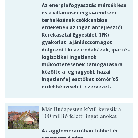
Az energiafogyasztás mérséklése
és a villamosenergia-rendszer
terhelésének csökkentése
érdekében az Ingatlanfejlesztői
Kerekasztal Egyesület (IFK)
gyakorlati ajánláscsomagot
dolgozott ki az irodaházak, ipari és
logisztikai ingatlanok
működtetésének támogatására –
közölte a legnagyobb hazai
ingatlanfejlesztőket tömörítő
érdekképviseleti szervezet.
Már Budapesten kívül keresik a
100 millió feletti ingatlanokat
Az agglomerációban többet ér
ugyanannyi pénz.