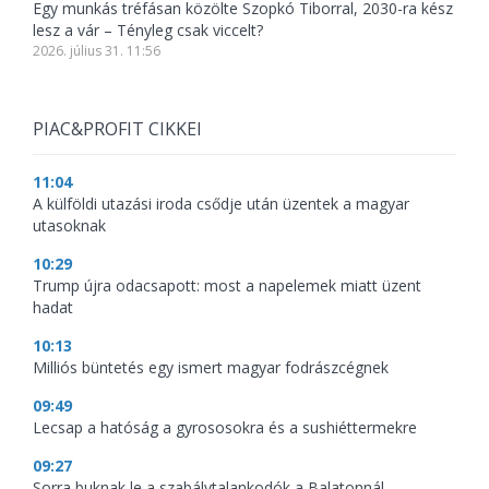
Egy munkás tréfásan közölte Szopkó Tiborral, 2030-ra kész
lesz a vár – Tényleg csak viccelt?
2026. július 31. 11:56
PIAC&PROFIT CIKKEI
11:04
A külföldi utazási iroda csődje után üzentek a magyar
utasoknak
10:29
Trump újra odacsapott: most a napelemek miatt üzent
hadat
10:13
Milliós büntetés egy ismert magyar fodrászcégnek
09:49
Lecsap a hatóság a gyrososokra és a sushiéttermekre
09:27
Sorra buknak le a szabálytalankodók a Balatonnál