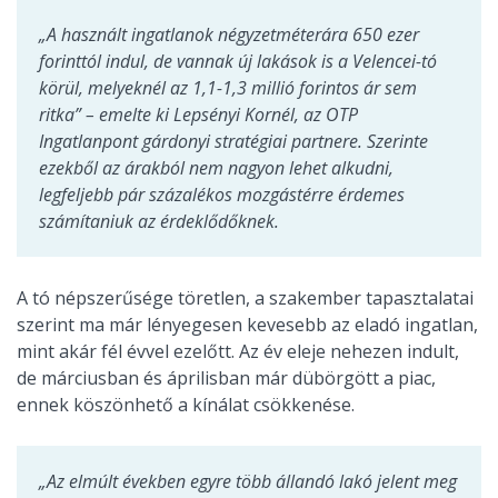
„A használt ingatlanok négyzetméterára 650 ezer
forinttól indul, de vannak új lakások is a Velencei-tó
körül, melyeknél az 1,1-1,3 millió forintos ár sem
ritka” – emelte ki Lepsényi Kornél, az OTP
Ingatlanpont gárdonyi stratégiai partnere. Szerinte
ezekből az árakból nem nagyon lehet alkudni,
legfeljebb pár százalékos mozgástérre érdemes
számítaniuk az érdeklődőknek.
A tó népszerűsége töretlen, a szakember tapasztalatai
szerint ma már lényegesen kevesebb az eladó ingatlan,
mint akár fél évvel ezelőtt. Az év eleje nehezen indult,
de márciusban és áprilisban már dübörgött a piac,
ennek köszönhető a kínálat csökkenése.
„Az elmúlt években egyre több állandó lakó jelent meg