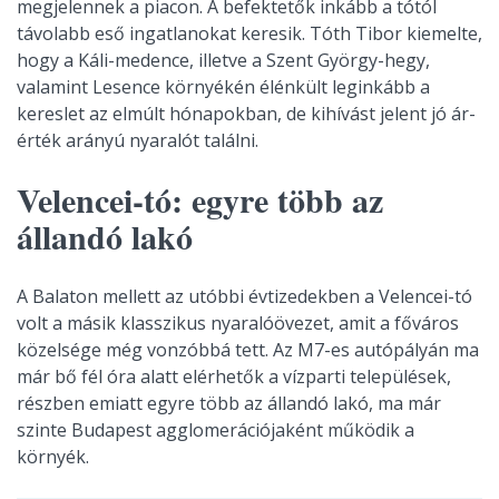
megjelennek a piacon. A befektetők inkább a tótól
távolabb eső ingatlanokat keresik. Tóth Tibor kiemelte,
hogy a Káli-medence, illetve a Szent György-hegy,
valamint Lesence környékén élénkült leginkább a
kereslet az elmúlt hónapokban, de kihívást jelent jó ár-
érték arányú nyaralót találni.
Velencei-tó: egyre több az
állandó lakó
A Balaton mellett az utóbbi évtizedekben a Velencei-tó
volt a másik klasszikus nyaralóövezet, amit a főváros
közelsége még vonzóbbá tett. Az M7-es autópályán ma
már bő fél óra alatt elérhetők a vízparti települések,
részben emiatt egyre több az állandó lakó, ma már
szinte Budapest agglomerációjaként működik a
környék.