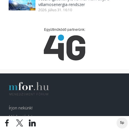
villamosenergia-rendszer
2026. július 31. 16:10
Együttműködő partnerünk:
Írjon nekünk!
Médiaajánlat
5p
Impresszum