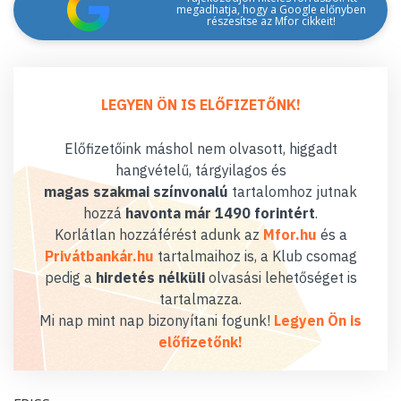
megadhatja, hogy a Google előnyben
részesítse az Mfor cikkeit!
LEGYEN ÖN IS ELŐFIZETŐNK!
Előfizetőink máshol nem olvasott, higgadt
hangvételű, tárgyilagos és
magas szakmai színvonalú
tartalomhoz jutnak
hozzá
havonta már 1490 forintért
.
Korlátlan hozzáférést adunk az
Mfor.hu
és a
Privátbankár.hu
tartalmaihoz is, a Klub csomag
pedig a
hirdetés nélküli
olvasási lehetőséget is
tartalmazza.
Mi nap mint nap bizonyítani fogunk!
Legyen Ön is
előfizetőnk!