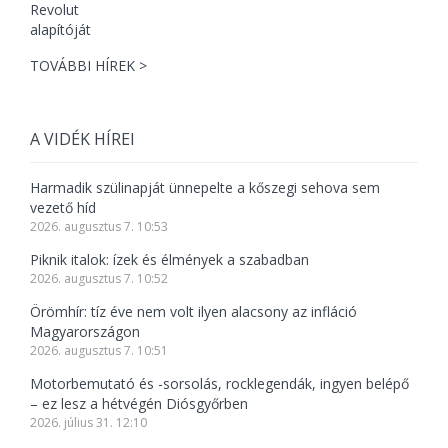
TOVÁBBI HÍREK >
A VIDÉK HÍREI
Harmadik szülinapját ünnepelte a kőszegi sehova sem
vezető híd
2026. augusztus 7. 10:53
Piknik italok: ízek és élmények a szabadban
2026. augusztus 7. 10:52
Örömhír: tíz éve nem volt ilyen alacsony az infláció
Magyarországon
2026. augusztus 7. 10:51
Motorbemutató és -sorsolás, rocklegendák, ingyen belépő
– ez lesz a hétvégén Diósgyőrben
2026. július 31. 12:10