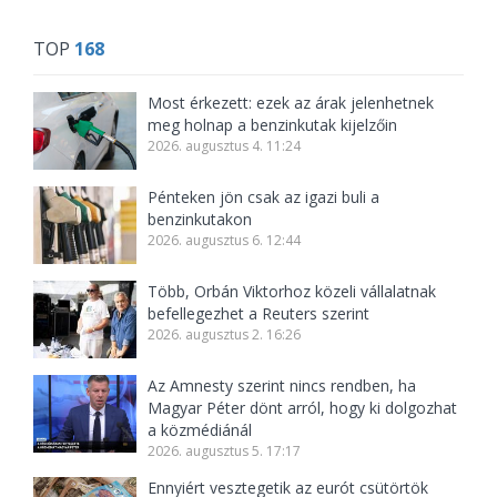
TOP
168
Most érkezett: ezek az árak jelenhetnek
meg holnap a benzinkutak kijelzőin
2026. augusztus 4. 11:24
Pénteken jön csak az igazi buli a
benzinkutakon
2026. augusztus 6. 12:44
Több, Orbán Viktorhoz közeli vállalatnak
befellegezhet a Reuters szerint
2026. augusztus 2. 16:26
Az Amnesty szerint nincs rendben, ha
Magyar Péter dönt arról, hogy ki dolgozhat
a közmédiánál
2026. augusztus 5. 17:17
Ennyiért vesztegetik az eurót csütörtök