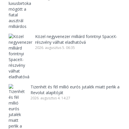
Közel negyvenezer milliárd forintnyi SpaceX-
részvény válhat eladhatóvá
2026. augusztus 5. 06:35
Tizenhét és fél millió eurós jutalék miatt perlik a
Revolut alapítóját
2026. augusztus 4. 14:27