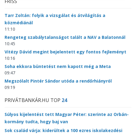
FRISS
Tarr Zoltán: folyik a vizsgálat és átvilágítás a
közmédiánál
11:10
Rengeteg szabálytalanságot talált a NAV a Balatonnál
10:45
Vitézy Dávid megint bejelentett egy fontos fejleményt
10:16
Soha ekkora büntetést nem kapott még a Meta
09:47
Megszólalt Pintér Sándor utóda a rendőrhiányról
09:19
PRIVÁTBANKÁR.HU TOP
24
Súlyos kijelentést tett Magyar Péter: szerinte az Orbán-
kormány tudta, hogy baj van
Sok család várja: kiderültek a 100 ezres iskolakezdési