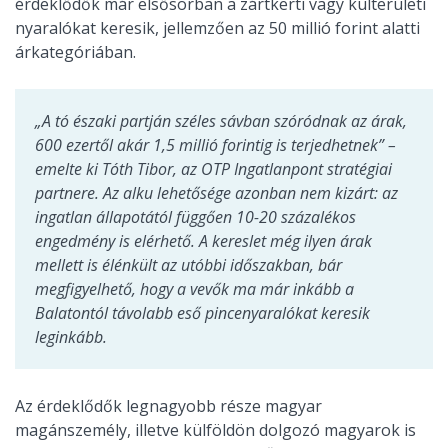
érdeklődők már elsősorban a zártkerti vagy külterületi
nyaralókat keresik, jellemzően az 50 millió forint alatti
árkategóriában.
„A tó északi partján széles sávban szóródnak az árak,
600 ezertől akár 1,5 millió forintig is terjedhetnek” –
emelte ki Tóth Tibor, az OTP Ingatlanpont stratégiai
partnere. Az alku lehetősége azonban nem kizárt: az
ingatlan állapotától függően 10-20 százalékos
engedmény is elérhető. A kereslet még ilyen árak
mellett is élénkült az utóbbi időszakban, bár
megfigyelhető, hogy a vevők ma már inkább a
Balatontól távolabb eső pincenyaralókat keresik
leginkább.
Az érdeklődők legnagyobb része magyar
magánszemély, illetve külföldön dolgozó magyarok is