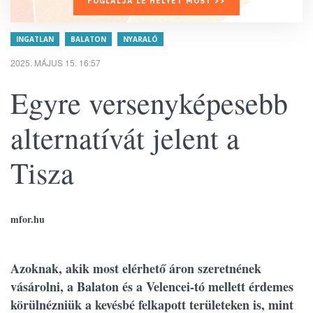
FOGLALJA LE HELYÉT MOST >>
INGATLAN
BALATON
NYARALÓ
2025. MÁJUS 15. 16:57
Egyre versenyképesebb
alternatívát jelent a
Tisza
mfor.hu
Azoknak, akik most elérhető áron szeretnének
vásárolni, a Balaton és a Velencei-tó mellett érdemes
körülnézniük a kevésbé felkapott területeken is, mint