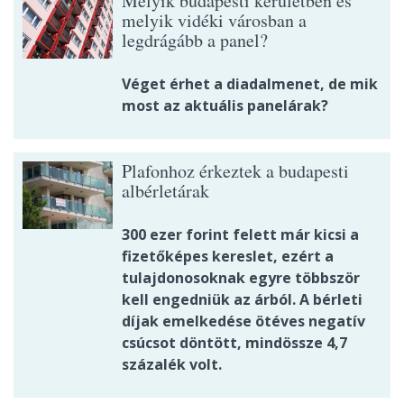
Melyik budapesti kerületben és
melyik vidéki városban a
legdrágább a panel?
Véget érhet a diadalmenet, de mik
most az aktuális panelárak?
Plafonhoz érkeztek a budapesti
albérletárak
300 ezer forint felett már kicsi a
fizetőképes kereslet, ezért a
tulajdonosoknak egyre többször
kell engedniük az árból. A bérleti
díjak emelkedése ötéves negatív
csúcsot döntött, mindössze 4,7
százalék volt.