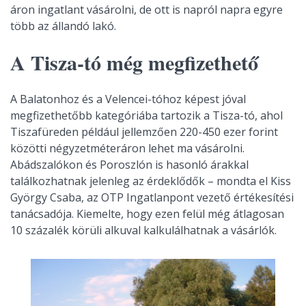
áron ingatlant vásárolni, de ott is napról napra egyre
több az állandó lakó.
A Tisza-tó még megfizethető
A Balatonhoz és a Velencei-tóhoz képest jóval
megfizethetőbb kategóriába tartozik a Tisza-tó, ahol
Tiszafüreden például jellemzően 220-450 ezer forint
közötti négyzetméteráron lehet ma vásárolni.
Abádszalókon és Poroszlón is hasonló árakkal
találkozhatnak jelenleg az érdeklődők – mondta el Kiss
György Csaba, az OTP Ingatlanpont vezető értékesítési
tanácsadója. Kiemelte, hogy ezen felül még átlagosan
10 százalék körüli alkuval kalkulálhatnak a vásárlók.