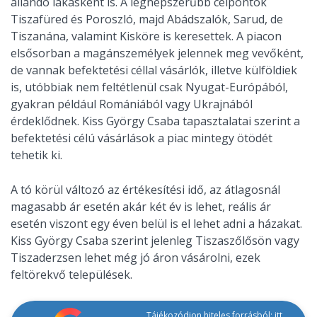
állandó lakásként is. A legnépszerűbb célpontok
Tiszafüred és Poroszló, majd Abádszalók, Sarud, de
Tiszanána, valamint Kisköre is keresettek. A piacon
elsősorban a magánszemélyek jelennek meg vevőként,
de vannak befektetési céllal vásárlók, illetve külföldiek
is, utóbbiak nem feltétlenül csak Nyugat-Európából,
gyakran például Romániából vagy Ukrajnából
érdeklődnek. Kiss György Csaba tapasztalatai szerint a
befektetési célú vásárlások a piac mintegy ötödét
tehetik ki.
A tó körül változó az értékesítési idő, az átlagosnál
magasabb ár esetén akár két év is lehet, reális ár
esetén viszont egy éven belül is el lehet adni a házakat.
Kiss György Csaba szerint jelenleg Tiszaszőlősön vagy
Tiszaderzsen lehet még jó áron vásárolni, ezek
feltörekvő települések.
Tájékozódjon hiteles forrásból: itt