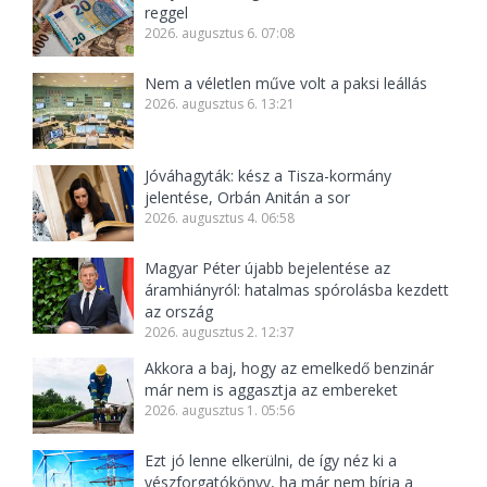
reggel
2026. augusztus 6. 07:08
Nem a véletlen műve volt a paksi leállás
2026. augusztus 6. 13:21
Jóváhagyták: kész a Tisza-kormány
jelentése, Orbán Anitán a sor
2026. augusztus 4. 06:58
Magyar Péter újabb bejelentése az
áramhiányról: hatalmas spórolásba kezdett
az ország
2026. augusztus 2. 12:37
Akkora a baj, hogy az emelkedő benzinár
már nem is aggasztja az embereket
2026. augusztus 1. 05:56
Ezt jó lenne elkerülni, de így néz ki a
vészforgatókönyv, ha már nem bírja a