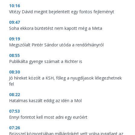
10:16
Vitézy Dávid megint bejelentett egy fontos fejleményt
09:47
Soha ekkora büntetést nem kapott még a Meta
09:19
Megszólalt Pintér Sándor utóda a rendőrhiányról
08:55
Publikálta gyenge számait a Richter is
08:30
Jó híreket közölt a KSH, főleg a nyugdíjasok lélegezhetnek
fel
08:22
Hatalmas kaszált eddig az idén a Mol
07:53
Ennyi forintot kell most adni egy euróért
07:26
Brüsszel központjában milliárdokért vett volna ingatlant az