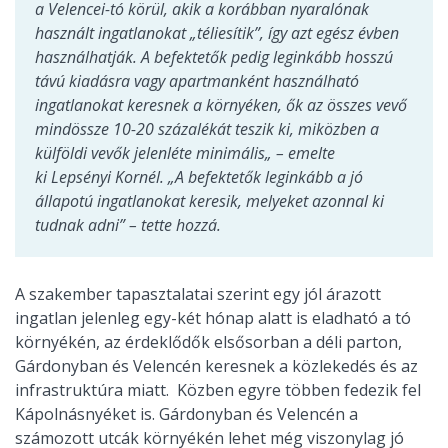
a Velencei-tó körül, akik a korábban nyaralónak
használt ingatlanokat „téliesítik”, így azt egész évben
használhatják. A befektetők pedig leginkább hosszú
távú kiadásra vagy apartmanként használható
ingatlanokat keresnek a környéken, ők az összes vevő
mindössze 10-20 százalékát teszik ki, miközben a
külföldi vevők jelenléte minimális„ – emelte
ki Lepsényi Kornél. „A befektetők leginkább a jó
állapotú ingatlanokat keresik, melyeket azonnal ki
tudnak adni” – tette hozzá.
A szakember tapasztalatai szerint egy jól árazott
ingatlan jelenleg egy-két hónap alatt is eladható a tó
környékén, az érdeklődők elsősorban a déli parton,
Gárdonyban és Velencén keresnek a közlekedés és az
infrastruktúra miatt. Közben egyre többen fedezik fel
Kápolnásnyéket is. Gárdonyban és Velencén a
számozott utcák környékén lehet még viszonylag jó