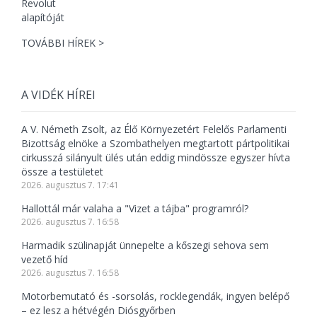
TOVÁBBI HÍREK >
A VIDÉK HÍREI
A V. Németh Zsolt, az Élő Környezetért Felelős Parlamenti
Bizottság elnöke a Szombathelyen megtartott pártpolitikai
cirkusszá silányult ülés után eddig mindössze egyszer hívta
össze a testületet
2026. augusztus 7. 17:41
Hallottál már valaha a "Vizet a tájba" programról?
2026. augusztus 7. 16:58
Harmadik szülinapját ünnepelte a kőszegi sehova sem
vezető híd
2026. augusztus 7. 16:58
Motorbemutató és -sorsolás, rocklegendák, ingyen belépő
– ez lesz a hétvégén Diósgyőrben