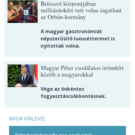
Brüsszel központjában
milliárdokért vett volna ingatlant
az Orbán-kormány
A magyar gasztronómiát
népszerűsítő luxuséttermet is
nyitottak volna.
Magyar Péter csodálatos örömhírt
közölt a magyarokkal
Vége az önkéntes
fogyasztáscsökkentésnek.
MFOR HÍRLEVÉL