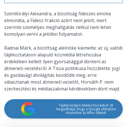
Szentkirályi Alexandra, a bizottság fideszes elnöke
elmondta, a Fidesz-frakció azért nem jelölt, mert
szerinte személyes meghallgatás nélkül nem lehet
komolyan venni a jelölési folyamatot.
Radnai Márk, a bizottság alelnöke kiemelte: az új, valódi
tájékoztatáson alapuló közmédia létrehozása
érdekében kellett ilyen gyorsasággal dönteni az
átmeneti vezetésről. A Tisza politikusa hozzátette: jogi
és gazdasági átvilágítás kezdődik meg, erre
választanak most átmeneti vezetőt, Horváth P. nem
szerkesztési és médiaszakmai kérdésekben dönt majd.
Tájékozódjon hiteles forrásból: itt
megadhatja, hogy a Google előnyben
részesítse az Mfor cikkeit!