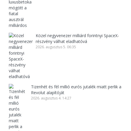
Közel negyvenezer milliárd forintnyi SpaceX-
részvény válhat eladhatóvá
2026. augusztus 5. 06:35
Tizenhét és fél millió eurós jutalék miatt perlik a
Revolut alapítóját
2026. augusztus 4. 14:27