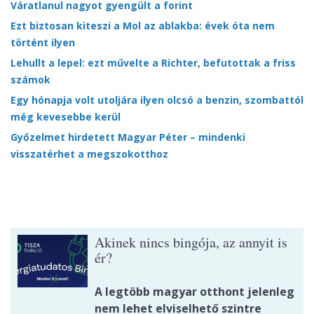
Váratlanul nagyot gyengült a forint
Ezt biztosan kiteszi a Mol az ablakba: évek óta nem
történt ilyen
Lehullt a lepel: ezt művelte a Richter, befutottak a friss
számok
Egy hónapja volt utoljára ilyen olcsó a benzin, szombattól
még kevesebbe kerül
Győzelmet hirdetett Magyar Péter – mindenki
visszatérhet a megszokotthoz
Akinek nincs bingója, az annyit is
ér?
A legtöbb magyar otthont jelenleg
nem lehet elviselhető szintre