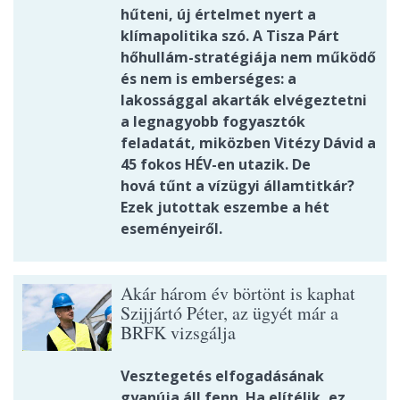
hűteni, új értelmet nyert a
klímapolitika szó. A Tisza Párt
hőhullám-stratégiája nem működő
és nem is emberséges: a
lakossággal akarták elvégeztetni
a legnagyobb fogyasztók
feladatát, miközben Vitézy Dávid a
45 fokos HÉV-en utazik. De
hová tűnt a vízügyi államtitkár?
Ezek jutottak eszembe a hét
eseményeiről.
Akár három év börtönt is kaphat
Szijjártó Péter, az ügyét már a
BRFK vizsgálja
Vesztegetés elfogadásának
gyanúja áll fenn. Ha elítélik, ez