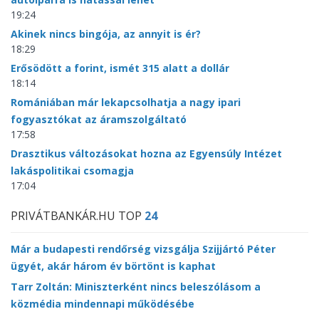
19:24
Akinek nincs bingója, az annyit is ér?
18:29
Erősödött a forint, ismét 315 alatt a dollár
18:14
Romániában már lekapcsolhatja a nagy ipari
fogyasztókat az áramszolgáltató
17:58
Drasztikus változásokat hozna az Egyensúly Intézet
lakáspolitikai csomagja
17:04
PRIVÁTBANKÁR.HU TOP
24
Már a budapesti rendőrség vizsgálja Szijjártó Péter
ügyét, akár három év börtönt is kaphat
Tarr Zoltán: Miniszterként nincs beleszólásom a
közmédia mindennapi működésébe