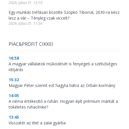
2026. július 31. 12:10
Egy munkás tréfásan közölte Szopkó Tiborral, 2030-ra kész
lesz a vár – Tényleg csak viccelt?
2026. július 31. 11:56
PIAC&PROFIT CIKKEI
16:58
A magyar vállalatok működését is fenyegeti a szélsőséges
időjárás
15:32
Magyar Péter szerint ezt hagyta hátra az Orbán-kormány
14:05
A néma értékesítő a ruhán: Hogyan épít prémium márkát a
tökéletes ruhacímke?
13:45
Visszatér az élet a zalai gyárba