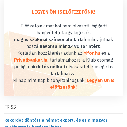
LEGYEN ÖN IS ELŐFIZETŐNK!
Előfizetőink máshol nem olvasott, higgadt
hangvételű, tárgyilagos és
magas szakmai színvonalú
tartalomhoz jutnak
hozzá
havonta már 1490 forintért
.
Korlátlan hozzáférést adunk az
Mfor.hu
és a
Privátbankár.hu
tartalmaihoz is, a Klub csomag
pedig a
hirdetés nélküli
olvasási lehetőséget is
tartalmazza.
Mi nap mint nap bizonyítani fogunk!
Legyen Ön is
előfizetőnk!
FRISS
Rekordot döntött a német export, és ez a magyar
autóiparra is hatással lehet