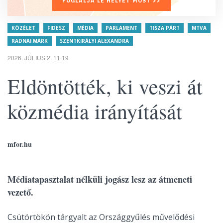
FOGLALJA LE HELYÉT MOST >>
KÖZÉLET
FIDESZ
MÉDIA
PARLAMENT
TISZA PÁRT
MTVA
RADNAI MÁRK
SZENTKIRÁLYI ALEXANDRA
2026. JÚLIUS 2. 11:19
Eldöntötték, ki veszi át
közmédia irányítását
mfor.hu
Médiatapasztalat nélküli jogász lesz az átmeneti
vezető.
Csütörtökön tárgyalt az Országgyűlés művelődési