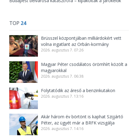
Budapest belvárosa katasztrófa – kipakoltak a járókelők
TOP
24
Brüsszel központjában milliárdokért vett
volna ingatlant az Orbán-kormány
2026. augusztus 7. 07:26
Magyar Péter csodálatos örömhírt közölt a
magyarokkal
2026. augusztus 7. 06:38
Folytatódik az áreső a benzinkutakon
2026. augusztus 7. 13:16
Akár három év börtönt is kaphat Szijjártó
Péter, az ügyét már a BRFK vizsgálja
2026. augusztus 7. 14:16