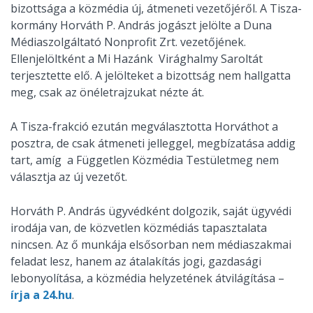
bizottsága a közmédia új, átmeneti vezetőjéről. A Tisza-
kormány Horváth P. András jogászt jelölte a Duna
Médiaszolgáltató Nonprofit Zrt. vezetőjének.
Ellenjelöltként a Mi Hazánk Virághalmy Saroltát
terjesztette elő. A jelölteket a bizottság nem hallgatta
meg, csak az önéletrajzukat nézte át.
A Tisza-frakció ezután megválasztotta Horváthot a
posztra, de csak átmeneti jelleggel, megbízatása addig
tart, amíg
a Független Közmédia Testület
meg nem
választja az új vezetőt.
Horváth P. András ügyvédként dolgozik, saját ügyvédi
irodája van, de közvetlen közmédiás tapasztalata
nincsen. Az ő munkája elsősorban nem médiaszakmai
feladat lesz, hanem az átalakítás jogi, gazdasági
lebonyolítása, a közmédia helyzetének átvilágítása –
írja a 24.hu
.