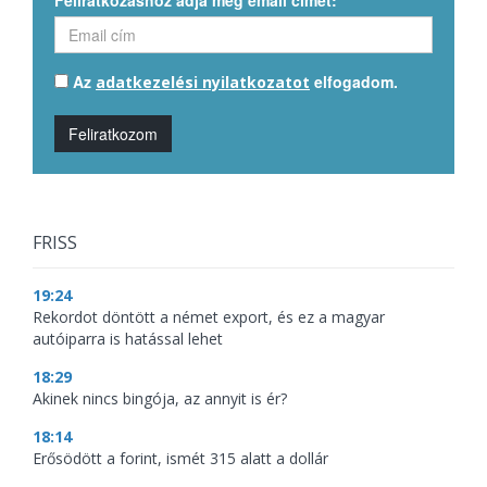
Feliratkozáshoz adja meg email címét:
Az
elfogadom.
adatkezelési nyilatkozatot
Feliratkozom
FRISS
19:24
Rekordot döntött a német export, és ez a magyar
autóiparra is hatással lehet
18:29
Akinek nincs bingója, az annyit is ér?
18:14
Erősödött a forint, ismét 315 alatt a dollár