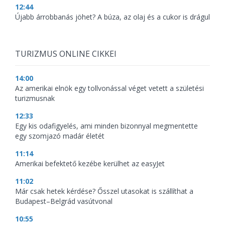
12:44
Újabb árrobbanás jöhet? A búza, az olaj és a cukor is drágul
TURIZMUS ONLINE CIKKEI
14:00
Az amerikai elnök egy tollvonással véget vetett a születési
turizmusnak
12:33
Egy kis odafigyelés, ami minden bizonnyal megmentette
egy szomjazó madár életét
11:14
Amerikai befektető kezébe kerülhet az easyJet
11:02
Már csak hetek kérdése? Ősszel utasokat is szállíthat a
Budapest–Belgrád vasútvonal
10:55