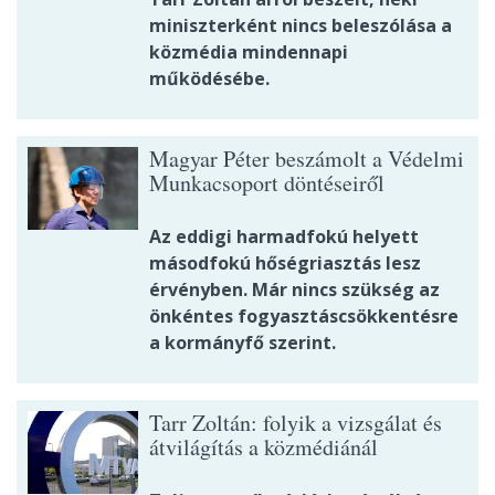
miniszterként nincs beleszólása a
közmédia mindennapi
működésébe.
Magyar Péter beszámolt a Védelmi
Munkacsoport döntéseiről
Az eddigi harmadfokú helyett
másodfokú hőségriasztás lesz
érvényben. Már nincs szükség az
önkéntes fogyasztáscsökkentésre
a kormányfő szerint.
Tarr Zoltán: folyik a vizsgálat és
átvilágítás a közmédiánál