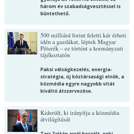
három év szabadságvesztéssel is
büntethető.
500 milliárd forint feletti kár érheti
idén a gazdákat, léptek Magyar
Péterék – ez történt a kormányzati
tájékoztatón
Paksi válságkezelés, energia-
stratégia, új köztársasági elnök, a
közmédia egyre nagyobb vitát
kiváltó átszervezése.
Kiderült, ki irányítja a közmédia
átvilágítását
Tarr Zoltán arról beszélt, neki