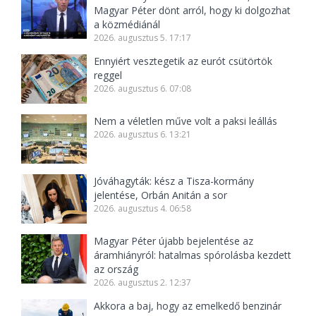
Magyar Péter dönt arról, hogy ki dolgozhat
a közmédiánál
2026. augusztus 5. 17:17
Ennyiért vesztegetik az eurót csütörtök
reggel
2026. augusztus 6. 07:08
Nem a véletlen műve volt a paksi leállás
2026. augusztus 6. 13:21
Jóváhagyták: kész a Tisza-kormány
jelentése, Orbán Anitán a sor
2026. augusztus 4. 06:58
Magyar Péter újabb bejelentése az
áramhiányról: hatalmas spórolásba kezdett
az ország
2026. augusztus 2. 12:37
Akkora a baj, hogy az emelkedő benzinár