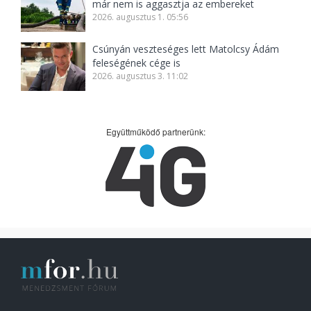
már nem is aggasztja az embereket
2026. augusztus 1. 05:56
Csúnyán veszteséges lett Matolcsy Ádám
feleségének cége is
2026. augusztus 3. 11:02
Együttműködő partnerünk: