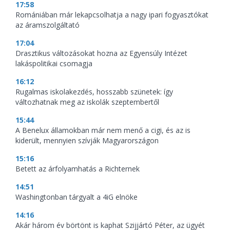
17:58
Romániában már lekapcsolhatja a nagy ipari fogyasztókat
az áramszolgáltató
17:04
Drasztikus változásokat hozna az Egyensúly Intézet
lakáspolitikai csomagja
16:12
Rugalmas iskolakezdés, hosszabb szünetek: így
változhatnak meg az iskolák szeptembertől
15:44
A Benelux államokban már nem menő a cigi, és az is
kiderült, mennyien szívják Magyarországon
15:16
Betett az árfolyamhatás a Richternek
14:51
Washingtonban tárgyalt a 4iG elnöke
14:16
Akár három év börtönt is kaphat Szijjártó Péter, az ügyét