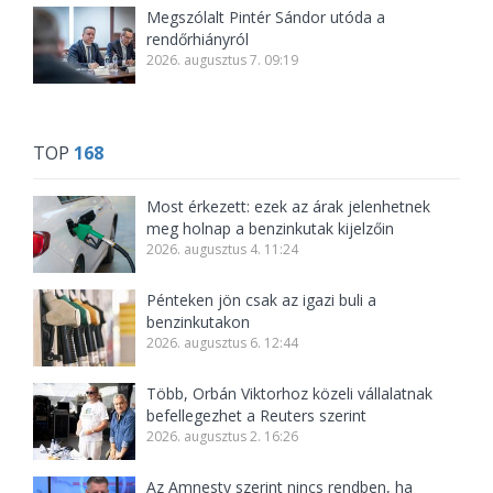
Megszólalt Pintér Sándor utóda a
rendőrhiányról
2026. augusztus 7. 09:19
TOP
168
Most érkezett: ezek az árak jelenhetnek
meg holnap a benzinkutak kijelzőin
2026. augusztus 4. 11:24
Pénteken jön csak az igazi buli a
benzinkutakon
2026. augusztus 6. 12:44
Több, Orbán Viktorhoz közeli vállalatnak
befellegezhet a Reuters szerint
2026. augusztus 2. 16:26
Az Amnesty szerint nincs rendben, ha