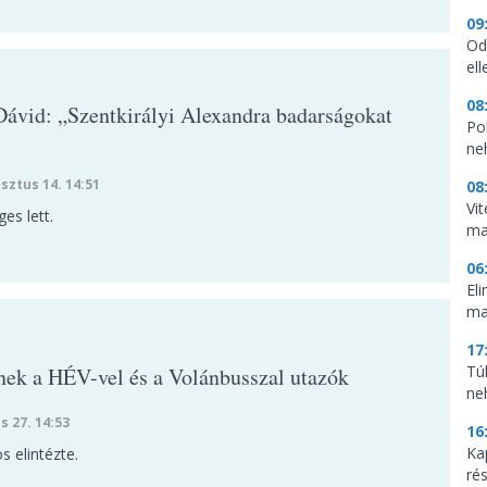
09
Od
ell
08
Dávid: „Szentkirályi Alexandra badarságokat
Pol
ne
sztus 14. 14:51
08
Vi
ges lett.
ma
06
El
ma
17
Tú
nek a HÉV-vel és a Volánbusszal utazók
ne
s 27. 14:53
16
Ka
s elintézte.
ré