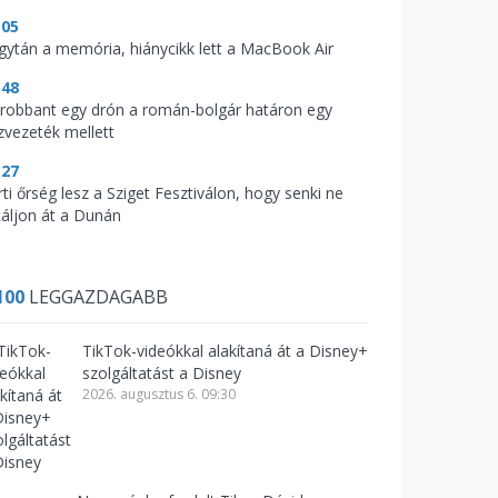
:05
gytán a memória, hiánycikk lett a MacBook Air
:48
lrobbant egy drón a román-bolgár határon egy
zvezeték mellett
:27
ti őrség lesz a Sziget Fesztiválon, hogy senki ne
táljon át a Dunán
100
LEGGAZDAGABB
TikTok-videókkal alakítaná át a Disney+
szolgáltatást a Disney
2026. augusztus 6. 09:30