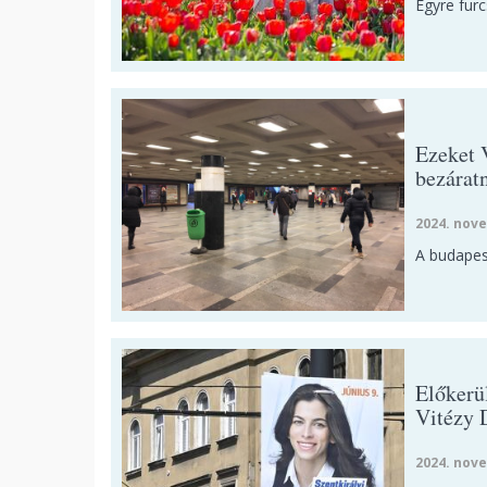
Egyre furc
Ezeket 
bezárat
2024. nove
A budapest
Előkerül
Vitézy 
2024. nove