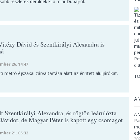
sább részletek derülnek ki a mini-Dubajról.
Vitézy Dávid és Szentkirályi Alexandra is
ná
mber 26. 14:47
i metró éjszakai zárva tartása alatt az érintett aluljárókat.
TO
A 
t Szentkirályi Alexandra, és rögtön leárulózta
A 
Dávidot, de Magyar Péter is kapott egy csomagot
Pa
meg
ed
mber 21. 06:32
202