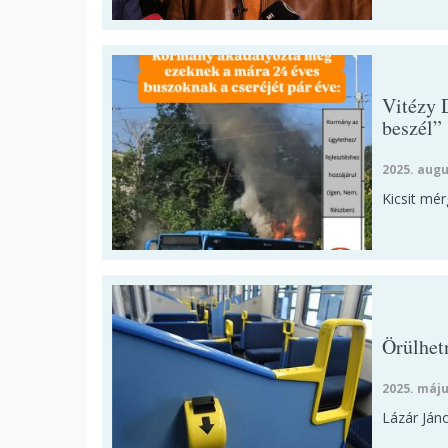
Vitézy 
beszél”
2025. augu
Kicsit mér
Örülhet
2025. máju
Lázár Jáno