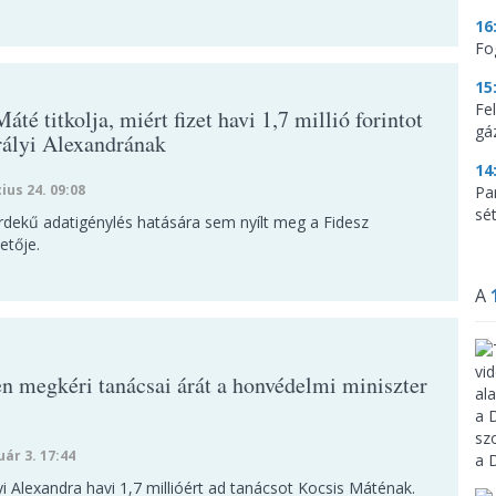
16
Fo
15
Fe
áté titkolja, miért fizet havi 1,7 millió forintot
gá
rályi Alexandrának
14
ius 24. 09:08
Par
sé
dekű adatigénylés hatására sem nyílt meg a Fidesz
etője.
A
n megkéri tanácsai árát a honvédelmi miniszter
uár 3. 17:44
yi Alexandra havi 1,7 millióért ad tanácsot Kocsis Máténak.