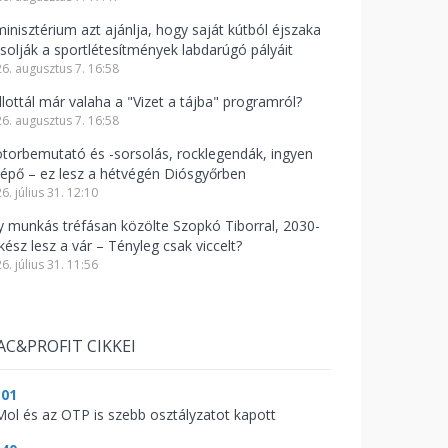
minisztérium azt ajánlja, hogy saját kútból éjszaka
csolják a sportlétesítmények labdarúgó pályáit
6. augusztus 7. 16:58
llottál már valaha a "Vizet a tájba" programról?
6. augusztus 7. 16:58
torbemutató és -sorsolás, rocklegendák, ingyen
lépő – ez lesz a hétvégén Diósgyőrben
6. július 31. 12:10
y munkás tréfásan közölte Szopkó Tiborral, 2030-
kész lesz a vár – Tényleg csak viccelt?
6. július 31. 11:56
AC&PROFIT CIKKEI
:01
Mol és az OTP is szebb osztályzatot kapott