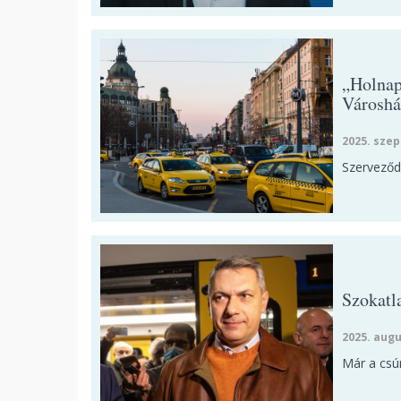
„Holnap
Városhá
2025. szep
Szerveződi
Szokatl
2025. augu
Már a csú