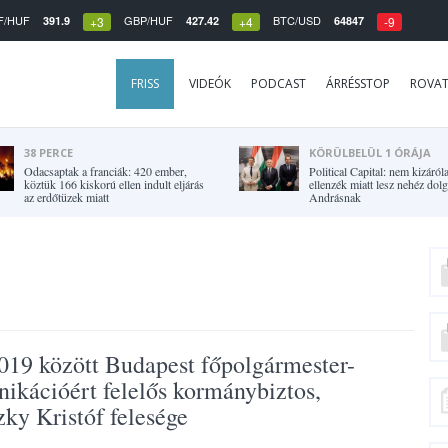
F/HUF
GBP/HUF
BTC/USD
391.9
427.42
64847
+3
+4
-9
FRISS
VIDEÓK
PODCAST
ÁRRÉSSTOP
ROVA
38 PERCE
KÖRÜLBELÜL 1 ÓRÁJA
Odacsaptak a franciák: 420 ember,
Political Capital: nem kizáról
köztük 166 kiskorú ellen indult eljárás
ellenzék miatt lesz nehéz dol
az erdőtüzek miatt
Andrásnak
2019 között Budapest főpolgármester-
nikációért felelős kormánybiztos,
ky Kristóf felesége