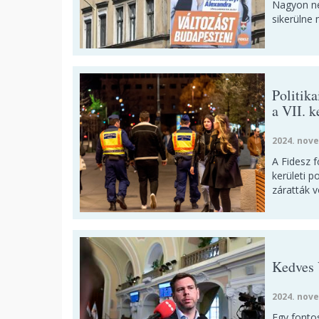
Nagyon ne
sikerülne
Politika
a VII. k
2024. nove
A Fidesz f
kerületi p
záratták v
Kedves 
2024. nove
Egy fonto