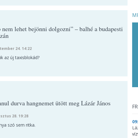
MF
 nem lehet bejönni dolgozni” – balhé a budapesti
zán
tember 24. 14:22
k az új taxisblokád?
anul durva hangnemet ütött meg Lázár János
FR
sztus 28. 19:28
09
nya szó sem ritka.
Lá
ví