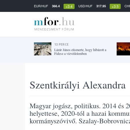
EUR/HUF
USD/HUF
CH
366.4
317.95
+3.4
+3.5
13 PERCE
Lázár János elismerte, hogy hibázott a
Fidesz a vízvédelemben
Szentkirályi Alexandra
Magyar jogász, politikus. 2014 és 
helyettese, 2020-tól a hazai kommu
kormányszóvivő. Szalay-Bobrovnicz