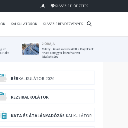
KLASSZIS ELŐFIZETÉS
TOK
KALKULÁTOROK
KLASSZIS RENDEZVÉNYEK
2 ÓRÁJA
ag az
Vitézy Dávid szembesített a tényekkel:
ga Baka
óriási a magyar közúthálózat
leterheltsége
BÉR
KALKULÁTOR 2026
REZSIKALKULÁTOR
KATA ÉS ÁTALÁNYADÓZÁS
KALKULÁTOR