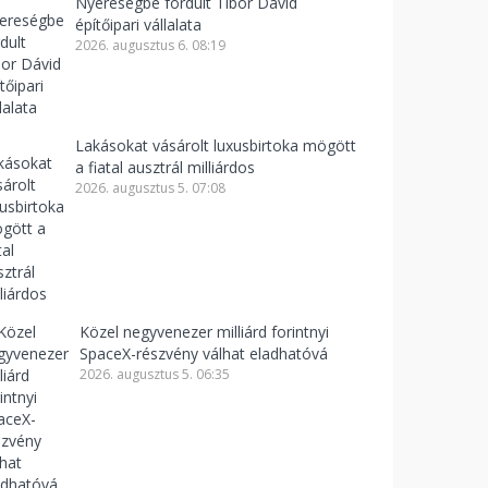
Nyereségbe fordult Tibor Dávid
építőipari vállalata
2026. augusztus 6. 08:19
Lakásokat vásárolt luxusbirtoka mögött
a fiatal ausztrál milliárdos
2026. augusztus 5. 07:08
Közel negyvenezer milliárd forintnyi
SpaceX-részvény válhat eladhatóvá
2026. augusztus 5. 06:35