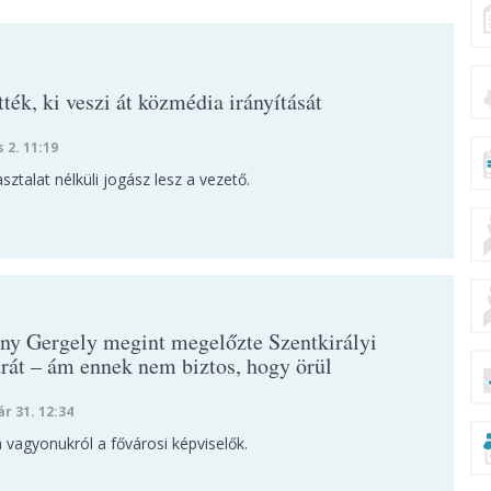
ték, ki veszi át közmédia irányítását
s 2. 11:19
ztalat nélküli jogász lesz a vezető.
ny Gergely megint megelőzte Szentkirályi
rát – ám ennek nem biztos, hogy örül
ár 31. 12:34
a vagyonukról a fővárosi képviselők.