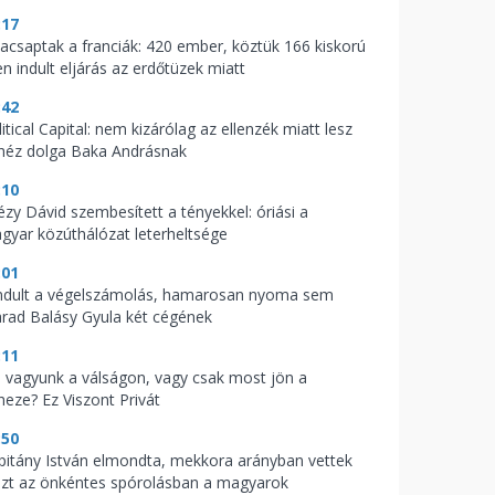
:17
acsaptak a franciák: 420 ember, köztük 166 kiskorú
en indult eljárás az erdőtüzek miatt
:42
itical Capital: nem kizárólag az ellenzék miatt lesz
héz dolga Baka Andrásnak
:10
tézy Dávid szembesített a tényekkel: óriási a
gyar közúthálózat leterheltsége
:01
indult a végelszámolás, hamarosan nyoma sem
rad Balásy Gyula két cégének
:11
l vagyunk a válságon, vagy csak most jön a
heze? Ez Viszont Privát
:50
pitány István elmondta, mekkora arányban vettek
szt az önkéntes spórolásban a magyarok