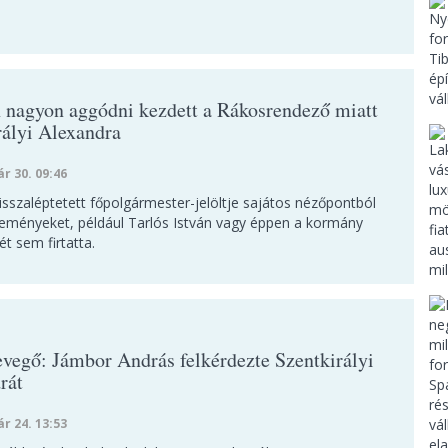
n nagyon aggódni kezdett a Rákosrendező miatt
rályi Alexandra
ár 30. 09:46
isszaléptetett főpolgármester-jelöltje sajátos nézőpontból
seményeket, például Tarlós István vagy éppen a kormány
ét sem firtatta.
levegő: Jámbor András felkérdezte Szentkirályi
rát
ár 24. 13:53