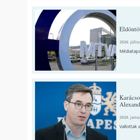
Eldöntöt
2026. júliu
Médiatapas
Karácso
Alexand
2026. janu
Vallottak 