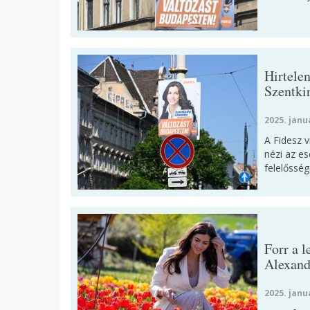
Hirtele
Szentki
2025. janu
A Fidesz v
nézi az e
felelősség
Forr a 
Alexand
2025. janu