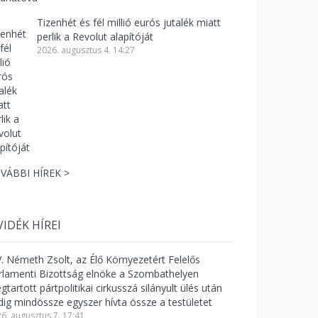
Tizenhét és fél millió eurós jutalék miatt
perlik a Revolut alapítóját
2026. augusztus 4. 14:27
VÁBBI HÍREK >
VIDÉK HÍREI
V. Németh Zsolt, az Élő Környezetért Felelős
rlamenti Bizottság elnöke a Szombathelyen
tartott pártpolitikai cirkusszá silányult ülés után
dig mindössze egyszer hívta össze a testületet
6. augusztus 7. 17:41