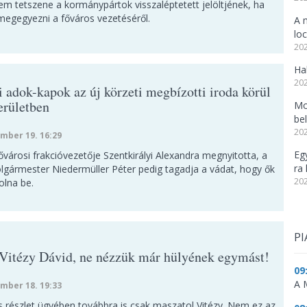
m tetszene a kormánypártok visszaléptetett jelöltjének, ha
 megegyezni a főváros vezetéséről.
A 
lo
202
Ha
202
i adok-kapok az új körzeti megbízotti iroda körül
erületben
Mo
be
202
mber 19. 16:29
Eg
ővárosi frakcióvezetője Szentkirályi Alexandra megnyitotta, a
ra 
olgármester Niedermüller Péter pedig tagadja a vádat, hogy ők
202
olna be.
PI
Vitézy Dávid, ne nézzük már hülyének egymást!
09
A 
mber 18. 19:33
s részlet ügyében továbbra is csak maszatol Vitézy. Nem ez az