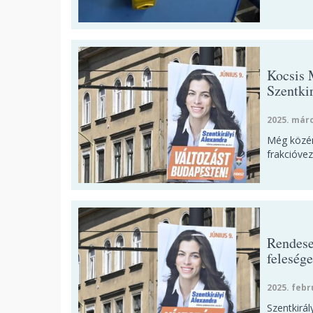
Kocsis M
Szentki
2025. márc
Még közér
frakcióvez
Rendese
felesége
2025. febr
Szentkirál