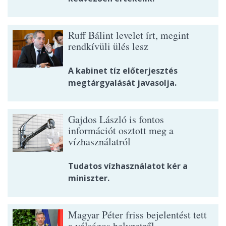
Ruff Bálint levelet írt, megint
rendkívüli ülés lesz
A kabinet tíz előterjesztés
megtárgyalását javasolja.
Gajdos László is fontos
információt osztott meg a
vízhasználatról
Tudatos vízhasználatot kér a
miniszter.
Magyar Péter friss bejelentést tett
a válságos helyzetről