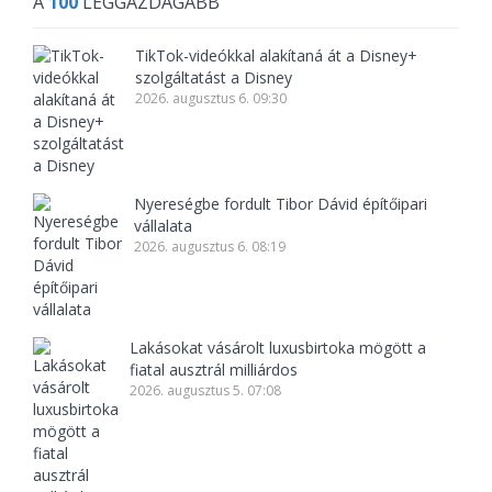
A
100
LEGGAZDAGABB
TikTok-videókkal alakítaná át a Disney+
szolgáltatást a Disney
2026. augusztus 6. 09:30
Nyereségbe fordult Tibor Dávid építőipari
vállalata
2026. augusztus 6. 08:19
Lakásokat vásárolt luxusbirtoka mögött a
fiatal ausztrál milliárdos
2026. augusztus 5. 07:08