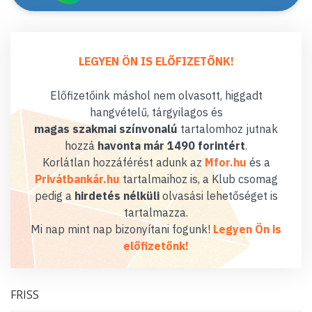
LEGYEN ÖN IS ELŐFIZETŐNK!
Előfizetőink máshol nem olvasott, higgadt
hangvételű, tárgyilagos és
magas szakmai színvonalú
tartalomhoz jutnak
hozzá
havonta már 1490 forintért
.
Korlátlan hozzáférést adunk az
Mfor.hu
és a
Privátbankár.hu
tartalmaihoz is, a Klub csomag
pedig a
hirdetés nélküli
olvasási lehetőséget is
tartalmazza.
Mi nap mint nap bizonyítani fogunk!
Legyen Ön is
előfizetőnk!
FRISS