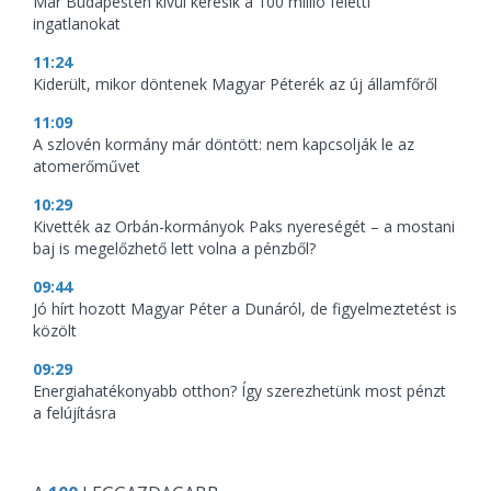
Már Budapesten kívül keresik a 100 millió feletti
ingatlanokat
11:24
Kiderült, mikor döntenek Magyar Péterék az új államfőről
11:09
A szlovén kormány már döntött: nem kapcsolják le az
atomerőművet
10:29
Kivették az Orbán-kormányok Paks nyereségét – a mostani
baj is megelőzhető lett volna a pénzből?
09:44
Jó hírt hozott Magyar Péter a Dunáról, de figyelmeztetést is
közölt
09:29
Energiahatékonyabb otthon? Így szerezhetünk most pénzt
a felújításra