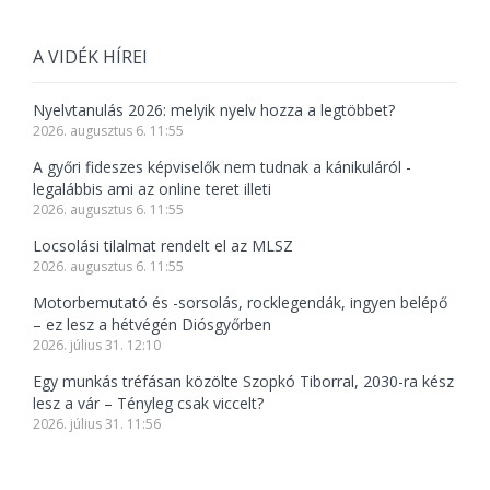
A VIDÉK HÍREI
Nyelvtanulás 2026: melyik nyelv hozza a legtöbbet?
2026. augusztus 6. 11:55
A győri fideszes képviselők nem tudnak a kánikuláról -
legalábbis ami az online teret illeti
2026. augusztus 6. 11:55
Locsolási tilalmat rendelt el az MLSZ
2026. augusztus 6. 11:55
Motorbemutató és -sorsolás, rocklegendák, ingyen belépő
– ez lesz a hétvégén Diósgyőrben
2026. július 31. 12:10
Egy munkás tréfásan közölte Szopkó Tiborral, 2030-ra kész
lesz a vár – Tényleg csak viccelt?
2026. július 31. 11:56