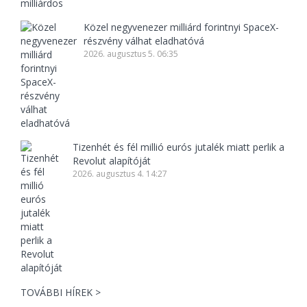
Közel negyvenezer milliárd forintnyi SpaceX-
részvény válhat eladhatóvá
2026. augusztus 5. 06:35
Tizenhét és fél millió eurós jutalék miatt perlik a
Revolut alapítóját
2026. augusztus 4. 14:27
TOVÁBBI HÍREK >