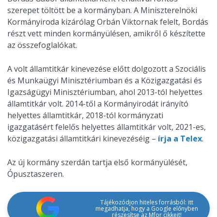
szerepet töltött be a kormányban. A Miniszterelnöki
Kormányiroda kizárólag Orbán Viktornak felelt, Bordás
részt vett minden kormányülésen, amikről ő készítette
az összefoglalókat.
A volt államtitkár kinevezése előtt dolgozott a Szociális
és Munkaügyi Minisztériumban és a Közigazgatási és
Igazságügyi Minisztériumban, ahol 2013-tól helyettes
államtitkár volt. 2014-től a Kormányirodát irányító
helyettes államtitkár, 2018-tól kormányzati
igazgatásért felelős helyettes államtitkár volt, 2021-es,
közigazgatási államtitkári kinevezéséig –
írja a Telex
.
Az új kormány szerdán tartja első kormányülését,
Ópusztaszeren.
Tájékozódjon hiteles forrásból: itt
megadhatja, hogy a Google előnyben
részesítse az Mfor cikkeit!