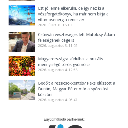
Ezt jó lenne elkerülni, de így néz ki a
vészforgatókönyv, ha már nem bírja a
villamosenergia-rendszer
2026. július 31. 16:10
Csúnyán veszteséges lett Matolcsy Ádám
feleségének cége is
2026. augusztus 3. 11:02
Magyarországra zúdulhat a brutális
mennyiségű török gyümölcs
2026. augusztus 4. 12:58
Bedőlt a rezsicsökkentés? Paks elúszott a
Dunán, Magyar Péter már a spórolást
köszöni
2026. augusztus 4. 05:47
Együttműködő partnerünk: