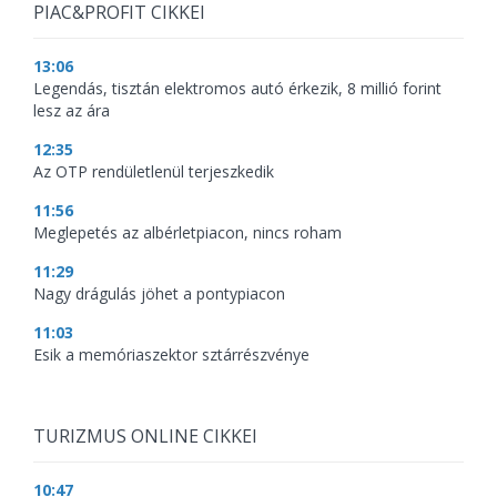
PIAC&PROFIT CIKKEI
13:06
Legendás, tisztán elektromos autó érkezik, 8 millió forint
lesz az ára
12:35
Az OTP rendületlenül terjeszkedik
11:56
Meglepetés az albérletpiacon, nincs roham
11:29
Nagy drágulás jöhet a pontypiacon
11:03
Esik a memóriaszektor sztárrészvénye
TURIZMUS ONLINE CIKKEI
10:47