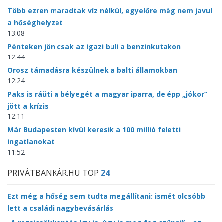
Több ezren maradtak víz nélkül, egyelőre még nem javul
a hőséghelyzet
13:08
Pénteken jön csak az igazi buli a benzinkutakon
12:44
Orosz támadásra készülnek a balti államokban
12:24
Paks is ráüti a bélyegét a magyar iparra, de épp „jókor”
jött a krízis
12:11
Már Budapesten kívül keresik a 100 millió feletti
ingatlanokat
11:52
PRIVÁTBANKÁR.HU TOP
24
Ezt még a hőség sem tudta megállítani: ismét olcsóbb
lett a családi nagybevásárlás