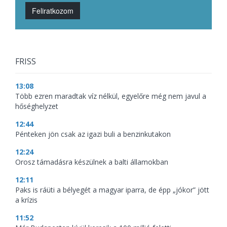
Feliratkozom
FRISS
13:08
Több ezren maradtak víz nélkül, egyelőre még nem javul a
hőséghelyzet
12:44
Pénteken jön csak az igazi buli a benzinkutakon
12:24
Orosz támadásra készülnek a balti államokban
12:11
Paks is ráüti a bélyegét a magyar iparra, de épp „jókor” jött
a krízis
11:52