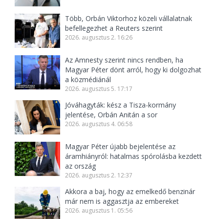
Több, Orbán Viktorhoz közeli vállalatnak
befellegezhet a Reuters szerint
2026. augusztus 2. 16:26
Az Amnesty szerint nincs rendben, ha
Magyar Péter dönt arról, hogy ki dolgozhat
a közmédiánál
2026. augusztus 5. 17:17
Jóváhagyták: kész a Tisza-kormány
jelentése, Orbán Anitán a sor
2026. augusztus 4. 06:58
Magyar Péter újabb bejelentése az
áramhiányról: hatalmas spórolásba kezdett
az ország
2026. augusztus 2. 12:37
Akkora a baj, hogy az emelkedő benzinár
már nem is aggasztja az embereket
2026. augusztus 1. 05:56