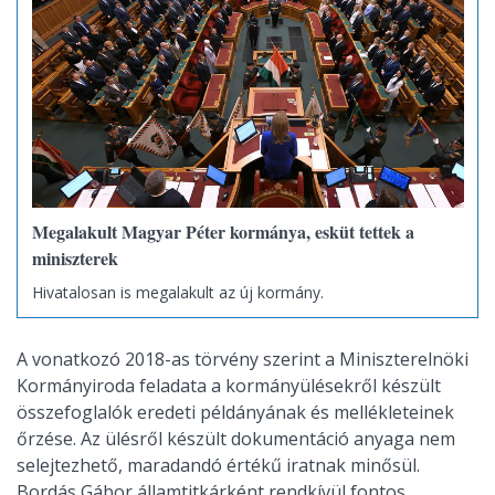
Megalakult Magyar Péter kormánya, esküt tettek a
miniszterek
Hivatalosan is megalakult az új kormány.
A vonatkozó 2018-as törvény szerint a Miniszterelnöki
Kormányiroda feladata a kormányülésekről készült
összefoglalók eredeti példányának és mellékleteinek
őrzése. Az ülésről készült dokumentáció anyaga nem
selejtezhető, maradandó értékű iratnak minősül.
Bordás Gábor államtitkárként rendkívül fontos