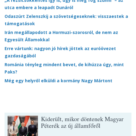
„A rezsicsökkentés így is, úgy is meg fog szűnni” – az
utca embere a leapadt Dunáról
Odaszúrt Zelenszkij a szövetségeseknek: visszaestek a
támogatások
Irán megállapodott a Hormuzi-szorosról, de nem az
Egyesült Államokkal
Erre vártunk: nagyon jó hírek jöttek az euróövezet
gazdaságából
Románia tényleg mindent bevet, de kihúzza úgy, mint
Paks?
Még egy helyről elküldi a kormány Nagy Mártont
Kiderült, mikor döntenek Magyar
Péterék az új államfőről