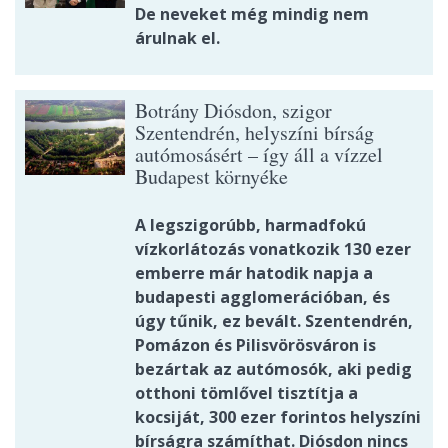
De neveket még mindig nem
árulnak el.
Botrány Diósdon, szigor
Szentendrén, helyszíni bírság
autómosásért – így áll a vízzel
Budapest környéke
A legszigorúbb, harmadfokú
vízkorlátozás vonatkozik 130 ezer
emberre már hatodik napja a
budapesti agglomerációban, és
úgy tűnik, ez bevált. Szentendrén,
Pomázon és Pilisvörösváron is
bezártak az autómosók, aki pedig
otthoni tömlővel tisztítja a
kocsiját, 300 ezer forintos helyszíni
bírságra számíthat. Diósdon nincs