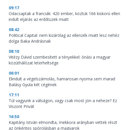
09:17
Odacsaptak a franciák: 420 ember, köztük 166 kiskorú ellen
indult eljárás az erdőtüzek miatt
08:42
Political Capital: nem kizárólag az ellenzék miatt lesz nehéz
dolga Baka Andrásnak
08:10
Vitézy Dávid szembesített a tényekkel: óriási a magyar
közúthálózat leterheltsége
06:01
Elindult a végelszámolás, hamarosan nyoma sem marad
Balásy Gyula két cégének
17:11
Túl vagyunk a válságon, vagy csak most jön a neheze? Ez
Viszont Privát
16:50
Kapitány István elmondta, mekkora arányban vettek részt
az önkéntes spórolásban a magyarok