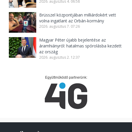
2026. augusztus 4. 06:58
Brüsszel központjában milliárdokért vett
volna ingatlant az Orbán-kormány
2026. augusztus 7. 07:26
Magyar Péter újabb bejelentése az
áramhiányról: hatalmas spórolásba kezdett
az ország
2026. augusztus 2. 12:37
Együttműködő partnerünk: