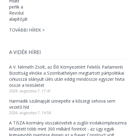
TOVÁBBI HÍREK >
A VIDÉK HÍREI
A V. Németh Zsolt, az Élő Környezetért Felelős Parlamenti
Bizottság elnöke a Szombathelyen megtartott pártpolitikai
cirkusszá silányult ülés után eddig mindössze egyszer hívta
össze a testületet
2026. augusztus 7. 17:41
Harmadik szülinapját ünnepelte a kőszegi sehova sem
vezető híd
2026. augusztus 7. 16:58
A TISZA-kormány visszaköveteli a zuglói irodakomplexumra
kifizetett több mint 300 milliárd forintot - az ügy egyik
legnagyobb nyertese éppen az a Bayer Construct volt,