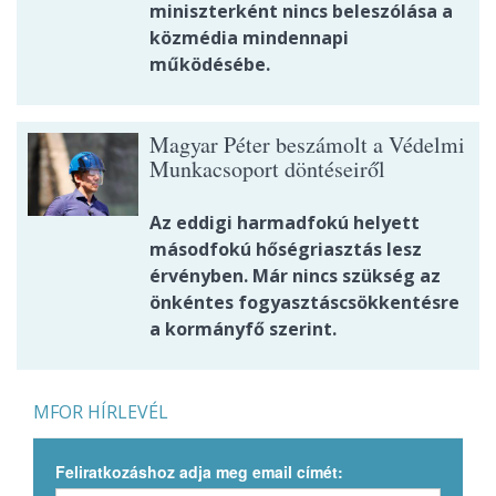
miniszterként nincs beleszólása a
közmédia mindennapi
működésébe.
Magyar Péter beszámolt a Védelmi
Munkacsoport döntéseiről
Az eddigi harmadfokú helyett
másodfokú hőségriasztás lesz
érvényben. Már nincs szükség az
önkéntes fogyasztáscsökkentésre
a kormányfő szerint.
MFOR HÍRLEVÉL
Feliratkozáshoz adja meg email címét: