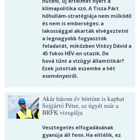
hűteni, új értelmet nyert a
klímapolitika szó. A Tisza Párt
hőhullám-stratégiája nem működő
és nem is emberséges: a
lakossággal akarták elvégeztetni
a legnagyobb fogyasztók
feladatát, miközben Vitézy Dávid a
45 fokos HÉV-en utazik. De
hová tűnt a vízügyi államtitkár?
Ezek jutottak eszembe a hét
eseményeiről.
Akár három év börtönt is kaphat
Szijjártó Péter, az ügyét már a
BRFK vizsgálja
Vesztegetés elfogadásának
gyanúja áll fenn. Ha elítélik, ez