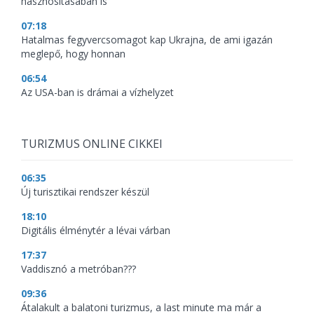
hasznosításában is
07:18
Hatalmas fegyvercsomagot kap Ukrajna, de ami igazán
meglepő, hogy honnan
06:54
Az USA-ban is drámai a vízhelyzet
TURIZMUS ONLINE CIKKEI
06:35
Új turisztikai rendszer készül
18:10
Digitális élménytér a lévai várban
17:37
Vaddisznó a metróban???
09:36
Átalakult a balatoni turizmus, a last minute ma már a