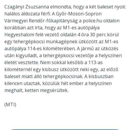
Czagányi Zsuzsanna elmondta, hogy a két baleset nyolc
halálos áldozata férfi. A Győr-Moson-Sopron
Vármegyei Rendőr-főkapitányság a police.hu oldalon
korábban azt írta, hogy az M1-es autópálya
Hegyeshalom felé vezető oldalán 4 óra 30 perc körül
egy tehergépkocsi munkagépnek ütközött az M1-es
autópálya 114-es kilométerében. A jármű az ütközés
után kigyulladt, a tehergépkocsi vezetője a helyszínen
életét vesztette. Nem sokkal később a 113-as
kilométernél egy kisbusz ütközött neki egy, az előző
baleset miatt álló tehergépkocsinak. A kisbuszban
kilencen utaztak, közülük hét ember a helyszínen
meghalt, ketten megsérültek.
(MTI)