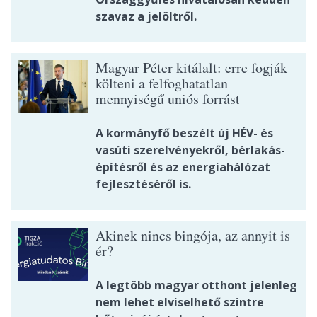
szavaz a jelöltről.
Magyar Péter kitálalt: erre fogják
költeni a felfoghatatlan
mennyiségű uniós forrást
A kormányfő beszélt új HÉV- és
vasúti szerelvényekről, bérlakás-
építésről és az energiahálózat
fejlesztéséről is.
Akinek nincs bingója, az annyit is
ér?
A legtöbb magyar otthont jelenleg
nem lehet elviselhető szintre