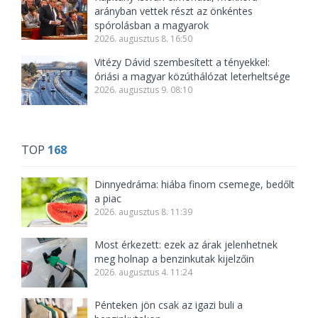
arányban vettek részt az önkéntes
spórolásban a magyarok
2026. augusztus 8. 16:50
Vitézy Dávid szembesített a tényekkel:
óriási a magyar közúthálózat leterheltsége
2026. augusztus 9. 08:10
TOP
168
Dinnyedráma: hiába finom csemege, bedőlt
a piac
2026. augusztus 8. 11:39
Most érkezett: ezek az árak jelenhetnek
meg holnap a benzinkutak kijelzőin
2026. augusztus 4. 11:24
Pénteken jön csak az igazi buli a