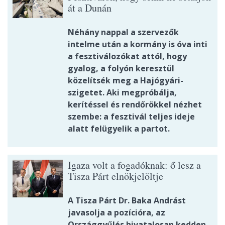
át a Dunán
Néhány nappal a szervezők
intelme után a kormány is óva inti
a fesztiválozókat attól, hogy
gyalog, a folyón keresztül
közelítsék meg a Hajógyári-
szigetet. Aki megpróbálja,
kerítéssel és rendőrökkel nézhet
szembe: a fesztivál teljes ideje
alatt felügyelik a partot.
Igaza volt a fogadóknak: ő lesz a
Tisza Párt elnökjelöltje
A Tisza Párt Dr. Baka Andrást
javasolja a pozícióra, az
Országgyűlés hivatalosan kedden