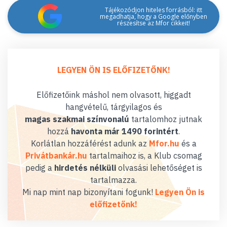
Tájékozódjon hiteles forrásból: itt
megadhatja, hogy a Google előnyben
részesítse az Mfor cikkeit!
LEGYEN ÖN IS ELŐFIZETŐNK!
Előfizetőink máshol nem olvasott, higgadt
hangvételű, tárgyilagos és
magas szakmai színvonalú
tartalomhoz jutnak
hozzá
havonta már 1490 forintért
.
Korlátlan hozzáférést adunk az
Mfor.hu
és a
Privátbankár.hu
tartalmaihoz is, a Klub csomag
pedig a
hirdetés nélküli
olvasási lehetőséget is
tartalmazza.
Mi nap mint nap bizonyítani fogunk!
Legyen Ön is
előfizetőnk!