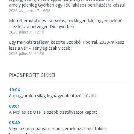
amely jelenleg Győrben egy 150 lakásos beruházásra készül
2026. augusztus 7. 16:58
Motorbemutató és -sorsolás, rocklegendák, ingyen belépő
– ez lesz a hétvégén Diósgyőrben
2026. július 31. 12:10
Egy munkás tréfásan közölte Szopkó Tiborral, 2030-ra kész
lesz a vár – Tényleg csak viccelt?
2026. július 31. 11:56
PIAC&PROFIT CIKKEI
10:04
A magyarok a világ legnagyobb utazói között
09:01
A Mol és az OTP is szebb osztályzatot kapott
08:40
Vége az urambátyám-rendszernek az állami földek