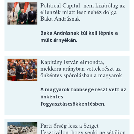
Political Capital: nem kizárólag az
ellenzék miatt lesz nehéz dolga
Baka Andrásnak
Baka Andrásnak túl kell lépnie a
múlt árnyékán.
Kapitány István elmondta,
mekkora arányban vettek részt az
önkéntes spórolásban a magyarok
A magyarok többsége részt vett az
önkéntes
fogyasztáscsökkentésben.
Parti őrség lesz a Sziget
Fesztiválon, hogy senki ne sétáljon