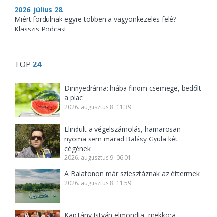
2026. július 28.
Miért fordulnak egyre többen a vagyonkezelés felé?
Klasszis Podcast
TOP
24
Dinnyedráma: hiába finom csemege, bedőlt
a piac
2026. augusztus 8. 11:39
Elindult a végelszámolás, hamarosan
nyoma sem marad Balásy Gyula két
cégének
2026. augusztus 9. 06:01
A Balatonon már sziesztáznak az éttermek
2026. augusztus 8. 11:59
Kapitány István elmondta, mekkora