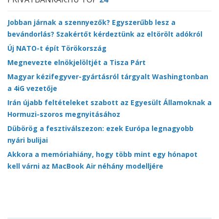
Jobban járnak a szennyezők? Egyszerűbb lesz a
bevándorlás? Szakértőt kérdeztünk az eltörölt adókról
Új NATO-t épít Törökország
Megnevezte elnökjelöltjét a Tisza Párt
Magyar kézifegyver-gyártásról tárgyalt Washingtonban
a 4iG vezetője
Irán újabb feltételeket szabott az Egyesült Államoknak a
Hormuzi-szoros megnyitásához
Dübörög a fesztiválszezon: ezek Európa legnagyobb
nyári bulijai
Akkora a memóriahiány, hogy több mint egy hónapot
kell várni az MacBook Air néhány modelljére