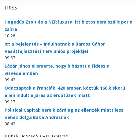
FRISS
Hegedűs Zsolt és a NER luxusa, itt biztos nem szállt por a
zsírra
10:26
Itt a bejelentés – Indulhatnak a Baross Gábor
Vasútfejlesztési Terv uniós projektjei
09:57
Lázár János elismerte, hogy hibázott a Fidesz a
vízvédelemben
09:42
Odacsaptak a franciák: 420 ember, köztük 166 kiskorú
ellen indult eljárás az erdőtüzek miatt
09:17
Political Capital: nem kizárólag az ellenzék miatt lesz
nehéz dolga Baka Andrásnak
08:42
PRIVÁTBANKÁR.HU TOP
24