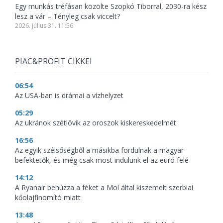
Egy munkás tréfásan közölte Szopkó Tiborral, 2030-ra kész
lesz a vár – Tényleg csak viccelt?
2026. július 31. 11:56
PIAC&PROFIT CIKKEI
06:54
Az USA-ban is drámai a vízhelyzet
05:29
Az ukránok szétlövik az oroszok kiskereskedelmét
16:56
Az egyik szélsőségből a másikba fordulnak a magyar
befektetők, és még csak most indulunk el az euró felé
14:12
A Ryanair behúzza a féket a Mol által kiszemelt szerbiai
kőolajfinomító miatt
13:48