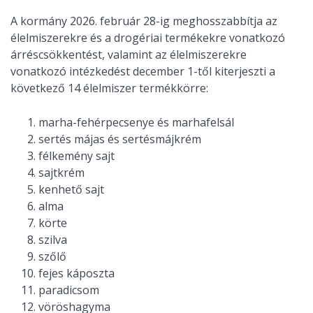
A kormány 2026. február 28-ig meghosszabbítja az
élelmiszerekre és a drogériai termékekre vonatkozó
árréscsökkentést, valamint az élelmiszerekre
vonatkozó intézkedést december 1-től kiterjeszti a
következő 14 élelmiszer termékkörre:
marha-fehérpecsenye és marhafelsál
sertés májas és sertésmájkrém
félkemény sajt
sajtkrém
kenhető sajt
alma
körte
szilva
szőlő
fejes káposzta
paradicsom
vöröshagyma