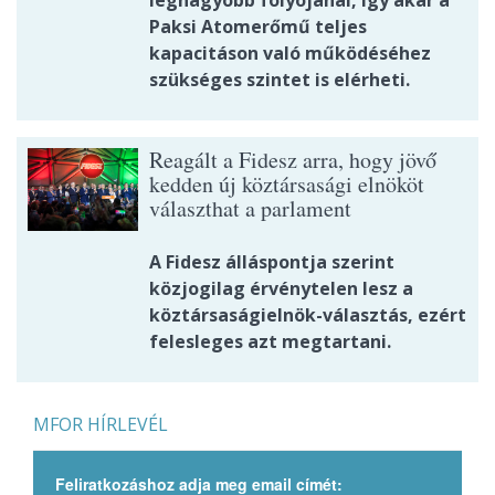
legnagyobb folyójánál, így akár a
Paksi Atomerőmű teljes
kapacitáson való működéséhez
szükséges szintet is elérheti.
Reagált a Fidesz arra, hogy jövő
kedden új köztársasági elnököt
választhat a parlament
A Fidesz álláspontja szerint
közjogilag érvénytelen lesz a
köztársaságielnök-választás, ezért
felesleges azt megtartani.
MFOR HÍRLEVÉL
Feliratkozáshoz adja meg email címét: