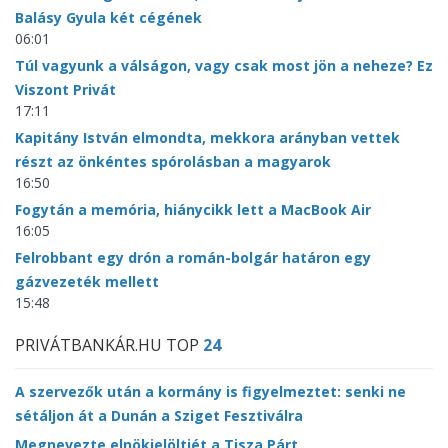
Balásy Gyula két cégének
06:01
Túl vagyunk a válságon, vagy csak most jön a neheze? Ez
Viszont Privát
17:11
Kapitány István elmondta, mekkora arányban vettek
részt az önkéntes spórolásban a magyarok
16:50
Fogytán a memória, hiánycikk lett a MacBook Air
16:05
Felrobbant egy drón a román-bolgár határon egy
gázvezeték mellett
15:48
PRIVÁTBANKÁR.HU TOP
24
A szervezők után a kormány is figyelmeztet: senki ne
sétáljon át a Dunán a Sziget Fesztiválra
Megnevezte elnökjelöltjét a Tisza Párt