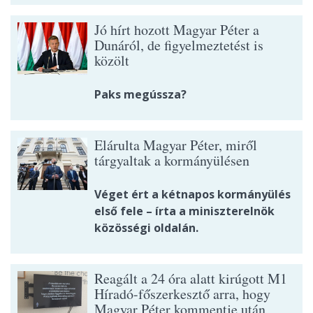
Jó hírt hozott Magyar Péter a
Dunáról, de figyelmeztetést is
közölt
Paks megússza?
Elárulta Magyar Péter, miről
tárgyaltak a kormányülésen
Véget ért a kétnapos kormányülés
első fele – írta a miniszterelnök
közösségi oldalán.
Reagált a 24 óra alatt kirúgott M1
Híradó-főszerkesztő arra, hogy
Magyar Péter kommentje után