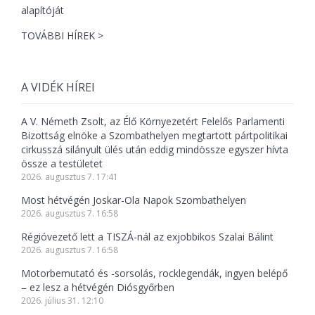
TOVÁBBI HÍREK >
A VIDÉK HÍREI
A V. Németh Zsolt, az Élő Környezetért Felelős Parlamenti
Bizottság elnöke a Szombathelyen megtartott pártpolitikai
cirkusszá silányult ülés után eddig mindössze egyszer hívta
össze a testületet
2026. augusztus 7. 17:41
Most hétvégén Joskar-Ola Napok Szombathelyen
2026. augusztus 7. 16:58
Régióvezető lett a TISZÁ-nál az exjobbikos Szalai Bálint
2026. augusztus 7. 16:58
Motorbemutató és -sorsolás, rocklegendák, ingyen belépő
– ez lesz a hétvégén Diósgyőrben
2026. július 31. 12:10