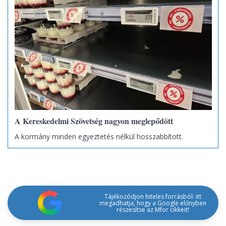
A Kereskedelmi Szövetség nagyon meglepődött
A kormány minden egyeztetés nélkül hosszabbított.
Tájékozódjon hiteles forrásból: itt
megadhatja, hogy a Google előnyben
részesítse az Mfor cikkeit!