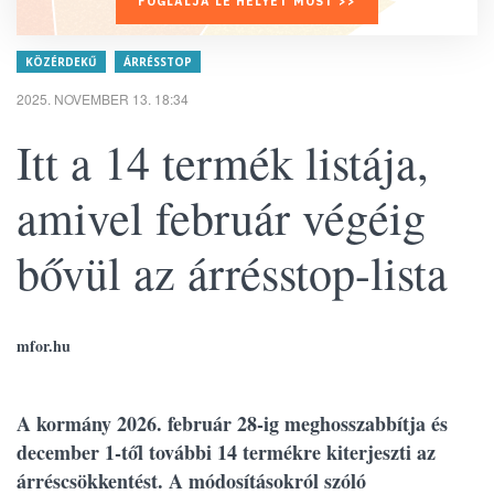
FOGLALJA LE HELYÉT MOST >>
KÖZÉRDEKŰ
ÁRRÉSSTOP
2025. NOVEMBER 13. 18:34
Itt a 14 termék listája,
amivel február végéig
bővül az árrésstop-lista
mfor.hu
A kormány 2026. február 28-ig meghosszabbítja és
december 1-től további 14 termékre kiterjeszti az
árréscsökkentést. A módosításokról szóló