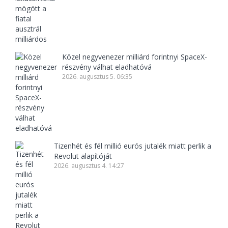
Közel negyvenezer milliárd forintnyi SpaceX-
részvény válhat eladhatóvá
2026. augusztus 5. 06:35
Tizenhét és fél millió eurós jutalék miatt perlik a
Revolut alapítóját
2026. augusztus 4. 14:27