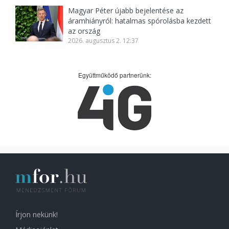
Magyar Péter újabb bejelentése az
áramhiányról: hatalmas spórolásba kezdett
az ország
2026. augusztus 2. 12:37
Együttműködő partnerünk:
Írjon nekünk!