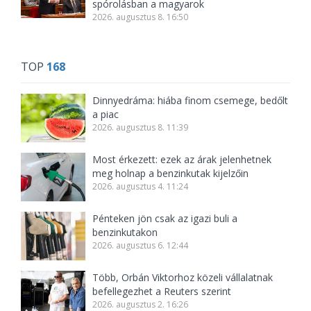
spórolásban a magyarok
2026. augusztus 8. 16:50
TOP
168
Dinnyedráma: hiába finom csemege, bedőlt
a piac
2026. augusztus 8. 11:39
Most érkezett: ezek az árak jelenhetnek
meg holnap a benzinkutak kijelzőin
2026. augusztus 4. 11:24
Pénteken jön csak az igazi buli a
benzinkutakon
2026. augusztus 6. 12:44
Több, Orbán Viktorhoz közeli vállalatnak
befellegezhet a Reuters szerint
2026. augusztus 2. 16:26