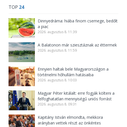
TOP
24
Dinnyedráma: hiába finom csemege, bedőlt
a piac
2026. augusztus 8. 11:39
A Balatonon már sziesztáznak az éttermek
2026. augusztus 8. 11:59
Ennyien haltak bele Magyarországon a
történelmi hőhullám hatásaiba
2026. augusztus 8. 10:03
Magyar Péter kitálalt: erre fogják költeni a
felfoghatatlan mennyiségű uniós forrást
2026. augusztus 8. 09:31
Kapitány István elmondta, mekkora
arányban vettek részt az önkéntes