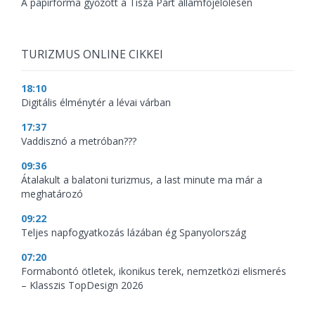
A papírforma győzött a Tisza Párt államfőjelölésén
TURIZMUS ONLINE CIKKEI
18:10
Digitális élménytér a lévai várban
17:37
Vaddisznó a metróban???
09:36
Átalakult a balatoni turizmus, a last minute ma már a
meghatározó
09:22
Teljes napfogyatkozás lázában ég Spanyolország
07:20
Formabontó ötletek, ikonikus terek, nemzetközi elismerés
– Klasszis TopDesign 2026