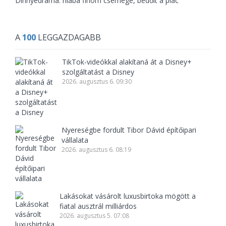
Dinnyedráma: hiába finom csemege, bedőlt a piac
A
100
LEGGAZDAGABB
TikTok-videókkal alakítaná át a Disney+
szolgáltatást a Disney
2026. augusztus 6. 09:30
Nyereségbe fordult Tibor Dávid építőipari
vállalata
2026. augusztus 6. 08:19
Lakásokat vásárolt luxusbirtoka mögött a
fiatal ausztrál milliárdos
2026. augusztus 5. 07:08