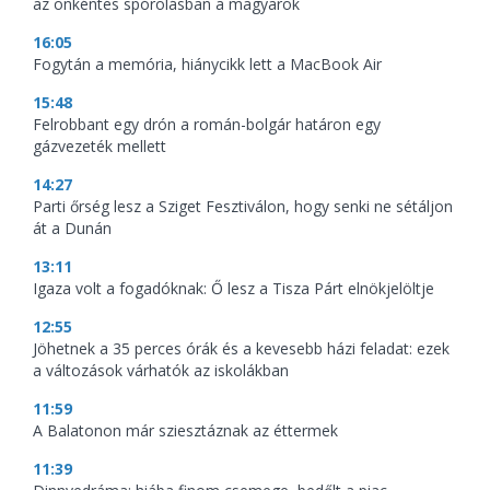
az önkéntes spórolásban a magyarok
16:05
Fogytán a memória, hiánycikk lett a MacBook Air
15:48
Felrobbant egy drón a román-bolgár határon egy
gázvezeték mellett
14:27
Parti őrség lesz a Sziget Fesztiválon, hogy senki ne sétáljon
át a Dunán
13:11
Igaza volt a fogadóknak: Ő lesz a Tisza Párt elnökjelöltje
12:55
Jöhetnek a 35 perces órák és a kevesebb házi feladat: ezek
a változások várhatók az iskolákban
11:59
A Balatonon már sziesztáznak az éttermek
11:39