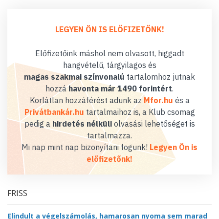
LEGYEN ÖN IS ELŐFIZETŐNK!
Előfizetőink máshol nem olvasott, higgadt
hangvételű, tárgyilagos és
magas szakmai színvonalú
tartalomhoz jutnak
hozzá
havonta már 1490 forintért
.
Korlátlan hozzáférést adunk az
Mfor.hu
és a
Privátbankár.hu
tartalmaihoz is, a Klub csomag
pedig a
hirdetés nélküli
olvasási lehetőséget is
tartalmazza.
Mi nap mint nap bizonyítani fogunk!
Legyen Ön is
előfizetőnk!
FRISS
Elindult a végelszámolás, hamarosan nyoma sem marad