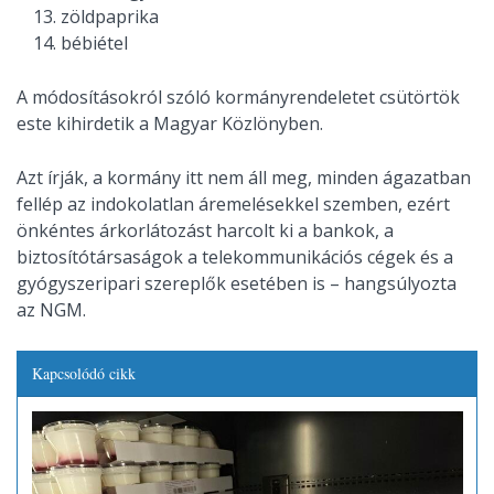
zöldpaprika
bébiétel
A módosításokról szóló kormányrendeletet csütörtök
este kihirdetik a Magyar Közlönyben.
Azt írják, a kormány itt nem áll meg, minden ágazatban
fellép az indokolatlan áremelésekkel szemben, ezért
önkéntes árkorlátozást harcolt ki a bankok, a
biztosítótársaságok a telekommunikációs cégek és a
gyógyszeripari szereplők esetében is – hangsúlyozta
az NGM.
Kapcsolódó cikk